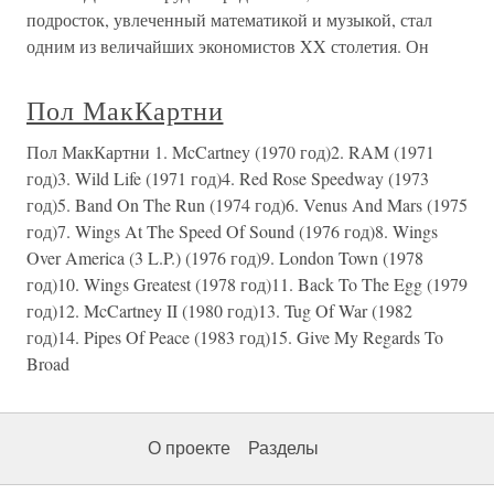
подросток, увлеченный математикой и музыкой, стал
одним из величайших экономистов XX столетия. Он
Пол МакКартни
Пол МакКартни 1. McCartney (1970 год)2. RAM (1971
год)3. Wild Life (1971 год)4. Red Rose Speedway (1973
год)5. Band On The Run (1974 год)6. Venus And Mars (1975
год)7. Wings At The Speed Of Sound (1976 год)8. Wings
Over America (3 L.P.) (1976 год)9. London Town (1978
год)10. Wings Greatest (1978 год)11. Back To The Egg (1979
год)12. McCartney II (1980 год)13. Tug Of War (1982
год)14. Pipes Of Peace (1983 год)15. Give My Regards To
Broad
О проекте
Разделы