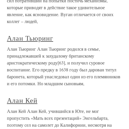
сил потративший на попытки постичь механизмы,
которые приводят в действие такое удивительное
явление, как ясновидение. Вуган отличается от своих
коллег – людей,
Алан Тьюринг
Алан Тьюринг Алан Тьюринг родился в семье,
принадлежавшей к захудалому британскому
аристократическому роду[63], и получил суровое
воспитание. Его предку в 1638 году был дарован титул
баронета, который унаследовал один из его племянников
и его потомки. Но младшим сыновьям,
Алан Кей
Алан Кей Алан Кей, учившийся в Юте, не мог
пропустить «Мать всех презентаций» Энгельбарта,
поэтому сел на самолет до Калифорнии, несмотря на