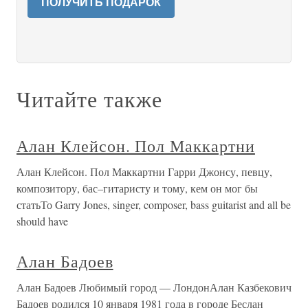
ПОЛУЧИТЬ ПОДАРОК
Читайте также
Алан Клейсон. Пол Маккартни
Алан Клейсон. Пол Маккартни Гарри Джонсу, певцу,
композитору, бас–гитаристу и тому, кем он мог бы
статьТо Garry Jones, singer, composer, bass guitarist and all be
should have
Алан Бадоев
Алан Бадоев Любимый город — ЛондонАлан Казбекович
Бадоев родился 10 января 1981 года в городе Беслан