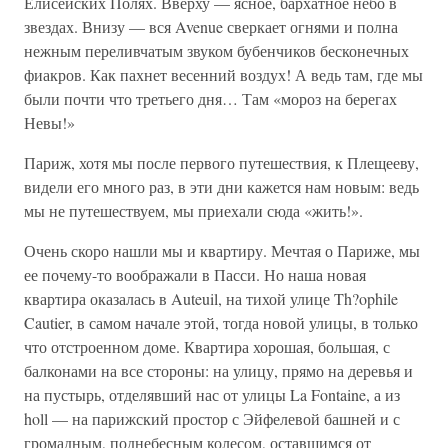
Елисейских Полях. Вверху — ясное, бархатное небо в
звездах. Внизу — вся Avenue сверкает огнями и полна
нежным переливчатым звуком бубенчиков бесконечных
фиакров. Как пахнет весенний воздух! А ведь там, где мы
были почти что третьего дня… Там «мороз на берегах
Невы!»
Париж, хотя мы после первого путешествия, к Плещееву,
видели его много раз, в эти дни кажется нам новым: ведь
мы не путешествуем, мы приехали сюда «жить!».
Очень скоро нашли мы и квартиру. Мечтая о Париже, мы
ее почему-то воображали в Пасси. Но наша новая
квартира оказалась в Auteuil, на тихой улице Th?ophile
Cautier, в самом начале этой, тогда новой улицы, в только
что отстроенном доме. Квартира хорошая, большая, с
балконами на все стороны: на улицу, прямо на деревья и
на пустырь, отделявший нас от улицы La Fontaine, а из
holl — на парижский простор с Эйфелевой башней и с
громадным, поднебесным колесом, оставшимся от