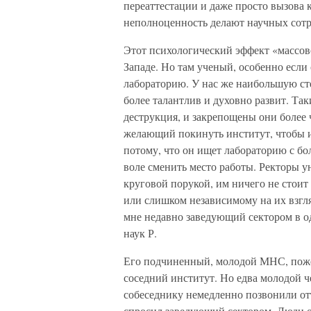
переаттестации и даже просто вызова 
неполноценность делают научных сот
Этот психологический эффект «массово
Западе. Но там ученый, особенно если
лабораторию. У нас же наибольшую сте
более талантлив и духовно развит. Та
деструкция, и закрепощены они более
желающий покинуть институт, чтобы и
потому, что он ищет лабораторию с бо
воле сменить место работы. Ректоры 
круговой порукой, им ничего не стои
или слишком независимому на их взгляд
мне недавно заведующий сектором в о
наук Р.
Его подчиненный, молодой МНС, поже
соседний институт. Но едва молодой ч
собеседнику немедленно позвонили от
спросил заведующий сектором. Люди о