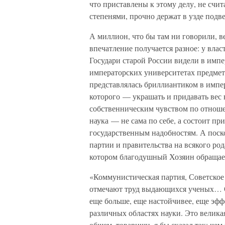
что приставлены к этому делу, не счи
степенями, прочно держат в узде под
А миллион, что бы там ни говорили, в
впечатление получается разное: у вла
Государи старой России видели в импер
императорских университетах предмет 
представлялась бриллиантиком в импе
которого — украшать и придавать вес
собственническим чувством по отноше
наука — не сама по себе, а состоит пр
государственным надобностям. А поско
партии и правительства на всякого ро
котором благодушный Хозяин обращает
«Коммунистическая партия, Советское 
отмечают труд выдающихся ученых… О
еще больше, еще настойчивее, еще эфф
различных областях науки. Это великая
общем, товарищи, я бы сказал так: че