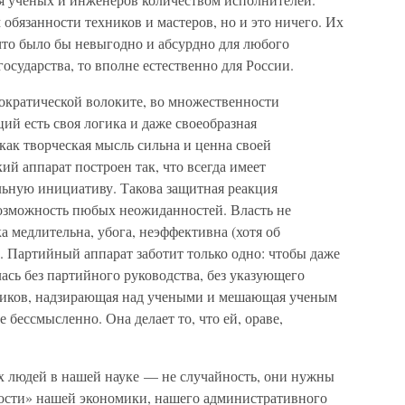
 обязанности техников и мастеров, но и это ничего. Их
что было бы невыгодно и абсурдно для любого
осударства, то вполне естественно для России.
рократической волоките, во множественности
й есть своя логика и даже своеобразная
 как творческая мысль сильна и ценна своей
й аппарат построен так, что всегда имеет
ьную инициативу. Такова защитная реакция
возможность пюбых неожиданностей. Власть не
ка медлительна, убога, неэффективна (хотя об
. Партийный аппарат заботит только одно: чтобы даже
лась без партийного руководства, без указующего
вников, надзирающая над учеными и мешающая ученым
е бессмысленно. Она делает то, что ей, ораве,
 людей в нашей науке — не случайность, они нужны
ости» нашей экономики, нашего административного