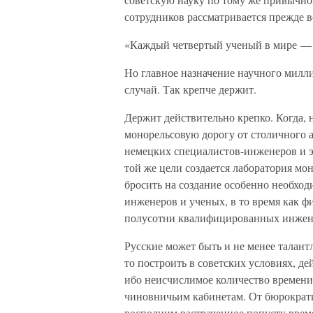
сотрудников рассматривается прежде в
«Каждый четвертый ученый в мире — 
Но главное назначение научного милл
случай. Так крепче держит.
Держит действительно крепко. Когда,
монорельсовую дорогу от столичного 
немецких специалистов-инженеров и э
той же цели создается лаборатория м
бросить на создание особенно необход
инженеров и ученых, в то время как 
полусотни квалифицированных инжен
Русские может быть и не менее талант
то построить в советских условиях, д
ибо неисчислимое количество времени 
чиновничьим кабинетам. От бюрократи
восполним растраченное попусту врем