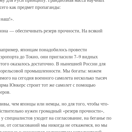
сего как предмет пропаганды:
наш!».
иона — обеспечивать резерв прочности, На всякий
 например, японцам понадобилось провести
аэропорта до Токио, они пригласили 7–9 видных
того оказалось достаточно. В нынешней России для
онорельсовой промышленности. Мы богаты: можем
имого на сегодня военного самолета несколько тысяч
фирма Юнкерс строит тот же самолет с помощью
еров.
ливы, чем японцы или немцы, но для того, чтобы что-
ействительно нужен громадный «резерв прочности»,
у специалистов уходит на согласование, на беганье по
и, от согласований мы никогда не откажемся, но мы
я ученых и инженеров количеством исполнителей.