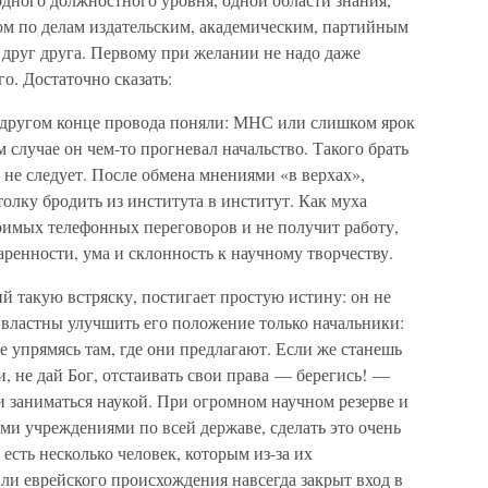
гом по делам издательским, академическим, партийным
друг друга. Первому при желании не надо даже
о. Достаточно сказать:
на другом конце провода поняли: МНС или слишком ярок
м случае он чем-то прогневал начальство. Такого брать
 не следует. После обмена мнениями «в верхах»,
олку бродить из института в институт. Как муха
зримых телефонных переговоров и не получит работу,
аренности, ума и склонность к научному творчеству.
такую встряску, постигает простую истину: он не
 властны улучшить его положение только начальники:
е упрямясь там, где они предлагают. Если же станешь
и, не дай Бог, отстаивать свои права — берегись! —
 заниматься наукой. При огромном научном резерве и
и учреждениями по всей державе, сделать это очень
есть несколько человек, которым из-за их
ли еврейского происхождения навсегда закрыт вход в