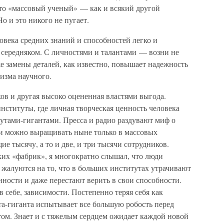
что «массовый ученый» — как и всякий другой
о и это никого не пугает.
овека средних знаний и способностей легко и
 середняком. С личностями и талантами — возни не
же замены деталей, как известно, повышает надежность
изма научного.
ов и другая высоко оцененная властями выгода.
ституты, где личная творческая ценность человека
утами-гигантами. Пресса и радио раздувают миф о
и можно выращивать ныне только в массовых
 тысячу, а то и две, и три тысячи сотрудников.
ких «фабрик», я многократно слышал, что люди
жалуются на то, что в больших институтах утрачивают
ности и даже перестают верить в свои способности.
 себе, зависимости. Постепенно теряя себя как
та-гиганта испытывает все большую робость перед
этом. Знает и с тяжелым сердцем ожидает каждой новой