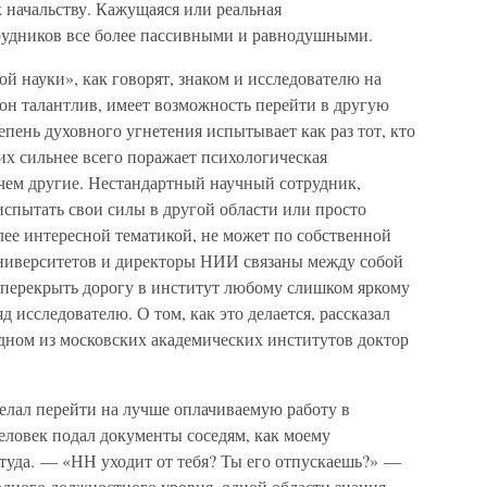
к начальству. Кажущаяся или реальная
рудников все более пассивными и равнодушными.
й науки», как говорят, знаком и исследователю на
 он талантлив, имеет возможность перейти в другую
пень духовного угнетения испытывает как раз тот, кто
ких сильнее всего поражает психологическая
 чем другие. Нестандартный научный сотрудник,
спытать свои силы в другой области или просто
лее интересной тематикой, не может по собственной
университетов и директоры НИИ связаны между собой
т перекрыть дорогу в институт любому слишком яркому
 исследователю. О том, как это делается, рассказал
дном из московских академических институтов доктор
лал перейти на лучше оплачиваемую работу в
еловек подал документы соседям, как моему
туда. — «НН уходит от тебя? Ты его отпускаешь?» —
дного должностного уровня, одной области знания,