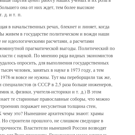
большего она от них ждет, тем более высокие
 д. и т. п.
щая в начальственных речах, блекнет и линяет, когда
 Мы живем в государстве политическом и вожди наши
 не идеологическими расчетами, а расчетами
июминутной прагматической выгоды. Политический по
власти с наукой. По мнению ряда видных экономистов
 удалось опросить, для выполнения государственных
тысяч человек, занятых в науке в 1973 году, а тем
 1978-м вовсе не нужны. Тут мы переборщили так же,
 специалистов (в СССР в 2,5 раза больше инженеров,
ик и, физики, учителя-историки и т. д.) В этом
инает те старинные православные соборы, что можно
строениях поражает несусветная толщина стен,
К чему это? Нынешние архитекторы знают: храмы
. Но строители прошлого, не слишком сведущие в
с прочности. Властители нынешней России возводят
му для Руси принципу. Грандиозная масса научных