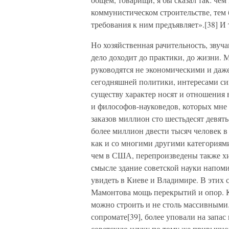
коммунистическом строительстве, тем 
требования к ним предъявляет».[38] И т.
Но хозяйственная рачительность, звуча
дело доходит до практики, до жизни.
руководятся не экономическими и даже
сегодняшней политики, интересами с
существу характер носят и отношения 
и философов-науковедов, которых мне
заказов миллион сто шестьдесят девять 
более миллион двести тысяч человек в
как и со многими другими категориями
чем в США, перепроизведены также хим
смысле здание советской науки напом
увидеть в Киеве и Владимире. В этих 
Мамонтова мощь перекрытий и опор. 
можно строить и не столь массивными
сопромате[39], более уповали на запа
советскую науку по тому же привычно