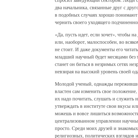
два начальника, связанные друг с дру
в подобных случаях хорошо понимают 
чернить своего уходящего подчиненног
«Да, пусть идет, если хочет», чтобы 
или, наоборот, малоспособен, во всяко
не стоит. И даже документы его читать
младший научный будет месяцами без т
станет он биться в незримых сетях не
невзирая на высокий уровень своей од
Молодой ученый, однажды переживший 
властен сам изменить свое положение,
их надо почитать, слушать и служить н
утверждать в институте свои вкусы ил
можешь и вовсе лишиться возможности
централизованном управлении научным
просто. Среди моих друзей и знакомых 
религиозных, политических взглядов и