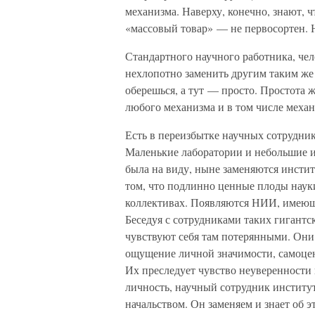
механизма. Наверху, конечно, знают, 
«массовый товар» — не первосортен. Н
Стандартного научного работника, чел
нехлопотно заменить другим таким же
оберешься, а тут — просто. Простота 
любого механизма и в том числе механ
Есть в переизбытке научных сотрудник
Маленькие лаборатории и небольшие ин
была на виду, ныне заменяются инстит
том, что подлинно ценные плоды наук
коллективах. Появляются НИИ, имеющие
Беседуя с сотрудниками таких гигантс
чувствуют себя там потерянными. Они 
ощущение личной значимости, самоцен
Их преследует чувство неуверенности в
личность, научный сотрудник институ
начальством. Он заменяем и знает об 