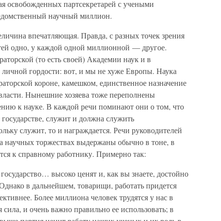
тая освобожденных партсекретарей с учеными
ведомственный научный миллион.
еличина впечатляющая. Правда, с разных точек зрения
стей одно, у каждой одной миллионной — другое.
аторской (то есть своей) Академии наук и в
личной гордости: вот, и мы не хуже Европы. Наука
раторской короне, камешком, единственное назначение
 власти. Нынешние хозяева тоже переполнены
нию к науке. В каждой речи поминают они о том, что
и государстве, служит и должна служить
льку служит, то и награждается. Речи руководителей
да научных торжествах выдержаны обычно в тоне, в
ся к справному работнику. Примерно так:
государство… высоко ценят и, как вы знаете, достойно
днако в дальнейшем, товарищи, работать придется
ективнее. Более миллиона человек трудятся у нас в
 сила, и очень важно правильно ее использовать; в
м выше партия ценит работу наших ученых и их роль в