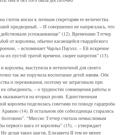
на глоток виски к личным секретарям ее величества.
вший придворный. – И совершенно не напрягалась, что
и действовали успокаивающе” (12). Временами Тэтчер
ьбой от королевы, обычно касающейся гвардейского
роении, – вспоминает Чарльз Пауэлл. – Ей искренне
ла их пустой тратой времени, скорее напротив” (13).
 и королева, выступила в нетипичной для своего
точно так же поручила воспитание детей няням. Обе
ства и переживания, поэтому не затрагивали при
 их объединить, – о трудностях совмещения работы и
муж оказывается на вторых ролях. Единственным
рой королева поделилась советами по поводу гардероба
 Аравию (14). В остальном обе собеседницы старались
ю болтовню”. “Миссис Тэтчер считала немыслимым
бы первого шага от королевы” (15), – утверждает
е делая таких шагов, Елизавета II тем не менее