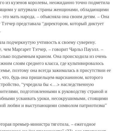
го из кузенов королевы, неожиданно точно подметила
стоящими у штурвала страны женщинами, обладающими
 это мать народа, – объясняла она своим детям. – Она
т Тэтчер представала “директором, который диктует
.
ла подчеркнутую учтивость к своему суверену.
, чем Маргарет Тэтчер, – говорит Чарльз Пауэлл. –
только подъемным краном. Она происходила из очень
жним слоям среднего класса, где культивировалось
емье, поэтому она всегда зажималась в присутствии ее
ла, что, будь она пришельцем-марсианином, которого
стройство, “учредила бы <…> наследственную
ителями, подготовленными к руководству страной и
собными усваивать уроки, несокрушимыми, стоящими
ной любви и выступающими символом патриотизма”
оторая премьер-министра тяготила, – ежегодное
вершаемое ею “из преданности” (22), как утверждает