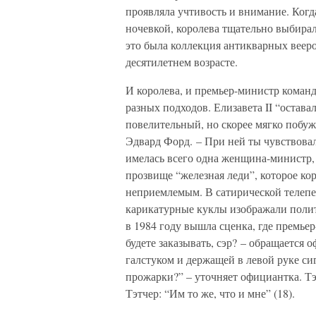
проявляла учтивость и внимание. Когд
ночевкой, королева тщательно выбирал
это была коллекция антикварных вееро
десятилетнем возрасте.
И королева, и премьер-министр коман
разных подходов. Елизавета II “остава
повелительный, но скорее мягко побу
Эдвард Форд. – При ней ты чувствовал
имелась всего одна женщина-министр, 
прозвище “железная леди”, которое ко
неприемлемым. В сатирической телепере
карикатурные куклы изображали полит
в 1984 году вышла сценка, где премьер
будете заказывать, сэр? – обращается 
галстуком и держащей в левой руке сиг
прожарки?” – уточняет официантка. Тэ
Тэтчер: “Им то же, что и мне” (18).