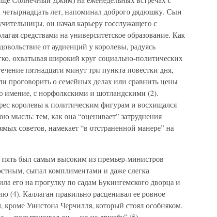
а четырнадцать лет, напоминал доброго дядюшку. Сын
ительницы, он начал карьеру госслужащего с
лагая средствами на университетское образование. Как
овольствие от аудиенций у королевы, радуясь
легко, охватывая широкий круг социально-политических
течение пятнадцати минут три пункта повестки дня,
гли проговорить о семейных делах или сравнить цены
ло имение, с норфолкскими и шотландскими (2).
ерес королевы к политическим фигурам и восхищался
ою мысль: тем, как она “оценивает” затруднения
рямых советов, намекает “в отстраненной манере” на
ят пять был самым высоким из премьер-министров
остным, сыпал комплиментами и даже слегка
ла его на прогулку по садам Букингемского дворца и
ию (4). Каллаган правильно расценивал ее ровное
, кроме Уинстона Черчилля, который стоял особняком.
 – подытоживал он, – но не дружбу” (5).