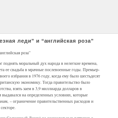
езная леди” и “английская роза”
английская роза”
г поднять моральный дух народа в нелегкие времена,
вета ее свадьба в мрачные послевоенные годы. Премьер-
оего избрания в 1976 году, когда ему было шестьдесят
британскую экономику. Тогда правительство было
ства, взять заем в 3,9 миллиарда долларов в
 выдавался на определенных условиях, которые
нам, – ограничение правительственных расходов и
секторе.
ще Солнечный Джим) на еженедельных встречах с