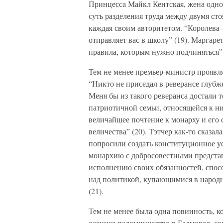
Принцесса Майкл Кентская, жена одно
суть разделения труда между двумя 
каждая своим авторитетом. “Королева –
отправляет вас в школу” (19). Маргаре
правила, которым нужно подчиняться”
Тем не менее премьер-министр проявля
“Никто не приседал в реверансе глубже
Меня бы из такого реверанса достали 
патриотичной семьи, относящейся к ни
величайшее почтение к монарху и его с
величества” (20). Тэтчер как-то сказа
попросили создать конституционное у
монархию с добросовестными представ
исполнению своих обязанностей, спо
над политикой, купающимися в народ
(21).
Тем не менее была одна повинность, к
осеннее паломничество в Балморал, со