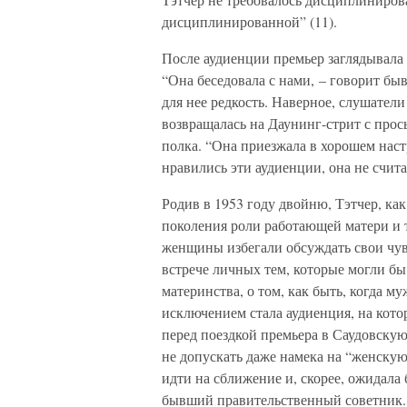
дисциплинированной” (11).
После аудиенции премьер заглядывала 
“Она беседовала с нами, – говорит бы
для нее редкость. Наверное, слушател
возвращалась на Даунинг-стрит с прос
полка. “Она приезжала в хорошем наст
нравились эти аудиенции, она не счита
Родив в 1953 году двойню, Тэтчер, как
поколения роли работающей матери и 
женщины избегали обсуждать свои чув
встрече личных тем, которые могли бы
материнства, о том, как быть, когда 
исключением стала аудиенция, на кото
перед поездкой премьера в Саудовскую
не допускать даже намека на “женску
идти на сближение и, скорее, ожидала 
бывший правительственный советник. Н