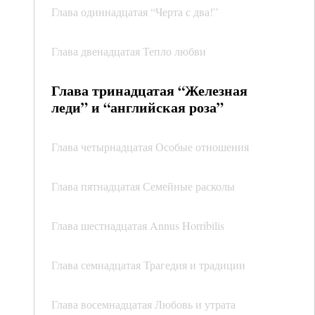
Глава одиннадцатая “Черта с два!”
Глава двенадцатая Тепло любви
Глава тринадцатая “Железная
леди” и “английская роза”
Глава четырнадцатая Особые отношения
Глава пятнадцатая Семейные расколы
Глава шестнадцатая Annus Horribilis
Глава семнадцатая Трагедия и традиции
Глава восемнадцатая Любовь и утрата