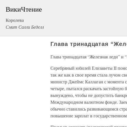
ВикиЧтение
Королева
Смит Салли Беделл
Глава тринадцатая “Жел
Глава тринадцатая “Железная леди” и “
Серебряный юбилей Елизаветы II помо
так же как в свое время стала лучом с
министр Джеймс Каллаган с момента св
четыре, пытался раскачать застойную 
вынуждено, чтобы не допустить банкрот
Международном валютном фонде. Заем
обычно ставились развивающимся стра
повышение зарплат в государственном 
Премьер-министр (получивший прозви