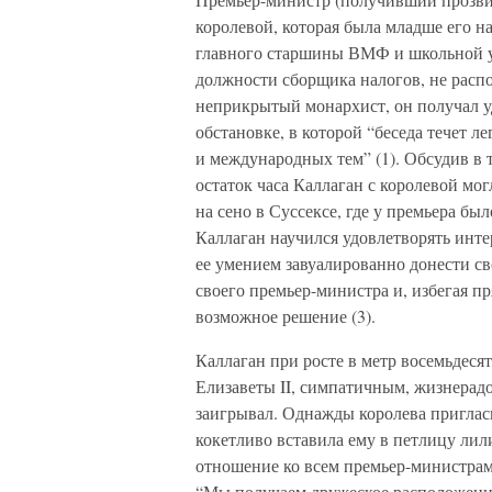
королевой, которая была младше его н
главного старшины ВМФ и школьной уч
должности сборщика налогов, не распо
неприкрытый монархист, он получал уд
обстановке, в которой “беседа течет 
и международных тем” (1). Обсудив в 
остаток часа Каллаган с королевой мо
на сено в Суссексе, где у премьера бы
Каллаган научился удовлетворять инт
ее умением завуалированно донести св
своего премьер-министра и, избегая п
возможное решение (3).
Каллаган при росте в метр восемьдес
Елизаветы II, симпатичным, жизнерад
заигрывал. Однажды королева пригласи
кокетливо вставила ему в петлицу лил
отношение ко всем премьер-министрам
“Мы получаем дружеское расположение,