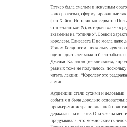
Тэтчер была смелым и искусным орато
консерватизма, сформулированные та
фон Хайек. Историк-консерватор Пол 
стипендиаткой (9), которой только в ра
экзамены на “отлично”. Боевой харак
королевы. Елизавета II не могла даже 
Иэном Болдингом, поскольку чувство 
одиннадцать лет можно было забыть о 
Джеймс Каллаган (не влиявшем, впроче
равных тоже не получалось, поскольку
читать лекции. “Королеву это раздражал
армии.
Аудиенции стали сухими и деловыми. 
события и была довольно основательно
премьер-министра по внешней политике
держалась на высоте. Она уже на месте
продумывала, что можно сказать чело
Тэтчер не требовалось дисциплинирова