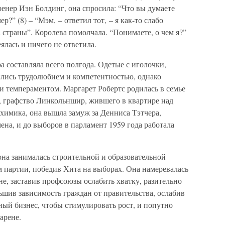
ренер Иэн Болдинг, она спросила: “Что вы думаете
р?” (8) – “Мэм, – ответил тот, – я как-то слабо
страны”. Королева помолчала. “Понимаете, о чем я?”
еялась и ничего не ответила.
а составляла всего полгода. Одетые с иголочки,
ились трудолюбием и компетентностью, однако
и темпераментом. Маргарет Робертс родилась в семье
, графство Линкольншир, жившего в квартире над
химика, она вышла замуж за Денниса Тэтчера,
на, и до выборов в парламент 1959 года работала
на занималась строительной и образовательной
ом партии, победив Хита на выборах. Она намеревалась
не, заставив профсоюзы ослабить хватку, разительно
ьшив зависимость граждан от правительства, ослабив
ный бизнес, чтобы стимулировать рост, и попутно
арене.