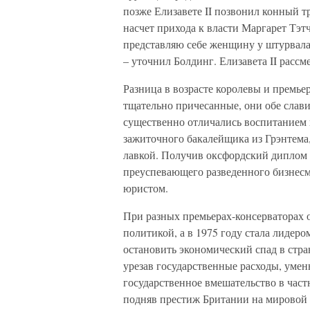
позже Елизавете II позвонил конный т
насчет прихода к власти Маргарет Тэтче
представляю себе женщину у штурвала 
– уточнил Болдинг. Елизавета II рассм
Разница в возрасте королевы и премьер
тщательно причесанные, они обе слав
существенно отличались воспитанием 
зажиточного бакалейщика из Грэнтема
лавкой. Получив оксфордский диплом 
преуспевающего разведенного бизнесме
юристом.
При разных премьерах-консерваторах о
политикой, а в 1975 году стала лидер
остановить экономический спад в стра
урезав государственные расходы, умен
государственное вмешательство в част
подняв престиж Британии на мировой 