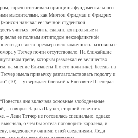
ром, горячо отстаивала принципы фундаментального
кими мыслителями, как Милтон Фридман и Фридрих
Джонсон называл ее “вечной студенткой-
дость учиться, зубрить, сдавать контрольные и
тер делал ее полным антиподом неконфликтной
донести до своего премьера всю комичность разговора с
юмора у Тэтчер почти отсутствовало. На ближайшие
шутливом трепе, которым развлекал ее величество
м, на мнение Елизаветы II о его политике). Беседы на
 Тэтчер имела привычку разглагольствовать подолгу и
о” (10), – утверждает близкий к Елизавете II генерал
“Повестка дня включала основные злободневные
й, – говорит Чарльз Пауэлл, старший советник
. – Леди Тэтчер не готовилась специально, однако
 выясняла, о чем бы хотела поговорить королева, и
веку, владеющему одними с ней сведениями. Леди
ть, она и без того была достаточно