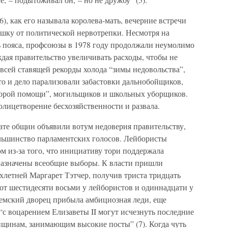
), как его называла королева-мать, вечерние встречи
шку от политической нервотрепки. Несмотря на
ь пояса, профсоюзы в 1978 году продолжали неумолимо
дая правительство увеличивать расходы, чтобы не
всей ставящей рекорды холода “зимы недовольства”,
 то и дело парализовали забастовки дальнобойщиков,
корой помощи”, могильщиков и школьных уборщиков.
олицетворение бесхозяйственности и развала.
лате общин объявили вотум недоверия правительству,
льшинство парламентских голосов. Лейбористы
ом из-за того, что инициативу тори поддержала
 назначены всеобщие выборы. К власти пришли
ехлетней Маргарет Тэтчер, получив триста тридцать
сот шестидесяти восьми у лейбористов и одиннадцати у
гемский дворец прибыла амбициозная леди, еще
 “с воцарением Елизаветы II могут исчезнуть последние
щинам, занимающим высокие посты” (7). Когда чуть