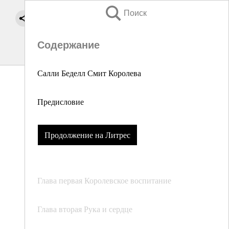
Поиск
Содержание
Салли Беделл Смит Королева
Предисловие
Продолжение на Литрес
Глава первая Королевское воспитание
Глава вторая Рука и сердце