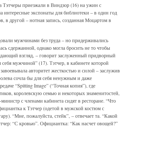
а Тэтчеры приезжали в Виндзор (16) на ужин с
а интересные экспонаты для библиотеки – в один год
в, в другой – нотная запись, созданная Моцартом в
довали мужчинами без труда – но придерживались
лась сдержанной, однако могла бросить не то чтобы
ждающий взгляд, – говорит заслуженный придворный
 себя мужчиной” (17). Тэтчер, в кабинете которой
завоевывала авторитет жесткостью и силой – заслужив
ролева сочла бы для себя ненужным и даже
даче “Spitting Image” (“Точная копия”), где
иков, королевскую семью и некоторых знаменитостей,
-министр с членами кабинета сидят в ресторане. “Что
официантка к Тэтчер (одетой в мужской костюм с
ару). “Мне, пожалуйста, стейк”, – отвечает та. “Какой
тчер: “С кровью”. Официантка: “Как насчет овощей?”