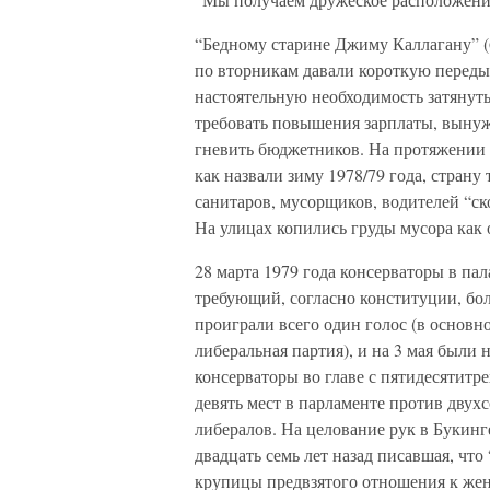
“Бедному старине Джиму Каллагану” (6
по вторникам давали короткую переды
настоятельную необходимость затянут
требовать повышения зарплаты, вынуж
гневить бюджетников. На протяжении 
как назвали зиму 1978/79 года, страну
санитаров, мусорщиков, водителей “с
На улицах копились груды мусора как 
28 марта 1979 года консерваторы в па
требующий, согласно конституции, бо
проиграли всего один голос (в основн
либеральная партия), и на 3 мая были
консерваторы во главе с пятидесятитр
девять мест в парламенте против двух
либералов. На целование рук в Букин
двадцать семь лет назад писавшая, что
крупицы предвзятого отношения к жен