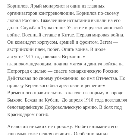
Корнилов. Ярый монархист и один из главных
организаторов контрреволюции, Корнилов по-своему
любил Россию. Тяжелейшие испытания выпали на его
долю. Служба в Туркестане. Участие в русско-японской
войне. Военный атташе в Китае. Первая мировая война.
Он командует корпусом, армией и фронтом. Затем —
австрийский плен, побег. Опять война. В июле —
августе 1917 года являлся Верховным
главнокомандующим, поднял мятеж и двинул войска на
Петроград с целью — спасти монархическую Россию.
Действовал по своему убеждению, во имя Отечества. По
приказу Керенского был арестован и решением
Временного правительства заключен в тюрьму в городе
Быхове. Бежал на Кубань. До апреля 1918 года возглавлял
белогвардейскую Добровольческую армию. В боях под
Краснодаром погиб.
Аналогий никаких не провожу. Но без внимания его
«шрамы» тоже нельзя оставить. Особенно выпад