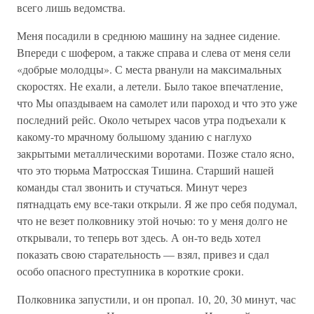
всего лишь ведомства.
Меня посадили в среднюю машину на заднее сидение.
Впереди с шофером, а также справа и слева от меня сели
«добрые молодцы». С места рванули на максимальных
скоростях. Не ехали, а летели. Было такое впечатление,
что Мы опаздываем на самолет или пароход и что это уже
последний рейс. Около четырех часов утра подъехали к
какому-то мрачному большому зданию с наглухо
закрытыми металлическими воротами. Позже стало ясно,
что это тюрьма Матросская Тишина. Старший нашей
команды стал звонить и стучаться. Минут через
пятнадцать ему все-таки открыли. Я же про себя подумал,
что не везет полковнику этой ночью: то у меня долго не
открывали, то теперь вот здесь. А он-то ведь хотел
показать свою старательность — взял, привез и сдал
особо опасного преступника в короткие сроки.
Полковника запустили, и он пропал. 10, 20, 30 минут, час