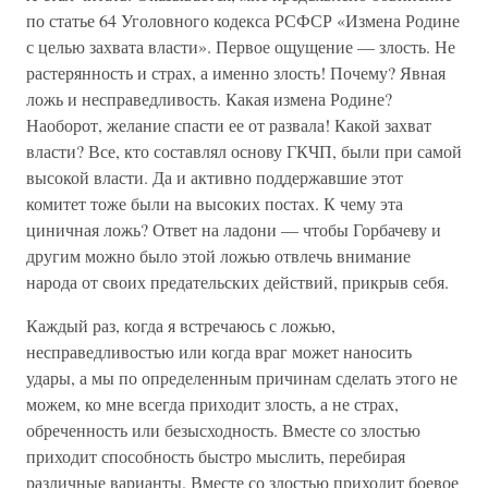
по статье 64 Уголовного кодекса РСФСР «Измена Родине
с целью захвата власти». Первое ощущение — злость. Не
растерянность и страх, а именно злость! Почему? Явная
ложь и несправедливость. Какая измена Родине?
Наоборот, желание спасти ее от развала! Какой захват
власти? Все, кто составлял основу ГКЧП, были при самой
высокой власти. Да и активно поддержавшие этот
комитет тоже были на высоких постах. К чему эта
циничная ложь? Ответ на ладони — чтобы Горбачеву и
другим можно было этой ложью отвлечь внимание
народа от своих предательских действий, прикрыв себя.
Каждый раз, когда я встречаюсь с ложью,
несправедливостью или когда враг может наносить
удары, а мы по определенным причинам сделать этого не
можем, ко мне всегда приходит злость, а не страх,
обреченность или безысходность. Вместе со злостью
приходит способность быстро мыслить, перебирая
различные варианты. Вместе со злостью приходит боевое