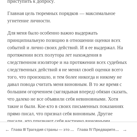
приступить к допросу.
Главная цель тюремных порядков — максимальное
угнетение личности.
Для меня было особенно важно выдержать
принципиальную позицию в отношении оценки всех
событий и лично своих действий. И я ее выдержал. На
протяжении всех полутора лет нахождения в
следственном изоляторе и на протяжении всех судебных
следственных действий я не менял своей оценки всего
того, что произошло, и тем более никогда и никому не
давал повода считать меня виновным. В то же время с
большим огорчением (заглядывая вперед) обязан сказать,
что далеко не все объявили себя невиновными. Хотя
такие и были. Кое-кто в своих письменных показаниях
прямо писал, что признал себя виновным. Другие
писали, что признают себя частично виновными.
←
→
Глава III Трагедия страны — это и моя личная трагедия
Глава IV Предварительное следствие
Конечно, это меня огорчало, тем более что следственный