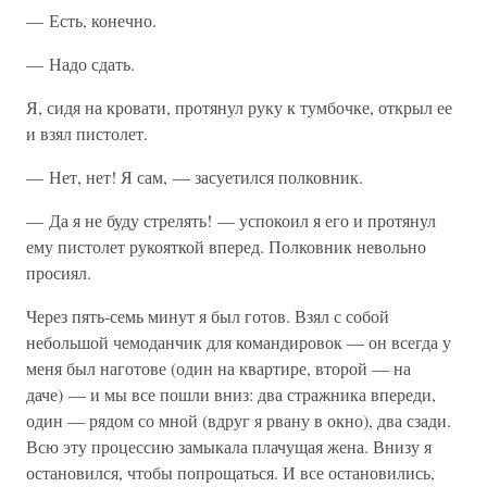
— Есть, конечно.
— Надо сдать.
Я, сидя на кровати, протянул руку к тумбочке, открыл ее
и взял пистолет.
— Нет, нет! Я сам, — засуетился полковник.
— Да я не буду стрелять! — успокоил я его и протянул
ему пистолет рукояткой вперед. Полковник невольно
просиял.
Через пять-семь минут я был готов. Взял с собой
небольшой чемоданчик для командировок — он всегда у
меня был наготове (один на квартире, второй — на
даче) — и мы все пошли вниз: два стражника впереди,
один — рядом со мной (вдруг я рвану в окно), два сзади.
Всю эту процессию замыкала плачущая жена. Внизу я
остановился, чтобы попрощаться. И все остановились,