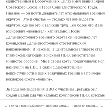
единственный в Вооруженных Силах имел звания Героя
Советского Союза и Героя Социалистического Труда.
Главное — он почти двадцать лет откомандовал военным
округом! Это и счастье — столько лет командовать
округом, однако это и великий труд. Тем более что Иван
Моисеевич «вкалывал» капитально. После
Дальневосточного военного округа он несколько лет
командовал Дальневосточным стратегическим
направлением. И наконец, в центральном аппарате стал
главнокомандующим войсками ПВО, заместителем
министра обороны. Мы в своем кругу подшучивали: мол,
назначили на ПВО в связи с демонстрацией
неприступности наших воздушных границ на примере
южнокорейского «боинга».
За годы командования ПВО с участием Третьяка был
создан целый ряд уникальных комплексов ПВО, которые
по своим параметрам недостижимы для американцев
←
→
Глава II Военный совет Главного командования сухопутных войск
Глава IV Тяжелейшие драмы
даже сейчас. В целом И. М. Третьяк, на мой взгляд,