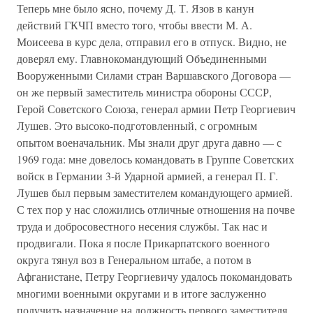
Теперь мне было ясно, почему Д. Т. Язов в канун
действий ГКЧП вместо того, чтобы ввести М. А.
Моисеева в курс дела, отправил его в отпуск. Видно, не
доверял ему. Главнокомандующий Объединенными
Вооруженными Силами стран Варшавского Договора —
он же первый заместитель министра обороны СССР,
Герой Советского Союза, генерал армии Петр Георгиевич
Лушев. Это высоко-подготовленный, с огромным
опытом военачальник. Мы знали друг друга давно — с
1969 года: мне довелось командовать в Группе Советских
войск в Германии 3-й Ударной армией, а генерал П. Г.
Лушев был первым заместителем командующего армией.
С тех пор у нас сложились отличные отношения на почве
труда и добросовестного несения службы. Так нас и
продвигали. Пока я после Прикарпатского военного
округа тянул воз в Генеральном штабе, а потом в
Афганистане, Петру Георгиевичу удалось покомандовать
многими военными округами и в итоге заслуженно
получить назначение на должность первого заместителя