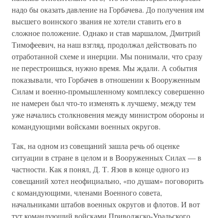
надо бы оказать давление на Горбачева. До получения им
высшего воинского звания не хотели ставить его в
сложное положение. Однако и став маршалом, Дмитрий
Тимофеевич, на наш взгляд, продолжал действовать по
отработанной схеме и инерции. Мы понимали, что сразу
не перестроишься, нужно время. Мы ждали. А события
показывали, что Горбачев в отношении к Вооруженным
Силам и военно-промышленному комплексу совершенно
не намерен был что-то изменять к лучшему, между тем
уже начались столкновения между министром обороны и
командующими войсками военных округов.
Так, на одном из совещаний зашла речь об оценке
ситуации в стране в целом и в Вооруженных Силах — в
частности. Как я понял, Д. Т. Язов в конце одного из
совещаний хотел неофициально, «по душам» поговорить
с командующими, членами Военного совета,
начальниками штабов военных округов и флотов. И вот
тут командующий войсками Приволжско-Уральского