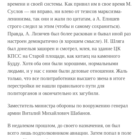
времени и своей системы. Как привил им в свое время М.
Суслов — ни вправо, ни влево от тезисов марксизма-
ленинизма, так они и жали по цитатам, а А. Епишев
строго следил за этим (чтобы и самому сохраниться).
Правда, А. Лизичев был более раскован и бывал иной раз
настроен демократично (в хорошем смысле). Н. Шляга
был донельзя зашорен и смотрел, млея, на здание ЦК
КПСС на Старой площади, как китаец на каменного
Будду. Хотя оба они были хорошими, нормальными
людьми, и у нас с ними были деловые отношения. Жаль
только, что все политработники высшего звена в итоге
перестройки не нашли правильного пути для
политорганов и окончательно их загубили.
Заместитель министра обороны по вооружению генерал
армии Виталий Михайлович Шабанов.
В недалеком прошлом, до своего назначения, он был
всего лишь подполковником авиации. Затем попал в поле