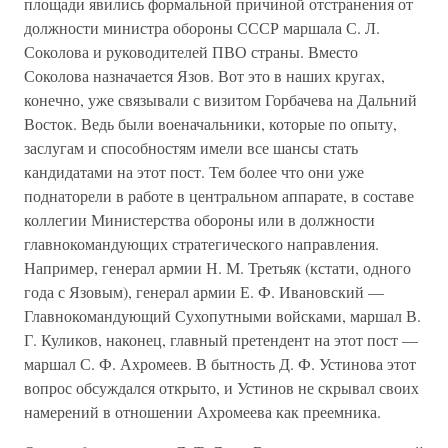
площади явились формальной причиной отстранения от
должности министра обороны СССР маршала С. Л.
Соколова и руководителей ПВО страны. Вместо
Соколова назначается Язов. Вот это в наших кругах,
конечно, уже связывали с визитом Горбачева на Дальний
Восток. Ведь были военачальники, которые по опыту,
заслугам и способностям имели все шансы стать
кандидатами на этот пост. Тем более что они уже
поднаторели в работе в центральном аппарате, в составе
коллегии Министерства обороны или в должности
главнокомандующих стратегического направления.
Например, генерал армии Н. М. Третьяк (кстати, одного
года с Язовым), генерал армии Е. Ф. Ивановский —
Главнокомандующий Сухопутными войсками, маршал В.
Г. Куликов, наконец, главный претендент на этот пост —
маршал С. Ф. Ахромеев. В бытность Д. Ф. Устинова этот
вопрос обсуждался открыто, и Устинов не скрывал своих
намерений в отношении Ахромеева как преемника.