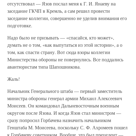
отсутствовал — Язов послал меня к Г. И. Янаеву на
заседание ГКЧП в Кремль, а сам решил провести
заседание коллегии, совершенно не уделив внимания его
подготовке.
Надо было не призывать — «спасайся, кто может»,
думать не о том, «как выпутаться из этой истории», а о
том, как спасти страну. Вот сюда взоры коллегии
Министерства обороны не повернулись. Все поддались
авантюристам типа Шапошникова.
Жаль!
Начальник Генерального штаба — первый заместитель
министра обороны генерал армии Михаил Алексеевич
Моисеев. Он командовал Дальневосточным военным
округом после Язова. И когда Язов стал министром —
сразу попросил Горбачева назначить начальником
Генштаба М. Моисеева, поскольку С. Ф. Ахромеев пошел
к Горбачеву советником. Вообще, это был прецедент —