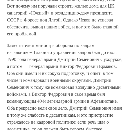
Вот почему им поручали строить жилые дома для ЦК,
санаторий «Южный» и резиденцию-дачу президента
СССР в Форосе под Ялтой. Однако Чеков не успевал
обеспечить вывод наших войск, и вот это было главной
его проблемой.
Заместителем министра обороны по кадрам —
начальником Главного управления кадров был до июля
1990 года генерал армии Дмитрий Семенович Сухорукое,
а потом — генерал армии Виктор Федорович Ермаков.
Оба они имели и высокую подготовку, и опыт, в том
числе и командовали военными округами. Дмитрий
Семенович к тому же командовал воздушно-десантными
войсками, а Виктор Федорович в свое время был
командующим 40-й легендарной армии в Афганистане.
Оба прекрасно вели свое дело. Дмитрий Семенович имел
к тому же слабость к десантникам, и это пристрастие
отражалось на кадровой политике: если речь шла о
десантнике, то он должен быть героем, быстрее