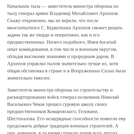
Начальник тыла — заместитель министра обороны по
тылу генерал армии Владимир Михайлович Архипов.
Скажу откровенно, мы не верили, что после
многоопытного С. Куркоткина Архипов сможет решать
задачи так же твердо и оперативно, как и его
предшественники. Ничего подобного. Имея богатый
опыт командования, в том числе и военным округом,
обладая высокими знаниями и прородным даром, В.
Архипов управлял тылом значительно лучше их, хотя
общая обстановка в стране и в Вооруженных Силах была
значительно тяжелее.
Заместитель министра обороны по строительству и
расквартированию войск генерал-полковник Николай
Васильевич Чеков прошел суровую школу своих
предшественников Комаровского, Геловани,
Шестопалова. Его незаурядные способности помогли ему
продолжить добрые традиции военных строителей. А
они, наверное, в то время строили лучше всех других.