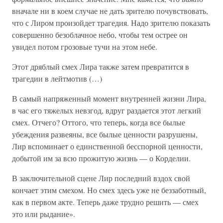
вначале ни в коем случае не дать зрителю почувствовать,
что с Лиром произойдет трагедия. Надо зрителю показать
совершенно безоблачное небо, чтобы тем острее он
увидел потом грозовые тучи на этом небе.
Этот дряблый смех Лира также затем превратится в
трагедии в лейтмотив (…)
В самый напряженный момент внутренней жизни Лира,
в час его тяжелых невзгод, вдруг раздается этот легкий
смех. Отчего? Оттого, что теперь, когда все былые
убеждения развеяны, все былые ценности разрушены,
Лир вспоминает о единственной бесспорной ценности,
добытой им за всю прожитую жизнь — о Корделии.
В заключительной сцене Лир последний вздох свой
кончает этим смехом. Но смех здесь уже не беззаботный,
как в первом акте. Теперь даже трудно решить — смех
это или рыдание».