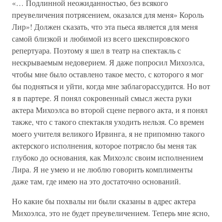
«… Подлинной неожиданностью, без всякого
преувеличения потрясением, оказался для меня» Король
Лир»! Должен сказать, что эта пьеса является для меня
самой близкой и любимой из всего шекспировского
репертуара. Поэтому я шел в театр на спектакль с
нескрываемым недоверием. Я даже попросил Михоэлса,
чтобы мне было оставлено такое место, с которого я мог
бы подняться и уйти, когда мне заблагорассудится. Но вот
я в партере. Я понял сокровенный смысл жеста руки
актера Михоэлса во второй сцене первого акта, и я понял
также, что с такого спектакля уходить нельзя. Со времен
моего учителя великого Ирвинга, я не припомню такого
актерского исполнения, которое потрясло бы меня так
глубоко до основания, как Михоэлс своим исполнением
Лира. Я не умею и не люблю говорить комплименты
даже там, где имею на это достаточно оснований.
Но какие бы похвалы ни были сказаны в адрес актера
Михоэлса, это не будет преувеличением. Теперь мне ясно,