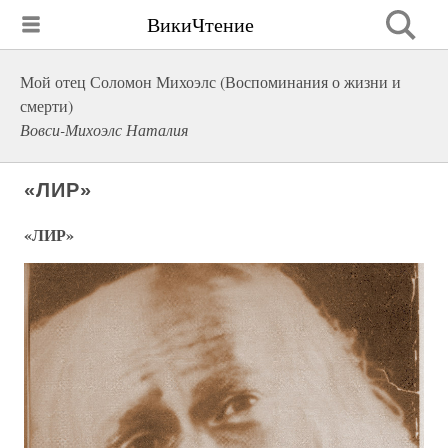
ВикиЧтение
Мой отец Соломон Михоэлс (Воспоминания о жизни и
смерти)
Вовси-Михоэлс Наталия
«ЛИР»
«ЛИР»