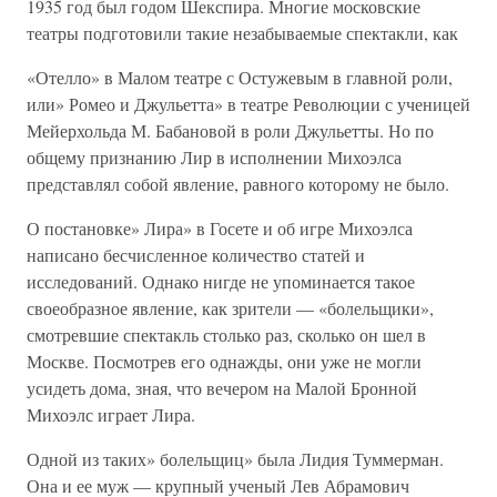
1935 год был годом Шекспира. Многие московские
театры подготовили такие незабываемые спектакли, как
«Отелло» в Малом театре с Остужевым в главной роли,
или» Ромео и Джульетта» в театре Революции с ученицей
Мейерхольда М. Бабановой в роли Джульетты. Но по
общему признанию Лир в исполнении Михоэлса
представлял собой явление, равного которому не было.
О постановке» Лира» в Госете и об игре Михоэлса
написано бесчисленное количество статей и
исследований. Однако нигде не упоминается такое
своеобразное явление, как зрители — «болельщики»,
смотревшие спектакль столько раз, сколько он шел в
Москве. Посмотрев его однажды, они уже не могли
усидеть дома, зная, что вечером на Малой Бронной
Михоэлс играет Лира.
Одной из таких» болельщиц» была Лидия Туммерман.
Она и ее муж — крупный ученый Лев Абрамович