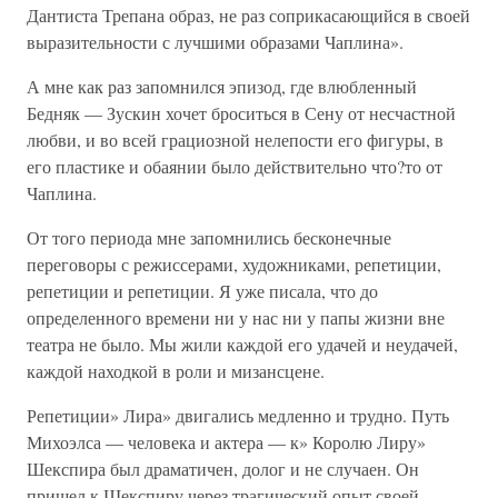
Дантиста Трепана образ, не раз соприкасающийся в своей
выразительности с лучшими образами Чаплина».
А мне как раз запомнился эпизод, где влюбленный
Бедняк — Зускин хочет броситься в Сену от несчастной
любви, и во всей грациозной нелепости его фигуры, в
его пластике и обаянии было действительно что?то от
Чаплина.
От того периода мне запомнились бесконечные
переговоры с режиссерами, художниками, репетиции,
репетиции и репетиции. Я уже писала, что до
определенного времени ни у нас ни у папы жизни вне
театра не было. Мы жили каждой его удачей и неудачей,
каждой находкой в роли и мизансцене.
Репетиции» Лира» двигались медленно и трудно. Путь
Михоэлса — человека и актера — к» Королю Лиру»
Шекспира был драматичен, долог и не случаен. Он
пришел к Шекспиру через трагический опыт своей