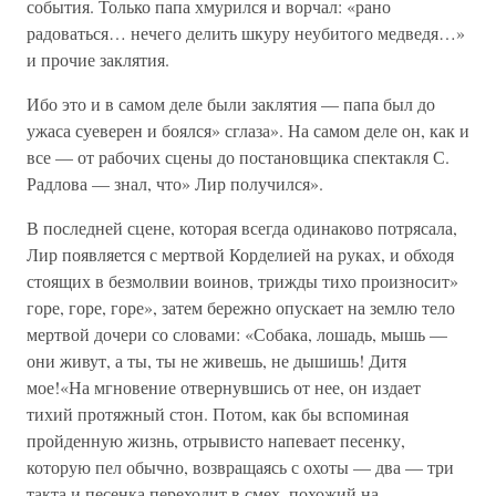
события. Только папа хмурился и ворчал: «рано
радоваться… нечего делить шкуру неубитого медведя…»
и прочие заклятия.
Ибо это и в самом деле были заклятия — папа был до
ужаса суеверен и боялся» сглаза». На самом деле он, как и
все — от рабочих сцены до постановщика спектакля С.
Радлова — знал, что» Лир получился».
В последней сцене, которая всегда одинаково потрясала,
Лир появляется с мертвой Корделией на руках, и обходя
стоящих в безмолвии воинов, трижды тихо произносит»
горе, горе, горе», затем бережно опускает на землю тело
мертвой дочери со словами: «Собака, лошадь, мышь —
они живут, а ты, ты не живешь, не дышишь! Дитя
мое!«На мгновение отвернувшись от нее, он издает
тихий протяжный стон. Потом, как бы вспоминая
пройденную жизнь, отрывисто напевает песенку,
которую пел обычно, возвращаясь с охоты — два — три
такта и песенка переходит в смех, похожий на