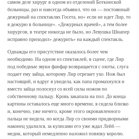
самом деле хирург в одном из отделений Боткинской
больницы, раз и навсегда объявил, что он — постоянный
дежурный на спектаклях Госета, но» если не идет Лир, то
я дежурю в больнице». «Дежурных врачей», а тем более
хирургов, в театре никогда не было, но Левушка Шнапер
исправно приходил» дежурить» на каждый спектакль.
Однажды его присутствие оказалось более чем
необходимо. На одном из спектаклей, в сцене, где Лир
под победные звуки фанфар возвращается с охоты, слуга
подает ему зайца, которому Лир отрезает ухо. Нож был
настоящий, и вдруг я увидела, как папа промахнулся и
вместо зайца полоснул со всей силы ножом по
собственному пальцу. Кровь закапала на пол. До конца
картины оставалось еще много времени, я сидела близко
и, конечно, уже ничего, кроме этого окровавленного
пальца не видела, но когда Лир со своими придворными
наконец удалился, за кулисами его уже ждал Лейб —
медик, который немедленно наложил повязку королю.