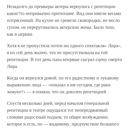
Незадолго до премьеры актеры вернулись с репетиции
какие?то непривычно притихшие. Вид они имели весьма
потрясенный. На кухне не гремели сковородки, не несло
супом, не переругивались актерские жены. Было тихо,
как в церкви.
Хотя я не пропустила почти ни одного спектакля» Лира»,
я по сей день жалею, что не присутствовала на той
репетиции. В тот день папа впервые сыграл сцену смерти
Лира.
Когда он вернулся домой, по его радостному и лукавому
выражению лица — «показал я им сегодня, где раки
зимуют!» — я поняла, что он доволен репетицией.
Спустя несколько дней, перед началом генеральной
репетиции в театре ощущался тот непередаваемый
словами радостный подъем, то общее возбуждение,
которое и есть, по — видимому, предчувствие большого