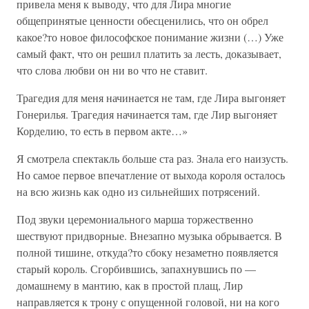
привела меня к выводу, что для Лира многие
общепринятые ценности обесценились, что он обрел
какое?то новое философское понимание жизни (…) Уже
самый факт, что он решил платить за лесть, доказывает,
что слова любви он ни во что не ставит.
Трагедия для меня начинается не там, где Лира выгоняет
Гонерилья. Трагедия начинается там, где Лир выгоняет
Корделию, то есть в первом акте…»
Я смотрела спектакль больше ста раз. Знала его наизусть.
Но самое первое впечатление от выхода короля осталось
на всю жизнь как одно из сильнейших потрясений.
Под звуки церемониального марша торжественно
шествуют придворные. Внезапно музыка обрывается. В
полной тишине, откуда?то сбоку незаметно появляется
старый король. Сгорбившись, запахнувшись по —
домашнему в мантию, как в простой плащ, Лир
направляется к трону с опущенной головой, ни на кого