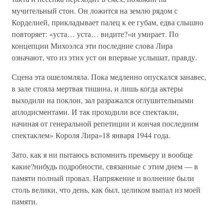
мучительный стон. Он ложится на землю рядом с
Корделией, прикладывает палец к ее губам, едва слышно
повторяет: «уста… уста… видите?«и умирает. По
концепции Михоэлса эти последние слова Лира
означают, что из этих уст он впервые услышат, правду.
Сцена эта ошеломляла. Пока медленно опускался занавес,
в зале стояла мертвая тишина, и лишь когда актеры
выходили на поклон, зал разражался оглушительными
аплодисментами. И так проходили все спектакли,
начиная от генеральной репетиции и кончая последним
спектаклем» Короля Лира»18 января 1944 года.
Зато, как я ни пытаюсь вспомнить премьеру и вообще
какие?нибудь подробности, связанные с этим днем — в
памяти полный провал. Напряжение и волнение были
столь велики, что день, как был, целиком выпал из моей
памяти.