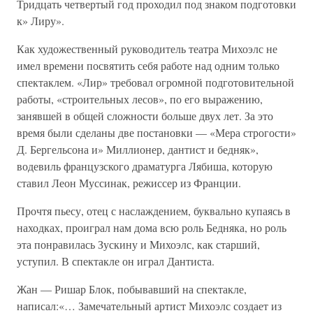
Тридцать четвертый год проходил под знаком подготовки
к» Лиру».
Как художественный руководитель театра Михоэлс не
имел времени посвятить себя работе над одним только
спектаклем. «Лир» требовал огромной подготовительной
работы, «строительных лесов», по его выражению,
занявшей в общей сложности больше двух лет. За это
время были сделаны две постановки — «Мера строгости»
Д. Бергельсона и» Миллионер, дантист и бедняк»,
водевиль французского драматурга Лябиша, которую
ставил Леон Муссинак, режиссер из Франции.
Прочтя пьесу, отец с наслаждением, буквально купаясь в
находках, проиграл нам дома всю роль Бедняка, но роль
эта понравилась Зускину и Михоэлс, как старший,
уступил. В спектакле он играл Дантиста.
Жан — Ришар Блок, побывавший на спектакле,
написал:«… Замечательный артист Михоэлс создает из