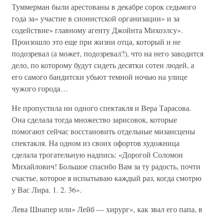
Туммерман были арестованы в декабре сорок седьмого
года за» участие в сионистской организации» и за
содействие» главному агенту Джойнта Михоэлсу».
Произошло это еще при жизни отца, который и не
подозревал (а может, подозревал?), что на него заводится
дело, по которому будут сидеть десятки сотен людей, а
его самого бандитски убьют темной ночью на улице
чужого города…
Не пропустила ни одного спектакля и Вера Тарасова.
Она сделала тогда множество зарисовок, которые
помогают сейчас восстановить отдельные мизансцены
спектакля. На одном из своих офортов художница
сделала трогательную надпись: «Дорогой Соломон
Михайлович! Большое спасибо Вам за ту радость, почти
счастье, которое я испытываю каждый раз, когда смотрю
у Вас Лира. 1. 2. 36».
Лева Шнапер или» Лейб — хирург», как звал его папа, в