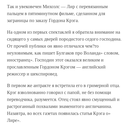
Так и увековечен Михозлс — Лир с перевязанным
пальцем в пятиминутном фильме, сделанном для
заграницы по заказу Гордона Крэга.
На одном из первых спектаклей я обратила внимание на
сидящего у самых дверей породистого седого господина.
От прочей публики он явно отличался чем?то
неуловимым, как пишет Булгаков про Воланда» словом,
иностранец». Господин этот оказался великим и
прославленным Гордоном Крэгом — английский
режиссер и шекспировед.
В первом же антракте я встретила его в гримерной отца.
Крэг взволнованно говорил с папой, не без помощи
переводчика, разумеется. Отец стоял явно смущенный и
растроганный похвалами знаменитого англичанина.
Назавтра, во всех газетах появилась статья Крэга о»
Лире».