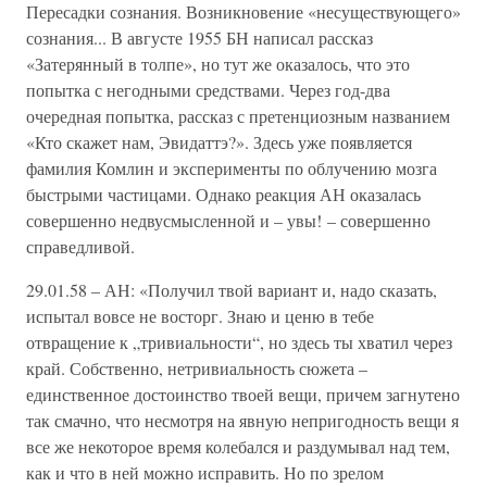
Пересадки сознания. Возникновение «несуществующего»
сознания... В августе 1955 БН написал рассказ
«Затерянный в толпе», но тут же оказалось, что это
попытка с негодными средствами. Через год-два
очередная попытка, рассказ с претенциозным названием
«Кто скажет нам, Эвидаттэ?». Здесь уже появляется
фамилия Комлин и эксперименты по облучению мозга
быстрыми частицами. Однако реакция АН оказалась
совершенно недвусмысленной и – увы! – совершенно
справедливой.
29.01.58 – АН: «Получил твой вариант и, надо сказать,
испытал вовсе не восторг. Знаю и ценю в тебе
отвращение к „тривиальности“, но здесь ты хватил через
край. Собственно, нетривиальность сюжета –
единственное достоинство твоей вещи, причем загнутено
так смачно, что несмотря на явную непригодность вещи я
все же некоторое время колебался и раздумывал над тем,
как и что в ней можно исправить. Но по зрелом