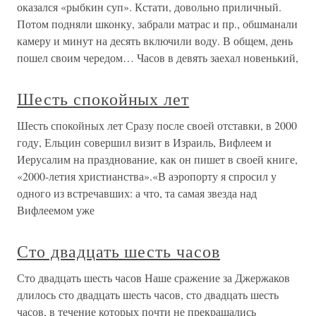
оказался «рыбкин суп». Кстати, довольно приличный.
Потом подняли шконку, забрали матрас и пр., обшманали
камеру и минут на десять включили воду. В общем, день
пошел своим чередом… Часов в девять заехал новенький,
Шесть спокойных лет
Шесть спокойных лет Сразу после своей отставки, в 2000
году, Ельцин совершил визит в Израиль, Вифлеем и
Иерусалим на празднование, как он пишет в своей книге,
«2000-летия христианства».«В аэропорту я спросил у
одного из встречавших: а что, та самая звезда над
Вифлеемом уже
Сто двадцать шесть часов
Сто двадцать шесть часов Наше сражение за Джержаков
длилось сто двадцать шесть часов, сто двадцать шесть
часов, в течение которых почти не прекращались