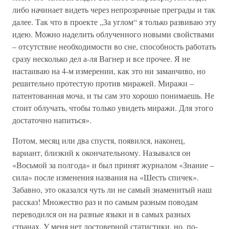
либо начинает видеть через непрозрачные преграды и так
далее. Так что в проекте „За углом“ я только развиваю эту
идею. Можно наделить облученного новыми свойствами
– отсутствие необходимости во сне, способность работать
сразу несколько дел а-ля Вагнер и все прочее. Я не
настаиваю на 4-м измерении, как это ни заманчиво, но
решительно протестую против миражей. Миражи –
патентованная моча, и ты сам это хорошо понимаешь. Не
стоит облучать, чтобы только увидеть миражи. Для этого
достаточно напиться».
Потом, месяц или два спустя, появился, наконец,
вариант, близкий к окончательному. Назывался он
«Восьмой за полгода» и был принят журналом «Знание –
сила» после изменения названия на «Шесть спичек».
Забавно, это оказался чуть ли не самый знаменитый наш
рассказ! Множество раз и по самым разным поводам
переводился он на разные языки и в самых разных
странах. У меня нет достоверной статистики, но, по-