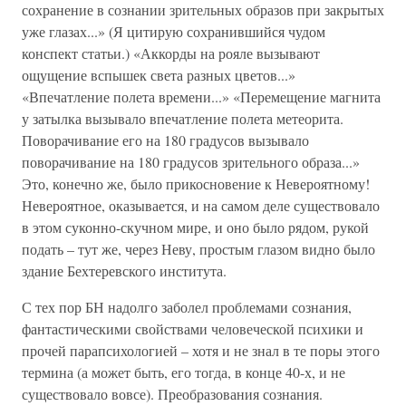
сохранение в сознании зрительных образов при закрытых
уже глазах...» (Я цитирую сохранившийся чудом
конспект статьи.) «Аккорды на рояле вызывают
ощущение вспышек света разных цветов...»
«Впечатление полета времени...» «Перемещение магнита
у затылка вызывало впечатление полета метеорита.
Поворачивание его на 180 градусов вызывало
поворачивание на 180 градусов зрительного образа...»
Это, конечно же, было прикосновение к Невероятному!
Невероятное, оказывается, и на самом деле существовало
в этом суконно-скучном мире, и оно было рядом, рукой
подать – тут же, через Неву, простым глазом видно было
здание Бехтеревского института.
С тех пор БН надолго заболел проблемами сознания,
фантастическими свойствами человеческой психики и
прочей парапсихологией – хотя и не знал в те поры этого
термина (а может быть, его тогда, в конце 40-х, и не
существовало вовсе). Преобразования сознания.