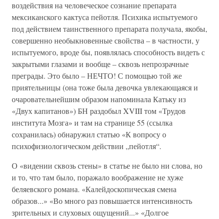
воздействия на человеческое сознание препарата
мексиканского кактуса пейотля. Психика испытуемого
под действием таинственного препарата получала, якобы,
совершенно необыкновенные свойства – в частности, у
испытуемого, вроде бы, появлялась способность видеть с
закрытыми глазами и вообще – сквозь непрозрачные
преграды. Это было – НЕЧТО! С помощью той же
приятельницы (она тоже была девочка увлекающаяся и
очаровательнейшим образом напоминала Катьку из
«Двух капитанов») БН раздобыл XVIII том «Трудов
института Мозга» и там на странице 55 (ссылка
сохранилась) обнаружил статью «К вопросу о
психофизиологическом действии „пейотля“.
О «видении сквозь стены» в статье не было ни слова, но
и то, что там было, поражало воображение не хуже
беляевского романа. «Калейдоскопическая смена
образов...» «Во много раз повышается интенсивность
зрительных и слуховых ощущений...» «Долгое