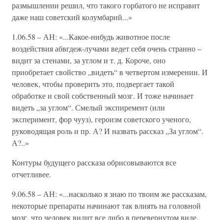
размышлении решил, что такого горбатого не исправит
даже наш советский колумбарий...»
1.06.58 – АН: «...Какое-нибудь животное после
воздействия абвгдеж-лучами ведет себя очень странно –
видит за стенами, за углом и т. д. Короче, оно
приобретает свойство „видеть“ в четвертом измерении. И
человек, чтобы проверить это, подвергает такой
обработке и свой собственный мозг. И тоже начинает
видеть „за углом“. Смелый экспиремент (или
эксперимент, фор чууз), героизм советского ученого,
руководящая роль и пр. А? И назвать рассказ „За углом“.
А?..»
Контуры будущего рассказа обрисовываются все
отчетливее.
9.06.58 – АН: «...насколько я знаю по твоим же рассказам,
некоторые препараты начинают так влиять на головной
мозг, что человек видит все либо в перевернутом виде,