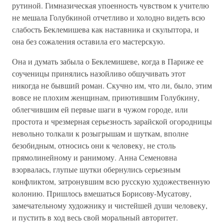
рутиной. Гимназическая упоенность чувством к учителю
не мешала Голубкиной отчетливо и холодно видеть всю
слабость Беклемишева как наставника и скульптора, и
она без сожаления оставила его мастерскую.
Она и думать забыла о Беклемишеве, когда в Париже ее
соученицы принялись назойливо обшучивать этот
никогда не бывший роман. Скучно им, что ли, было, этим
вовсе не плохим женщинам, приютившим Голубкину,
облегчившим ей первые шаги в чужом городе, или
простота и чрезмерная серьезность зарайской огородницы
невольно толкали к розыгрышам и шуткам, вполне
безобидным, относись они к человеку, не столь
прямолинейному и ранимому. Анна Семеновна
взорвалась, глупые шутки обернулись серьезным
конфликтом, затронувшим всю русскую художественную
колонию. Пришлось вмешаться Борисову-Мусатову,
замечательному художнику и чистейшей души человеку,
и пустить в ход весь свой моральный авторитет.