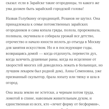
сказал: если в Зарайске такие огородницы, то какого же
ума должен быть зарайский городской голова!
Назвав Голубкину огородницей, Розанов не шутил. Она
принадлежала к семье потомственных зарайских
огородников и сама копала гряды, полола, прореживала,
поливала, окучивала и собирала урожай все детство,
отрочество и начало юности вплоть до отъезда в Москву
для занятия искусством. Но и в последующие годы,
возвращаясь домой — когда отдохнуть, перевести дух,
когда залечить душевные раны, когда на исцеление от
хворостей многих (ей доводилось лежать в больницах, но
лучшим лекарем был родной дом), Анна Семеновна, уже
признанный скульптор, брала лопату или тяпку и шла в
огород.
Она знала землю не эстетски, а черным потом труда,
ломотой в спине, навозным живительным духом, и
единственная из всех, кто «лечит форму от бесформия»,