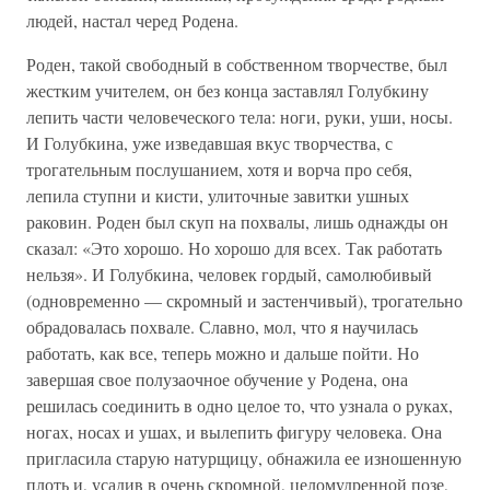
людей, настал черед Родена.
Роден, такой свободный в собственном творчестве, был
жестким учителем, он без конца заставлял Голубкину
лепить части человеческого тела: ноги, руки, уши, носы.
И Голубкина, уже изведавшая вкус творчества, с
трогательным послушанием, хотя и ворча про себя,
лепила ступни и кисти, улиточные завитки ушных
раковин. Роден был скуп на похвалы, лишь однажды он
сказал: «Это хорошо. Но хорошо для всех. Так работать
нельзя». И Голубкина, человек гордый, самолюбивый
(одновременно — скромный и застенчивый), трогательно
обрадовалась похвале. Славно, мол, что я научилась
работать, как все, теперь можно и дальше пойти. Но
завершая свое полузаочное обучение у Родена, она
решилась соединить в одно целое то, что узнала о руках,
ногах, носах и ушах, и вылепить фигуру человека. Она
пригласила старую натурщицу, обнажила ее изношенную
плоть и, усадив в очень скромной, целомудренной позе,