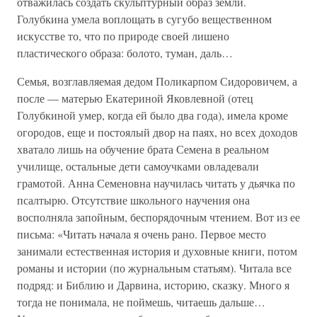
отважилась создать скульптурный образ земли.
Голубкина умела воплощать в сугубо вещественном
искусстве то, что по природе своей лишено
пластического образа: болото, туман, даль…
Семья, возглавляемая дедом Поликарпом Сидоровичем, а
после — матерью Екатериной Яковлевной (отец
Голубкиной умер, когда ей было два года), имела кроме
огородов, еще и постоялый двор на паях, но всех доходов
хватало лишь на обучение брата Семена в реальном
училище, остальные дети самоучками овладевали
грамотой. Анна Семеновна научилась читать у дьячка по
псалтырю. Отсутствие школьного научения она
восполняла запойным, беспорядочным чтением. Вот из ее
письма: «Читать начала я очень рано. Первое место
занимали естественная история и духовные книги, потом
романы и истории (по журнальным статьям). Читала все
подряд: и Библию и Дарвина, историю, сказку. Много я
тогда не понимала, не поймешь, читаешь дальше…