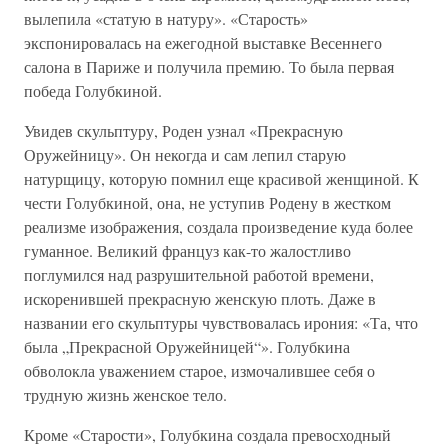
вылепила «статую в натуру». «Старость»
экспонировалась на ежегодной выставке Весеннего
салона в Париже и получила премию. То была первая
победа Голубкиной.
Увидев скульптуру, Роден узнал «Прекрасную
Оружейницу». Он некогда и сам лепил старую
натурщицу, которую помнил еще красивой женщиной. К
чести Голубкиной, она, не уступив Родену в жестком
реализме изображения, создала произведение куда более
гуманное. Великий француз как-то жалостливо
поглумился над разрушительной работой времени,
искоренившей прекрасную женскую плоть. Даже в
названии его скульптуры чувствовалась ирония: «Та, что
была „Прекрасной Оружейницей“». Голубкина
обволокла уважением старое, измочалившее себя о
трудную жизнь женское тело.
Кроме «Старости», Голубкина создала превосходный