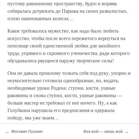
пустому равнинному пространству, будто и впрямь
собиралась дотрюхать до Парижа на своих развалистых,
плохо ошинованных колесах…
Какое требовалось мужество, как надо было любить
искусство, чтобы после всего пережитого вернуться на
пепелище своей единственной любви для запойного
труда, упрямого и скромного ученичества, ради которого
обуздывались рвущиеся наружу творческие силы!
Она не давала прошлому толкать себя под руку, упорно и
неукоснительно готовила однообразные, но, видать,
необходимые уроки Родена: ступни, кисти, ушные
раковины и снова ступни, кисти, ушные раковины —
больше мастер не требовал от нее ничего. Ну, а как
Голубкина нарушила его предписания и одержала
победу, мы уже знаем…
Но оказалось, что Анна Семеновна еще не все взяла у
←
→
Москвич Пушкин
Век мой — зверь мой
Парижа, и в середине 1903 года она в третий раз