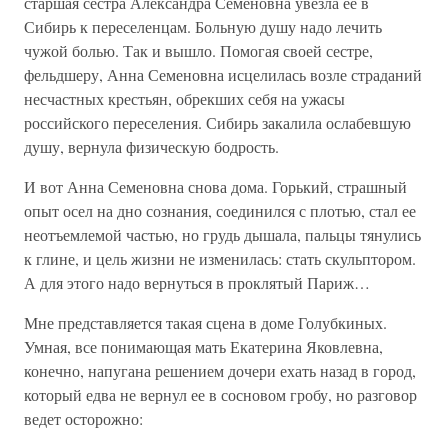
старшая сестра Александра Семеновна увезла ее в
Сибирь к переселенцам. Больную душу надо лечить
чужой болью. Так и вышло. Помогая своей сестре,
фельдшеру, Анна Семеновна исцелилась возле страданий
несчастных крестьян, обрекших себя на ужасы
российского переселения. Сибирь закалила ослабевшую
душу, вернула физическую бодрость.
И вот Анна Семеновна снова дома. Горький, страшный
опыт осел на дно сознания, соединился с плотью, стал ее
неотъемлемой частью, но грудь дышала, пальцы тянулись
к глине, и цель жизни не изменилась: стать скульптором.
А для этого надо вернуться в проклятый Париж…
Мне представляется такая сцена в доме Голубкиных.
Умная, все понимающая мать Екатерина Яковлевна,
конечно, напугана решением дочери ехать назад в город,
который едва не вернул ее в сосновом гробу, но разговор
ведет осторожно: