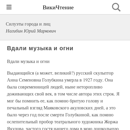
ВикиЧтение
Силуэты города и лиц
Нагибин Юрий Маркович
Вдали музыка и огни
Вдали музыка и огни
Выдающийся (а может, великий?) русский скульптор
Анна Семеновна Голубкина умерла в 1927 году. Она
была современницей людей, ныне неторопливо
доживающих свой век, в том числе автора этих строк. Я
мог бы помнить ее, как помню бритую голову и
печальный взгляд Маяковского акуловских дней, а это
было через год после смерти Голубкиной, как помню
ослепительный пробор театрального художника Жоржа
Якулова, частого гостя нашего дома в мою дошкольную