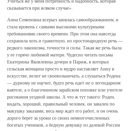
Учиться же у меня потребность и надобность, которая
сказывается при всяком случае».
Анна Семеновна всерьез занялась самообразованием, и
стала вровень с самыми высокими культурными
требованиями своего времени. При этом она навсегда
сохранила хоть и грамотную, но простонародную речь —
редкого лаконизма, точности и силы. Такая же речь была
у ее горячо любимой матери. Чудесно читать письма
Екатерины Яковлевны дочери в Париж, в которых
сельская женщина просто и мудро наставляет Анну в
искусстве, велит не своевольничать, а слушаться Родена
— дурному не научит, будто речь идет не о легендарном
ваятеле, а о благочинном зарайском поповке или учителе
рисования уездной школы. А что ж тут такого: Роден,
видать, хороший, правильный человек, он завален по
макушку заказами, весь мир ждет его работ, и он очень
дорого берет за уроки со своих немногочисленных
богатых учеников, а бедную девушку из далекой России