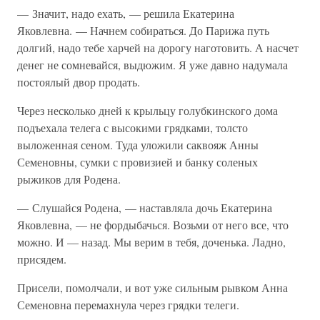
— Значит, надо ехать, — решила Екатерина
Яковлевна. — Начнем собираться. До Парижа путь
долгий, надо тебе харчей на дорогу наготовить. А насчет
денег не сомневайся, выдюжим. Я уже давно надумала
постоялый двор продать.
Через несколько дней к крыльцу голубкинского дома
подъехала телега с высокими грядками, толсто
выложенная сеном. Туда уложили саквояж Анны
Семеновны, сумки с провизией и банку соленых
рыжиков для Родена.
— Слушайся Родена, — наставляла дочь Екатерина
Яковлевна, — не фордыбачься. Возьми от него все, что
можно. И — назад. Мы верим в тебя, доченька. Ладно,
присядем.
Присели, помолчали, и вот уже сильным рывком Анна
Семеновна перемахнула через грядки телеги.