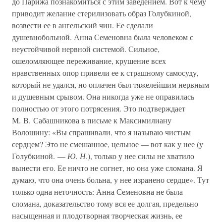
до Парижа познакомиться с этим заведением. Вот к чему
приводит желание стерилизовать образ Голубкиной,
возвести ее в ангельский чин. Ее сделали
душевнобольной. Анна Семеновна была человеком с
неустойчивой нервной системой. Сильное,
ошеломляющее переживание, крушение всех
нравственных опор привели ее к страшному самосуду,
который не удался, но оплачен был тяжелейшим нервным
и душевным срывом. Она никогда уже не оправилась
полностью от этого потрясения. Это подтверждает
М. В. Сабашникова в письме к Максимилиану
Волошину: «Вы спрашивали, что я называю чистым
сердцем? Это не смешанное, цельное — вот как у нее (у
Голубкиной. —
Ю. Н
.), только у нее силы не хватило
вынести его. Ее ничто не согнет, но она уже сломана. Я
думаю, что она очень больна, у нее изранено сердце». Тут
только одна неточность: Анна Семеновна не была
сломана, доказательство тому вся ее долгая, предельно
насыщенная и плодотворная творческая жизнь, ее