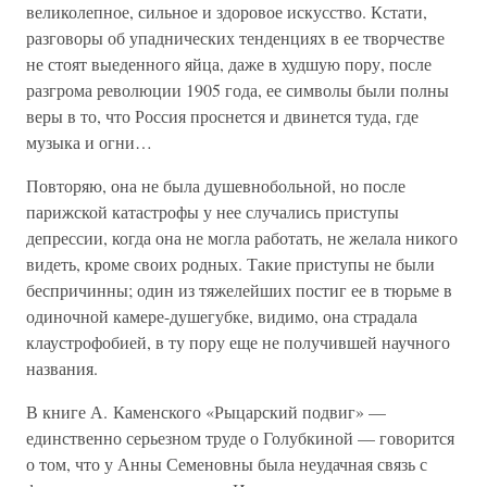
великолепное, сильное и здоровое искусство. Кстати,
разговоры об упаднических тенденциях в ее творчестве
не стоят выеденного яйца, даже в худшую пору, после
разгрома революции 1905 года, ее символы были полны
веры в то, что Россия проснется и двинется туда, где
музыка и огни…
Повторяю, она не была душевнобольной, но после
парижской катастрофы у нее случались приступы
депрессии, когда она не могла работать, не желала никого
видеть, кроме своих родных. Такие приступы не были
беспричинны; один из тяжелейших постиг ее в тюрьме в
одиночной камере-душегубке, видимо, она страдала
клаустрофобией, в ту пору еще не получившей научного
названия.
В книге А. Каменского «Рыцарский подвиг» —
единственно серьезном труде о Голубкиной — говорится
о том, что у Анны Семеновны была неудачная связь с