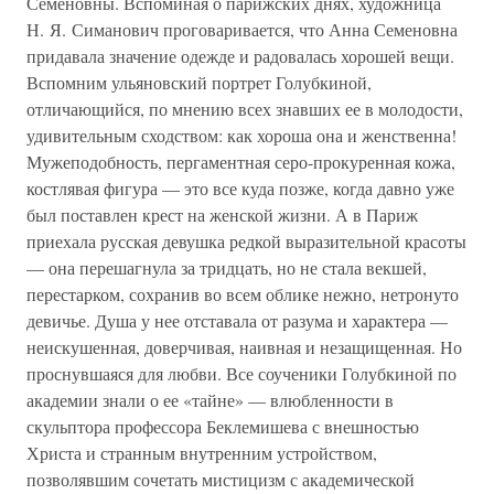
Семеновны. Вспоминая о парижских днях, художница
Н. Я. Симанович проговаривается, что Анна Семеновна
придавала значение одежде и радовалась хорошей вещи.
Вспомним ульяновский портрет Голубкиной,
отличающийся, по мнению всех знавших ее в молодости,
удивительным сходством: как хороша она и женственна!
Мужеподобность, пергаментная серо-прокуренная кожа,
костлявая фигура — это все куда позже, когда давно уже
был поставлен крест на женской жизни. А в Париж
приехала русская девушка редкой выразительной красоты
— она перешагнула за тридцать, но не стала векшей,
перестарком, сохранив во всем облике нежно, нетронуто
девичье. Душа у нее отставала от разума и характера —
неискушенная, доверчивая, наивная и незащищенная. Но
проснувшаяся для любви. Все соученики Голубкиной по
академии знали о ее «тайне» — влюбленности в
скульптора профессора Беклемишева с внешностью
Христа и странным внутренним устройством,
позволявшим сочетать мистицизм с академической