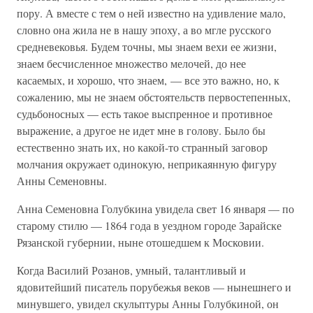
пору. А вместе с тем о ней известно на удивление мало,
словно она жила не в нашу эпоху, а во мгле русского
средневековья. Будем точны, мы знаем вехи ее жизни,
знаем бесчисленное множество мелочей, до нее
касаемых, и хорошо, что знаем, — все это важно, но, к
сожалению, мы не знаем обстоятельств первостепенных,
судьбоносных — есть такое выспренное и противное
выражение, а другое не идет мне в голову. Было бы
естественно знать их, но какой-то странный заговор
молчания окружает одинокую, неприкаянную фигуру
Анны Семеновны.
Анна Семеновна Голубкина увидела свет 16 января — по
старому стилю — 1864 года в уездном городе Зарайске
Рязанской губернии, ныне отошедшем к Московии.
Когда Василий Розанов, умный, талантливый и
ядовитейший писатель порубежья веков — нынешнего и
минувшего, увидел скульптуры Анны Голубкиной, он