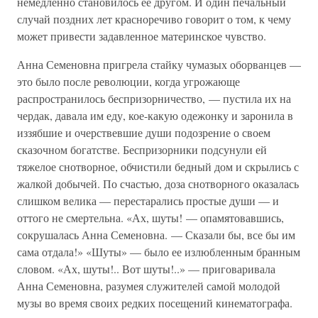
немедленно становилось ее другом. И один печальный
случай поздних лет красноречиво говорит о том, к чему
может привести задавленное материнское чувство.
Анна Семеновна пригрела стайку чумазых оборванцев —
это было после революции, когда угрожающе
распространилось беспризорничество, — пустила их на
чердак, давала им еду, кое-какую одежонку и заронила в
иззябшие и очерствевшие души подозрение о своем
сказочном богатстве. Беспризорники подсунули ей
тяжелое снотворное, обчистили бедный дом и скрылись с
жалкой добычей. По счастью, доза снотворного оказалась
слишком велика — перестарались простые души — и
оттого не смертельна. «Ах, шуты! — опамятовавшись,
сокрушалась Анна Семеновна. — Сказали бы, все бы им
сама отдала!» «Шуты» — было ее излюбленным бранным
словом. «Ах, шуты!.. Вот шуты!..» — приговаривала
Анна Семеновна, разумея служителей самой молодой
музы во время своих редких посещений кинематографа.