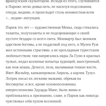
французским скульптором. Исходя из этого, случившееся
в Париже легко домыслить, не насилуя подсознания,
откуда, видимо, и происходит столь ненавистная всем
«…ведам» интуиция.
Париж тех лет — художественная Мекка, сюда стекались
таланты, полуталанты и не подозревающие о своей
пустоте бездари со всего света. Монмартр был звонким
царством богемы, а не подделкой под него, и Мулен Руж
жил истинными страстями, а не прохладным туристским
любопытством; там напрягались икры Ла Гулю в красных
чулках, кидал козлиные копытца худющий, выостренный,
как нож апаша, Дезоссе, пела, выламывая тонкие кисти,
Ивет Жильбер, канканировала Авриль, а карлик Тулуз-
Лотрек писал их легкими мазками, обрекая на
бессмертье; и все, кроме основоположника
импрессионизма Эдуарда Мане, были живы и
приближались к признанию, славе, и Париж как никогда
чувствовал себя пупом вселенной.