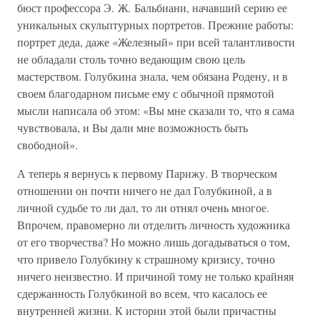
бюст профессора Э. Ж. Бальбиани, начавший серию ее
уникальных скульптурных портретов. Прежние работы:
портрет деда, даже «Железный» при всей талантливости
не обладали столь точно ведающим свою цель
мастерством. Голубкина знала, чем обязана Родену, и в
своем благодарном письме ему с обычной прямотой
мысли написала об этом: «Вы мне сказали то, что я сама
чувствовала, и Вы дали мне возможность быть
свободной».
А теперь я вернусь к первому Парижу. В творческом
отношении он почти ничего не дал Голубкиной, а в
личной судьбе то ли дал, то ли отнял очень многое.
Впрочем, правомерно ли отделить личность художника
от его творчества? Но можно лишь догадываться о том,
что привело Голубкину к страшному кризису, точно
ничего неизвестно. И причиной тому не только крайняя
сдержанность Голубкиной во всем, что касалось ее
внутренней жизни. К истории этой были причастны