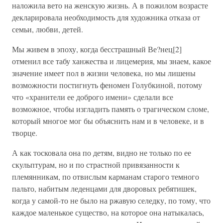
наложила вето на женскую жизнь. А в пожилом возрасте
декларировала необходимость для художника отказа от
семьи, любви, детей.
Мы живем в эпоху, когда бесстрашный Ве?нец[2]
отменил все табу ханжества и лицемерия, мы знаем, какое
значение имеет пол в жизни человека, но мы лишены
возможности постигнуть феномен Голубкиной, потому
что «хранители ее доброго имени» сделали все
возможное, чтобы изгладить память о трагическом сломе,
который многое мог бы объяснить нам и в человеке, и в
творце.
А как тосковала она по детям, видно не только по ее
скульптурам, но и по страстной привязанности к
племянникам, по отвислым карманам старого темного
пальто, набитым леденцами для дворовых ребятишек,
когда у самой-то не было на ржавую селедку, по тому, что
каждое маленькое существо, на которое она натыкалась,