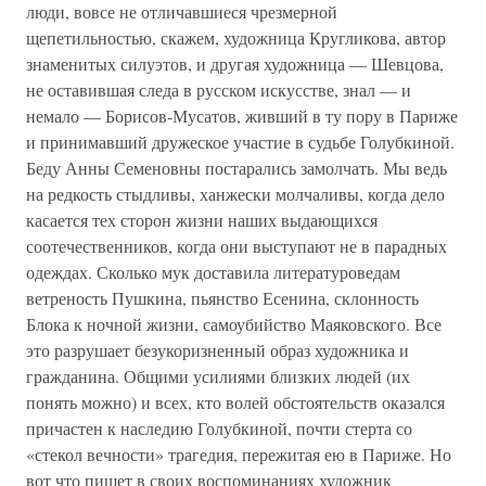
люди, вовсе не отличавшиеся чрезмерной
щепетильностью, скажем, художница Кругликова, автор
знаменитых силуэтов, и другая художница — Шевцова,
не оставившая следа в русском искусстве, знал — и
немало — Борисов-Мусатов, живший в ту пору в Париже
и принимавший дружеское участие в судьбе Голубкиной.
Беду Анны Семеновны постарались замолчать. Мы ведь
на редкость стыдливы, ханжески молчаливы, когда дело
касается тех сторон жизни наших выдающихся
соотечественников, когда они выступают не в парадных
одеждах. Сколько мук доставила литературоведам
ветреность Пушкина, пьянство Есенина, склонность
Блока к ночной жизни, самоубийство Маяковского. Все
это разрушает безукоризненный образ художника и
гражданина. Общими усилиями близких людей (их
понять можно) и всех, кто волей обстоятельств оказался
причастен к наследию Голубкиной, почти стерта со
«стекол вечности» трагедия, пережитая ею в Париже. Но
вот что пишет в своих воспоминаниях художник