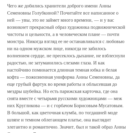
Чего же добились хранители доброго имени Анны
Семеновны Голубкиной? Почитайте все написанное о
ней — увы, это не займет много времени, — и у вас
возникнет прекрасный образ художника подвижнической
чистоты и цельности, а в человеческом плане — почти
монстра. Никогда взгляд ее не останавливался с любовью
ни на одном мужском лице, никогда не забилось
волнением сердце, не пресеклось дыхание, не взблеснули
радостью, не затуманились слезами глаза. И как
настойчиво поминается длинная темная юбка и белая
кофта — пожизненная униформа Анны Семеновны, да
еще грубый фартук во время работы и облысевшая до
мездры шубейка. Но есть парижская карточка, где она
снята вместе с четырьмя русскими художницами — меж
них Кругликова — и с горбачом Борисовым-Мусатовым.
В большой, как цветочная клумба, по тогдашней моде
шляпе и темном облегающем платье, она выглядит
элегантно и романтично. Значит, был и такой образ Анны