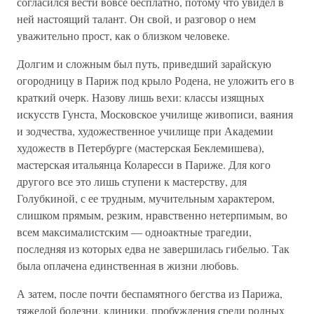
согласился вести вовсе бесплатно, потому что увидел в
ней настоящий талант. Он свой, и разговор о нем
уважительно прост, как о близком человеке.
Долгим и сложным был путь, приведший зарайскую
огородницу в Париж под крыло Родена, не уложить его в
краткий очерк. Назову лишь вехи: классы изящных
искусств Гунста, Московское училище живописи, ваяния
и зодчества, художественное училище при Академии
художеств в Петербурге (мастерская Беклемишева),
мастерская итальянца Коларесси в Париже. Для кого
другого все это лишь ступени к мастерству, для
Голубкиной, с ее трудным, мучительным характером,
слишком прямым, резким, нравственно нетерпимым, во
всем максималистским — одноактные трагедии,
последняя из которых едва не завершилась гибелью. Так
была оплачена единственная в жизни любовь.
А затем, после почти беспамятного бегства из Парижа,
тяжелой болезни, клиники, пробуждения среди родных