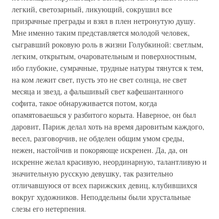
легкий, светозарный, ликующий, сокрушил все
призрачные преграды и взял в плен нетронутую душу.
Мне именно таким представляется молодой человек,
сыгравший роковую роль в жизни Голубкиной: светлым,
легким, открытым, очаровательным и поверхностным,
ибо глубокие, сумрачные, трудные натуры тянутся к тем,
на ком лежит свет, пусть это не свет солнца, не свет
месяца и звезд, а фальшивый свет кафешантанного
софита, такое обнаруживается потом, когда
опамятоваешься у разбитого корыта. Наверное, он был
даровит, Париж делал хоть на время даровитым каждого,
весел, разговорчив, не обделен общим умом среды,
нежен, настойчив и покоряюще искренен. Да, да, он
искренне желал красивую, неординарную, талантливую и
значительную русскую девушку, так разительно
отличавшуюся от всех парижских девиц, клубившихся
вокруг художников. Неподдельны были хрустальные
слезы его нетерпения.