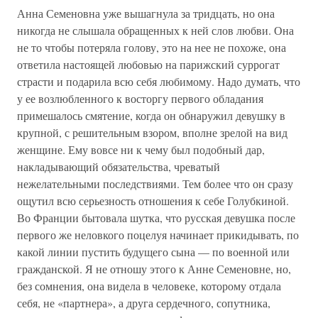
Анна Семеновна уже вышагнула за тридцать, но она
никогда не слышала обращенных к ней слов любви. Она
не то чтобы потеряла голову, это на нее не похоже, она
ответила настоящей любовью на парижский суррогат
страсти и подарила всю себя любимому. Надо думать, что
у ее возлюбленного к восторгу первого обладания
примешалось смятение, когда он обнаружил девушку в
крупной, с решительным взором, вполне зрелой на вид
женщине. Ему вовсе ни к чему был подобный дар,
накладывающий обязательства, чреватый
нежелательными последствиями. Тем более что он сразу
ощутил всю серьезность отношения к себе Голубкиной.
Во Франции бытовала шутка, что русская девушка после
первого же неловкого поцелуя начинает прикидывать, по
какой линии пустить будущего сына — по военной или
гражданской. Я не отношу этого к Анне Семеновне, но,
без сомнения, она видела в человеке, которому отдала
себя, не «партнера», а друга сердечного, сопутника,