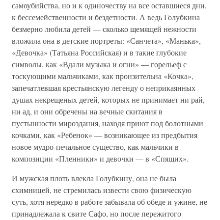
самоубийства, но и к одиночеству на все оставшиеся дни,
к бессемейственности и бездетности. А ведь Голубкина
безмерно любила детей — сколько щемящей нежности
вложила она в детские портреты: «Санчета», «Манька»,
«Девочка» (Татьяна Российская) и в такие глубокие
символы, как «Вдали музыка и огни» — горельеф с
тоскующими мальчиками, как пронзительна «Кочка»,
запечатлевшая крестьянскую легенду о неприкаянных
душах некрещеных детей, которых не принимает ни рай,
ни ад, и они обречены на вечные скитания в
пустынности мироздания, находя приют под болотными
кочками, как «Ребенок» — возникающее из предбытия
новое мудро-печальное существо, как мальчики в
композиции «Пленники» и девочки — в «Спящих».
И мужская плоть влекла Голубкину, она не была
схимницей, не стремилась извести свою физическую
суть, хотя нередко в работе забывала об обеде и ужине, не
принадлежала к свите Сафо, но после пережитого