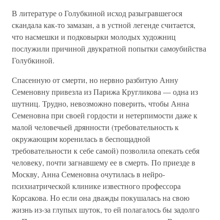
В литературе о Голубкиной исход разыгравшегося
скандала как-то замазан, а в устной легенде считается,
что насмешки и подковырки молодых художниц
послужили причиной двукратной попытки самоубийства
Голубкиной.
Спасенную от смерти, но нервно разбитую Анну
Семеновну привезла из Парижа Кругликова — одна из
шутниц. Трудно, невозможно поверить, чтобы Анна
Семеновна при своей гордости и нетерпимости даже к
малой человечьей дрянности (требовательность к
окружающим коренилась в беспощадной
требовательности к себе самой) позволила опекать себя
человеку, почти загнавшему ее в смерть. По приезде в
Москву, Анна Семеновна очутилась в нейро-
психиатрической клинике известного профессора
Корсакова. Но если она дважды покушалась на свою
жизнь из-за глупых шуток, то ей полагалось бы задолго