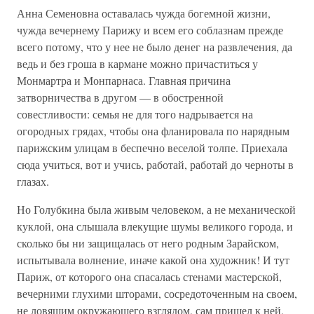
Анна Семеновна оставалась чужда богемной жизни,
чужда вечернему Парижу и всем его соблазнам прежде
всего потому, что у нее не было денег на развлечения, да
ведь и без гроша в кармане можно причаститься у
Монмартра и Монпарнаса. Главная причина
затворничества в другом — в обостренной
совестливости: семья не для того надрывается на
огородных грядах, чтобы она фланировала по нарядным
парижским улицам в беспечно веселой толпе. Приехала
сюда учиться, вот и учись, работай, работай до черноты в
глазах.
Но Голубкина была живым человеком, а не механической
куклой, она слышала влекущие шумы великого города, и
сколько бы ни защищалась от него родным Зарайском,
испытывала волнение, иначе какой она художник! И тут
Париж, от которого она спасалась стенами мастерской,
вечерними глухими шторами, сосредоточенным на своем,
не ловящим окружающего взглядом, сам пришел к ней,