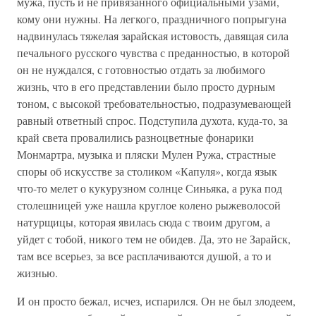
мужа, пусть и не привязанного официальными узами,
кому они нужны. На легкого, праздничного попрыгуна
надвинулась тяжелая зарайская истовость, давящая сила
печального русского чувства с преданностью, в которой
он не нуждался, с готовностью отдать за любимого
жизнь, что в его представлении было просто дурным
тоном, с высокой требовательностью, подразумевающей
равный ответный спрос. Подступила духота, куда-то, за
край света провалились разноцветные фонарики
Монмартра, музыка и пляски Мулен Ружа, страстные
споры об искусстве за столиком «Капуля», когда язык
что-то мелет о кукурузном солнце Синьяка, а рука под
столешницей уже нашла круглое колено рыжеволосой
натурщицы, которая явилась сюда с твоим другом, а
уйдет с тобой, никого тем не обидев. Да, это не Зарайск,
там все всерьез, за все расплачиваются душой, а то и
жизнью.
И он просто бежал, исчез, испарился. Он не был злодеем,