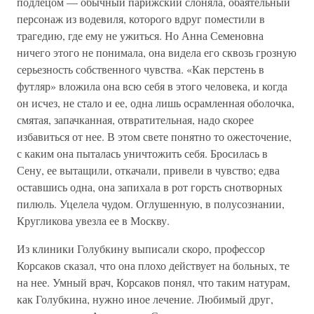
подлецом — обычный парижский слоняла, обаятельный
персонаж из водевиля, которого вдруг поместили в
трагедию, где ему не ужиться. Но Анна Семеновна
ничего этого не понимала, она видела его сквозь грозную
серьезность собственного чувства. «Как перстень в
футляр» вложила она всю себя в этого человека, и когда
он исчез, не стало и ее, одна лишь осрамленная оболочка,
смятая, запачканная, отвратительная, надо скорее
избавиться от нее. В этом свете понятно то ожесточение,
с каким она пыталась уничтожить себя. Бросилась в
Сену, ее вытащили, откачали, привели в чувство; едва
оставшись одна, она запихала в рот горсть снотворных
пилюль. Уцелела чудом. Оглушенную, в полусознании,
Кругликова увезла ее в Москву.
Из клиники Голубкину выписали скоро, профессор
Корсаков сказал, что она плохо действует на больных, те
на нее. Умный врач, Корсаков понял, что таким натурам,
как Голубкина, нужно иное лечение. Любимый друг,