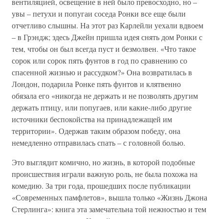
вентиляцией, освещение в ней было превосходно, но –
увы – петухи и попугаи соседа Ронки все еще были
отчетливо слышны. На этот раз Карлейли уехали вдвоем
– в Грэндж; здесь Джейн пришла идея снять дом Ронки с
тем, чтобы он был всегда пуст и безмолвен. «Что такое
сорок или сорок пять фунтов в год по сравнению со
спасенной жизнью и рассудком?» Она возвратилась в
Лондон, подарила Ронке пять фунтов и клятвенно
обязала его «никогда не держать и не позволять другим
держать птицу, или попугаев, или какие-либо другие
источники беспокойства на принадлежащей им
территории». Одержав таким образом победу, она
немедленно отправилась спать – с головной болью.
Это выглядит комично, но жизнь, в которой подобные
происшествия играли важную роль, не была похожа на
комедию. За три года, прошедших после публикации
«Современных памфлетов», вышла только «Жизнь Джона
Стерлинга»: книга эта замечательна той нежностью и тем