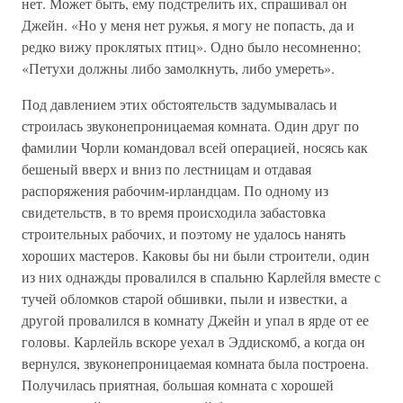
нет. Может быть, ему подстрелить их, спрашивал он
Джейн. «Но у меня нет ружья, я могу не попасть, да и
редко вижу проклятых птиц». Одно было несомненно;
«Петухи должны либо замолкнуть, либо умереть».
Под давлением этих обстоятельств задумывалась и
строилась звуконепроницаемая комната. Один друг по
фамилии Чорли командовал всей операцией, носясь как
бешеный вверх и вниз по лестницам и отдавая
распоряжения рабочим-ирландцам. По одному из
свидетельств, в то время происходила забастовка
строительных рабочих, и поэтому не удалось нанять
хороших мастеров. Каковы бы ни были строители, один
из них однажды провалился в спальню Карлейля вместе с
тучей обломков старой обшивки, пыли и известки, а
другой провалился в комнату Джейн и упал в ярде от ее
головы. Карлейль вскоре уехал в Эддискомб, а когда он
вернулся, звуконепроницаемая комната была построена.
Получилась приятная, большая комната с хорошей