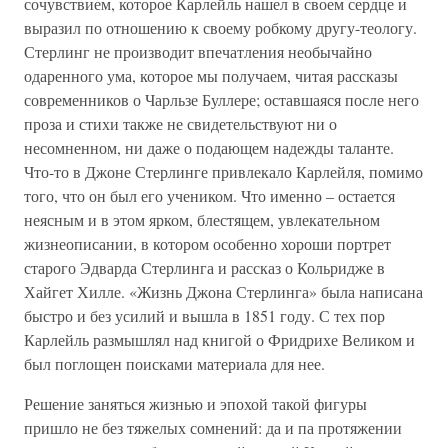
сочувствием, которое Карлейль нашел в своем сердце и
выразил по отношению к своему робкому другу-теологу.
Стерлинг не производит впечатления необычайно
одаренного ума, которое мы получаем, читая рассказы
современников о Чарльзе Буллере; оставшаяся после него
проза и стихи также не свидетельствуют ни о
несомненном, ни даже о подающем надежды таланте.
Что-то в Джоне Стерлинге привлекало Карлейля, помимо
того, что он был его учеником. Что именно – остается
неясным и в этом ярком, блестящем, увлекательном
жизнеописании, в котором особенно хороши портрет
старого Эдварда Стерлинга и рассказ о Кольридже в
Хайгет Хилле. «Жизнь Джона Стерлинга» была написана
быстро и без усилий и вышла в 1851 году. С тех пор
Карлейль размышлял над книгой о Фридрихе Великом и
был поглощен поисками материала для нее.
Решение заняться жизнью и эпохой такой фигуры
пришло не без тяжелых сомнений: да и па протяжении