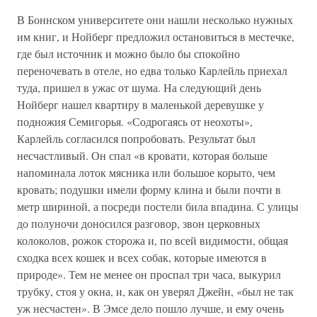
В Боннском университете они нашли несколько нужных
им книг, и Нойберг предложил остановиться в местечке,
где был источник и можно было бы спокойно
переночевать в отеле, но едва только Карлейль приехал
туда, пришел в ужас от шума. На следующий день
Нойберг нашел квартиру в маленькой деревушке у
подножия Семигорья. «Содрогаясь от неохоты»,
Карлейль согласился попробовать. Результат был
несчастливый. Он спал «в кровати, которая больше
напоминала лоток мясника или большое корыто, чем
кровать; подушки имели форму клина и были почти в
метр шириной, а посреди постели била впадина. С улицы
до полуночи доносился разговор, звон церковных
колоколов, рожок сторожа и, по всей видимости, общая
сходка всех кошек и всех собак, которые имеются в
природе». Тем не менее он проспал три часа, выкурил
трубку, стоя у окна, и, как он уверял Джейн, «был не так
уж несчастен». В Эмсе дело пошло лучше, и ему очень