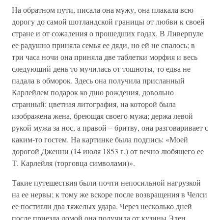
На обратном пути, писала она мужу, она плакала всю
дорогу до самой шотландской границы от любви к своей
стране и от сожаления о прошедших годах. В Ливерпуле
ее радушно приняла семья ее дяди, но ей не спалось; в
три часа ночи она приняла две таблетки морфия и весь
следующий день то мучилась от тошноты, то едва не
падала в обморок. Здесь она получила присланный
Карлейлем подарок ко дню рождения, довольно
странный: цветная литография, на которой была
изображена жена, бреющая своего мужа; держа левой
рукой мужа за нос, а правой – бритву, она разговаривает с
каким-то гостем. На картинке была подпись: «Моей
дорогой Дженни (14 июля 1853 г.) от вечно любящего ее
Т. Карлейля (торговца символами)».
Такие путешествия были почти непосильной нагрузкой
на ее нервы; к тому же вскоре после возвращения в Челси
ее постигли два тяжелых удара. Через несколько дней
после приезда домой она получила от кузины Элен