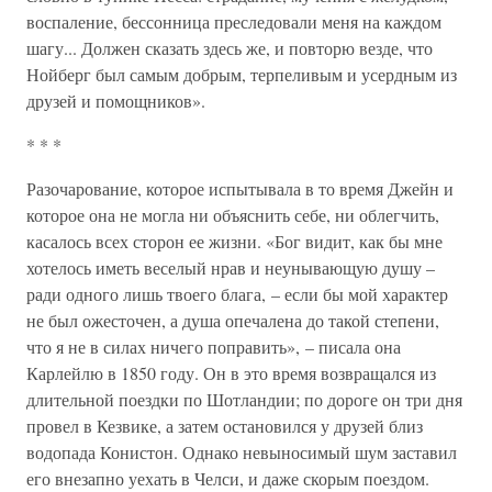
воспаление, бессонница преследовали меня на каждом
шагу... Должен сказать здесь же, и повторю везде, что
Нойберг был самым добрым, терпеливым и усердным из
друзей и помощников».
* * *
Разочарование, которое испытывала в то время Джейн и
которое она не могла ни объяснить себе, ни облегчить,
касалось всех сторон ее жизни. «Бог видит, как бы мне
хотелось иметь веселый нрав и неунывающую душу –
ради одного лишь твоего блага, – если бы мой характер
не был ожесточен, а душа опечалена до такой степени,
что я не в силах ничего поправить», – писала она
Карлейлю в 1850 году. Он в это время возвращался из
длительной поездки по Шотландии; по дороге он три дня
провел в Кезвике, а затем остановился у друзей близ
водопада Конистон. Однако невыносимый шум заставил
его внезапно уехать в Челси, и даже скорым поездом.