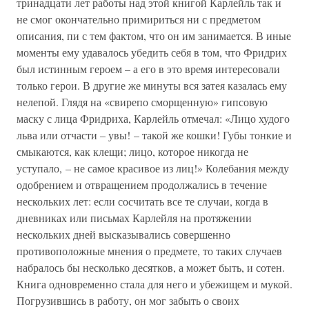
тринадцати лет работы над этой книгой Карлейль так и
не смог окончательно примириться ни с предметом
описания, пи с тем фактом, что он им занимается. В иные
моменты ему удавалось убедить себя в том, что Фридрих
был истинным героем – а его в это время интересовали
только герои. В другие же минуты вся затея казалась ему
нелепой. Глядя на «свирепо сморщенную» гипсовую
маску с лица Фридриха, Карлейль отмечал: «Лицо худого
льва или отчасти – увы! – такой же кошки! Губы тонкие и
смыкаются, как клещи; лицо, которое никогда не
уступало, – не самое красивое из лиц!» Колебания между
одобрением и отвращением продолжались в течение
нескольких лет: если сосчитать все те случаи, когда в
дневниках или письмах Карлейля на протяжении
нескольких дней высказывались совершенно
противоположные мнения о предмете, то таких случаев
набралось бы несколько десятков, а может быть, и сотен.
Книга одновременно стала для него и убежищем и мукой.
Погрузившись в работу, он мог забыть о своих