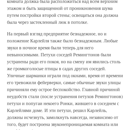
комната должка была расположиться над всем верхним
этажом и быть защищенной от проникновения шума
путем постройки второй стены; освещаться она должна
была через застекленный люк в потолке.
На первый взгляд предприятие безнадежное, но и
положение Карлейля также было безнадежным. Любые
звуки в ночное время были теперь для него
невыносимыми. Петухи соседей Ремингтонов были
устранены ради его покоя, но на смену им явились столь
же громкоголосые птицы в садах других соседей.
Уличные шарманки играли под окнами, время от времени
его тревожили фейерверки, самые обычные звуки улицы
причиняли ему острое беспокойство. Главной причиной
неудобств стали (после устранения петухов Ремингтонов)
петухи и попугаи некоего Ронки, жившего в соседнем с
Карлейлями доме. И эти петухи, решил Карлейль,
должны исчезнуть, замолкнуть навсегда, независимо от
того, будет построена звуконепроницаемая комната или