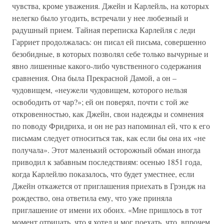
чувства, кроме уважения. Джейн и Карлейль, на которых
нелегко было угодить, встречали у нее любезный и
радушный прием. Тайная переписка Карлейля с леди
Гарриет продолжалась: он писал ей письма, совершенно
безобидные, в которых позволял себе только вычурные и
явно лишенные какого-либо чувственного содержания
сравнения. Она была Прекрасной Дамой, а он –
чудовищем, «неужели чудовищем, которого нельзя
освободить от чар?»; ей он поверял, почти с той же
откровенностью, как Джейн, свои надежды и сомнения
по поводу Фридриха, и он не раз напоминал ей, что к его
письмам следует относиться так, как если бы она их «не
получала». Этот маленький осторожный обман иногда
приводил к забавным последствиям: осенью 1851 года,
когда Карлейлю показалось, что будет уместнее, если
Джейн откажется от приглашения приехать в Грэндж на
рождество, она ответила ему, что уже приняла
приглашение от имени их обоих. «Мне пришлось в тот
момент отрицать, что я хотел и мог поехать, что, впрочем,