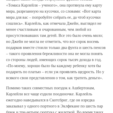
«Томаса Карлейля – ученого», она протянула ему карту
мира, разрезанную на кусочки, со словами: «Вот карта
мира для вас – попробуйте собрать ее, да чтоб кусочки
сошлись». Карлейль, как отмечала Джейн, выглядел не
менее счастливым и очарованным, чем любой из
присутствовавших там детей. Все это было очень мило;
но Джейн не могла не отметить, что все сорок восемь
подарков вместе стоили только два фунта и шесть пенсов
– такого проявления бережливости она не могла понять
со стороны людей, имеющих сорок тысяч дохода в год.
«По-моему, хорошо было бы каждому ребенку хотя бы
подарить по платью – если уж проявлять щедрость. Но у
всякого свои представления о том, как тратить деньги».
Помимо таких совместных поездок к Ашбертонам,
Карлейли все чаще ездили поодиночке. Карлейль
ежегодно наведывался в Скотсбриг, где он изредка
заказывал у одного портного в Эклфекане по шесть пар
брюк и три-четыре сюртука с жилеткой. Во время таких