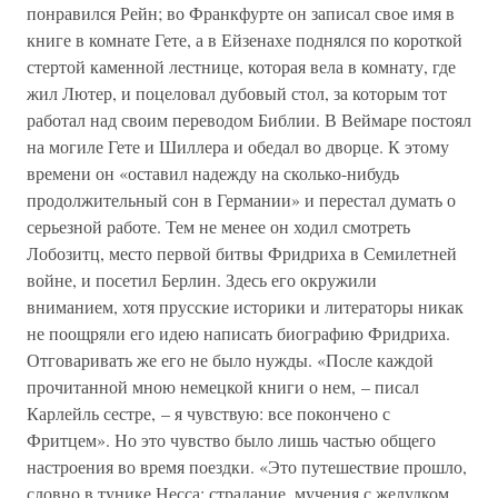
понравился Рейн; во Франкфурте он записал свое имя в
книге в комнате Гете, а в Ейзенахе поднялся по короткой
стертой каменной лестнице, которая вела в комнату, где
жил Лютер, и поцеловал дубовый стол, за которым тот
работал над своим переводом Библии. В Веймаре постоял
на могиле Гете и Шиллера и обедал во дворце. К этому
времени он «оставил надежду на сколько-нибудь
продолжительный сон в Германии» и перестал думать о
серьезной работе. Тем не менее он ходил смотреть
Лобозитц, место первой битвы Фридриха в Семилетней
войне, и посетил Берлин. Здесь его окружили
вниманием, хотя прусские историки и литераторы никак
не поощряли его идею написать биографию Фридриха.
Отговаривать же его не было нужды. «После каждой
прочитанной мною немецкой книги о нем, – писал
Карлейль сестре, – я чувствую: все покончено с
Фритцем». Но это чувство было лишь частью общего
настроения во время поездки. «Это путешествие прошло,
словно в тунике Несса: страдание, мучения с желудком,