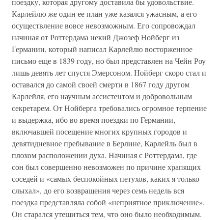
поездку, которая другому доставила бы удовольствие.
Карлейлю же один ее план уже казался ужасным, а его
осуществление вовсе невозможным. Его сопровождал
начиная от Роттердама некий Джозеф Нойберг из
Германии, который написал Карлейлю восторженное
письмо еще в 1839 году, но был представлен на Чейн Роу
лишь девять лет спустя Эмерсоном. Нойберг скоро стал и
оставался до самой своей смерти в 1867 году другом
Карлейля, его научным ассистентом и добровольным
секретарем. От Нойберга требовались огромное терпение
и выдержка, ибо во время поездки по Германии,
включавшей посещение многих крупных городов и
девятидневное пребывание в Берлине, Карлейль был в
плохом расположении духа. Начиная с Роттердама, где
сон был совершенно невозможен по причине храпящих
соседей и «самых беспокойных петухов, каких я только
слыхал», до его возвращения через семь недель вся
поездка представляла собой «неприятное приключение».
Он старался утешиться тем, что оно было необходимым.