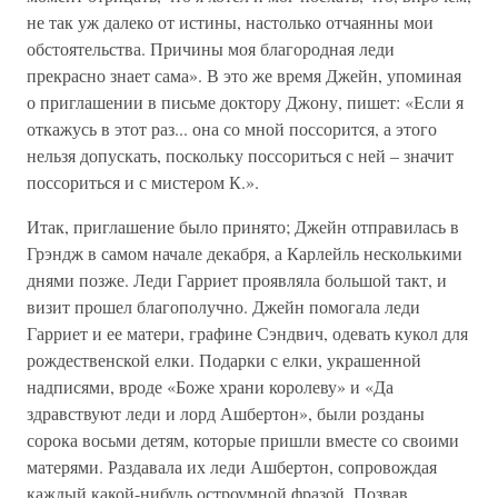
не так уж далеко от истины, настолько отчаянны мои
обстоятельства. Причины моя благородная леди
прекрасно знает сама». В это же время Джейн, упоминая
о приглашении в письме доктору Джону, пишет: «Если я
откажусь в этот раз... она со мной поссорится, а этого
нельзя допускать, поскольку поссориться с ней – значит
поссориться и с мистером К.».
Итак, приглашение было принято; Джейн отправилась в
Грэндж в самом начале декабря, а Карлейль несколькими
днями позже. Леди Гарриет проявляла большой такт, и
визит прошел благополучно. Джейн помогала леди
Гарриет и ее матери, графине Сэндвич, одевать кукол для
рождественской елки. Подарки с елки, украшенной
надписями, вроде «Боже храни королеву» и «Да
здравствуют леди и лорд Ашбертон», были розданы
сорока восьми детям, которые пришли вместе со своими
матерями. Раздавала их леди Ашбертон, сопровождая
каждый какой-нибудь остроумной фразой. Позвав