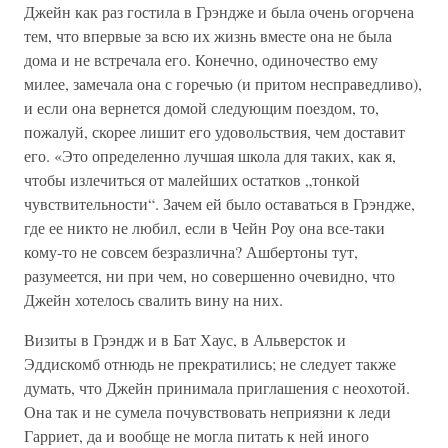
Джейн как раз гостила в Грэндже и была очень огорчена
тем, что впервые за всю их жизнь вместе она не была
дома и не встречала его. Конечно, одиночество ему
милее, замечала она с горечью (и притом несправедливо),
и если она вернется домой следующим поездом, то,
пожалуй, скорее лишит его удовольствия, чем доставит
его. «Это определенно лучшая школа для таких, как я,
чтобы излечиться от малейших остатков „тонкой
чувствительности“. Зачем ей было оставаться в Грэндже,
где ее никто не любил, если в Чейн Роу она все-таки
кому-то не совсем безразлична? Ашбертоны тут,
разумеется, ни при чем, но совершенно очевидно, что
Джейн хотелось свалить вину на них.
Визиты в Грэндж и в Бат Хаус, в Альверсток и
Эддискомб отнюдь не прекратились; не следует также
думать, что Джейн принимала приглашения с неохотой.
Она так и не сумела почувствовать неприязни к леди
Гарриет, да и вообще не могла питать к ней иного