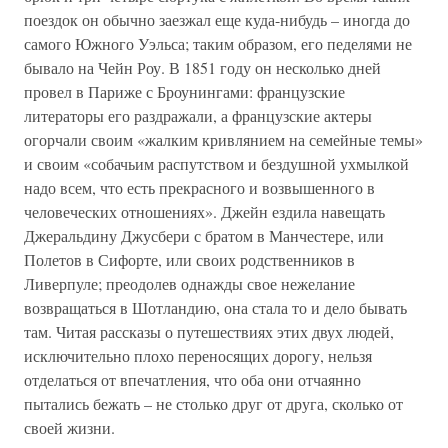
поездок он обычно заезжал еще куда-нибудь – иногда до
самого Южного Уэльса; таким образом, его педелями не
бывало на Чейн Роу. В 1851 году он несколько дней
провел в Париже с Броунингами: французские
литераторы его раздражали, а французские актеры
огорчали своим «жалким кривлянием на семейные темы»
и своим «собачьим распутством и бездушной ухмылкой
надо всем, что есть прекрасного и возвышенного в
человеческих отношениях». Джейн ездила навещать
Джеральдину Джусбери с братом в Манчестере, или
Полетов в Сифорте, или своих родственников в
Ливерпуле; преодолев однажды свое нежелание
возвращаться в Шотландию, она стала то и дело бывать
там. Читая рассказы о путешествиях этих двух людей,
исключительно плохо переносящих дорогу, нельзя
отделаться от впечатления, что оба они отчаянно
пытались бежать – не столько друг от друга, сколько от
своей жизни.