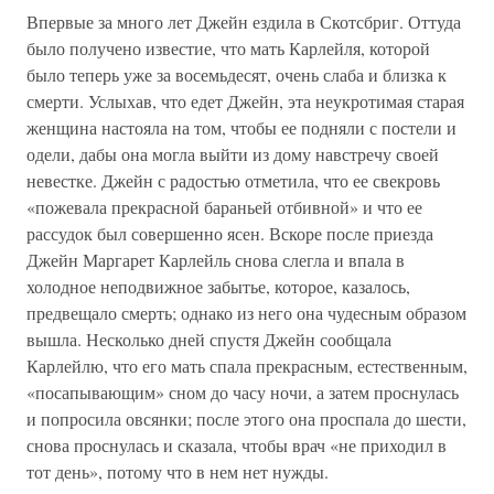
Впервые за много лет Джейн ездила в Скотсбриг. Оттуда
было получено известие, что мать Карлейля, которой
было теперь уже за восемьдесят, очень слаба и близка к
смерти. Услыхав, что едет Джейн, эта неукротимая старая
женщина настояла на том, чтобы ее подняли с постели и
одели, дабы она могла выйти из дому навстречу своей
невестке. Джейн с радостью отметила, что ее свекровь
«пожевала прекрасной бараньей отбивной» и что ее
рассудок был совершенно ясен. Вскоре после приезда
Джейн Маргарет Карлейль снова слегла и впала в
холодное неподвижное забытье, которое, казалось,
предвещало смерть; однако из него она чудесным образом
вышла. Несколько дней спустя Джейн сообщала
Карлейлю, что его мать спала прекрасным, естественным,
«посапывающим» сном до часу ночи, а затем проснулась
и попросила овсянки; после этого она проспала до шести,
снова проснулась и сказала, чтобы врач «не приходил в
тот день», потому что в нем нет нужды.