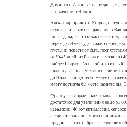
Доминго и Антильские острова; с дру
к завоеванию Индии.
Александр проник в Индию, переправи
осуществил свое возвращение в Вавил
пострадала, то это объясняется тем, ч
перехода. Имея суда, можно переправит
пустыни перестают быть препятствиям
за 30-45 дней; из Басры она может за 
найдет Шираз – большой и красивый г
область, где она сможет в изобилии з
до Инда. Эти пустыни менее иссушены,
марту достигла бы места назначения. Т
Французская армия насчитывала только
достаточно для увеличения ее до 60 00
кавалерии, 40 рот артиллерии, саперов
следовательно, она могла принять в св
предполагалось набрать следующим об