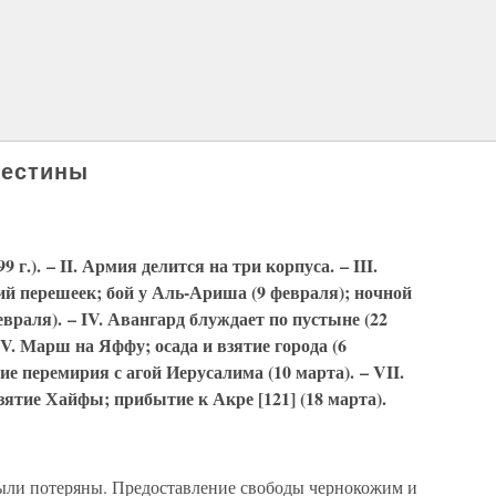
лестины
 г.). – II. Армия делится на три корпуса. – III.
ий перешеек; бой у Аль-Ариша (9 февраля); ночной
евраля). – IV. Авангард блуждает по пустыне (22
 V. Марш на Яффу; осада и взятие города (6
ие перемирия с агой Иерусалима (10 марта). – VII.
Взятие Хайфы; прибытие к Акре [121] (18 марта).
ыли потеряны. Предоставление свободы чернокожим и