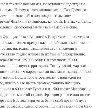
го в течение восьми лет, не оставляли надежды на
системы. К тому же возникновение на Сан-Доминго
жими и находящейся под покровительством
орение Ямайки и английских колоний. В этих условиях
олонии, способной заменить ей американские.
ю Франция вела с Англией в Индостане, она потеряла
тавалась только прекрасная, но небольшая колония – о.
апротив, настолько расширили свои владения и
то стало трудно атаковать их там непосредственно.
ержали там 125 000 солдат, в том числе 30 000
крывали большую территорию. Типпу-сагиб, маратхи,
чинившиеся им народы могли выставить массу воинов,
 армии. Но для того чтобы вести, с надеждой на
атре, нужно было иметь промежуточную позицию,
ийся в 600 лье от Тулона и в 1500 лье от Малабара, и
вердившись в этой стране, Франция раньше или позже
рговля Востока вернулась бы на свой древний путь
ким образом, с одной стороны, Египет заменил бы Сан-