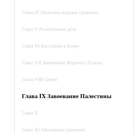
Глава IV Нильское морское сражение
Глава V Религиозные дела
Глава VI Восстание в Каире
Глава VII Завоевание Верхнего Египта
Глава VIII Сирия
Глава IX Завоевание Палестины
Глава X
Глава XI Абукирское сражение