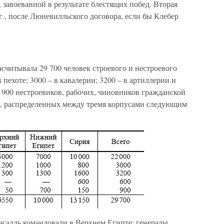
 завоеванной в результате блестящих побед. Вторая
г., после Люневилльского договора, если бы Клебер
асчитывала 29 700 человек строевого и нестроевого
в пехоте; 3000 – в кавалерии; 3200 – в артиллерии и
; 900 нестроевиков, рабочих, чиновников гражданской
к, распределенных между тремя корпусами следующим
Ласалль командовали в Верхнем Египте; генералы