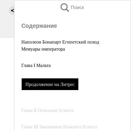
Поиск
Содержание
Наполеон Бонапарт Египетский поход
Мемуары императора
Глава I Мальта
Продолжение на Литрес
Глава II Описание Египта
Глава III Завоевание Нижнего Египта