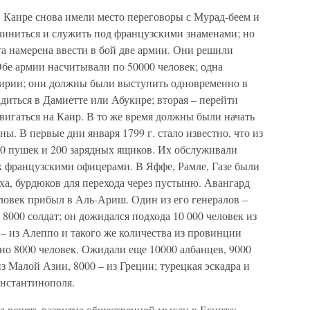
 Каире снова имели место переговоры с Мурад-беем и
иниться и служить под французскими знаменами; но
та намерена ввести в бой две армии. Они решили
Обе армии насчитывали по 50000 человек; одна
 Сирии; они должны были выступить одновременно в
диться в Дамиетте или Абукире; вторая – перейти
вигаться на Каир. В то же время должны были начать
ы. В первые дни января 1799 г. стало известно, что из
0 пушек и 200 зарядных ящиков. Их обслуживали
 французскими офицерами. В Яффе, Рамле, Газе были
ха, бурдюков для перехода через пустыню. Авангард
ловек прибыл в Аль-Ариш. Один из его генералов –
 8000 солдат; он дожидался подхода 10 000 человек из
 – из Алеппо и такого же количества из провинции
но 8000 человек. Ожидали еще 10000 албанцев, 9000
з Малой Азии, 8000 – из Греции; турецкая эскадра и
онстантинополя.
л вспять развитие общественной мысли в Египте;