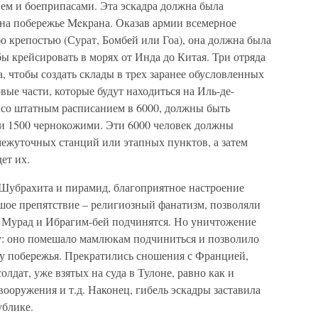
вием и боеприпасами. Эта эскадра должна была
 на побережье Meкрана. Оказав армии всемерное
бо крепостью (Сурат, Бомбей или Гоа), она должна была
бы крейсировать в морях от Инда до Китая. Три отряда
 чтобы создать склады в трех заранее обусловленных
вые части, которые будут находиться на Иль-де-
, со штатным расписанием в 6000, должны быть
и 1500 чернокожими. Эти 6000 человек должны
ежуточных станций или этапных пунктов, а затем
ет их.
Шубрахита и пирамид, благоприятное настроение
шое препятствие – религиозный фанатизм, позволяли
о Мурад и Ибрагим-бей подчинятся. Но уничтожение
ту: оно помешало мамлюкам подчиниться и позволило
у побережья. Прекратились сношения с Францией,
олдат, уже взятых на суда в Тулоне, равно как и
ооружения и т.д. Наконец, гибель эскадры заставила
ублике.