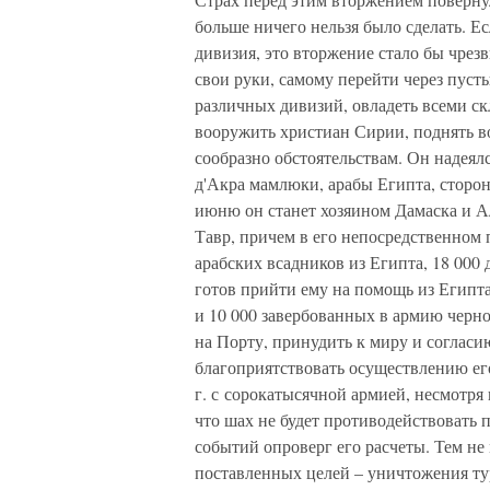
больше ничего нельзя было сделать. Е
дивизия, это вторжение стало бы чре
свои руки, самому перейти через пус
различных дивизий, овладеть всеми ск
вооружить христиан Сирии, поднять во
сообразно обстоятельствам. Он надеял
д'Акра мамлюки, арабы Египта, сторон
июню он станет хозяином Дамаска и Ал
Тавр, причем в его непосредственном
арабских всадников из Египта, 18 000 
готов прийти ему на помощь из Египта 
и 10 000 завербованных в армию черн
на Порту, принудить к миру и согласи
благоприятствовать осуществлению его
г. с сорокатысячной армией, несмотря 
что шах не будет противодействовать 
событий опроверг его расчеты. Тем не
поставленных целей – уничтожения ту