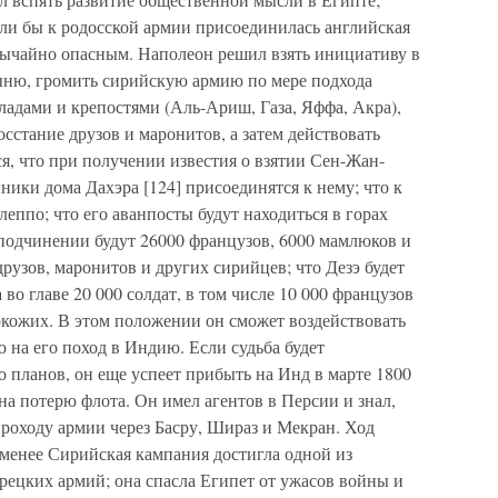
сли бы к родосской армии присоединилась английская
звычайно опасным. Наполеон решил взять инициативу в
тыню, громить сирийскую армию по мере подхода
ладами и крепостями (Аль-Ариш, Газа, Яффа, Акра),
сстание друзов и маронитов, а затем действовать
ся, что при получении известия о взятии Сен-Жан-
ники дома Дахэра [124] присоединятся к нему; что к
еппо; что его аванпосты будут находиться в горах
 подчинении будут 26000 французов, 6000 мамлюков и
друзов, маронитов и других сирийцев; что Дезэ будет
во главе 20 000 солдат, в том числе 10 000 французов
окожих. В этом положении он сможет воздействовать
ю на его поход в Индию. Если судьба будет
 планов, он еще успеет прибыть на Инд в марте 1800
на потерю флота. Он имел агентов в Персии и знал,
проходу армии через Басру, Шираз и Мекран. Ход
 менее Сирийская кампания достигла одной из
рецких армий; она спасла Египет от ужасов войны и