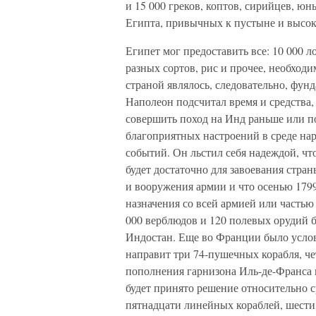
и 15 000 греков, коптов, сирийцев, ю
Египта, привычных к пустыне и высок
Египет мог предоставить все: 10 000 л
разных сортов, рис и прочее, необход
страной являлось, следовательно, фун
Наполеон подсчитал время и средства,
совершить поход на Инд раньше или по
благоприятных настроений в среде нар
событий. Он льстил себя надеждой, что 
будет достаточно для завоевания стра
и вооружения армии и что осенью 1799 
назначения со всей армией или частью е
000 верблюдов и 120 полевых орудий б
Индостан. Еще во Франции было условл
направит три 74-пушечных корабля, че
пополнения гарнизона Иль-де-Франса и
будет принято решение относительно с
пятнадцати линейных кораблей, шести