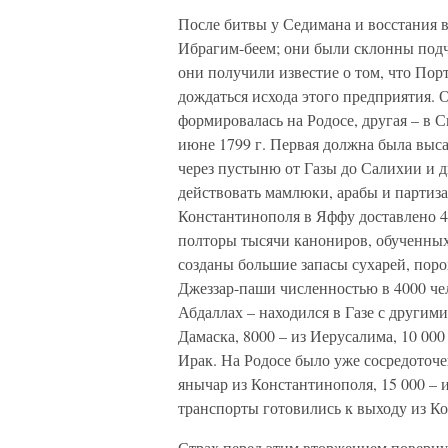
После битвы у Седимана и восстания в
Ибрагим-беем; они были склонны подч
они получили известие о том, что Пор
дождаться исхода этого предприятия. 
формировалась на Родосе, другая – в
июне 1799 г. Первая должна была выса
через пустыню от Газы до Салихии и д
действовать мамлюки, арабы и партизан
Константинополя в Яффу доставлено 4
полторы тысячи канониров, обученных
созданы большие запасы сухарей, поро
Джеззар-паши численностью в 4000 че
Абдаллах – находился в Газе с другими
Дамаска, 8000 – из Иерусалима, 10 000
Ирак. На Родосе было уже сосредоточе
янычар из Константинополя, 15 000 – и
транспорты готовились к выходу из К
Страх перед этим вторжением поверну