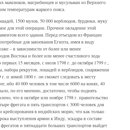
ных мамлюков, магрибинцев и мусульман из Верхнего
им температурам жаркого пояса.
ошадей, 1500 мулов, 50 000 верблюдов, бурдюки, муку
имое для этой операции. Прочное овладение этой
даментом всего здания. Перед отъездом из Франции
 потребные для завоевания Египта, имея в виду
зже – в зависимости от более или менее
одов Востока и более или менее счастливого хода
первых 15 месяцев, с июля 1798 г. до октября 1799 г.,
ны, набора рекрутов, лошадей и верблюдов, снаряжения
г. и зимой 1800 г. он сможет следовать к месту
е, ибо 40 000 человек в том числе 6000 на конях, 40
ыло, по его мнению, достаточно, чтобы поднять
ено, что в октябре или ноябре 1798 г. правительство
тыре фрегата и пять транспортов с 3000 человек для
 крейсирования в индийских морях; что как только
рока выступления армии к Инду, эскадра в составе
 фрегатов и пятнадцати больших транспортов выйдет