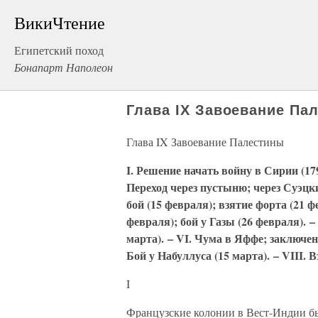
ВикиЧтение
Египетский поход
Бонапарт Наполеон
Глава IX Завоевание Па
Глава IX Завоевание Палестины
I. Решение начать войну в Сирии (1799
Переход через пустыню; через Суэцк
бой (15 февраля); взятие форта (21 ф
февраля); бой у Газы (26 февраля). –
марта). – VI. Чума в Яффе; заключен
Бой у Набуллуса (15 марта). – VIII. 
I
Французские колонии в Вест-Индии б