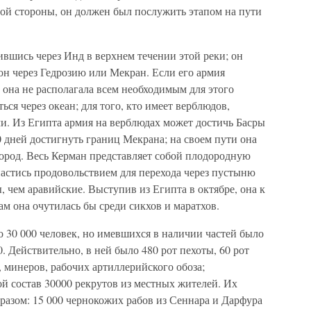
гой стороны, он должен был послужить этапом на пути
вшись через Инд в верхнем течении этой реки; он
он через Гедрозию или Мекран. Если его армия
то она не располагала всем необходимым для этого
ься через океан; для того, кто имеет верблюдов,
и. Из Египта армия на верблюдах может достичь Басры
40 дней достигнуть границ Мекрана; на своем пути она
ород. Весь Керман представляет собой плодородную
апастись продовольствием для перехода через пустыню
 чем аравийские. Выступив из Египта в октябре, она к
ам она очутилась бы среди сикхов и маратхов.
 30 000 человек, но имевшихся в наличии частей было
0. Действительно, в ней было 480 рот пехоты, 60 рот
, минеров, рабочих артиллерийского обоза;
ой состав 30000 рекрутов из местных жителей. Их
разом: 15 000 чернокожих рабов из Сеннара и Дарфура