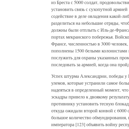
из Бреста с 5000 солдат, продовольст
установить связь с сухопутной армией
содействие в деле овладения какой-ли
разделиться на небольшие отряды, что
должны были отплыть с Иль-де-Франса,
портах мекранского побережья. Войско
Франсе, численностью в 3000 человек
пополнены 1500 белыми колонистами 
послужить для охраны указанных пром
последовать за армией, когда она пройд
Успех штурма Александрии, победы у 
улемов, которые устранили самое боль
надеяться в определенный момент, чт
эскадры привело к двоякому результа
противнику установить тесную блокад
откуда ожидали второй конвой с 6000 с
большое количество обмундирования, в
императора [123] объявить войну респ