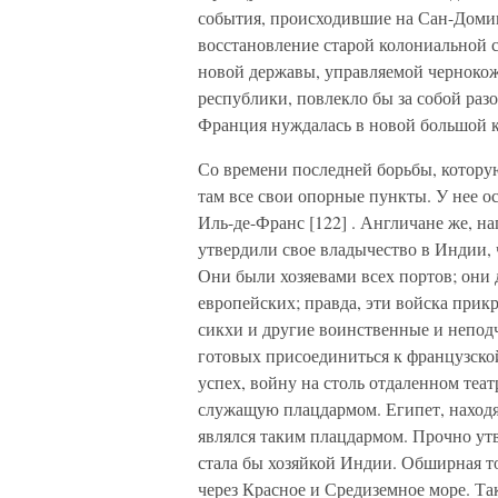
события, происходившие на Сан-Домин
восстановление старой колониальной 
новой державы, управляемой черноко
республики, повлекло бы за собой раз
Франция нуждалась в новой большой к
Со времени последней борьбы, котору
там все свои опорные пункты. У нее ос
Иль-де-Франс [122] . Англичане же, н
утвердили свое владычество в Индии, ч
Они были хозяевами всех портов; они д
европейских; правда, эти войска при
сикхи и другие воинственные и непод
готовых присоединиться к французской
успех, войну на столь отдаленном те
служащую плацдармом. Египет, находящ
являлся таким плацдармом. Прочно ут
стала бы хозяйкой Индии. Обширная то
через Красное и Средиземное море. Та