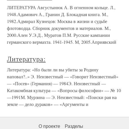
ЛИТЕРАТУРА Августынюк А. В огненном кольце. Л.,
1948.Адамович А., Гранин Д. Блокадная книга. М.,
1982.Адмирал Кузнецов: Москва в жизни и судьбе
флотоводца. Сборник документов и материалов. М.,
2000.Ален У.Э.Д., Муратов П.М. Русские кампании
германского вермахта. 1941-1945. М, 2005.Априявский
Литература:
Литература: «Но были ли вы убиты за Родину
наповал?..» Э. Неизвестный — «Говорит Неизвестный»
— «Посев» (Германия) — 1984Э. Неизвестный —
Катакомбная культура — «Вопросы философии» — № 10
—1991М. Мурзина — Э. Неизвестный: «Поиски рая на
земле — дело дураков» — «Аргументы и
О проекте
Разделы