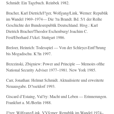
Schmidt: Ein Tagebuch. Reinbek 1982.
Bracher, Karl Dietrich/J?ger, Wolfgang/Link, Werner: Republik
im Wandel 1969–1974— Die ?ra Brandt. Bd. 5/1 der Reihe
Geschichte der Bundesrepublik Deutschland. Hrsg.: Karl
Dietrich Bracher/Theodor Eschenburg/ Joachim C.
Fest/Eberhard J?ckel. Stuttgart 1986.
Breloer, Heinrich: Todesspiel — Von der Schleycr-Entf?hrung
bis Mogadischu. K?ln 1997.
Brzezinski, Zbigniew: Power and Principle — Memoirs ofthe
National Security Adviser 1977–1981. New York 1985.
Carr, Jonathan: Helmut Schmidt. Aktualisierte und erweiterte
Neuausgabe. D?sseldorf 1993.
Giscard d’Estaing, Val?ry: Macht und Leben — Erinnerungen.
Frankfurt a. M./Berlin 1988.
J?ger, Wjlfgang/Link, VVfcmer: Republik im Wandel 1974–