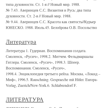
типа духовности. Ст. 1-я // Новый мир. 1988.
№ 7.43. Аверинцев С.С. Византия и Русь: два типа
духовности. Ст. 2-я // Новый мир. 1988.
№ 9.44. Аверинцев С.С. Красота как святость//Курьер
ЮНЕСКО. 1988. Июль.45. Белоброва О.В. Посольство
Литература
Литература 1. Гудериан. Воспоминания солдата.
Смоленск, «Русич», 1998.2. Митчем. Фельдмаршалы
Гитлера. Смоленск, «Русич», 1998.3. Шпеер.
Воспоминания. Смоленск, «Русич»,
1998.4. Энциклопедия третьего рейха. Москва, «Локид –
Миф», 1996.5. Rauschning. Gespraeche mit Hitler. Europa-
Verlag, Zuerich/New-York.6. Schlabrendorf F.
ЛИТЕРАТУРА