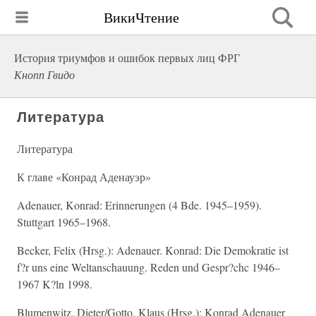
ВикиЧтение
История триумфов и ошибок первых лиц ФРГ
Кнопп Гвидо
Литература
Литература
К главе «Конрад Аденауэр»
Adenauer, Konrad: Erinnerungen (4 Bde. 1945–1959).
Stuttgart 1965–1968.
Becker, Felix (Hrsg.): Adenauer. Konrad: Die Demokratie ist
f?r uns eine Weltanschauung. Reden und Gespr?chc 1946–
1967 K?ln 1998.
Blumenwitz, Dieter/Gotto, Klaus (Hrsg.): Konrad Adenauer