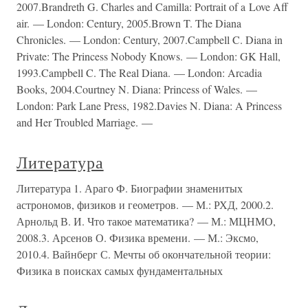
2007.Brandreth G. Charles and Camilla: Portrait of a Love Aff
air. — London: Century, 2005.Brown T. The Diana
Chronicles. — London: Century, 2007.Campbell C. Diana in
Private: The Princess Nobody Knows. — London: GK Hall,
1993.Campbell C. The Real Diana. — London: Arcadia
Books, 2004.Courtney N. Diana: Princess of Wales. —
London: Park Lane Press, 1982.Davies N. Diana: A Princess
and Her Troubled Marriage. —
Литература
Литература 1. Араго Ф. Биографии знаменитых
астрономов, физиков и геометров. — М.: РХД, 2000.2.
Арнольд В. И. Что такое математика? — М.: МЦНМО,
2008.3. Арсенов О. Физика времени. — М.: Эксмо,
2010.4. Вайнберг С. Мечты об окончательной теории:
Физика в поисках самых фундаментальных