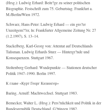
(Hrsg.): Ludwig Erhard: Beitr?ge zu seiner politischen
Biographie. Festschrift zum 75. Geburtstag. Frankfurt a.
M./Berlin/Wien 1972.
Schwarz, Hans-Peter: Ludwig Erhard — ein gro?er
Unzeitgem??er, ln: Frankfurter Allgemeine Zeitung Nr. 27
(1.2.1997), S. 13–14.
Stackelberg, Karl-Georg von: Attentat auf Deutschlands
Talisman. Ludwig Erhards Sturz — Hintergr?nde und
Konsequenzen. Stuttgart 1967.
Stoltenberg Gerhard: Wsndepunkte — Stationen deutscher
Politik 1947–1990. Berlin 1997.
К главе «Курт Георг Кизингер»
Baring, Arnulf: Machtwechsel. Stuttgart 1983.
Bemecker, Walter L. (Hrsg.): Pers?nlichkeit und Politik in der
Bundesrepublik Deutschland. G?ttingen 1982.