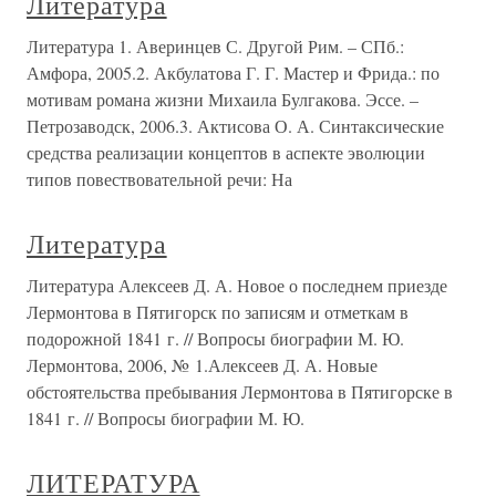
Литература
Литература 1. Аверинцев С. Другой Рим. – СПб.:
Амфора, 2005.2. Акбулатова Г. Г. Мастер и Фрида.: по
мотивам романа жизни Михаила Булгакова. Эссе. –
Петрозаводск, 2006.3. Актисова О. А. Синтаксические
средства реализации концептов в аспекте эволюции
типов повествовательной речи: На
Литература
Литература Алексеев Д. А. Новое о последнем приезде
Лермонтова в Пятигорск по записям и отметкам в
подорожной 1841 г. // Вопросы биографии М. Ю.
Лермонтова, 2006, № 1.Алексеев Д. А. Новые
обстоятельства пребывания Лермонтова в Пятигорске в
1841 г. // Вопросы биографии М. Ю.
ЛИТЕРАТУРА