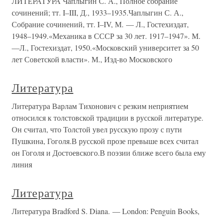
ЛИТЕРАТУРА Чаплыгин С. А., Полное собрание
сочинений; тт. I–III, Д., 1933–1935.Чаплыгин С. А.,
Собрание сочинений, тт. I–IV, М. — Л., Гостехиздат,
1948–1949.«Механика в СССР за 30 лет. 1917–1947». М.
—Л., Гостехиздат, 1950.«Московский университет за 50
лет Советской власти». М., Изд-во Московского
Литература
Литература Варлам Тихонович с резким неприятием
относился к толстовской традиции в русской литературе.
Он считал, что Толстой увел русскую прозу с пути
Пушкина, Гоголя.В русской прозе превыше всех считал
он Гоголя и Достоевского.В поэзии ближе всего была ему
линия
Литература
Литература Bradford S. Diana. — London: Penguin Books,