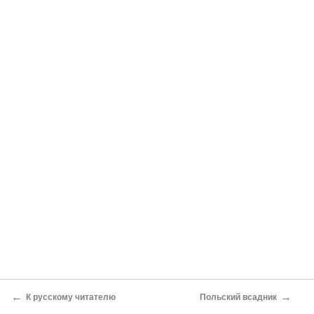
←
→
К русскому читателю
Польский всадник