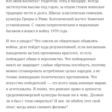
Кто меня воспитал? Родители: отец в мундире, всегда
застегнутом высоко под горло; за отцом стояли воинские
традиции чести и долга. Школа: классическая гимназия,
культура Греции и Рима. Католический костел: божеские
установления. С таким патриотическим и моральным
багажом я вошел в войну 1939 года.
И что я увидел? Что совсем не обязательно объявлять
войны: дело пойдет куда результативней, если внезапным
нападением застать противника врасплох, то есть
побеждают обман и вероломство. Что побежденных
никто не защищает: слабые обречены погибнуть, поэтому
можно спланировать истребление целых народов, а не
только ликвидацию политических противников. Что
искусство победителей — это всего лишь военные марши
и агитплакаты. Я понял, что римское право и ценности
средиземноморской культуры больше ни к чему. Должен
ли я был с этим смириться? И мог ли обойти этот свой
опыт, когда начал снимать фильмы?