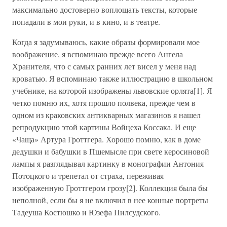
максимально достоверно воплощать тексты, которые
попадали в мои руки, и в кино, и в театре.
Когда я задумываюсь, какие образы формировали мое
воображение, я вспоминаю прежде всего Ангела
Хранителя, что с самых ранних лет висел у меня над
кроватью. Я вспоминаю также иллюстрацию в школьном
учебнике, на которой изображены львовские орлята[1]. Я
четко помню их, хотя прошло полвека, прежде чем в
одном из краковских антикварных магазинов я нашел
репродукцию этой картины Войцеха Коссака. И еще
«Чаща» Артура Гроттгера. Хорошо помню, как в доме
дедушки и бабушки в Пшемысле при свете керосиновой
лампы я разглядывал картинку в монографии Антония
Потоцкого и трепетал от страха, переживая
изображенную Гроттгером грозу[2]. Коллекция была бы
неполной, если бы я не включил в нее конные портреты
Тадеуша Костюшко и Юзефа Пилсудского.