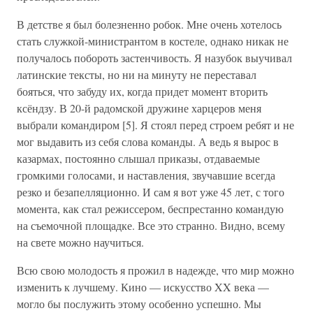
В детстве я был болезненно робок. Мне очень хотелось
стать служкой-министрантом в костеле, однако никак не
получалось побороть застенчивость. Я назубок выучивал
латинские тексты, но ни на минуту не переставал
бояться, что забуду их, когда придет момент вторить
ксёндзу. В 20-й радомской дружине харцеров меня
выбрали командиром [5]. Я стоял перед строем ребят и не
мог выдавить из себя слова команды. А ведь я вырос в
казармах, постоянно слышал приказы, отдаваемые
громкими голосами, и наставления, звучавшие всегда
резко и безапелляционно. И сам я вот уже 45 лет, с того
момента, как стал режиссером, беспрестанно командую
на съемочной площадке. Все это странно. Видно, всему
на свете можно научиться.
Всю свою молодость я прожил в надежде, что мир можно
изменить к лучшему. Кино — искусство XX века —
могло бы послужить этому особенно успешно. Мы