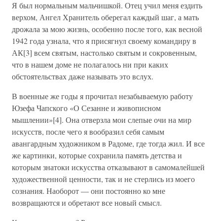
Я был нормальным мальчишкой. Отец учил меня ездить
верхом, Ангел Хранитель оберегал каждый шаг, а мать
дрожала за мою жизнь, особенно после того, как весной
1942 года узнала, что я присягнул своему командиру в
АК[3] всем святым, настолько святым и сокровенным,
что в нашем доме не полагалось ни при каких
обстоятельствах даже называть это вслух.
В военные же годы я прочитал незабываемую работу
Юзефа Чапского «О Сезанне и живописном
мышлении»[4]. Она отверзла мои слепые очи на мир
искусств, после чего я вообразил себя самым
авангардным художником в Радоме, где тогда жил. И все
же картинки, которые сохранила память детства и
которым знатоки искусства отказывают в самомалейшей
художественной ценности, так и не стерлись из моего
сознания. Наоборот — они постоянно ко мне
возвращаются и обретают все новый смысл.