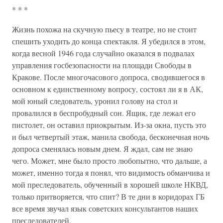
* * *
Жизнь похожа на скучную пьесу в театре, но не стоит
спешить уходить до конца спектакля. Я убедился в этом,
когда весной 1946 года случайно оказался в подвалах
управления госбезопасности на площади Свободы в
Кракове. После многочасового допроса, сводившегося в
основном к единственному вопросу, состоял ли я в АК,
мой юный следователь, уронил голову на стол и
провалился в беспробудный сон. Ящик, где лежал его
пистолет, он оставил приокрытым. Из-за окна, пусть это
и был четвертый этаж, манила свобода, бесконечная ночь
допроса сменялась новым днем. Я ждал, сам не знаю
чего. Может, мне было просто любопытно, что дальше, а
может, именно тогда я понял, что видимость обманчива и
мой преследователь, обученный в хорошей школе НКВД,
только притворяется, что спит? В те дни в коридорах ГБ
все время звучал язык советских консультантов наших
преследователей.