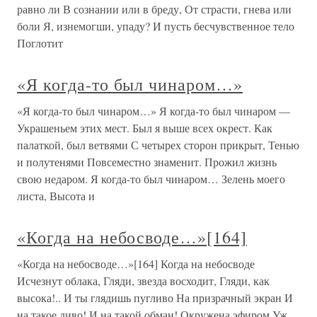
равно ли В сознании или в бреду, От страсти, гнева или
боли Я, изнемогши, упаду? И пусть бесчувственное тело
Поглотит
«Я когда-то был чинаром…»
«Я когда-то был чинаром…» Я когда-то был чинаром —
Украшеньем этих мест. Был я выше всех окрест. Как
палаткой, был ветвями С четырех сторон прикрыт, Тенью
и полутенями Повсеместно знаменит. Прожил жизнь
свою недаром. Я когда-то был чинаром… Зелень моего
листа, Высота и
«Когда на небосводе…»[164]
«Когда на небосводе…»[164] Когда на небосводе
Исчезнут облака, Гляди, звезда восходит, Гляди, как
высока!.. И ты глядишь пугливо На призрачный экран И
на такое диво! И на такой обман! Окружена эфиром Уж