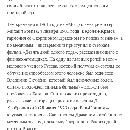
своих близких и коллег, не жалея отпущенного им
природой яда.
Тем временем в 1961 году на «Мосфильме» режиссер
24 января 1901 года
Водолей-Крыса
Михаил Ромм (
,
–
гармония со Скорпионом-Драконом по годовым знакам, а
по месячным – дисгармония) приступил к съемкам
фильма «Девять дней одного года», рассказывающего о
физиках-атомщиках. На одну из главных ролей в нем –
молодого ученого Гусева, который получил смертельное
облучение (прообразом этого человека был режиссер
Владимир Скуйбин, который был неизлечимо болен,
однако продолжал снимать фильмы) – должен был
пробоваться Баталов. О том, как это происходило,
рассказывает автор сценария этой картины Д.
28 июня 1923 года
Рак-Свинья
Храбровицкий (
,
–
круглая гармония со Скорпионом-Драконом, особенно по
месячным знакам, поскольку Скорпион и Рак из одной
стихии Воды):