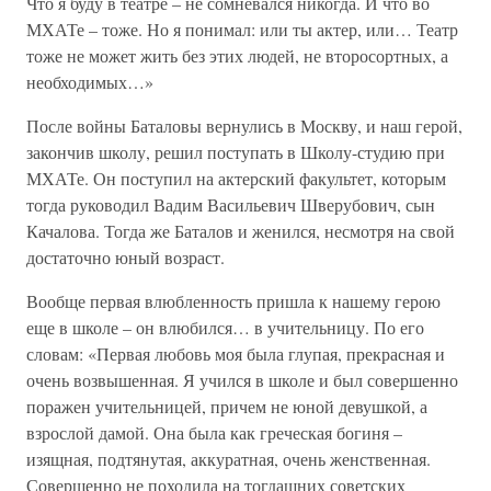
Что я буду в театре – не сомневался никогда. И что во
МХАТе – тоже. Но я понимал: или ты актер, или… Театр
тоже не может жить без этих людей, не второсортных, а
необходимых…»
После войны Баталовы вернулись в Москву, и наш герой,
закончив школу, решил поступать в Школу-студию при
МХАТе. Он поступил на актерский факультет, которым
тогда руководил Вадим Васильевич Шверубович, сын
Качалова. Тогда же Баталов и женился, несмотря на свой
достаточно юный возраст.
Вообще первая влюбленность пришла к нашему герою
еще в школе – он влюбился… в учительницу. По его
словам: «Первая любовь моя была глупая, прекрасная и
очень возвышенная. Я учился в школе и был совершенно
поражен учительницей, причем не юной девушкой, а
взрослой дамой. Она была как греческая богиня –
изящная, подтянутая, аккуратная, очень женственная.
Совершенно не походила на тогдашних советских