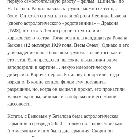
первую самостоятельную работу – фильм «Шинель» по
Н. Гоголю. Работа давалась трудно, можно сказать, с
боем. Он хотел снимать в главной роли Леонида Быкова
(своего астрологического «родственника» – Дракона
1928
(
), но того в Ленинград не отпустили из
харьковского театра. Тогда возникла кандидатура Ролана
12 октября 1929 года
Весы-Змея
Быкова (
,
). Однако и его
утверждение шло с большим трудом. После того как и
этот этап был преодолен, высокие начальники вдруг
заподозрили в картине… некую идеологическую
диверсию. Короче, нервов Баталову попортили тогда
изрядно. В конце концов фильм ему поставить
разрешили, но, когда он вышел в прокат, его прокатили
малым экраном, видимо, из соображений его малой
кассовости.
Кстати, с Быковым у Баталова была астрологическая
гармония из разряда 50/50 – только по годовым знакам
(по месячным у них была дисгармония: Скорпион