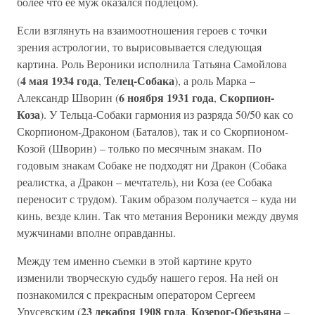
более что ее муж оказался подлецом).
Если взглянуть на взаимоотношения героев с точки
зрения астрологии, то вырисовывается следующая
картина. Роль Вероники исполнила Татьяна Самойлова
4 мая 1934 года
Телец-Собака
(
,
), а роль Марка –
6 ноября 1931 года
Скорпион-
Александр Шворин (
,
Коза
). У Тельца-Собаки гармония из разряда 50/50 как со
Скорпионом-Драконом (Баталов), так и со Скорпионом-
Козой (Шворин) – только по месячным знакам. По
годовым знакам Собаке не подходят ни Дракон (Собака
реалистка, а Дракон – мечтатель), ни Коза (ее Собака
переносит с трудом). Таким образом получается – куда ни
кинь, везде клин. Так что метания Вероники между двумя
мужчинами вполне оправданны.
Между тем именно съемки в этой картине круто
изменили творческую судьбу нашего героя. На ней он
познакомился с прекрасным оператором Сергеем
23 декабря 1908 года
Козерог-Обезьяна
Урусевским (
,
–