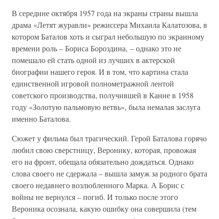
В середине октября 1957 года на экраны страны вышла
драма «Летят журавли» режиссера Михаила Калатозова, в
котором Баталов хоть и сыграл небольшую по экранному
времени роль – Бориса Бороздина, – однако это не
помешало ей стать одной из лучших в актерской
биографии нашего героя. И в том, что картина стала
единственной игровой полнометражной лентой
советского производства, получившей в Канне в 1958
году «Золотую пальмовую ветвь», была немалая заслуга
именно Баталова.
Сюжет у фильма был трагический. Герой Баталова горячо
любил свою сверстницу, Веронику, которая, провожая
его на фронт, обещала обязательно дождаться. Однако
слова своего не сдержала – вышла замуж за родного брата
своего недавнего возлюбленного Марка. А Борис с
войны не вернулся – погиб. И только после этого
Вероника осознала, какую ошибку она совершила (тем