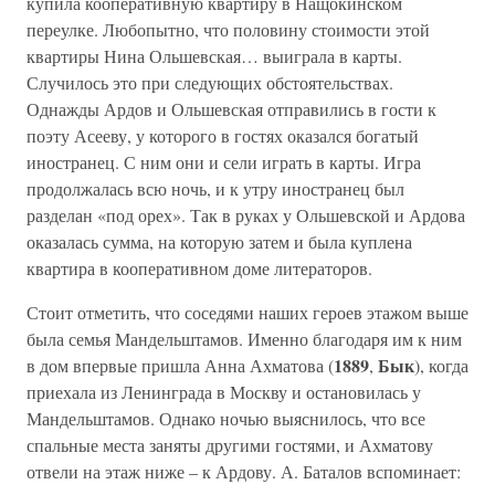
купила кооперативную квартиру в Нащокинском
переулке. Любопытно, что половину стоимости этой
квартиры Нина Ольшевская… выиграла в карты.
Случилось это при следующих обстоятельствах.
Однажды Ардов и Ольшевская отправились в гости к
поэту Асееву, у которого в гостях оказался богатый
иностранец. С ним они и сели играть в карты. Игра
продолжалась всю ночь, и к утру иностранец был
разделан «под орех». Так в руках у Ольшевской и Ардова
оказалась сумма, на которую затем и была куплена
квартира в кооперативном доме литераторов.
Стоит отметить, что соседями наших героев этажом выше
была семья Мандельштамов. Именно благодаря им к ним
1889
Бык
в дом впервые пришла Анна Ахматова (
,
), когда
приехала из Ленинграда в Москву и остановилась у
Мандельштамов. Однако ночью выяснилось, что все
спальные места заняты другими гостями, и Ахматову
отвели на этаж ниже – к Ардову. А. Баталов вспоминает: