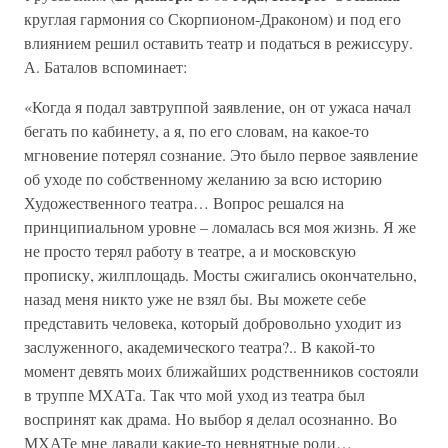
круглая гармония со Скорпионом-Драконом) и под его
влиянием решил оставить театр и податься в режиссуру.
А. Баталов вспоминает:
«Когда я подал завтруппой заявление, он от ужаса начал
бегать по кабинету, а я, по его словам, на какое-то
мгновение потерял сознание. Это было первое заявление
об уходе по собственному желанию за всю историю
Художественного театра… Вопрос решался на
принципиальном уровне – ломалась вся моя жизнь. Я же
не просто терял работу в театре, а и московскую
прописку, жилплощадь. Мосты сжигались окончательно,
назад меня никто уже не взял бы. Вы можете себе
представить человека, который добровольно уходит из
заслуженного, академического театра?.. В какой-то
момент девять моих ближайших родственников состояли
в труппе МХАТа. Так что мой уход из театра был
воспринят как драма. Но выбор я делал осознанно. Во
МХАТе мне давали какие-то невнятные роли…