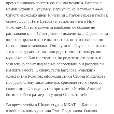
время пришлось расстаться: как мы помним, Баталов с
мамой уехали в Бугульму. Вернулись они только в 44-м.
Спустя несколько дней 16-летний Баталов зашел в гости к
своему другу Пете Петрову и встретил у него Иру
Рокотову. С этого момента влюбленные больше не
расставались, а в 17 лет решили пожениться. Однако из-за
юного возраста в загсе им отказали, но это совершенно
не остановило молодых. Они купили обручальное кольцо
– одно на двоих – и заявили родителям, что теперь они
муж и жена. Как ни странно, но родители отнеслись к
заявлению своих чад весьма благосклонно и разрешили
им жить вместе. К слову, тесть Баталова, художник
Константин Рокотов, оформляя стихи Сергея Михалкова
про дядю Степу-милиционера, срисовал этого героя со
своего зятя. Он еще шутил при этом: «У тебя, Алексей,
ботинки 45-го размера, и у дяди Степы тоже!»
Во время учебы в Школе-студии МХАТа в Баталова
влюбилась однокурсница Элла Позднякова. Однако