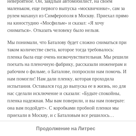
невероятное. Он, заядлый автомобилист, на своем
маленьком, еще первого выпуска «москвичонке», сам за
рулем маханул из Симферополя в Москву. Приехал прямо
на киностудию «Мосфильм» и сказал: «Я хочу
сниматься». Отказать человеку было нельзя.
Мы понимали, что Баталову будет сложно сниматься при
таком количестве света, которое тогда требовалось:
пленка была еще очень низкочувствительная. Мы решили
поехать на пленочную фабрику, рассказали инженерам и
рабочим о фильме, о Баталове, попросили нам помочь. И
нам помогли! Нам дали пленку, которая проходила
испытания. Оставался год до выпуска ее в жизнь, но для
нас сделали исключение и сказали: «Будьте спокойны,
пленка надежная. Мы вам поверили, и вы нам поверьте:
она вам подойдет». С коробками пробной пленки мы
приехали в Москву, и с Баталовым все решилось…
Итак, актеры были утверждены, и начались
Продолжение на Литрес
долгожданные съемки. Начали мы снимать в павильонах,