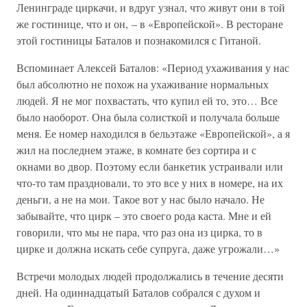
Ленинграде циркачи, и вдруг узнал, что живут они в той
же гостинице, что и он, – в «Европейской». В ресторане
этой гостиницы Баталов и познакомился с Гитаной.
Вспоминает Алексей Баталов: «Период ухаживания у нас
был абсолютно не похож на ухаживание нормальных
людей. Я не мог похвастать, что купил ей то, это… Все
было наоборот. Она была солисткой и получала больше
меня. Ее номер находился в бельэтаже «Европейской», а я
жил на последнем этаже, в комнате без сортира и с
окнами во двор. Поэтому если банкетик устраивали или
что-то там праздновали, то это все у них в номере, на их
деньги, а не на мои. Такое вот у нас было начало. Не
забывайте, что цирк – это своего рода каста. Мне и ей
говорили, что мы не пара, что раз она из цирка, то в
цирке и должна искать себе супруга, даже угрожали…»
Встречи молодых людей продолжались в течение десяти
дней. На одиннадцатый Баталов собрался с духом и