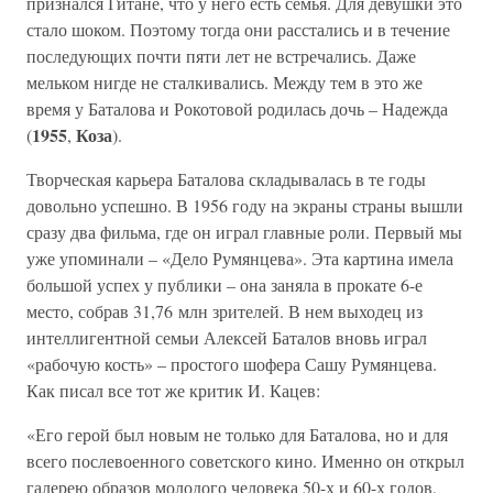
признался Гитане, что у него есть семья. Для девушки это
стало шоком. Поэтому тогда они расстались и в течение
последующих почти пяти лет не встречались. Даже
мельком нигде не сталкивались. Между тем в это же
время у Баталова и Рокотовой родилась дочь – Надежда
1955
Коза
(
,
).
Творческая карьера Баталова складывалась в те годы
довольно успешно. В 1956 году на экраны страны вышли
сразу два фильма, где он играл главные роли. Первый мы
уже упоминали – «Дело Румянцева». Эта картина имела
большой успех у публики – она заняла в прокате 6-е
место, собрав 31,76 млн зрителей. В нем выходец из
интеллигентной семьи Алексей Баталов вновь играл
«рабочую кость» – простого шофера Сашу Румянцева.
Как писал все тот же критик И. Кацев:
«Его герой был новым не только для Баталова, но и для
всего послевоенного советского кино. Именно он открыл
галерею образов молодого человека 50-х и 60-х годов,