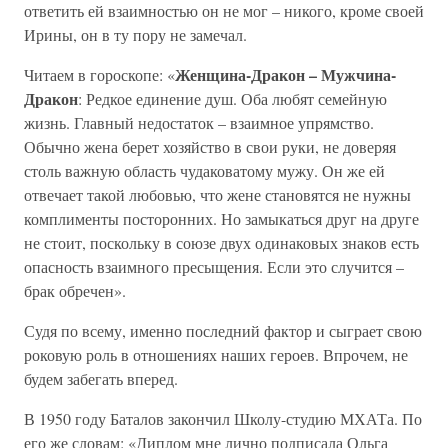
ответить ей взаимностью он не мог – никого, кроме своей
Ирины, он в ту пору не замечал.
Женщина-Дракон – Мужчина-
Читаем в гороскопе: «
Дракон
: Редкое единение душ. Оба любят семейную
жизнь. Главный недостаток – взаимное упрямство.
Обычно жена берет хозяйство в свои руки, не доверяя
столь важную область чудаковатому мужу. Он же ей
отвечает такой любовью, что жене становятся не нужны
комплименты посторонних. Но замыкаться друг на друге
не стоит, поскольку в союзе двух одинаковых знаков есть
опасность взаимного пресыщения. Если это случится –
брак обречен».
Судя по всему, именно последний фактор и сыграет свою
роковую роль в отношениях наших героев. Впрочем, не
будем забегать вперед.
В 1950 году Баталов закончил Школу-студию МХАТа. По
его же словам: «Диплом мне лично подписала Ольга