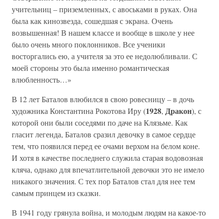
учительниц – приземленных, с авоськами в руках. Она
была как кинозвезда, сошедшая с экрана. Очень
возвышенная! В нашем классе и вообще в школе у нее
было очень много поклонников. Все ученики
восторгались ею, а учителя за это ее недолюбливали. С
моей стороны это была именно романтическая
влюбленность…»
В 12 лет Баталов влюбился в свою ровесницу – в дочь
1928
Дракон
художника Константина Рокотова Иру (
,
), с
которой они были соседями по даче на Клязьме. Как
гласит легенда, Баталов сразил девочку в самое сердце
тем, что появился перед ее очами верхом на белом коне.
И хотя в качестве последнего служила старая водовозная
кляча, однако для впечатлительной девочки это не имело
никакого значения. С тех пор Баталов стал для нее тем
самым принцем из сказки.
В 1941 году грянула война, и молодым людям на какое-то