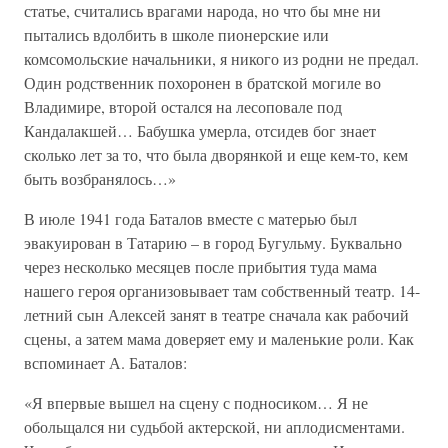
статье, считались врагами народа, но что бы мне ни
пытались вдолбить в школе пионерские или
комсомольские начальники, я никого из родни не предал.
Один родственник похоронен в братской могиле во
Владимире, второй остался на лесоповале под
Кандалакшей… Бабушка умерла, отсидев бог знает
сколько лет за то, что была дворянкой и еще кем-то, кем
быть возбранялось…»
В июле 1941 года Баталов вместе с матерью был
эвакуирован в Татарию – в город Бугульму. Буквально
через несколько месяцев после прибытия туда мама
нашего героя организовывает там собственный театр. 14-
летний сын Алексей занят в театре сначала как рабочий
сцены, а затем мама доверяет ему и маленькие роли. Как
вспоминает А. Баталов:
«Я впервые вышел на сцену с подносиком… Я не
обольщался ни судьбой актерской, ни аплодисментами.