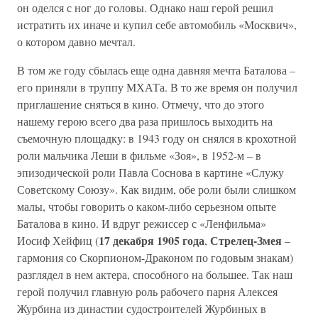
он оделся с ног до головы. Однако наш герой решил
истратить их иначе и купил себе автомобиль «Москвич»,
о котором давно мечтал.
В том же году сбылась еще одна давняя мечта Баталова –
его приняли в труппу МХАТа. В то же время он получил
приглашение сняться в кино. Отмечу, что до этого
нашему герою всего два раза пришлось выходить на
съемочную площадку: в 1943 году он снялся в крохотной
роли мальчика Леши в фильме «Зоя», в 1952-м – в
эпизодической роли Павла Соснова в картине «Служу
Советскому Союзу». Как видим, обе роли были слишком
малы, чтобы говорить о каком-либо серьезном опыте
Баталова в кино. И вдруг режиссер с «Ленфильма»
17 декабря 1905 года
Стрелец-Змея
Иосиф Хейфиц (
,
–
гармония со Скорпионом-Драконом по годовым знакам)
разглядел в нем актера, способного на большее. Так наш
герой получил главную роль рабочего парня Алексея
Журбина из династии судостроителей Журбиных в