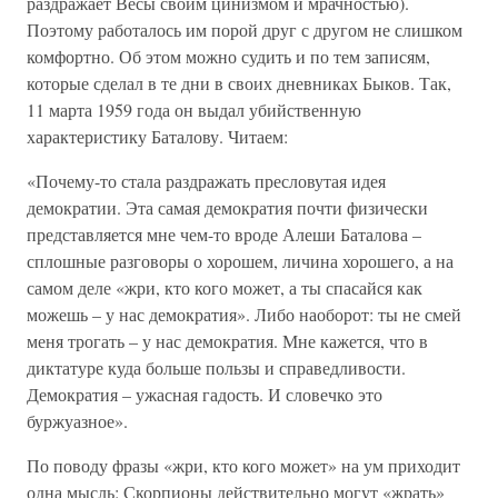
раздражает Весы своим цинизмом и мрачностью).
Поэтому работалось им порой друг с другом не слишком
комфортно. Об этом можно судить и по тем записям,
которые сделал в те дни в своих дневниках Быков. Так,
11 марта 1959 года он выдал убийственную
характеристику Баталову. Читаем:
«Почему-то стала раздражать пресловутая идея
демократии. Эта самая демократия почти физически
представляется мне чем-то вроде Алеши Баталова –
сплошные разговоры о хорошем, личина хорошего, а на
самом деле «жри, кто кого может, а ты спасайся как
можешь – у нас демократия». Либо наоборот: ты не смей
меня трогать – у нас демократия. Мне кажется, что в
диктатуре куда больше пользы и справедливости.
Демократия – ужасная гадость. И словечко это
буржуазное».
По поводу фразы «жри, кто кого может» на ум приходит
одна мысль: Скорпионы действительно могут «жрать»