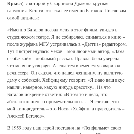
Крыса
), с которой у Скорпиона-Дракона круглая
гармония. Кстати, отыскал ее именно Баталов. По словам
самой актрисы:
«Именно Баталов позвал меня в этот фильм, увидев в
студенческом театре. Я не собиралась сниматься в кино –
после журфака МГУ устраивалась в «Детгиз» редактором.
Тут я встрепенулась: Чехов – мой любимый автор, «Дама
с собачкой» – любимый рассказ. Правда, была уверена,
что меня не утвердят. Алеша тем временем уговаривал
режиссера. Он сказал, что нашел женщину, ну вылитую
даму с собачкой. Хейфиц ему говорит: «Я знаю ваш вкус,
нашли, наверное, какую-нибудь красотку». На что
Баталов искренне ответил: «В том-то и дело, что
абсолютно ничего примечательного…» Я считаю, что
мой кинородитель – это Иосиф Хейфиц, а прародитель –
Алексей Баталов».
В 1959 году наш герой поставил на «Ленфильме» свою