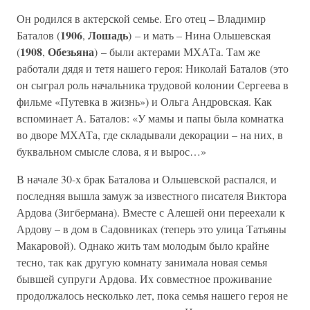
Он родился в актерской семье. Его отец – Владимир
1906
Лошадь
Баталов (
,
) – и мать – Нина Ольшевская
1908
Обезьяна
(
,
) – были актерами МХАТа. Там же
работали дядя и тетя нашего героя: Николай Баталов (это
он сыграл роль начальника трудовой колонии Сергеева в
фильме «Путевка в жизнь») и Ольга Андровская. Как
вспоминает А. Баталов: «У мамы и папы была комнатка
во дворе МХАТа, где складывали декорации – на них, в
буквальном смысле слова, я и вырос…»
В начале 30-х брак Баталова и Ольшевской распался, и
последняя вышла замуж за известного писателя Виктора
Ардова (Зигбермана). Вместе с Алешей они переехали к
Ардову – в дом в Садовниках (теперь это улица Татьяны
Макаровой). Однако жить там молодым было крайне
тесно, так как другую комнату занимала новая семья
бывшей супруги Ардова. Их совместное проживание
продолжалось несколько лет, пока семья нашего героя не