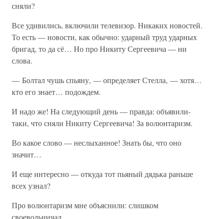
сняли?
Все удивились, включили телевизор. Никаких новостей.
То есть — новости, как обычно: ударный труд ударных
бригад, то да сё… Но про Никиту Сергеевича — ни
слова.
— Болтал чушь спьяну, — определяет Стелла, — хотя…
кто его знает… подождем.
И надо же! На следующий день — правда: объявили-
таки, что сняли Никиту Сергеевича! За волюнтаризм.
Во какое слово — неслыханное! Знать бы, что оно
значит…
И еще интересно — откуда тот пьяный дядька раньше
всех узнал?
Про волюнтаризм мне объяснили: слишком
своевольничал.