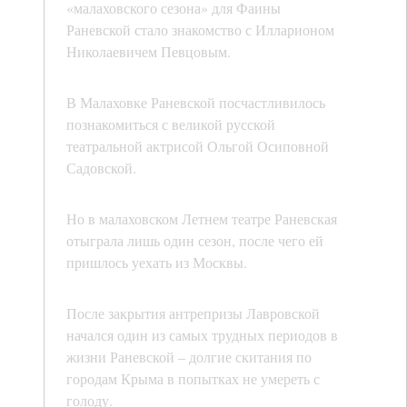
«малаховского сезона» для Фаины
Раневской стало знакомство с Илларионом
Николаевичем Певцовым.
В Малаховке Раневской посчастливилось
познакомиться с великой русской
театральной актрисой Ольгой Осиповной
Садовской.
Но в малаховском Летнем театре Раневская
отыграла лишь один сезон, после чего ей
пришлось уехать из Москвы.
После закрытия антрепризы Лавровской
начался один из самых трудных периодов в
жизни Раневской – долгие скитания по
городам Крыма в попытках не умереть с
голоду.