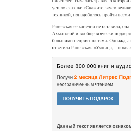
писателей. Началась травля, о которой
устало сказала: «Скажите, зачем велик
техникой, понадобилось пройти всеми
Раневская ее конечно не оставила, он
Ахматовой и вообще всячески поддержив
большими неприятностями. Однажды та
ответила Раневская. «Умница, – похва
Более 800 000 книг и аудио
2 месяца Литрес Под
Получи
неограниченным чтением
ПОЛУЧИТЬ ПОДАРОК
Данный текст является ознак