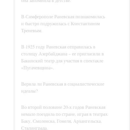
она запомнила в детстве.
В Симферополе Раневская познакомилась
и быстро подружилась с Константином
Треневым.
В 1925 году Раневская отправилась в
столицу Азербайджана – ее пригласили в
Бакинский театр для участия в спектакле
«Пугачевщина».
Верила ли Раневская в социалистические
идеалы?
Во второй половине 20-х годов Раневская
немало поездила по стране, играя в театрах
Баку, Смоленска, Гомеля, Архангельска,
Сталинграда.