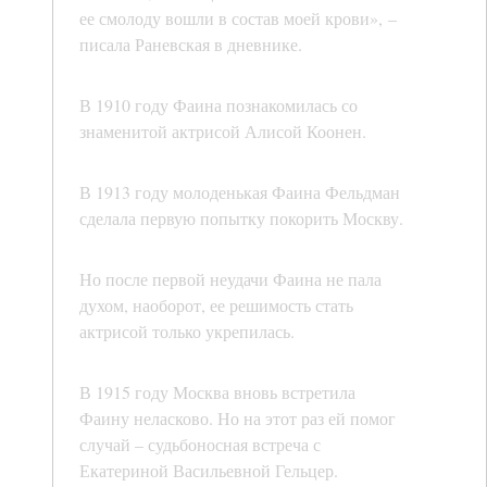
ее смолоду вошли в состав моей крови», –
писала Раневская в дневнике.
В 1910 году Фаина познакомилась со
знаменитой актрисой Алисой Коонен.
В 1913 году молоденькая Фаина Фельдман
сделала первую попытку покорить Москву.
Но после первой неудачи Фаина не пала
духом, наоборот, ее решимость стать
актрисой только укрепилась.
В 1915 году Москва вновь встретила
Фаину неласково. Но на этот раз ей помог
случай – судьбоносная встреча с
Екатериной Васильевной Гельцер.