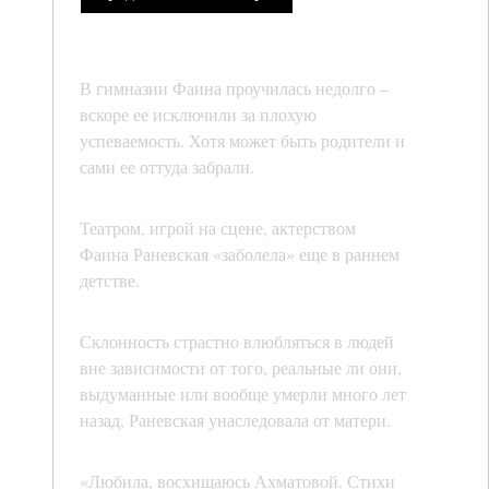
В гимназии Фаина проучилась недолго –
вскоре ее исключили за плохую
успеваемость. Хотя может быть родители и
сами ее оттуда забрали.
Театром, игрой на сцене, актерством
Фаина Раневская «заболела» еще в раннем
детстве.
Склонность страстно влюбляться в людей
вне зависимости от того, реальные ли они,
выдуманные или вообще умерли много лет
назад, Раневская унаследовала от матери.
«Любила, восхищаюсь Ахматовой. Стихи