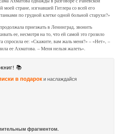
 сама Ахматова однажды в разговоре с Раневской
ой моей стране, изгнавшей Гитлера со всей его
 танками по грудной клетке одной больной старухи?»
а продолжала приезжать в Ленинград, звонить
ать ее, несмотря на то, что ей самой это грозило
 спросила ее: «Скажите, вам жаль меня?» – «Нет», –
лила ее Ахматова. – Меня нельзя жалеть».
книг! 📚
писки в подарок
и наслаждайся
омительным фрагментом.