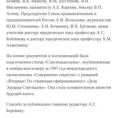
Беляеву, В.К. Иванову, В.М. Шустикову, В.Н.
Маслаченко, шахматисту А.Е. Карпову, боксеру В.П.
Агееву, Председателю Союза промышленников и
предпринимателей России А.И. Вольскому, журналистам
Ю.М. Степаненко, А.Н. Бочинину, В.Н. Ергакову, моим
учителям доктору юридических наук профессору А.С.
Кобликову и доктору юридических наук профессору Х.М.
Ахметшину.
На основе документов и воспоминаний была
подготовлена статья «Стрелецкая казнь», опубикованная
в ноябрьском номере за 1997 год международного
ежемесячника «Совершенно секретно» с ремаркой
«Впервые! По страницам сфабрикованного «Дела
Эдуарда Стрельцова». Она стала основательным анонсом
будущей книги.
Спасибо за публикацию главному редактору А.Г.
Боровику.