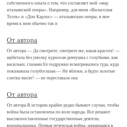
собственного опыта о том, что составляет мой «мир
итальянской оперы». Например, для меня «Вильгельм
Телль» и «Дон Карлос» — итальянские оперы, в мое
время к ним обычно так и
От автора
От автора — Да смотрите, смотрите же, какая красота! —
щебетала без умолку курносая девчушка с голубыми, как
васильки, глазами.Ее подружки всматривались туда, куда
показывала голубоглазая.— Не яблоки, а будто золотые
слитки висят! — не переставала она
От автора
От автора В истории крайне редко бывают случаи, чтобы
война была остановлена по воле народа. Все решают
высокопоставленные государственные деятели,
военачальники. Первая чеченская война, начавшаяся в