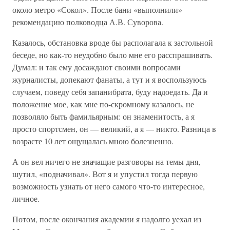
около метро «Сокол». После бани «выполнили»
рекомендацию полководца А.В. Суворова.
Казалось, обстановка вроде бы располагала к застольной
беседе, но как-то неудобно было мне его расспрашивать.
Думал: и так ему досаждают своими вопросами
журналисты, допекают фанаты, а тут и я воспользуюсь
случаем, поведу себя запанибрата, буду надоедать. Да и
положение мое, как мне по-скромному казалось, не
позволяло быть фамильярным: он знаменитость, а я
просто спортсмен, он — великий, а я — никто. Разница в
возрасте 10 лет ощущалась мною болезненно.
А он вел ничего не значащие разговоры на темы дня,
шутил, «подначивал». Вот я и упустил тогда первую
возможность узнать от него самого что-то интересное,
личное.
Потом, после окончания академии я надолго уехал из