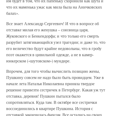
им будет в том, что их папеньку схоронили как шута и
что их маменька ужас как мила была на Аничковских
балах».
Все знает Александр Сергеевич! И что в вопросе об
отставке милая его женушка – союзница царя,
Жуковского и Бенкендорфа; и что только его смерть
разрубит затягивающийся узел трагедии; и даже то, что
его величество будут крайне недовольны, что в гробу
поэт окажется в цивильной одежде, а не в камер-
юнкерском («шутовском») мундире.
Впрочем, для того чтобы вычислить позицию жены,
Пушкину совсем не надо было быть провидцем. Уже в
начале лета Наталья Николаевна приняла твердое
решение привезти сестричек в Петербург. Какая уж тут
отставка, деревня! Пушкин пытался было
сопротивляться. Куда там. В октябре все сестрички
воссоединились в квартире Пушкина. История с
отставкой закончилась фарсом. Все остались на своих