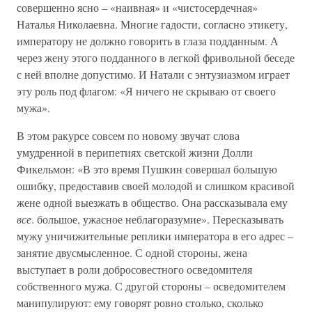
совершенно ясно – «наивная» и «чистосердечная»
Наталья Николаевна. Многие гадости, согласно этикету,
императору не должно говорить в глаза подданным. А
через жену этого подданного в легкой фривольной беседе
с ней вполне допустимо. И Натали с энтузиазмом играет
эту роль под флагом: «Я ничего не скрываю от своего
мужа».
В этом ракурсе совсем по новому звучат слова
умудренной в перипетиях светской жизни Долли
Фикельмон: «В это время Пушкин совершал большую
ошибку, предоставив своей молодой и слишком красивой
жене одной выезжать в общество. Она рассказывала ему
все
. большое, ужасное неблагоразумие». Пересказывать
мужу уничижительные реплики императора в его адрес –
занятие двусмысленное. С одной стороны, жена
выступает в роли добросовестного осведомителя
собственного мужа. С другой стороны – осведомителем
манипулируют: ему говорят ровно столько, сколько