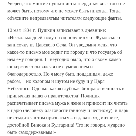
Уверен, что многие пушкинисты твердо заявят: этого не
может быть, потому что не может быть никогда. Тогда
объясните непредвзятым читателям следующие факты.
10 мая 1834 г. Пушкин записывает в дневнике:
«Несколько дней тому назад получил я от Жуковского
записочку из Царского Села. Он уведомил меня, что
какое-то письмо мое ходит по городу и что государь об
нем ему говорил. Г. неугодно было, что о своем камер-
юнкерстве отзывался я не с умилением и
благодарностью. Но я могу быть подданным, даже
рабом, – но холопом и шутом не буду и у Царя
Небесного. Однако, какая глубокая безнравственность в
привычках нашего правительства! Полиция
распечатывает письма мужа к жене и приносит их читать
к царю (человеку благовоспитанному и честному), и царь
не стыдится в том признаться – и давать ход интриге,
достойной Видока и Булгарина! Что не говори, мудрено
быть самодержавным!»