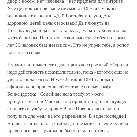
двор с носом: нет человека – нет предмета для интриги.
Уже цитированное выше письмо от 18 мая Пушкин
заканчивает словами: «Дай Бог тебя мне увидеть
здоровою, детей целых и живых! Да плюнуть на
Петербург, да подать в отставку, да удрать в Болдино, да
жить барином! Неприятна зависимость; особенно, когда
лет 20 человек был независим. Это не упрек тебе, а ропот
на самого себя».
Пушкин понимает, что дело приняло серьезный оборот и
надо действовать незамедлительно, пока «коготок еще не
увяз» окончательно. И уже 25 июня 1834 г. подает
официальное прошение об отставке на имя графа
Бенкендорфа: «Семейные дела требуют моего
присутствия то в Москве, то в провинции, и я вынужден
оставить службу, и прошу Ваше Превосходительство
получить для меня на это разрешение. В виде последней
милости я просил бы, чтобы данное мне его величеством
право посещать архивы не было от меня отнято».