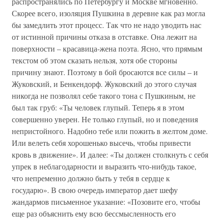
распространялись по Петербургу и Москве мгновенно.
Скорее всего, изоляция Пушкина в деревне как раз могла
бы замедлить этот процесс. Так что не надо уводить нас
от истинной причины отказа в отставке. Она лежит на
поверхности – красавица-жена поэта. Ясно, что прямым
текстом об этом сказать нельзя, хотя обе стороны
причину знают. Поэтому в бой бросаются все силы – и
Жуковский, и Бенкендорф. Жуковский до этого случая
никогда не позволял себе такого тона с Пушкиным, не
был так груб: «Ты человек глупый. Теперь я в этом
совершенно уверен. Не только глупый, но и поведения
непристойного. Надобно тебе или пожить в желтом доме.
Или велеть себя хорошенько высечь, чтобы привести
кровь в движение». И далее: «Ты должен столкнуть с себя
упрек в неблагодарности и выразить что-нибудь такое,
что непременно должно быть у тебя в сердце к
государю». В свою очередь император дает шефу
жандармов письменное указание: «Позовите его, чтобы
еще раз объяснить ему всю бессмысленность его