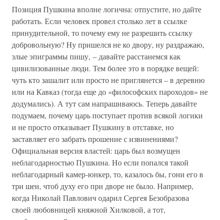
Позиция Пушкина вполне логична: отпустите, но дайте
работать. Если человек провел столько лет в ссылке
принудительной, то почему ему не разрешить ссылку
добровольную? Ну пришелся не ко двору, ну раздражаю,
злые эпиграммы пишу, – давайте расстанемся как
цивилизованные люди. Тем более это в порядке вещей:
чуть кто зашалит или просто не приглянется – в деревню
или на Кавказ (тогда еще до «философских пароходов» не
додумались). А тут сам напрашиваюсь. Теперь давайте
подумаем, почему царь поступает против всякой логики
и не просто отказывает Пушкину в отставке, но
заставляет его забрать прошение с извинениями?
Официальная версия властей: царь был возмущен
неблагодарностью Пушкина. Но если попался такой
неблагодарный камер-юнкер, то, казалось бы, гони его в
три шеи, чтоб духу его при дворе не было. Например,
когда Николай Павлович одарил Сергея Безобразова
своей любовницей княжной Хилковой, а тот,