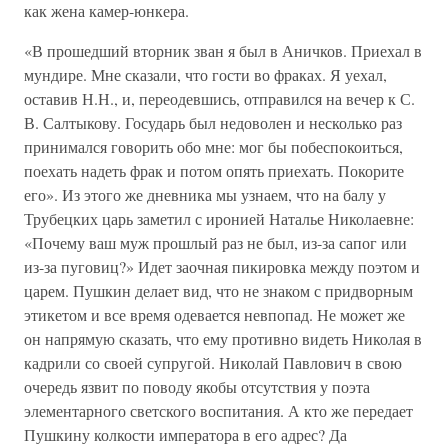
как жена камер-юнкера.
«В прошедший вторник зван я был в Аничков. Приехал в
мундире. Мне сказали, что гости во фраках. Я уехал,
оставив Н.Н., и, переодевшись, отправился на вечер к С.
В. Салтыкову. Государь был недоволен и несколько раз
принимался говорить обо мне: мог бы побеспокоиться,
поехать надеть фрак и потом опять приехать. Покорите
его». Из этого же дневника мы узнаем, что на балу у
Трубецких царь заметил с иронией Наталье Николаевне:
«Почему ваш муж прошлый раз не был, из-за сапог или
из-за пуговиц?» Идет заочная пикировка между поэтом и
царем. Пушкин делает вид, что не знаком с придворным
этикетом и все время одевается невпопад. Не может же
он напрямую сказать, что ему противно видеть Николая в
кадрили со своей супругой. Николай Павлович в свою
очередь язвит по поводу якобы отсутствия у поэта
элементарного светского воспитания. А кто же передает
Пушкину колкости императора в его адрес? Да