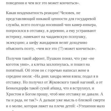
поведения и чем все это может кончиться».
Какая неадекватность реакции! Человек, не
представляющий никакой ценности для государевой
службы, всего полгода носивший чин камер-юнкера,
попросился в отставку, в деревню, а ему устраивают
истерику, намекают на чаадаевскую психушку,
экзекуцию; а шефу жандармов велят доходчиво
объяснить поэту, «чем все это (!?) может кончиться».
Получив такой афронт, Пушкин понял, что уже «не
коготок увяз», а клетка захлопнулась, и пошел на
попятный. Об этом он с горечью написал жене в
середине июля: «На днях хандра меня взяла; подал я в
отставку. Но получил от Жуковского такой нагоняй, а от
Бенкендорфа такой сухой абшид, что я вструхнул, и
Христом и Богом прошу, чтоб мне отставку не давали. А
ты и рада, не так?» А дальше уже мысль о близкой смерти
и о молве, которая ляжет на плечи детей: «Утешения мало