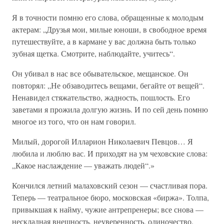
Я в точности помню его слова, обращенные к молодым
актерам: „Друзья мои, милые юноши, в свободное время
путешествуйте, а в кармане у вас должна быть только
зубная щетка. Смотрите, наблюдайте, учитесь“.
Он убивал в нас все обывательское, мещанское. Он
повторял: „Не обзаводитесь вещами, бегайте от вещей“.
Ненавидел стяжательство, жадность, пошлость. Его
заветами я прожила долгую жизнь. И по сей день помню
многое из того, что он нам говорил.
Милый, дорогой Илларион Николаевич Певцов… Я
любила и люблю вас. И приходят на ум чеховские слова:
„Какое наслаждение — уважать людей“.»
Кончился летний малаховский сезон — счастливая пора.
Теперь — театральное бюро, московская «биржа». Толпа,
привыкшая к найму, чужие антрепренеры; все снова —
нескладная внешность, неуверенность, одиночество.