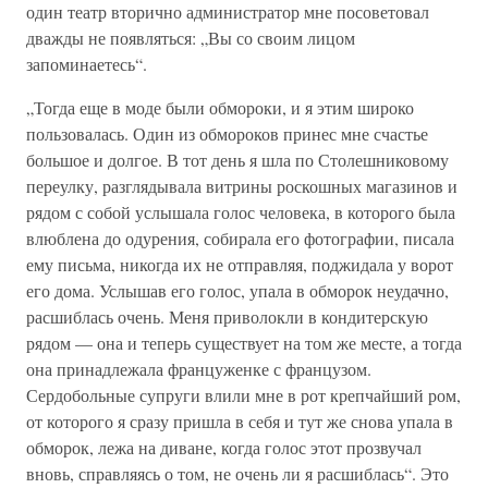
один театр вторично администратор мне посоветовал
дважды не появляться: „Вы со своим лицом
запоминаетесь“.
„Тогда еще в моде были обмороки, и я этим широко
пользовалась. Один из обмороков принес мне счастье
большое и долгое. В тот день я шла по Столешниковому
переулку, разглядывала витрины роскошных магазинов и
рядом с собой услышала голос человека, в которого была
влюблена до одурения, собирала его фотографии, писала
ему письма, никогда их не отправляя, поджидала у ворот
его дома. Услышав его голос, упала в обморок неудачно,
расшиблась очень. Меня приволокли в кондитерскую
рядом — она и теперь существует на том же месте, а тогда
она принадлежала француженке с французом.
Сердобольные супруги влили мне в рот крепчайший ром,
от которого я сразу пришла в себя и тут же снова упала в
обморок, лежа на диване, когда голос этот прозвучал
вновь, справляясь о том, не очень ли я расшиблась“. Это