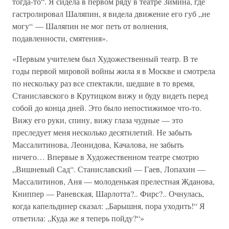
тогда-то“. Я сидела в первом ряду в театре Зимина, где
гастролировал Шаляпин, я видела движение его губ „не
могу“ — Шаляпин не мог петь от волнения,
подавленности, смятения».
«Первым учителем был Художественный театр. В те
годы первой мировой войны жила я в Москве и смотрела
по нескольку раз все спектакли, шедшие в то время,
Станиславского в Крутицком вижу и буду видеть перед
собой до конца дней. Это было непостижимое что-то.
Вижу его руки, спину, вижу глаза чудные — это
преследует меня несколько десятилетий. Не забыть
Массалитинова, Леонидова, Качалова, не забыть
ничего… Впервые в Художественном театре смотрю
„Вишневый Сад“. Станиславский — Гаев, Лопахин —
Массалитинов, Аня — молоденькая прелестная Жданова,
Книппер — Раневская, Шарлотта?.. Фирс?.. Очнулась,
когда капельдинер сказал: „Барышня, пора уходить!“ Я
ответила: „Куда же я теперь пойду?“»