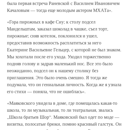
была первая встреча Раневской с Василием Ивановичем
Качаловым — тогда еще молодым актером МХАТа».
«Гора пирожных в кафе Сиу; к столу подсел
Мандельштам, заказал шоколад в чашке, съел торт,
пирожные; сняв котелок, поклонился и ушел,
предоставив возможность расплатиться за него
Екатерине Васильевне Гельцер, с которой не был знаком.
Мы хохотали после его ухода. Уходил торжественно
подняв голову и задрав маленький нос. Все это было
неожиданно, подсел он к нашему столику без
приглашения. Это было очень смешно. Я тогда же
подумала, что он гениальная личность. Когда же я узнала
его стихи — поняла, что не ошиблась».
«Маяковского увидела в доме, где помещалась какая-то
школа, то ли музыкальная, то ли театральная, звалась
„Школа братьев Шор“. Маяковский был одет по моде —
визитка, полосатые брюки, помню красивый галстук. Он