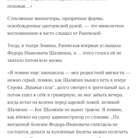
похожая…»
Стеклянные миниатюры, прозрачные формы,
освобожденные цветаевской рукой, — это мимолетное
воспоминание я часто слышал от Раневской.
Тогда, в театре Зимина, Раневская впервые услышала
Федора Ивановича Шаляпина, и… этого голоса ей не
хватало потом всю жизнь:
«Я помню еще: шиншилла — мех редкостной мягкости —
нежно серый, помню, как Шаляпин вышел петь в опере
Серова „Вражья сила“, долго смотрел в зрительный зал, а
потом ушел к себе в гримерную, не мог забыть вечера,
когда встал на колени перед царской ложей, великий
Шаляпин — Бог Шаляпин не вынес травли. Я помню,
как вбежал на сцену администратор со словами: „По
внезапной болезни Федора Ивановича спектакль не
состоится, деньги за купленные билеты можно получить