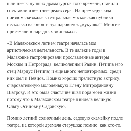
шли пьесы лучших драматургов того времени, ставили
спектакли известные режиссеры. На премьеру сюда
поездом съезжалась театральная московская публика —
несколько вагонов тянул паровичок „кукушка“. Многие
приезжали в нарядных экипажах».
«В Малаховском летнем театре началась моя
артистическая деятельность. В те далекие годы в
Малаховке гастролировали прославленные актеры
Москвы и Петрограда: великолепный Радин, Петипа (его
отец Мариус Петипа) и еще много неповторимых, среди
них был и Певцов. Помню хорошо прелестную актрису,
очаровательную молоденькую Елену Митрофановну
Шатрову. И это была счастливейшая пора моей жизни,
потому что в Малаховском театре я видела великую
Ольгу Осиповну Садовскую.
Помню летний солнечный день, садовую скамейку подле
театра, на которой дремала старушка; помню, как кто-то,