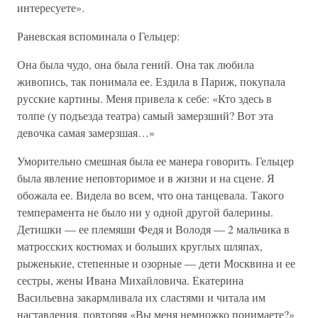
интересуете».
Раневская вспоминала о Гельцер:
Она была чудо, она была гений. Она так любила
живопись, так понимала ее. Ездила в Париж, покупала
русские картины. Меня привела к себе: «Кто здесь в
толпе (у подъезда театра) самый замерзший? Вот эта
девочка самая замерзшая…»
Уморительно смешная была ее манера говорить. Гельцер
была явление неповторимое и в жизни и на сцене. Я
обожала ее. Видела во всем, что она танцевала. Такого
темперамента не было ни у одной другой балерины.
Детишки — ее племяши Федя и Володя — 2 мальчика в
матросских костюмах и больших круглых шляпах,
рыженькие, степенные и озорные — дети Москвина и ее
сестры, жены Ивана Михайловича. Екатерина
Васильевна закармливала их сластями и читала им
наставления, повторяя «Вы меня немножко понимаете?»