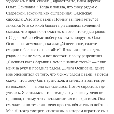
здороваясь с ней, сказал: „Здравствуйте, наша дорогая
Ольга Осиповна!“ Тогда я поняла, что сижу рядом с
Садовской, вскочила как ошпаренная. Садовская
спросила: „Что это с вами? Почему вы прыгаете?“ Я
заикаясь (что со мной бывает при сильном волнении)
сказала, что прыгаю от счастья, оттого, что сидела рядом
с Садовской, а сейчас побегу хвастать подругам. Ольга
Осиповна засмеялась, сказала: „Успеете еще, сидите
смирно и больше не прыгайте“. Я заявила, что сидеть
рядом с ней не могу, а вот постоять прошу разрешения.
„Смешная какая барышня, чем вы занимаетесь?“ — взяла
меня за руку и посадила рядом. „Ольга Осиповна, дайте
мне опомниться от того, что я сижу рядом с вами, а потом
скажу, что я хочу быть артисткой, а сейчас в этом театре
на выходах“, — а она все смеялась. Потом спросила, где я
училась. Я созналась, что в театральную школу меня не
приняли, потому что я неталантливая и некрасивая. Она
смеялась и потом стала меня просить обязательно пойти в
Малый театр смотреть спектакль, в котором играет ее сын