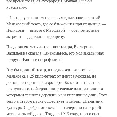
все время стоял, ел бутерброды, молчал. Был он
красивый».
«Гельцер устроила меня на выходные роли в летний
Малаховский театр, где ее ближайшая приятельница —
Нелидова — вместе с Маршевой — обе прелестные
актрисы — держали антрепризу.
Представляя меня антрепризе театра, Екатерина
Васильевна сказала: „Знакомьтесь, это моя закадычная
подруга Фанни из перефилии“.
Это был дачный театр, в подмосковном посёлке
Малаховка в 25 километрах от центра Москвы, не
доезжая теперешнего аэропорта Быково — пыльные,
пахнущие сосной тропинки, зеленые палисадники, за
которыми теснятся деревянные и кирпичные дачи. Этот
театр в старом парке существует и сейчас. „Памятник
культуры Серебряного века“ — начертано на черной
мемориальной доске. Тогда, в 1915 году, на его сцене