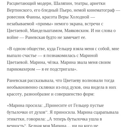
Расцветающий модерн, Шаляпин, театры, ариетки
Вертинского, его бледный Пьеро, немой кинематограф —
ровесник Фаины, красота Веры Холодной —
незабываемой «примы» немого экрана, встречи с
Цветаевой, Мандельштамом, Маяковским. И ни слова о
войне — Раневская будто не замечает ее.
«В одном обществе, куда Гельцер взяла меня с собой, мне
выпало счастье — я познакомилась с Мариной
Цветаевой. Марина, чёлка. Марина звала меня своим
парикмахером — я ее подстригала».
Раневская рассказывала, что Цветаеву волновали тогда
необыкновенно склянки из-под духов, она видела в них
красоту, разнообразие и совершенство форм:
«Марина просила: „Принесите от Гельцер пустые
бутылочки от духов“. Я приносила. Марина сцарапывала
этикетки, говорила: „А теперь бутылочка ушла в
вечность“. Бедная моя Марина… ни на кого не