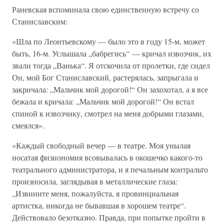
Раневская вспоминала свою единственную встречу со
Станиславским:
«Шла по Леонтьевскому — было это в году 15-м, может
быть, 16-м. Услышала „бабрегись“ — кричал извозчик, их
звали тогда „Ванька“. Я отскочила от пролетки, где сидел
Он, мой Бог Станиславский, растерялась, запрыгала и
закричала: „Мальчик мой дорогой!“ Он захохотал, а я все
бежала и кричала: „Мальчик мой дорогой!“ Он встал
спиной к извозчику, смотрел на меня добрыми глазами,
смеялся».
«Каждый свободный вечер — в театре. Моя унылая
носатая физиономия всовывалась в окошечко какого-то
театрального администратора, и я печальным контральто
произносила, заглядывая в металлические глаза:
„Извините меня, пожалуйста, я провинциальная
артистка, никогда не бывавшая в хорошем театре“.
Действовало безотказно. Правда, при попытке пройти в