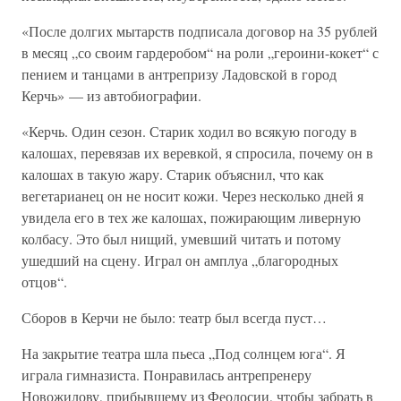
«После долгих мытарств подписала договор на 35 рублей
в месяц „со своим гардеробом“ на роли „героини-кокет“ с
пением и танцами в антрепризу Ладовской в город
Керчь» — из автобиографии.
«Керчь. Один сезон. Старик ходил во всякую погоду в
калошах, перевязав их веревкой, я спросила, почему он в
калошах в такую жару. Старик объяснил, что как
вегетарианец он не носит кожи. Через несколько дней я
увидела его в тех же калошах, пожирающим ливерную
колбасу. Это был нищий, умевший читать и потому
ушедший на сцену. Играл он амплуа „благородных
отцов“.
Сборов в Керчи не было: театр был всегда пуст…
На закрытие театра шла пьеса „Под солнцем юга“. Я
играла гимназиста. Понравилась антрепренеру
Новожилову, прибывшему из Феодосии, чтобы забрать в