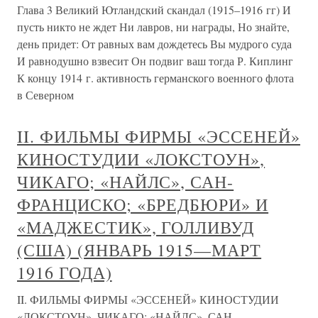
Глава 3 Великий Ютландский скандал (1915–1916 гг) И
пусть никто не ждет Ни лавров, ни награды, Но знайте,
день придет: От равных вам дождетесь Вы мудрого суда
И равнодушно взвесит Он подвиг ваш тогда Р. Киплинг
К концу 1914 г. активность германского военного флота
в Северном
II. ФИЛЬМЫ ФИРМЫ «ЭССЕНЕЙ»
КИНОСТУДИИ «ЛОКСТОУН»,
ЧИКАГО; «НАЙЛС», САН-
ФРАНЦИСКО; «БРЕДБЮРИ» И
«МАДЖЕСТИК», ГОЛЛИВУД
(США) (ЯНВАРЬ 1915—МАРТ
1916 ГОДА)
II. ФИЛЬМЫ ФИРМЫ «ЭССЕНЕЙ» КИНОСТУДИИ
«ЛОКСТОУН», ЧИКАГО; «НАЙЛС», САН-