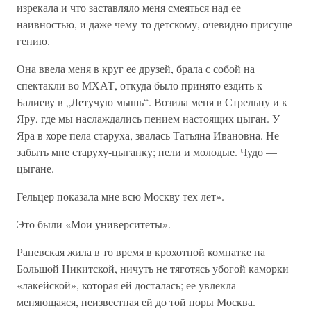
изрекала и что заставляло меня смеяться над ее
наивностью, и даже чему-то детскому, очевидно присуще
гению.
Она ввела меня в круг ее друзей, брала с собой на
спектакли во МХАТ, откуда было принято ездить к
Балиеву в „Летучую мышь“. Возила меня в Стрельну и к
Яру, где мы наслаждались пением настоящих цыган. У
Яра в хоре пела старуха, звалась Татьяна Ивановна. Не
забыть мне старуху-цыганку; пели и молодые. Чудо —
цыгане.
Гельцер показала мне всю Москву тех лет».
Это были «Мои университеты».
Раневская жила в то время в крохотной комнатке на
Большой Никитской, ничуть не тяготясь убогой каморки
«лакейской», которая ей досталась; ее увлекла
меняющаяся, неизвестная ей до той поры Москва.