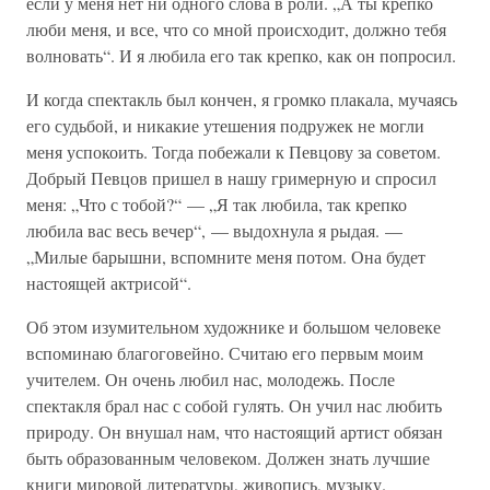
если у меня нет ни одного слова в роли. „А ты крепко
люби меня, и все, что со мной происходит, должно тебя
волновать“. И я любила его так крепко, как он попросил.
И когда спектакль был кончен, я громко плакала, мучаясь
его судьбой, и никакие утешения подружек не могли
меня успокоить. Тогда побежали к Певцову за советом.
Добрый Певцов пришел в нашу гримерную и спросил
меня: „Что с тобой?“ — „Я так любила, так крепко
любила вас весь вечер“, — выдохнула я рыдая. —
„Милые барышни, вспомните меня потом. Она будет
настоящей актрисой“.
Об этом изумительном художнике и большом человеке
вспоминаю благоговейно. Считаю его первым моим
учителем. Он очень любил нас, молодежь. После
спектакля брал нас с собой гулять. Он учил нас любить
природу. Он внушал нам, что настоящий артист обязан
быть образованным человеком. Должен знать лучшие
книги мировой литературы, живопись, музыку.