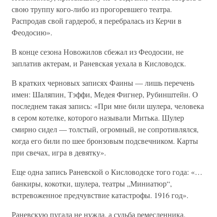
свою труппу кого-либо из прогоревшего театра.
Распродав свой гардероб, я перебралась из Керчи в
Феодосию».
В конце сезона Новожилов сбежал из Феодосии, не
заплатив актерам, и Раневская уехала в Кисловодск.
В кратких черновых записях Фаины — лишь перечень
имен: Шаляпин, Тэффи, Медея Фигнер, Рубинштейн. О
последнем такая запись: «При мне били шулера, человека
в сером котелке, которого называли Митька. Шулер
смирно сидел — толстый, огромный, не сопротивлялся,
когда его били по шее бронзовым подсвечником. Карты
при свечах, игра в девятку».
Еще одна запись Раневской о Кисловодске того года: «…
банкиры, кокотки, шулера, театры „Миниатюр“,
встревоженное предчувствие катастрофы. 1916 год».
Раневскую пугала не нужда, а судьба ремесленника.