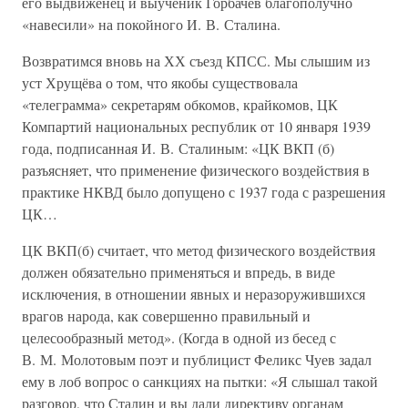
его выдвиженец и выученик Горбачёв благополучно
«навесили» на покойного И. В. Сталина.
Возвратимся вновь на ХХ съезд КПСС. Мы слышим из
уст Хрущёва о том, что якобы существовала
«телеграмма» секретарям обкомов, крайкомов, ЦК
Компартий национальных республик от 10 января 1939
года, подписанная И. В. Сталиным: «ЦК ВКП (б)
разъясняет, что применение физического воздействия в
практике НКВД было допущено с 1937 года с разрешения
ЦК…
ЦК ВКП(б) считает, что метод физического воздействия
должен обязательно применяться и впредь, в виде
исключения, в отношении явных и неразоружившихся
врагов народа, как совершенно правильный и
целесообразный метод». (Когда в одной из бесед с
В. М. Молотовым поэт и публицист Феликс Чуев задал
ему в лоб вопрос о санкциях на пытки: «Я слышал такой
разговор, что Сталин и вы дали директиву органам