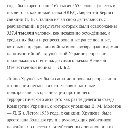
годы было арестовано 167 тысяч 565 человек (то есть и
после того, как новый глава НКВД Лаврентий Берия с
санкции И. В. Сталина начал свою деятельность с
реабилитаций, в результате которых были освобождены
327,4 тысячи
человек, как незаконно осуждённые, а
среди них были и репрессированные ранее военные,
которых в преддверии войны вновь возвращали в армию,
на «самостийной» хрущёвской Украине репрессии
продолжались почти аж до самого начала Великой
Л. Б.
Отечественной войны —
).
Лично Хрущёвым были санкционированы репрессии в
отношении нескольких сот человек, которые
подозревались в организации против него
террористического акта (это как раз те делегаты съезда
Компартии Украины, о которых упоминал В. М. Молотов
Л. Б.
—
). Летом 1938 года, с санкции Хрущёва, была
арестована большая группа руководящих работников
партийных, советских, хозяйственных органов, и в их