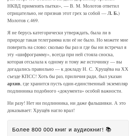
НКВД применять пытки», — В. М. Молотов ответил
Л. Б.
отрицательно, не признав этот грех за собой —
)
Молотов с.469.
Я не берусь категорически утверждать, была ли в
природе такая телеграмма или её не было. Но можете мне
поверить на слово: сколько бы раз и где бы ни встречал я
эту «шифрограмму», всегда при ней стояла сноска,
которая отсылала к одному и тому же источнику — вы
догадались правильно — к докладу Н. С. Хрущёва на ХХ
съезде КПСС! Хоть бы раз, приличия ради, был указан
архив
, где хранится пусть один-единственный экземпляр
подлинника подобного «документа» особой важности.
Ни разу! Нет ни подлинника, ни даже фальшивки. А это
доказывает: Хрущёв нагло врал!
Более 800 000 книг и аудиокниг! 📚