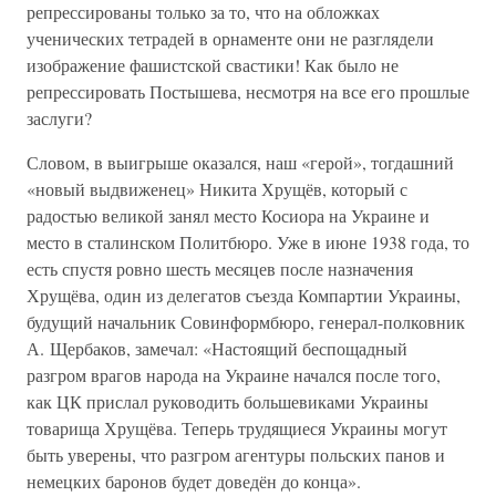
репрессированы только за то, что на обложках
ученических тетрадей в орнаменте они не разглядели
изображение фашистской свастики! Как было не
репрессировать Постышева, несмотря на все его прошлые
заслуги?
Словом, в выигрыше оказался, наш «герой», тогдашний
«новый выдвиженец» Никита Хрущёв, который с
радостью великой занял место Косиора на Украине и
место в сталинском Политбюро. Уже в июне 1938 года, то
есть спустя ровно шесть месяцев после назначения
Хрущёва, один из делегатов съезда Компартии Украины,
будущий начальник Совинформбюро, генерал-полковник
А. Щербаков, замечал: «Настоящий беспощадный
разгром врагов народа на Украине начался после того,
как ЦК прислал руководить большевиками Украины
товарища Хрущёва. Теперь трудящиеся Украины могут
быть уверены, что разгром агентуры польских панов и
немецких баронов будет доведён до конца».