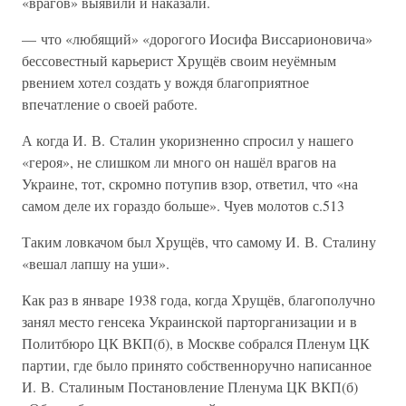
«врагов» выявили и наказали.
— что «любящий» «дорогого Иосифа Виссарионовича»
бессовестный карьерист Хрущёв своим неуёмным
рвением хотел создать у вождя благоприятное
впечатление о своей работе.
А когда И. В. Сталин укоризненно спросил у нашего
«героя», не слишком ли много он нашёл врагов на
Украине, тот, скромно потупив взор, ответил, что «на
самом деле их гораздо больше». Чуев молотов с.513
Таким ловкачом был Хрущёв, что самому И. В. Сталину
«вешал лапшу на уши».
Как раз в январе 1938 года, когда Хрущёв, благополучно
занял место генсека Украинской парторганизации и в
Политбюро ЦК ВКП(б), в Москве собрался Пленум ЦК
партии, где было принято собственноручно написанное
И. В. Сталиным Постановление Пленума ЦК ВКП(б)