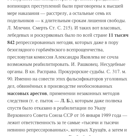
вопиющих преступлений были приговорены к высшей
мере наказания — расстрелу, а остальные семь их
подельников — к длительным срокам лишения свободы.
Л. Млечин. Смерть Ст. С. 215). И таких вот власовых,
11 тысяч
лебедевых и роскуряковых было по всей стране
842
репрессированных негодяя, которых даже в пору
безоглядного горбачёвского всепрощенчества,
пресловутая комиссия Александра Яковлева не сочла
возможным реабилитировать. И. Рашковец. Несудебные
органы. В кн. Расправа. Прокурорские судьбы. С. 317. м.
90. Именно на совести этих фальсификаторов уголовных
дел, обвинённых в производстве необоснованных
массовых арестов
, применении незаконных методов
Л. Б.
следствия (т. е. пыток —
), которым даже полвека
спустя было отказано в реабилитации по Указу
Верховного Совета Союза ССР от 16 января 1989 года —
лежит ответственность за те самые «тысячи и тысячи
невинно репрессированных», которых Хрущёв, а затем и