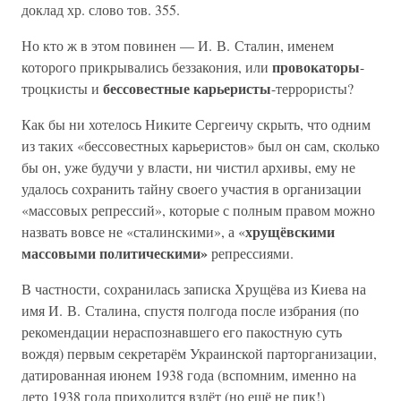
доклад хр. слово тов. 355.
Но кто ж в этом повинен — И. В. Сталин, именем
провокаторы
которого прикрывались беззакония, или
-
бессовестные карьеристы
троцкисты и
-террористы?
Как бы ни хотелось Никите Сергеичу скрыть, что одним
из таких «бессовестных карьеристов» был он сам, сколько
бы он, уже будучи у власти, ни чистил архивы, ему не
удалось сохранить тайну своего участия в организации
«массовых репрессий», которые с полным правом можно
хрущёвскими
назвать вовсе не «сталинскими», а «
массовыми политическими»
репрессиями.
В частности, сохранилась записка Хрущёва из Киева на
имя И. В. Сталина, спустя полгода после избрания (по
рекомендации нераспознавшего его пакостную суть
вождя) первым секретарём Украинской парторганизации,
датированная июнем 1938 года (вспомним, именно на
лето 1938 года приходится взлёт (но ещё не пик!)