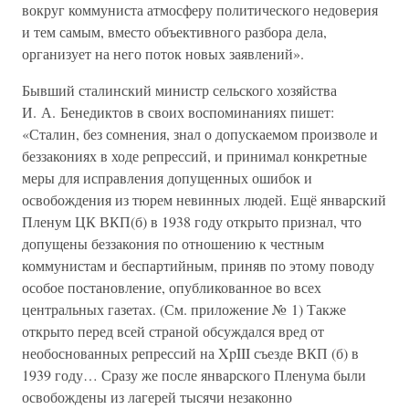
вокруг коммуниста атмосферу политического недоверия
и тем самым, вместо объективного разбора дела,
организует на него поток новых заявлений».
Бывший сталинский министр сельского хозяйства
И. А. Бенедиктов в своих воспоминаниях пишет:
«Сталин, без сомнения, знал о допускаемом произволе и
беззакониях в ходе репрессий, и принимал конкретные
меры для исправления допущенных ошибок и
освобождения из тюрем невинных людей. Ещё январский
Пленум ЦК ВКП(б) в 1938 году открыто признал, что
допущены беззакония по отношению к честным
коммунистам и беспартийным, приняв по этому поводу
особое постановление, опубликованное во всех
центральных газетах. (См. приложение № 1) Также
открыто перед всей страной обсуждался вред от
необоснованных репрессий на XpIII съезде ВКП (б) в
1939 году… Сразу же после январского Пленума были
освобождены из лагерей тысячи незаконно