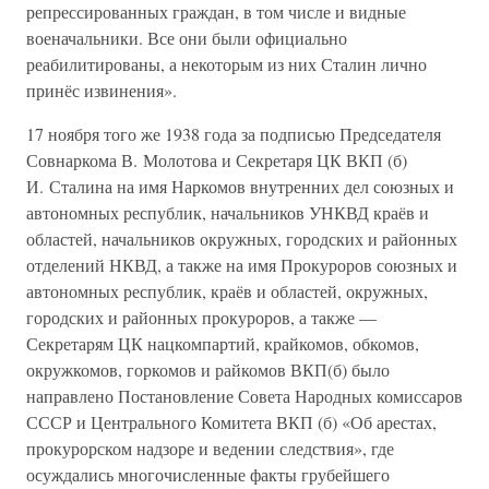
репрессированных граждан, в том числе и видные
военачальники. Все они были официально
реабилитированы, а некоторым из них Сталин лично
принёс извинения».
17 ноября того же 1938 года за подписью Председателя
Совнаркома В. Молотова и Секретаря ЦК ВКП (б)
И. Сталина на имя Наркомов внутренних дел союзных и
автономных республик, начальников УНКВД краёв и
областей, начальников окружных, городских и районных
отделений НКВД, а также на имя Прокуроров союзных и
автономных республик, краёв и областей, окружных,
городских и районных прокуроров, а также —
Секретарям ЦК нацкомпартий, крайкомов, обкомов,
окружкомов, горкомов и райкомов ВКП(б) было
направлено Постановление Совета Народных комиссаров
СССР и Центрального Комитета ВКП (б) «Об арестах,
прокурорском надзоре и ведении следствия», где
осуждались многочисленные факты грубейшего