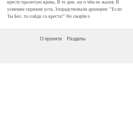
кресте пролитую кровь. В те дни, ни о чём не жалея, В
усмешке скривив уста, Злорадствовали архиереи: "Если
Ты Бог, то сойди со креста!" Не скорбя о
О проекте
Разделы