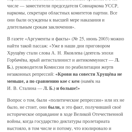
числе — заместители председателя Совнаркома УССР,
наркомы, секретари областных комитетов партии. Все
они были осуждены к высшей мере наказания и
длительным срокам заключения».
В газете «Аргументы и факты» (№ 25, июнь 2003) можно
найти такой пассаж: «Уже в наши дни приговором
Хрущёву стали слова А. Н. Яковлева (деятель эпохи
Л.
Горбачёва, ярый антисталинист и антикоммунист —
Б.
), руководителя Комиссии по реабилитации жертв
«Крови на совести Хрущёва не
незаконных репрессий:
меньше, а по сравнению кое с кем
(намёк на
Л. Б.) и больше!»
И. В. Сталина —
Вопрос о том, были «политические репрессии» или их не
были,
было, не стоит, они
и это факт, получивший своё
историческое оправдание в ходе Великой Отечественной
войны, когда государство диктатуры пролетариата
выстояло, в том числе и потому, что изолировало и