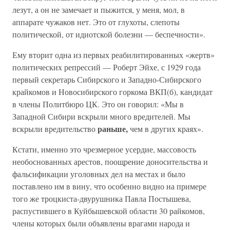
лезут, а он не замечает и пыжится, у меня, мол, в
аппарате чужаков нет. Это от глухоты, слепоты
политической, от идиотской болезни — беспечности».
Ему вторит одна из первых реабилитированных «жертв»
политических репрессий — Роберт Эйхе, с 1929 года
первый секретарь Сибирского и Западно-Сибирского
крайкомов и Новосибирского горкома ВКП(б), кандидат
в члены Политбюро ЦК. Это он говорил: «Мы в
Западной Сибири вскрыли много вредителей. Мы
раньше,
вскрыли вредительство
чем в других краях».
Кстати, именно это чрезмерное усердие, массовость
необоснованных арестов, поощрение доносительства и
фальсификации уголовных дел на местах и было
поставлено им в вину, что особенно видно на примере
того же троцкиста-двурушника Павла Постышева,
распустившего в Куйбышевской области 30 райкомов,
члены которых были объявлены врагами народа и