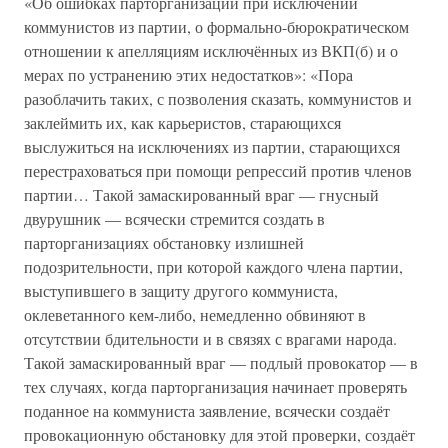
«Об ошибках парторганизаций при исключении
коммунистов из партии, о формально-бюрократическом
отношении к апелляциям исключённых из ВКП(б) и о
мерах по устранению этих недостатков»: «Пора
разоблачить таких, с позволения сказать, коммунистов и
заклеймить их, как карьеристов, старающихся
выслужиться на исключениях из партии, старающихся
перестраховаться при помощи репрессий против членов
партии… Такой замаскированный враг — гнусный
двурушник — всячески стремится создать в
парторганизациях обстановку излишней
подозрительности, при которой каждого члена партии,
выступившего в защиту другого коммуниста,
оклеветанного кем-либо, немедленно обвиняют в
отсутствии бдительности и в связях с врагами народа.
Такой замаскированный враг — подлый провокатор — в
тех случаях, когда парторганизация начинает проверять
поданное на коммуниста заявление, всячески создаёт
провокационную обстановку для этой проверки, создаёт