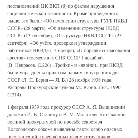
постановлений ЦК ВКП (б) по фактам нарушения
социалистической законности. Кроме приведённого
выше, это были: «Об изменении структуры ГУГБ НКВД
СССР» (28 марта), «Об изменении структуры НКВД
СССР» (13 сентября), «О структуре НКВД СССР» (23
сентября), «Об учёте, проверке и утверждении
работников НКВД» (14 ноября), «О порядке согласования
арестов» (совместно с СНК СССР 1 декабря).
(В. Некрасов. С.226) «Тройки» и «двойки» при НКВД
были упразднены приказом наркома внутренних дел
Л. Б.
СССР (Л. П. Берия —
) 26 ноября 1938 года.
Расправа Прокурорские судьбы М.: Юрид. Лит., 1990.
С.314)
1 февраля 1939 года прокурор СССР А. Я. Вышинский
доложил И. В. Сталину и В. М. Молотову, что Главной
военной прокуратурой по просьбе секретаря
Вологодского обкома выявлены факты особо опасных
преступлений, совершённых рядом сотрудников