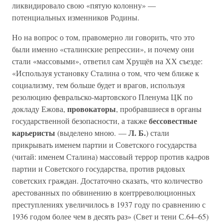
ликвидировало свою «пятую колонну» —
потенциальных изменников Родины.
Но на вопрос о том, правомерно ли говорить, что это
были именно «сталинские репрессии», и почему они
стали «массовыми», ответил сам Хрущёв на ХХ съезде:
«Используя установку Сталина о том, что чем ближе к
социализму, тем больше будет и врагов, используя
резолюцию февральско-мартовского Пленума ЦК по
провокаторы
докладу Ежова,
, пробравшиеся в органы
бессовестные
государственной безопасности, а также
карьеристы
Л. Б.
(выделено мною. —
) стали
прикрывать именем партии и Советского государства
(читай: именем Сталина) массовый террор против кадров
партии и Советского государства, против рядовых
советских граждан. Достаточно сказать, что количество
арестованных по обвинению в контрреволюционных
преступлениях увеличилось в 1937 году по сравнению с
1936 годом более чем в десять раз» (Свет и тени С.64–65)