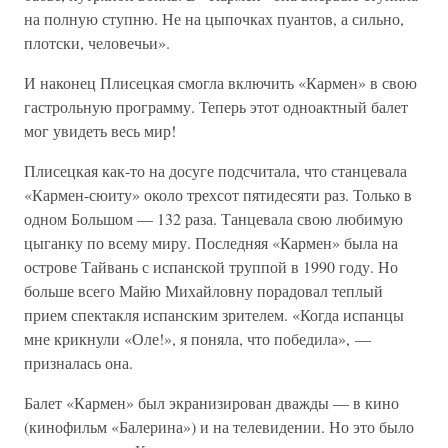
на полную ступню. Не на цыпочках пуантов, а сильно,
плотски, человечьи».
И наконец Плисецкая смогла включить «Кармен» в свою
гастрольную программу. Теперь этот одноактный балет
мог увидеть весь мир!
Плисецкая как-то на досуге подсчитала, что станцевала
«Кармен-сюиту» около трехсот пятидесяти раз. Только в
одном Большом — 132 раза. Танцевала свою любимую
цыганку по всему миру. Последняя «Кармен» была на
острове Тайвань с испанской труппой в 1990 году. Но
больше всего Майю Михайловну порадовал теплый
прием спектакля испанским зрителем. «Когда испанцы
мне крикнули «Оле!», я поняла, что победила», —
призналась она.
Балет «Кармен» был экранизирован дважды — в кино
(кинофильм «Балерина») и на телевидении. Но это было