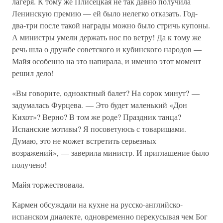
лагеря. К тому же Плисецкая не так давно получила
Ленинскую премию — ей было нелегко отказать. Год-
два-три после такой награды можно было стричь купоны.
А министры умели держать нос по ветру! Да к тому же
речь шла о дружбе советского и кубинского народов —
Майя особенно на это напирала, и именно этот момент
решил дело!
«Вы говорите, одноактный балет? На сорок минут? —
задумалась Фурцева. — Это будет маленький «Дон
Кихот»? Верно? В том же роде? Праздник танца?
Испанские мотивы? Я посоветуюсь с товарищами.
Думаю, это не может встретить серьезных
возражений», — заверила министр. И приглашение было
получено!
Майя торжествовала.
Кармен обсуждали на кухне на русско-английско-
испанском диалекте, одновременно перекусывая чем Бог