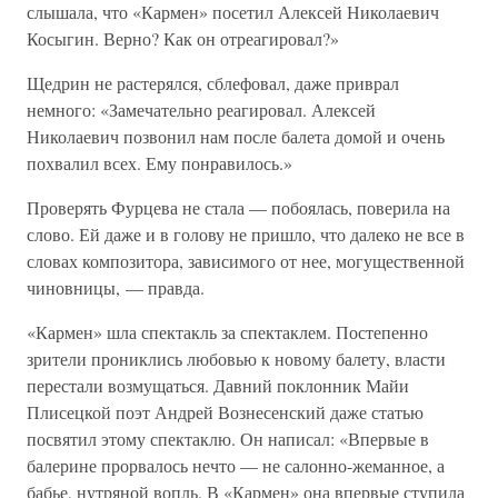
слышала, что «Кармен» посетил Алексей Николаевич
Косыгин. Верно? Как он отреагировал?»
Щедрин не растерялся, сблефовал, даже приврал
немного: «Замечательно реагировал. Алексей
Николаевич позвонил нам после балета домой и очень
похвалил всех. Ему понравилось.»
Проверять Фурцева не стала — побоялась, поверила на
слово. Ей даже и в голову не пришло, что далеко не все в
словах композитора, зависимого от нее, могущественной
чиновницы, — правда.
«Кармен» шла спектакль за спектаклем. Постепенно
зрители прониклись любовью к новому балету, власти
перестали возмущаться. Давний поклонник Майи
Плисецкой поэт Андрей Вознесенский даже статью
посвятил этому спектаклю. Он написал: «Впервые в
балерине прорвалось нечто — не салонно-жеманное, а
бабье, нутряной вопль. В «Кармен» она впервые ступила