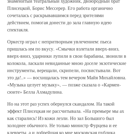
знаменитый театральный художник, двоюродный брат
Плисецкой, Борис Мессерер. Его работа органично
сочеталась с раскрывавшимся перед зрителями
действием, помогая донести до зала главную идею
спектакля.
Оркестр играл с непритворным увлечением: пьеса
пришлась им по вкусу. «Смычки взлетали вверх-вниз,
вверх-вниз, ударники лупили в свои барабаны, звонили в
колокола, ласкали невиданные мною доселе экзотические
инструменты, верещали, скрипели, посвистывали. Вот
это да!..» — восхищалась тем вечером Майя Михайловна.
«Музыка целует музыку», — позже сказала о «Кармен-
сюите» Белла Ахмадулина.
Но на этот раз успех обернулся скандалом. На такой
эффект Плисецкая не рассчитывала. «На премьере мы ах
как старались! Из кожи лезли. Но зал Большого был
холоднее обычного. Не только министр Фурцева и ее
клевреты, а и добрейшая ко мне московская публика