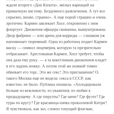
ждали второго «Дон Кихота», милых вариаций на
привычную им тему. Бездумного развлечения. А тут все
серьезно, внове, странно». А еще порой страшно и очень
эротично. Кармен завлекает Хосе, откровенно с ним
флиртует. Движения офицера скованны, вымуштрованы.
Двор фабрики — или арена для корриды — слишком уж
напоминает тюремный. Одна из работниц подает Кармен
маску — символ лицемерия, которую та презрительно
отбрасывает. Арестовывая Кармен, Хосе требует, чтобы
она дала ему руку, — а та кокетливым движением кладет
в его ладонь ножку. А потом этой же ножкой томно
обвивает его торс. Это же секс! Это приглашение! О,
такого Москва еще не видела: секса в СССР, как
известно, не было. Публика опешила. «Аплодировали
больше из вежливости, из уважения, из любви к
предыдущему. А где пируэты? Где шене? Где фуэте? Где
туры по кругу? Где красавица-пачка проказливой Китри?
Я чувствовала, как зал, словно тонущий флагман,