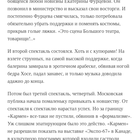
боящейся любой новизны Екатерины Фурцевой. Он
позвонил в министерство и высказал свои восторги. И
постепенно Фурцева смягчилась, только потребовала
обязательно убрать поддержки и поменять костюмы,
прикрыв голые ляжки. «Это сцена Большого театра,
товарищи!..»
И второй спектакль состоялся. Хоть и с купюрами! На
взлете струнных, на самой высокой поддержке, когда
балерина замирала в эротичном арабеске, обвивая ногой
бедра Хосе, падал занавес, и только музыка доводила
адажио до конца.
Потом был третий спектакль, четвертый. Московская
публика начала помаленьку привыкать к новшеству. От
спектакля к спектаклю нарастал успех. Но за границу
«Кармен» все-таки не пустили, обвинив в «формализме».
Уж слишком эпатирующим было это действо. «Кармен»
не разрешили показать на выставке «Экспо-67» в Канаде,
в культурную программу которой входили гастроли