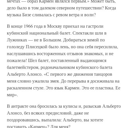
мечтах — образ Кармен являлся первым.» Может быть,
дело было в том далеком северном путешествии? Когда
музыка Бизе сливалась с ревом ветра и волн?
В конце 1966 года в Москву приехал на гастроли
кубинский национальный балет. Спектакли шли в
Лужниках — не в Большом. Добираться зимой по
гололеду Плисецкой было лень, но она себя пересилила,
наслушавшись восторженных отзывов знакомых, и не
пожалела! Шел балет, поставленный выдающимся
балетмейстером, родоначальником кубинского балета
Альберто Алонсо. «С первого же движения танцоров
меня словно ужалила змея. До перерыва я досиживала на
раскаленном стуле. Это язык Кармен. Это ее пластика. Ее
мир».
В антракте она бросилась за кулисы и, разыскав Альберто
Алонсо, без всяких предисловий, даже не
поздоровавшись, выпалила: Альберто, вы хотите
поставить «Кармен»? Для меня?