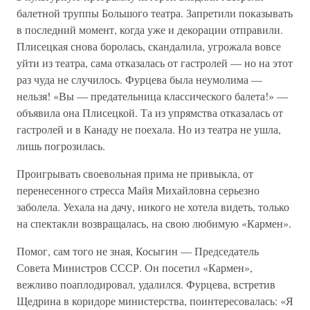
балетной труппы Большого театра. Запретили показывать
в последний момент, когда уже и декорации отправили.
Плисецкая снова боролась, скандалила, угрожала вовсе
уйти из театра, сама отказалась от гастролей — но на этот
раз чуда не случилось. Фурцева была неумолима —
нельзя! «Вы — предательница классического балета!» —
объявила она Плисецкой. Та из упрямства отказалась от
гастролей и в Канаду не поехала. Но из театра не ушла,
лишь погрозилась.
Проигрывать своевольная прима не привыкла, от
перенесенного стресса Майя Михайловна серьезно
заболела. Уехала на дачу, никого не хотела видеть, только
на спектакли возвращалась, на свою любимую «Кармен».
Помог, сам того не зная, Косыгин — Председатель
Совета Министров СССР. Он посетил «Кармен»,
вежливо поаплодировал, удалился. Фурцева, встретив
Щедрина в коридоре министерства, поинтересовалась: «Я