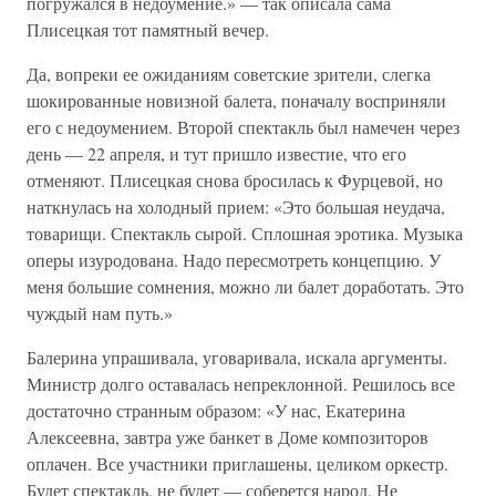
погружался в недоумение.» — так описала сама
Плисецкая тот памятный вечер.
Да, вопреки ее ожиданиям советские зрители, слегка
шокированные новизной балета, поначалу восприняли
его с недоумением. Второй спектакль был намечен через
день — 22 апреля, и тут пришло известие, что его
отменяют. Плисецкая снова бросилась к Фурцевой, но
наткнулась на холодный прием: «Это большая неудача,
товарищи. Спектакль сырой. Сплошная эротика. Музыка
оперы изуродована. Надо пересмотреть концепцию. У
меня большие сомнения, можно ли балет доработать. Это
чуждый нам путь.»
Балерина упрашивала, уговаривала, искала аргументы.
Министр долго оставалась непреклонной. Решилось все
достаточно странным образом: «У нас, Екатерина
Алексеевна, завтра уже банкет в Доме композиторов
оплачен. Все участники приглашены, целиком оркестр.
Будет спектакль, не будет — соберется народ. Не