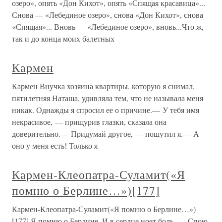
озеро», опять «Дон Кихот», опять «Спящая красавица»...
Снова — «Лебединое озеро», снова «Дон Кихот», снова
«Спящая»... Вновь — «Лебединое озеро», вновь...Что ж,
так и до конца моих балетных
Кармен
Кармен Внучка хозяина квартиры, которую я снимал,
пятилетняя Наташа, удивляла тем, что не называла меня
никак. Однажды я спросил ее о причине.— У тебя имя
некрасивое, — прищурив глазки, сказала она
доверительно.— Придумай другое, — пошутил я.— А
оно у меня есть! Только я
Кармен-Клеопатра-Суламит(«Я
помню о Берлине…»)[177]
Кармен-Клеопатра-Суламит(«Я помню о Берлине…»)
[177] Я помню о Берлине, И в сердце ноет боль, — Спою