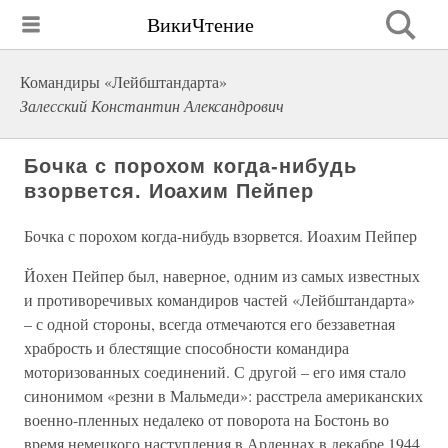
ВикиЧтение
Командиры «Лейбштандарта»
Залесский Константин Александрович
Бочка с порохом когда-нибудь
взорвется. Иоахим Пейпер
Бочка с порохом когда-нибудь взорвется. Иоахим Пейпер
Йохен Пейпер был, наверное, одним из самых известных
и противоречивых командиров частей «Лейбштандарта»
– с одной стороны, всегда отмечаются его беззаветная
храбрость и блестящие способности командира
моторизованных соединений. С другой – его имя стало
синонимом «резни в Мальмеди»: расстрела американских
военно-пленных недалеко от поворота на Бостонь во
время немецкого наступления в Арденнах в декабре 1944