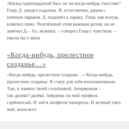
Эпизод одиннадцатый Был ли ты когда-нибудь счастлив?
Гошу Д. увидел издалека. И, естественно, рядом с
пивным ларьком. Д. подошёл к ларьку. Гоша, как всегда,
клянчил пиво. Увлечённый этим важным делом, он не
замечал Д.– Ах, мужики, – говорил Гоша с чувством, –
ежели бы у меня
«Когда-нибудь, прелестное
созданье…»
«Когда-нибудь, прелестное созданье…» Когда-нибудь,
прелестное созданье, Я стану для тебя воспоминаньем.
Там, в памяти твоей голубоокой, Затерянным –
так далеко?-далёко. Забудешь ты мой профиль
горбоносый, И лоб в апофеозе папиросы, И вечный смех
мой, коим всех