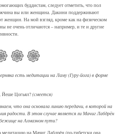
омогающих буддистам, следует отметить, что пол
мужчина вы или женщина. Дакини поддерживают
т женщин. На мой взгляд, кроме как на физическом
 не очень отличаются – например, и те и другие
ивности.
ерняка есть медитации на Ламу (Гуру-йога) в форме
ь, Йеше Цогьял?
(смеется)
аем, что она основала линию передачи, в которой на
ия радости. В этом случае является ли Мачиг Лабдрён
ибежище на Алмазном пути?
 медитацию на Мачиг Лабдрён (по-тибетски она