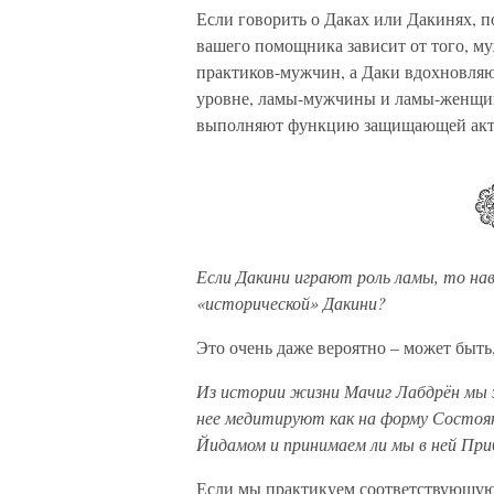
Если говорить о Даках или Дакинях, п
вашего помощника зависит от того, 
практиков-мужчин, а Даки вдохновляю
уровне, ламы-мужчины и ламы-женщины
выполняют функцию защищающей акт
Если Дакини играют роль ламы, то нав
«исторической» Дакини?
Это очень даже вероятно – может быт
Из истории жизни Мачиг Лабдрён мы зн
нее медитируют как на форму Состоян
Йидамом и принимаем ли мы в ней Пр
Если мы практикуем соответствующую