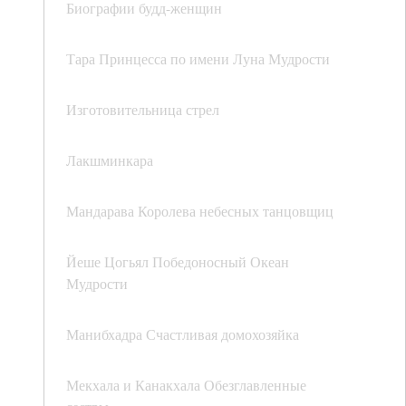
Биографии будд-женщин
Тара Принцесса по имени Луна Мудрости
Изготовительница стрел
Лакшминкара
Мандарава Королева небесных танцовщиц
Йеше Цогьял Победоносный Океан
Мудрости
Манибхадра Счастливая домохозяйка
Мекхала и Канакхала Обезглавленные