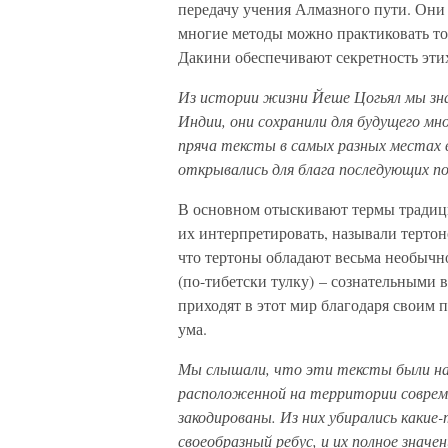
передачу учения Алмазного пути. Они
многие методы можно практиковать тол
Дакини обеспечивают секретность этих
Из истории жизни Йеше Цогьял мы зна
Индии, они сохранили для будущего мно
пряча тексты в самых разных местах 
открывались для блага последующих по
В основном отыскивают термы традици
их интерпретировать, называли терто
что тертоны обладают весьма необычн
(по-тибетски тулку) – сознательным
приходят в этот мир благодаря своим
ума.
Мы слышали, что эти тексты были на
расположенной на территории совреме
закодированы. Из них убирались какие-
своеобразный ребус, и их полное знач