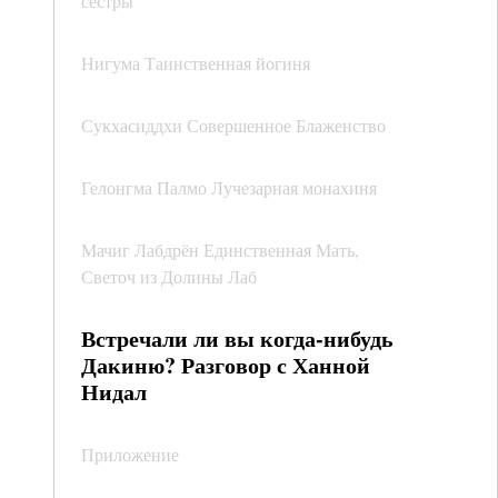
сестры
Нигума Таинственная йогиня
Сукхасиддхи Совершенное Блаженство
Гелонгма Палмо Лучезарная монахиня
Мачиг Лабдрён Единственная Мать,
Светоч из Долины Лаб
Встречали ли вы когда-нибудь
Дакиню? Разговор с Ханной
Нидал
Приложение