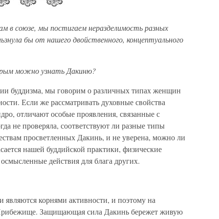
м в союзе, мы постигаем неразделимость разных
льзнула бы от нашего двойственного, концептуального
торым можно узнать Дакиню?
тии буддизма, мы говорим о различных типах женщин
ности. Если же рассматривать духовные свойства
ро, отличают особые проявления, связанные с
огда не проверяла, соответствуют ли разные типы
ствам просветленных Дакинь, и не уверена, можно ли
асается нашей буддийской практики, физические
 осмысленные действия для блага других.
 являются корнями активности, и поэтому на
Прибежище. Защищающая сила Дакинь бережет живую