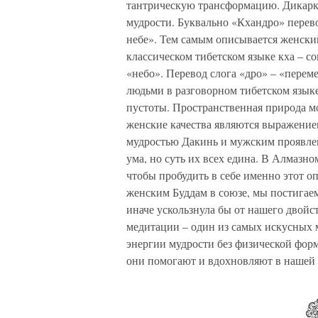
тантрическую трансформацию. Дикарка
мудрости. Буквально «Кхандро» перев
небе». Тем самым описывается женский
классическом тибетском языке кха – с
«небо». Перевод слога «дро» – «перем
людьми в разговорном тибетском язык
пустоты. Пространственная природа мо
женские качества являются выражением
мудростью Дакинь и мужским проявлен
ума, но суть их всех едина. В Алмазн
чтобы пробудить в себе именно этот 
женским Буддам в союзе, мы постигаем
иначе ускользнула бы от нашего двойс
медитации – один из самых искусных м
энергии мудрости без физической фор
они помогают и вдохновляют в нашей п