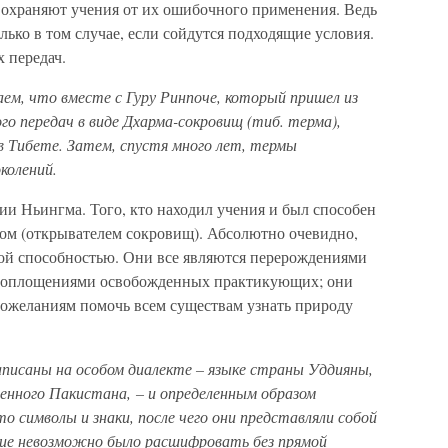
 охраняют учения от их ошибочного применения. Ведь
ько в том случае, если сойдутся подходящие условия.
 передач.
ем, что вместе с Гуру Ринпоче, который пришел из
го передач в виде Дхарма-сокровищ (тиб. терма),
в Тибете. Затем, спустя много лет, термы
колений.
и Ньингма. Того, кто находил учения и был способен
ном (открывателем сокровищ). Абсолютно очевидно,
ой способностью. Они все являются перерождениями
и воплощениями освобожденных практикующих; они
 пожеланиям помочь всем существам узнать природу
писаны на особом диалекте – языке страны Уддияны,
нного Пакистана, – и определенным образом
то символы и знаки, после чего они представляли собой
ение невозможно было расшифровать без прямой