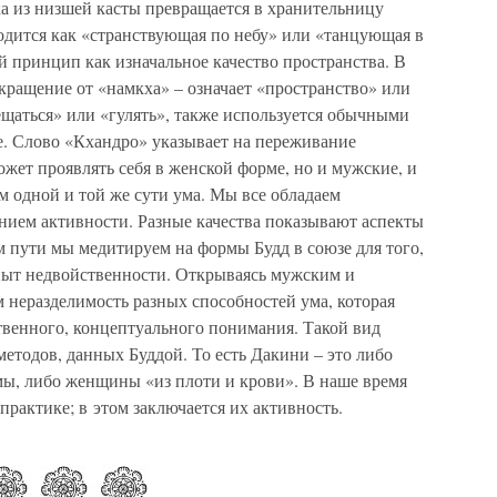
 из низшей касты превращается в хранительницу
одится как «странствующая по небу» или «танцующая в
 принцип как изначальное качество пространства. В
окращение от «намкха» – означает «пространство» или
ещаться» или «гулять», также используется обычными
е. Слово «Кхандро» указывает на переживание
жет проявлять себя в женской форме, но и мужские, и
 одной и той же сути ума. Мы все обладаем
ием активности. Разные качества показывают аспекты
ом пути мы медитируем на формы Будд в союзе для того,
опыт недвойственности. Открываясь мужским и
 неразделимость разных способностей ума, которая
твенного, концептуального понимания. Такой вид
етодов, данных Буддой. То есть Дакини – это либо
мы, либо женщины «из плоти и крови». В наше время
рактике; в этом заключается их активность.