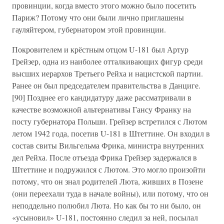
провинции, когда вместо этого можно было посетить
Париж? Потому что они были лично приглашены
гауляйтером, губернатором этой провинции.
Покровителем и крёстным отцом U-181 был Артур
Грейзер, одна из наиболее отталкивающих фигур среди
высших иерархов Третьего Рейха и нацистской партии.
Ранее он был председателем правительства в Данциге.
[90] Позднее его кандидатуру даже рассматривали в
качестве возможной альтернативы Гансу Франку на
посту губернатора Польши. Грейзер встретился с Лютом
летом 1942 года, посетив U-181 в Штеттине. Он входил в
состав свиты Вильгельма Фрика, министра внутренних
дел Рейха. После отъезда Фрика Грейзер задержался в
Штеттине и подружился с Лютом. Это могло произойти
потому, что он знал родителей Люта, живших в Позене
(они переехали туда в начале войны), или потому, что он
неподдельно полюбил Люта. Но как бы то ни было, он
«усыновил» U-181, постоянно следил за ней, посылал