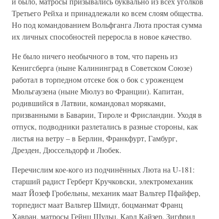
и было, матросы призывались буквально из всех уголков
Третьего Рейха и принадлежали ко всем слоям общества.
Но под командованием Вольфганга Люта простая сумма
их личных способностей переросла в новое качество.
Не было ничего необычного в том, что парень из
Кенигсберга (ныне Калининград в Советском Союзе)
работал в торпедном отсеке бок о бок с уроженцем
Мюльгаузена (ныне Мюлуз во Франции). Капитан,
родившийся в Латвии, командовал моряками,
призванными в Баварии, Тироле и Фрисландии. Уходя в
отпуск, подводники разлетались в разные стороны, как
листья на ветру – в Берлин, Франкфурт, Гамбург,
Дрезден, Дюссельдорф и Любек.
Перечислим кое-кого из подчинённых Люта на U-181:
старший радист Герберт Кручковски, электромеханик
маат Йозеф Гробельны, механик маат Вальтер Пфайфер,
торпедист маат Вальтер Шмидт, боцманмат Франц
Хавран, матросы Гейнц Шульц, Карл Кайзер, Зигфрид