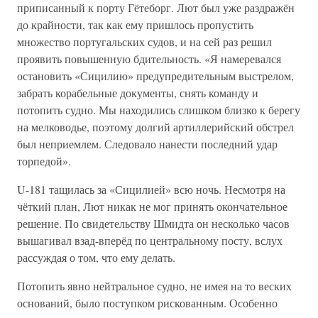
приписанный к порту Гётеборг. Лют был уже раздражён
до крайности, так как ему пришлось пропустить
множество португальских судов, и на сей раз решил
проявить повышенную бдительность. «Я намеревался
остановить «Сицилию» предупредительным выстрелом,
забрать корабельные документы, снять команду и
потопить судно. Мы находились слишком близко к берегу
на мелководье, поэтому долгий артиллерийский обстрел
был неприемлем. Следовало нанести последний удар
торпедой».
U-181 тащилась за «Сицилией» всю ночь. Несмотря на
чёткий план, Лют никак не мог принять окончательное
решение. По свидетельству Шмидта он несколько часов
вышагивал взад-вперёд по центральному посту, вслух
рассуждая о том, что ему делать.
Потопить явно нейтральное судно, не имея на то веских
оснований, было поступком рискованным. Особенно