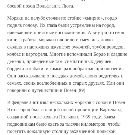
боевой поход Вольфганга Люта.
Моряки на палубе стояли по стойке «смирно», гордо
подняв голову. Их глаза были устремлены на город,
навевавший приятные воспоминания. А внутри отсеков
кипела работа, моряки говорили и смеялись, ловко
скользя в настоящих джунглях рукоятей, трубопроводов,
колбас и картофеля. Многие вспоминали Бордо и сладкие
денёчки, проведённые там, симпатичных девушек,
бордели и кабаки, и самые разнообразные приключения.
Они рассказывали о поездках домой, своих родителях и
семьях, своих возлюбленных и старых друзьях. Или они
говорили о путешествии в Позен.[89]
В феврале Лют взял нескольких моряков с собой в Позен.
Этот город был столицей новой провинции Вартеланд,
созданной после захвата Польши в 1939 году. Зачем
подводникам было ехать за тысячи километров, чтобы
посетить дождливую столицу захваченной польской