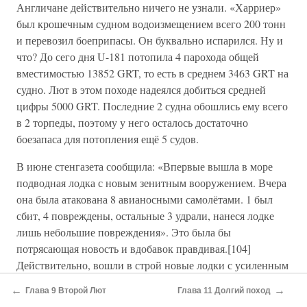
Англичане действительно ничего не узнали. «Харриер»
был крошечным судном водоизмещением всего 200 тонн
и перевозил боеприпасы. Он буквально испарился. Ну и
что? До сего дня U-181 потопила 4 парохода общей
вместимостью 13852 GRT, то есть в среднем 3463 GRT на
судно. Лют в этом походе надеялся добиться средней
цифры 5000 GRT. Последние 2 судна обошлись ему всего
в 2 торпеды, поэтому у него осталось достаточно
боезапаса для потопления ещё 5 судов.
В июне стенгазета сообщила: «Впервые вышла в море
подводная лодка с новым зенитным вооружением. Вчера
она была атакована 8 авианосными самолётами. 1 был
сбит, 4 повреждены, остальные 3 удрали, нанеся лодке
лишь небольшие повреждения». Это была бы
потрясающая новость и вдобавок правдивая.[104]
Действительно, вошли в строй новые лодки с усиленным
зенитным вооружением. Но это была лишь половина
←
→
Глава 9 Второй Лют
Глава 11 Долгий поход
правды. Ситуация складывалась настолько плохая, что