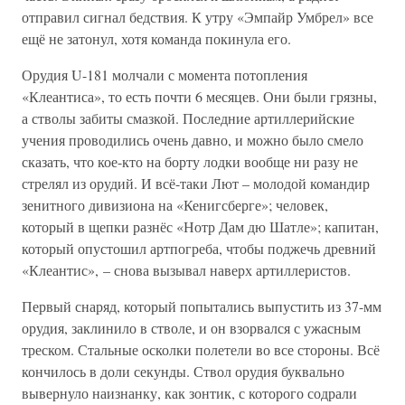
отправил сигнал бедствия. К утру «Эмпайр Умбрел» все
ещё не затонул, хотя команда покинула его.
Орудия U-181 молчали с момента потопления
«Клеантиса», то есть почти 6 месяцев. Они были грязны,
а стволы забиты смазкой. Последние артиллерийские
учения проводились очень давно, и можно было смело
сказать, что кое-кто на борту лодки вообще ни разу не
стрелял из орудий. И всё-таки Лют – молодой командир
зенитного дивизиона на «Кенигсберге»; человек,
который в щепки разнёс «Нотр Дам дю Шатле»; капитан,
который опустошил артпогреба, чтобы поджечь древний
«Клеантис», – снова вызывал наверх артиллеристов.
Первый снаряд, который попытались выпустить из 37-мм
орудия, заклинило в стволе, и он взорвался с ужасным
треском. Стальные осколки полетели во все стороны. Всё
кончилось в доли секунды. Ствол орудия буквально
вывернуло наизнанку, как зонтик, с которого содрали