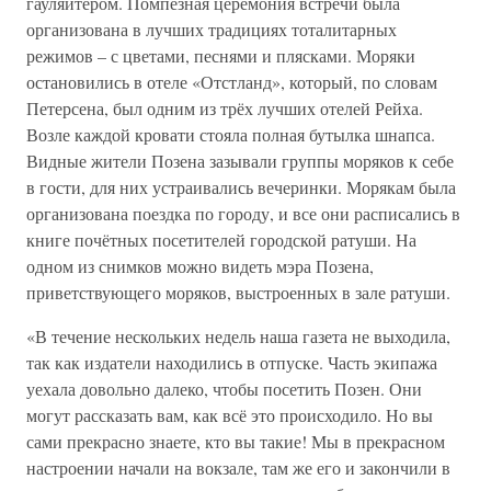
гауляйтером. Помпезная церемония встречи была
организована в лучших традициях тоталитарных
режимов – с цветами, песнями и плясками. Моряки
остановились в отеле «Отстланд», который, по словам
Петерсена, был одним из трёх лучших отелей Рейха.
Возле каждой кровати стояла полная бутылка шнапса.
Видные жители Позена зазывали группы моряков к себе
в гости, для них устраивались вечеринки. Морякам была
организована поездка по городу, и все они расписались в
книге почётных посетителей городской ратуши. На
одном из снимков можно видеть мэра Позена,
приветствующего моряков, выстроенных в зале ратуши.
«В течение нескольких недель наша газета не выходила,
так как издатели находились в отпуске. Часть экипажа
уехала довольно далеко, чтобы посетить Позен. Они
могут рассказать вам, как всё это происходило. Но вы
сами прекрасно знаете, кто вы такие! Мы в прекрасном
настроении начали на вокзале, там же его и закончили в