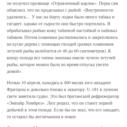
он получил прозвище «Отравленный карлик». Перш сам
объяснил, что он проделывал с рыбой: «Внутренности
удалялись… У нас на борту лодки было много табака и
сигарет, однако от сырости они быстро портились. Я
обрабатывал рыбью кожу табачной настойкой и набивал
табаком. Потом плавники распяливались и закреплялись
на куске дерева с помощью гвоздей (размах плавников
летучей рыбы колеблется от 40 до 60 сантиметров). К
концу похода все члены экипажа имели чучело летучей
рыбы, которое можно было во время отпуска увезти
домой».
Ночью 10 апреля, находясь в 400 милях юго-западнее
Фритауна и довольно близко к экватору, U-181 в лунном
свете заметила судно. Это был британский рефрижератор
«Эмпайр Уимбрел». Лют решил, что он станет первой
добычей в этом походе. Если бы он знал, что его ожидает,
то оставил бы англичанина в покое.