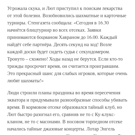
Угрожала скука, и Лют приступил к поискам лекарства
от этой болезни. Возобновились шахматные и карточные
турниры. Стенгазета сообщала: «Сегодня в 16.30
начнётся блицтурнир во всех отсеках. Заявки
принимаются боцманом Хавраном до 16.00. Каждый
найдёт себе партнёра. Десять секунд на ход! Возле
каждой доски будет сидеть судья с секундомером.
Тронуто – схожено! Ходы назад не берутся. Если кто-то
трижды просрочит время, он считается проигравшим.
Это прекрасный шанс для слабых игроков, которые очень
любят шахматы!»
Люди строили планы праздника во время пересечения
экватора и придумывали разнообразные способы убивать
время. В кормовом отсеке образовался тайный клуб, но
Лют быстро разогнал его, сравнив не то с Ку-клукс-
кланом, не то с масонами. В носовом торпедном отсеке
начались тайные джазовые концерты. Лотар Энгель