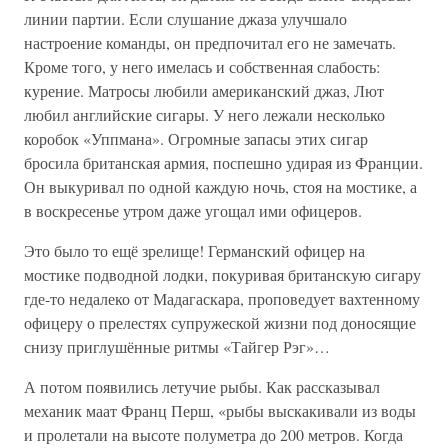
линии партии. Если слушание джаза улучшало
настроение команды, он предпочитал его не замечать.
Кроме того, у него имелась и собственная слабость:
курение. Матросы любили американский джаз, Лют
любил английские сигары. У него лежали несколько
коробок «Уппмана». Огромные запасы этих сигар
бросила британская армия, поспешно удирая из Франции.
Он выкуривал по одной каждую ночь, стоя на мостике, а
в воскресенье утром даже угощал ими офицеров.
Это было то ещё зрелище! Германский офицер на
мостике подводной лодки, покуривая британскую сигару
где-то недалеко от Мадагаскара, проповедует вахтенному
офицеру о прелестях супружеской жизни под доносящие
снизу приглушённые ритмы «Тайгер Рэг»…
А потом появились летучие рыбы. Как рассказывал
механик маат Франц Перш, «рыбы выскакивали из воды
и пролетали на высоте полуметра до 200 метров. Когда