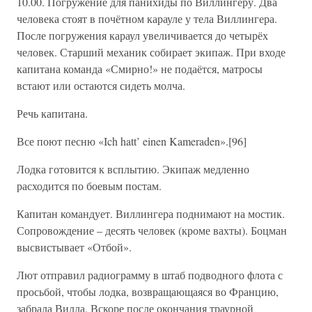
10.00. Погружение для панихиды по Виллингеру. Два
человека стоят в почётном карауле у тела Виллингера.
После погружения караул увеличивается до четырёх
человек. Старший механик собирает экипаж. При входе
капитана команда «Смирно!» не подаётся, матросы
встают или остаются сидеть молча.
Речь капитана.
Все поют песню «Ich hatt’ einen Kameraden».[96]
Лодка готовится к всплытию. Экипаж медленно
расходится по боевым постам.
Капитан командует. Виллингера поднимают на мостик.
Сопровождение – десять человек (кроме вахты). Боцман
высвистывает «Отбой».
Лют отправил радиограмму в штаб подводного флота с
просьбой, чтобы лодка, возвращающаяся во Францию,
забрала Вилла. Вскоре после окончания траурной