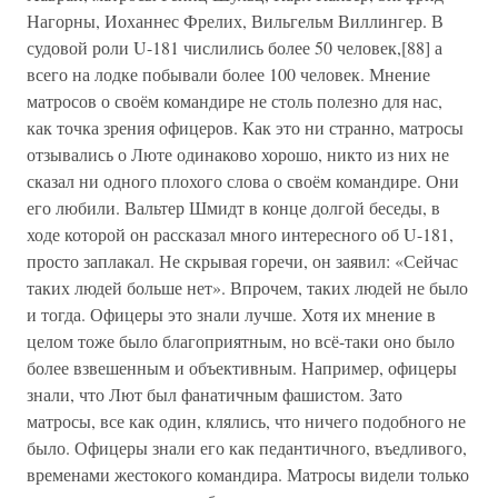
Нагорны, Иоханнес Фрелих, Вильгельм Виллингер. В
судовой роли U-181 числились более 50 человек,[88] а
всего на лодке побывали более 100 человек. Мнение
матросов о своём командире не столь полезно для нас,
как точка зрения офицеров. Как это ни странно, матросы
отзывались о Люте одинаково хорошо, никто из них не
сказал ни одного плохого слова о своём командире. Они
его любили. Вальтер Шмидт в конце долгой беседы, в
ходе которой он рассказал много интересного об U-181,
просто заплакал. Не скрывая горечи, он заявил: «Сейчас
таких людей больше нет». Впрочем, таких людей не было
и тогда. Офицеры это знали лучше. Хотя их мнение в
целом тоже было благоприятным, но всё-таки оно было
более взвешенным и объективным. Например, офицеры
знали, что Лют был фанатичным фашистом. Зато
матросы, все как один, клялись, что ничего подобного не
было. Офицеры знали его как педантичного, въедливого,
временами жестокого командира. Матросы видели только