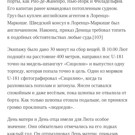
порты, как Рио-де-Жанейро, Нью-Йорк и Филадельфия.
Его капитан ранее командовал потопленным судном.
Груз был куплен английским агентом в Лоренцо-
Маркише. Шведский консул в Лоренцо-Маркише был
англичанином. Наконец, приказ Деница требовал топить
в подобных обстоятельствах любые суда.[103]
Экипажу было дано 30 минут на сбор вещей. В 10.00 Лют
подошёл на расстояние 400 метров, направил нос U-181
точно на мидель-шпангоут «Сицилии» и выпустил одну
торпеду, которая попала точно в цель. Один из моряков
U-181 сфотографировал «Сицилию», когда та
разломилась пополам и затонула. Янсен оставался
спокойным и даже весёлым, пока шлюпка не отвалила от
борта. Как только шлюпка отошла подальше, он принялся
громко проклинать «людоедов».
День матери и День отца имели для Люта особое
значение. Они обязательно отмечались на его лодках
каждый год. Он отпраздновал День матери, приказав