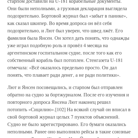
старпом доставили на U-181 корабельные документы.
Они были неполными, а грузовая декларация выглядела
подозрительно. Бортовой журнал был «забыт в панике»,
как сказал шкипер. Во время допроса он вёл себя
подозрительно, и Лют был уверен, что швед лжёт. Его
фамилия была Янсен. Он хотел дать понять, что однажды
уже играл подобную роль и провёл 4 месяца на
аргентинском госпитальном судне, после того как его
собственный корабль был потоплен. Стенгазета U-181
отмечала: «Всё оказалось предельно просто. Он дал
понять, что плавает ради денег, а не ради политики».
Лют и Янсен посовещались, и старпом был отправлен
обратно на судно за бортжурналом. После его изучения и
повторного допроса Янсена Лют наконец решил
потопить «Сицилию».[102] На всякий случай он вписал в
свой бортовой журнал целых 7 пунктов объяснений.
Судно не было зарегистрировано. Его бумаги оказались
неполными. Ранее оно выполняло рейсы в такие союзные