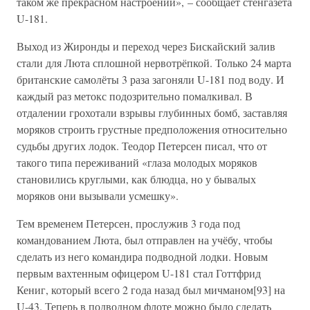
таком же прекрасном настроении», – сообщает стенгазета
U-181.
Выход из Жиронды и переход через Бискайский залив
стали для Люта сплошной нервотрёпкой. Только 24 марта
британские самолёты 3 раза загоняли U-181 под воду. И
каждый раз метокс подозрительно помалкивал. В
отдалении грохотали взрывы глубинных бомб, заставляя
моряков строить грустные предположения относительно
судьбы других лодок. Теодор Петерсен писал, что от
такого типа переживаний «глаза молодых моряков
становились круглыми, как блюдца, но у бывалых
моряков они вызывали усмешку».
Тем временем Петерсен, прослужив 3 года под
командованием Люта, был отправлен на учёбу, чтобы
сделать из него командира подводной лодки. Новым
первым вахтенным офицером U-181 стал Готтфрид
Кениг, который всего 2 года назад был мичманом[93] на
U-43. Теперь в подводном флоте можно было сделать