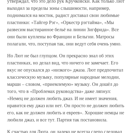
утверждал, что это дело рук Кручковски. Как только Лют
выходил за пределы зоны слышимости, например,
поднимался на мостик, радист доставал свои любимые
пластинки: «Тайгер Рэг», «Оркестр рэгтайма», «Мы
развесим выстиранное бельё на линии Зигфрида». Все
они были куплены во Франции и Бельгии. Матросы
полагали, что, поступая так, они ведут себя очень умно.
Но Лют не был глупцом. Он прекрасно знал об этих
пластинках, но делал вид, что ничего не замечает. Его
вкус не опускался до «низкого» джаза. Лют предпочитал
классическую музыку, популярные народные мелодии,
марши – словом, «приемлемую» музыку. Он дошёл до
того, что в «Проблемах руководства» даже ляпнул:
«Немец не должен любить джаз. И не имеет значения,
нравится ему джаз или нет. Он просто не должен любить
его, как не должен любить и евреев». Хорошие немцы не
любили джаз, и все тут. Партия так постановила.
К счастью для Люта, он далеко не всегда слепо следовал