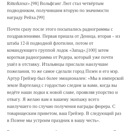
Ritterkreuz».[98] Вольфганг Лют стал четвёртым
подводником, получившим вторую по значимости
награду Рейха.[99]
Почти сразу после этого посыпались радиограммы с
поздравлениями. Первая пришла от Деница, вторая – из
штаба 12-й подводной флотилии, потом от
командующего группой лодок «Запад»,[100] затем
короткая радиограмма от Редера, который уже почти
ушёл в отставку. Итальянцы прислали наилучшие
пожелания, то же самое сделали город Позен и его мэр.
Артур Грейзер был более эмоционален: «Мы в имперской
земле Вартеланд с гордостью следим за вами, когда вы
ведёте наши лодки к новой славе, проявляя упорство и
отвагу. Я желаю вам и вашему экипажу всего
наилучшего по случаю получения награды фюрера. С
товарищеским приветом, ваш Грейзер. В следующий раз
в Позене мы устроим праздник в вашу честь».