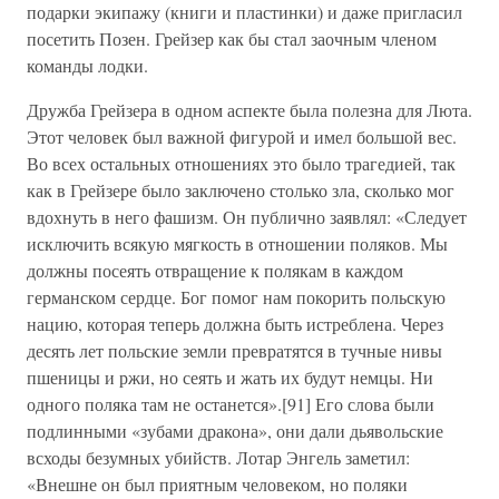
подарки экипажу (книги и пластинки) и даже пригласил
посетить Позен. Грейзер как бы стал заочным членом
команды лодки.
Дружба Грейзера в одном аспекте была полезна для Люта.
Этот человек был важной фигурой и имел большой вес.
Во всех остальных отношениях это было трагедией, так
как в Грейзере было заключено столько зла, сколько мог
вдохнуть в него фашизм. Он публично заявлял: «Следует
исключить всякую мягкость в отношении поляков. Мы
должны посеять отвращение к полякам в каждом
германском сердце. Бог помог нам покорить польскую
нацию, которая теперь должна быть истреблена. Через
десять лет польские земли превратятся в тучные нивы
пшеницы и ржи, но сеять и жать их будут немцы. Ни
одного поляка там не останется».[91] Его слова были
подлинными «зубами дракона», они дали дьявольские
всходы безумных убийств. Лотар Энгель заметил:
«Внешне он был приятным человеком, но поляки