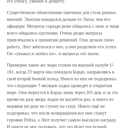
его отвагу, умение и доброту.
Существовали объективные причины для столь разных
мнений. Экипаж находился дальше от Люта, чем его
офицеры. Матросы гораздо реже общались с ним, и чаще
всего общались группами. Очень редко матросы
привлекались к принятию решений. Они делали свою
работу, Лют заботился о них, а они разделяли его успех.
Он «уважал и любил их», и матросы это знали.
Примерно такие же люди стояли на верхней палубе U-
181, когда 23 марта она покидала Бордо, направляясь в
свой второй боевой поход. Никто из них не подозревал,
что следующие 7 месяцев лодка проведёт в открытом
море. Они вернутся в Бордо лишь через 203 дня, и за это
время ни разу якорь лодки не коснётся дна, и никто из
моряков ни разу не ступит на сушу. Никто ещё не
подозревал, что после возвращения все они станут
героями Рейха, а Лют получит самую высокую награду.
И никто не мог подумать, что это будет последний