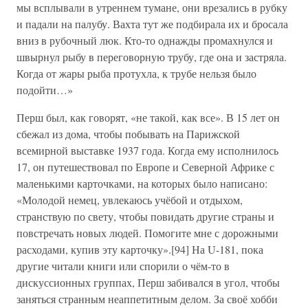
мы всплывали в утреннем тумане, они врезались в рубку
и падали на палубу. Вахта тут же подбирала их и бросала
вниз в рубочный люк. Кто-то однажды промахнулся и
швырнул рыбу в переговорную трубу, где она и застряла.
Когда от жары рыба протухла, к трубе нельзя было
подойти…»
Перш был, как говорят, «не такой, как все». В 15 лет он
сбежал из дома, чтобы побывать на Парижской
всемирной выставке 1937 года. Когда ему исполнилось
17, он путешествовал по Европе и Северной Африке с
маленькими карточками, на которых было написано:
«Молодой немец, увлекаюсь учёбой и отдыхом,
странствую по свету, чтобы повидать другие страны и
повстречать новых людей. Помогите мне с дорожными
расходами, купив эту карточку».[94] На U-181, пока
другие читали книги или спорили о чём-то в
дискуссионных группах, Перш забивался в угол, чтобы
заняться странным неаппетитным делом. За своё хобби