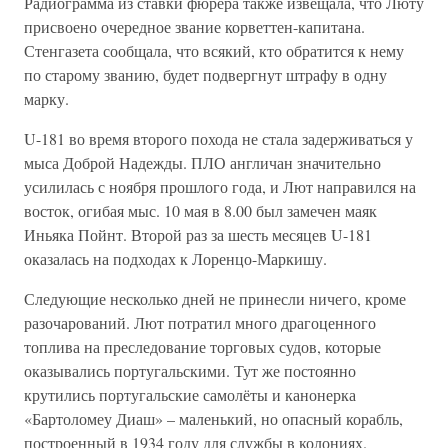
Радиограмма из ставки фюрера также извещала, что Люту
присвоено очередное звание корветтен-капитана.
Стенгазета сообщала, что всякий, кто обратится к нему
по старому званию, будет подвергнут штрафу в одну
марку.
U-181 во время второго похода не стала задерживаться у
мыса Доброй Надежды. ПЛО англичан значительно
усилилась с ноября прошлого года, и Лют направился на
восток, огибая мыс. 10 мая в 8.00 был замечен маяк
Иньяка Пойнт. Второй раз за шесть месяцев U-181
оказалась на подходах к Лоренцо-Маркишу.
Следующие несколько дней не принесли ничего, кроме
разочарований. Лют потратил много драгоценного
топлива на преследование торговых судов, которые
оказывались португальскими. Тут же постоянно
крутились португальские самолёты и канонерка
«Бартоломеу Диаш» – маленький, но опасный корабль,
построенный в 1934 году для службы в колониях.