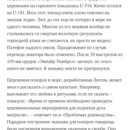
церемонии на горизонте показалась U-516. Кюне остался
на U-181. Весь этот эпизод очень плохо повлиял на
экипаж лодки. Лют до сих пор не потерял в море ни
одного человека. Многие из его моряков вообще не
сталкивались со смертью вплотную (результаты
торпедной атаки не считаются, их просто не видно).
Патефон надолго умолк. Празднование по случая
перехода экватора было отменено. После 20 выстрелов из
105-мм орудия «Эмпайр Уимбрел» затонул, но этого
никто не заметил. К коньяку никто не притронулся.
Церемония похорон в море, разработанная Лютом, может
много рассказать о самом капитане. Например,
выплывает его любовь к ритуалам, если не сказать –
показухе. «Время от времени необходимо проводить
церемониальные мероприятия для поднятия духа
матросов», – отмечает он в «Проблемах руководства».
Парадное построение экипажа для похорон товарища
было наглядным выражением уважения и скорби. Оно