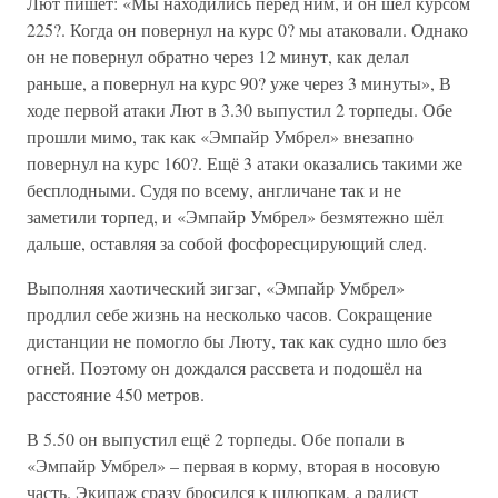
Лют пишет: «Мы находились перед ним, и он шёл курсом
225?. Когда он повернул на курс 0? мы атаковали. Однако
он не повернул обратно через 12 минут, как делал
раньше, а повернул на курс 90? уже через 3 минуты», В
ходе первой атаки Лют в 3.30 выпустил 2 торпеды. Обе
прошли мимо, так как «Эмпайр Умбрел» внезапно
повернул на курс 160?. Ещё 3 атаки оказались такими же
бесплодными. Судя по всему, англичане так и не
заметили торпед, и «Эмпайр Умбрел» безмятежно шёл
дальше, оставляя за собой фосфоресцирующий след.
Выполняя хаотический зигзаг, «Эмпайр Умбрел»
продлил себе жизнь на несколько часов. Сокращение
дистанции не помогло бы Люту, так как судно шло без
огней. Поэтому он дождался рассвета и подошёл на
расстояние 450 метров.
В 5.50 он выпустил ещё 2 торпеды. Обе попали в
«Эмпайр Умбрел» – первая в корму, вторая в носовую
часть. Экипаж сразу бросился к шлюпкам, а радист