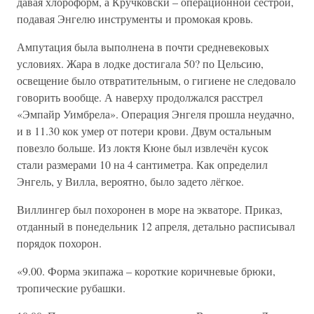
давая хлороформ, а Кручковски – операционной сестрой,
подавая Энгелю инструменты и промокая кровь.
Ампутация была выполнена в почти средневековых
условиях. Жара в лодке достигала 50? по Цельсию,
освещение было отвратительным, о гигиене не следовало
говорить вообще. А наверху продолжался расстрел
«Эмпайр Уимбрела». Операция Энгеля прошла неудачно,
и в 11.30 кок умер от потери крови. Двум остальным
повезло больше. Из локтя Кюне был извлечён кусок
стали размерами 10 на 4 сантиметра. Как определил
Энгель, у Вилла, вероятно, было задето лёгкое.
Виллингер был похоронен в море на экваторе. Приказ,
отданный в понедельник 12 апреля, детально расписывал
порядок похорон.
«9.00. Форма экипажа – короткие коричневые брюки,
тропические рубашки.