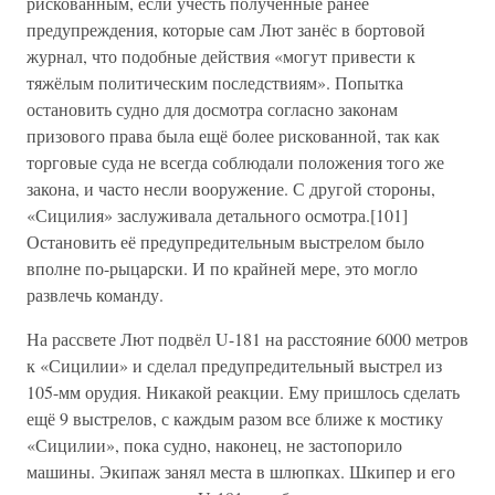
рискованным, если учесть полученные ранее
предупреждения, которые сам Лют занёс в бортовой
журнал, что подобные действия «могут привести к
тяжёлым политическим последствиям». Попытка
остановить судно для досмотра согласно законам
призового права была ещё более рискованной, так как
торговые суда не всегда соблюдали положения того же
закона, и часто несли вооружение. С другой стороны,
«Сицилия» заслуживала детального осмотра.[101]
Остановить её предупредительным выстрелом было
вполне по-рыцарски. И по крайней мере, это могло
развлечь команду.
На рассвете Лют подвёл U-181 на расстояние 6000 метров
к «Сицилии» и сделал предупредительный выстрел из
105-мм орудия. Никакой реакции. Ему пришлось сделать
ещё 9 выстрелов, с каждым разом все ближе к мостику
«Сицилии», пока судно, наконец, не застопорило
машины. Экипаж занял места в шлюпках. Шкипер и его