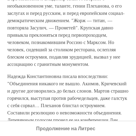
необыкновенном уме, таланте, гении Плеханова, о его
заслугах и перед русским, и перед европейским социал-
демократическим движением. "Жорж — титан, —
повторяла Засулич, — Прометей". Крупская давно
привыкла преклоняться перед первопроходцем,
человеком, познакомившим Россию с Марксом. Но
человек, сидевший за столиком ресторана, ослепляя
блеском остроумия, подавляя эрудицией, вызвал у нее
ассоциацию с гранитным монументом.
Надежда Константиновна писала впоследствии:
"Объединения никакого не вышло. Акимов, Кричевский
и другие договорились до белых слонов. Мартов страшно
горячился, выступая против рабочедельцев, даже галстук
с себя сорвал… Плеханов блистал остроумием.
Составили резолюцию о невозможности объединения.
Деревянным голосом прочел ее на конференции Дан.
"Папский нунций", — бросили ему противники.
Продолжение на Литрес