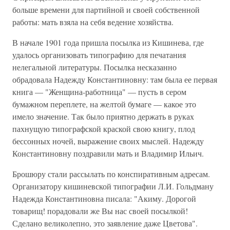
больше времени для партийной и своей собственной
работы: мать взяла на себя ведение хозяйства.
В начале 1901 года пришла посылка из Кишинева, где
удалось организовать типографию для печатания
нелегальной литературы. Посылка несказанно
обрадовала Надежду Константиновну: там была ее первая
книга — "Женщина-работница" — пусть в сером
бумажном переплете, на желтой бумаге — какое это
имело значение. Так было приятно держать в руках
пахнущую типографской краской свою книгу, плод
бессонных ночей, выражение своих мыслей. Надежду
Константиновну поздравили мать и Владимир Ильич.
Брошюру стали рассылать по конспиративным адресам.
Организатору кишиневской типографии Л.И. Гольдману
Надежда Константиновна писала: "Акиму. Дорогой
товарищ! порадовали же Вы нас своей посылкой!
Сделано великолепно, это заявление даже Цветова".