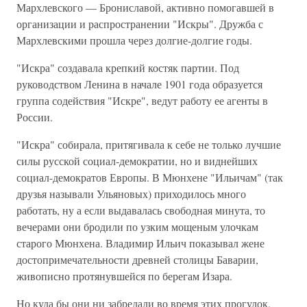
Мархлевского — Брониславой, активно помогавшей в
организации и распространении "Искры". Дружба с
Мархлевскими прошла через долгие-долгие годы.
"Искра" создавала крепкий костяк партии. Под
руководством Ленина в начале 1901 года образуется
группа содействия "Искре", ведут работу ее агенты в
России.
"Искра" собирала, притягивала к себе не только лучшие
силы русской социал-демократии, но и виднейших
социал-демократов Европы. В Мюнхене "Ильичам" (так
друзья называли Ульяновых) приходилось много
работать, ну а если выдавалась свободная минута, то
вечерами они бродили по узким мощеным улочкам
старого Мюнхена. Владимир Ильич показывал жене
достопримечательности древней столицы Баварии,
живописно протянувшейся по берегам Изара.
Но куда бы они ни забредали во время этих прогулок,