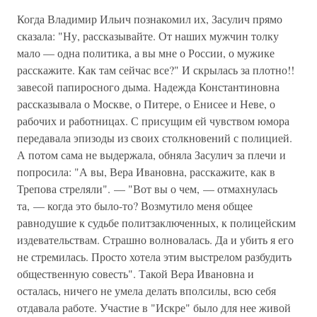
Когда Владимир Ильич познакомил их, Засулич прямо
сказала: "Ну, рассказывайте. От наших мужчин толку
мало — одна политика, а вы мне о России, о мужике
расскажите. Как там сейчас все?" И скрылась за плотно!!
завесой папиросного дыма. Надежда Константиновна
рассказывала о Москве, о Питере, о Енисее и Неве, о
рабочих и работницах. С присущим ей чувством юмора
передавала эпизоды из своих столкновений с полицией.
А потом сама не выдержала, обняла Засулич за плечи и
попросила: "А вы, Вера Ивановна, расскажите, как в
Трепова стреляли". — "Вот вы о чем, — отмахнулась
та, — когда это было-то? Возмутило меня общее
равнодушие к судьбе политзаключенных, к полицейским
издевательствам. Страшно волновалась. Да и убить я его
не стремилась. Просто хотела этим выстрелом разбудить
общественную совесть". Такой Вера Ивановна и
осталась, ничего не умела делать вполсилы, всю себя
отдавала работе. Участие в "Искре" было для нее живой