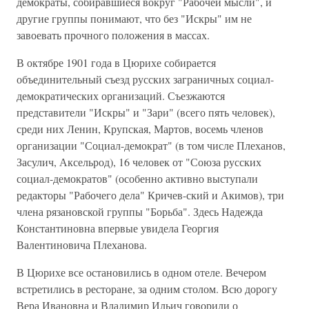
демократы, собиравшиеся вокруг "Рабочей мысли", и
другие группы понимают, что без "Искры" им не
завоевать прочного положения в массах.
В октябре 1901 года в Цюрихе собирается
объединительный съезд русских заграничных социал-
демократических организаций. Съезжаются
представители "Искры" и "Зари" (всего пять человек),
среди них Ленин, Крупская, Мартов, восемь членов
организации "Социал-демократ" (в том числе Плеханов,
Засулич, Аксельрод), 16 человек от "Союза русских
социал-демократов" (особенно активно выступали
редакторы "Рабочего дела" Кричев-ский и Акимов), три
члена рязановской группы "Борьба". Здесь Надежда
Константиновна впервые увидела Георгия
Валентиновича Плеханова.
В Цюрихе все остановились в одном отеле. Вечером
встретились в ресторане, за одним столом. Всю дорогу
Вера Ивановна и Владимир Ильич говорили о