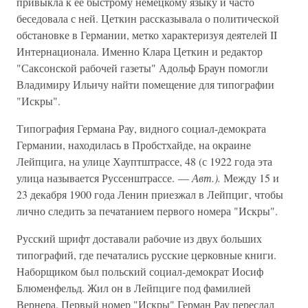
привыкла к ее быстрому немецкому языку и часто
беседовала с ней. Цеткин рассказывала о политической
обстановке в Германии, метко характеризуя деятелей II
Интернационала. Именно Клара Цеткин и редактор
"Саксонской рабочей газеты" Адольф Браун помогли
Владимиру Ильичу найти помещение для типографии
"Искры".
Типография Германа Рау, видного социал-демократа
Германии, находилась в Пробстхайде, на окраине
Лейпцига, на улице Хауптштрассе, 48 (с 1922 года эта
улица называется Руссенштрассе. —
Авт.).
Между 15 и
23 декабря 1900 года Ленин приезжал в Лейпциг, чтобы
лично следить за печатанием первого номера "Искры".
Русский шрифт доставали рабочие из двух больших
типографий, где печатались русские церковные книги.
Наборщиком был польский социал-демократ Иосиф
Блюменфельд. Жил он в Лейпциге под фамилией
Вернера. Первый номер "Искры" Герман Рау переслал