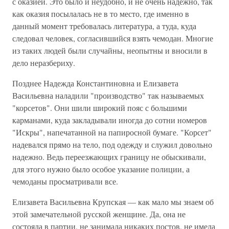
с оказией. Это было и неудобно, и не очень надежно, так
как оказия посылалась не в то место, где именно в
данный момент требовалась литература, а туда, куда
следовал человек, согласившийся взять чемодан. Многие
из таких людей были случайны, неопытны и вносили в
дело неразбериху.
Позднее Надежда Константиновна и Елизавета
Васильевна наладили "производство" так называемых
"корсетов". Они шили широкий пояс с большими
карманами, куда закладывали иногда до сотни номеров
"Искры", напечатанной на папиросной бумаге. "Корсет"
надевался прямо на тело, под одежду и служил довольно
надежно. Ведь переезжающих границу не обыскивали,
для этого нужно было особое указание полиции, а
чемоданы просматривали все.
Елизавета Васильевна Крупская — как мало мы знаем об
этой замечательной русской женщине. Да, она не
состояла в партии, не занимала никаких постов, не имела