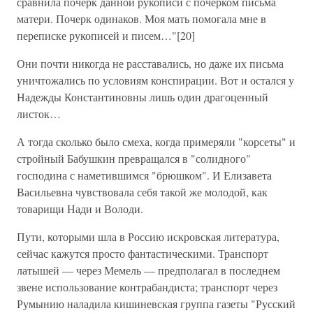
сравнила почерк данной рукописи с почерком письма
матери. Почерк одинаков. Моя мать помогала мне в
переписке рукописей и писем…"[20]
Они почти никогда не расставались, но даже их письма
уничтожались по условиям конспирации. Вот и остался у
Надежды Константиновны лишь один драгоценный
листок…
А тогда сколько было смеха, когда примеряли "корсеты" и
стройный Бабушкин превращался в "солидного"
господина с наметившимся "брюшком". И Елизавета
Васильевна чувствовала себя такой же молодой, как
товарищи Нади и Володи.
Пути, которыми шла в Россию искровская литература,
сейчас кажутся просто фантастическими. Транспорт
латышей — через Мемель — предполагал в последнем
звене использование контрабандиста; транспорт через
Румынию наладила кишиневская группа газеты "Русский