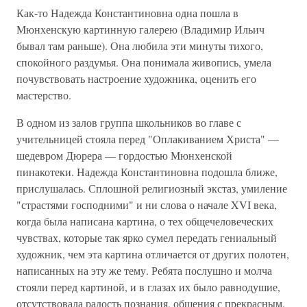
Как-то Надежда Константиновна одна пошла в
Мюнхенскую картинную галерею (Владимир Ильич
бывал там раньше). Она любила эти минуты тихого,
спокойного раздумья. Она понимала живопись, умела
почувствовать настроение художника, оценить его
мастерство.
В одном из залов группа школьников во главе с
учительницей стояла перед "Оплакиванием Христа" —
шедевром Дюрера — гордостью Мюнхенской
пинакотеки. Надежда Константиновна подошла ближе,
прислушалась. Сплошной религиозный экстаз, умиление
"страстями господними" и ни слова о начале XVI века,
когда была написана картина, о тех общечеловеческих
чувствах, которые так ярко сумел передать гениальный
художник, чем эта картина отличается от других полотен,
написанных на эту же тему. Ребята послушно и молча
стояли перед картиной, и в глазах их было равнодушие,
отсутствовала радость познания, общения с прекрасным.