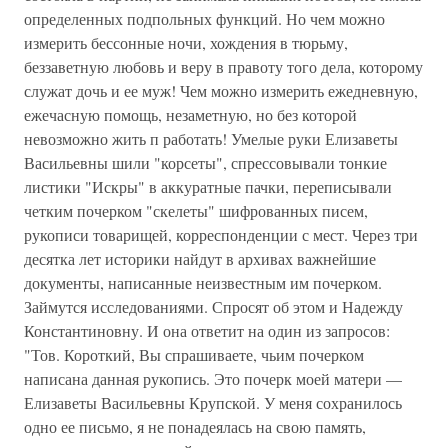
определенных подпольных функций. Но чем можно
измерить бессонные ночи, хождения в тюрьму,
беззаветную любовь и веру в правоту того дела, которому
служат дочь и ее муж! Чем можно измерить ежедневную,
ежечасную помощь, незаметную, но без которой
невозможно жить п работать! Умелые руки Елизаветы
Васильевны шили "корсеты", спрессовывали тонкие
листики "Искры" в аккуратные пачки, переписывали
четким почерком "скелеты" шифрованных писем,
рукописи товарищей, корреспонденции с мест. Через три
десятка лет историки найдут в архивах важнейшие
документы, написанные неизвестным им почерком.
Займутся исследованиями. Спросят об этом и Надежду
Константиновну. И она ответит на один из запросов:
"Тов. Короткий, Вы спрашиваете, чьим почерком
написана данная рукопись. Это почерк моей матери —
Елизаветы Васильевны Крупской. У меня сохранилось
одно ее письмо, я не понадеялась на свою память,