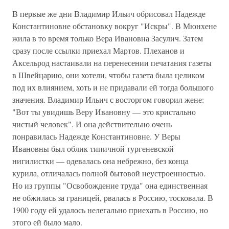
В первые же дни Владимир Ильич обрисовал Надежде
Константиновне обстановку вокруг "Искры". В Мюнхене
жила в то время только Вера Ивановна Засулич. Затем
сразу после ссылки приехал Мартов. Плеханов и
Аксельрод настаивали на перенесении печатания газеты
в Швейцарию, они хотели, чтобы газета была целиком
под их влиянием, хоть и не придавали ей тогда большого
значения. Владимир Ильич с восторгом говорил жене:
"Вот ты увидишь Веру Ивановну — это кристально
чистый человек". И она действительно очень
понравилась Надежде Константиновне. У Веры
Ивановны был облик типичной тургеневской
нигилистки — одевалась она небрежно, без конца
курила, отличалась полной бытовой неустроенностью.
Но из группы "Освобождение труда" она единственная
не обжилась за границей, рвалась в Россию, тосковала. В
1900 году ей удалось нелегально приехать в Россию, но
этого ей было мало.