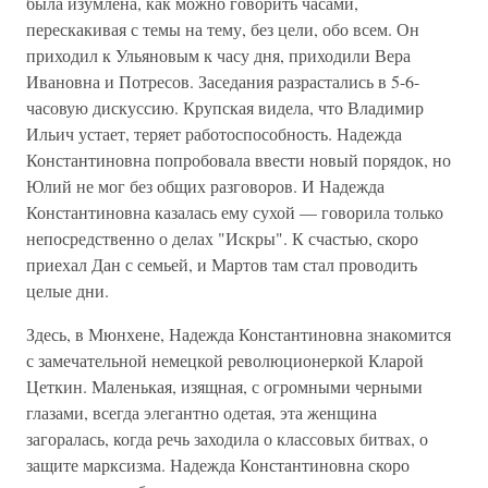
была изумлена, как можно говорить часами,
перескакивая с темы на тему, без цели, обо всем. Он
приходил к Ульяновым к часу дня, приходили Вера
Ивановна и Потресов. Заседания разрастались в 5-6-
часовую дискуссию. Крупская видела, что Владимир
Ильич устает, теряет работоспособность. Надежда
Константиновна попробовала ввести новый порядок, но
Юлий не мог без общих разговоров. И Надежда
Константиновна казалась ему сухой — говорила только
непосредственно о делах "Искры". К счастью, скоро
приехал Дан с семьей, и Мартов там стал проводить
целые дни.
Здесь, в Мюнхене, Надежда Константиновна знакомится
с замечательной немецкой революционеркой Кларой
Цеткин. Маленькая, изящная, с огромными черными
глазами, всегда элегантно одетая, эта женщина
загоралась, когда речь заходила о классовых битвах, о
защите марксизма. Надежда Константиновна скоро