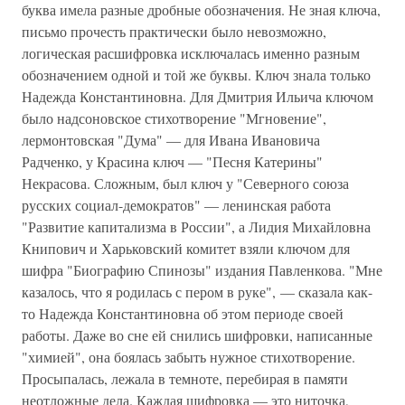
буква имела разные дробные обозначения. Не зная ключа,
письмо прочесть практически было невозможно,
логическая расшифровка исключалась именно разным
обозначением одной и той же буквы. Ключ знала только
Надежда Константиновна. Для Дмитрия Ильича ключом
было надсоновское стихотворение "Мгновение",
лермонтовская "Дума" — для Ивана Ивановича
Радченко, у Красина ключ — "Песня Катерины"
Некрасова. Сложным, был ключ у "Северного союза
русских социал-демократов" — ленинская работа
"Развитие капитализма в России", а Лидия Михайловна
Книпович и Харьковский комитет взяли ключом для
шифра "Биографию Спинозы" издания Павленкова. "Мне
казалось, что я родилась с пером в руке", — сказала как-
то Надежда Константиновна об этом периоде своей
работы. Даже во сне ей снились шифровки, написанные
"химией", она боялась забыть нужное стихотворение.
Просыпалась, лежала в темноте, перебирая в памяти
неотложные дела. Каждая шифровка — это ниточка,