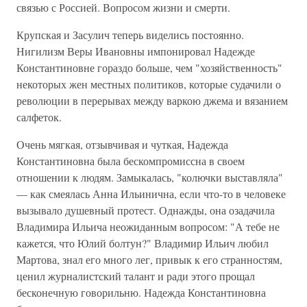
связью с Россией. Вопросом жизни и смерти.
Крупская и Засулич теперь виделись постоянно.
Нигилизм Веры Ивановны импонировал Надежде
Константиновне гораздо больше, чем "хозяйственность"
некоторых жен местных политиков, которые судачили о
революции в перерывах между варкою джема и вязанием
салфеток.
Очень мягкая, отзывчивая и чуткая, Надежда
Константиновна была бескомпромиссна в своем
отношении к людям. Замыкалась, "колючки выставляла"
— как смеялась Анна Ильинична, если что-то в человеке
вызывало душевный протест. Однажды, она озадачила
Владимира Ильича неожиданным вопросом: "А тебе не
кажется, что Юлий болтун?" Владимир Ильич любил
Мартова, знал его много лег, привык к его странностям,
ценил журналистский талант и ради этого прощал
бесконечную говорильню. Надежда Константиновна