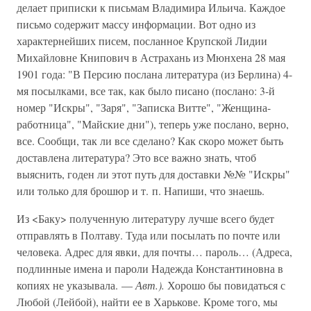
делает приписки к письмам Владимира Ильича. Каждое
письмо содержит массу информации. Вот одно из
характернейших писем, посланное Крупской Лидии
Михайловне Книпович в Астрахань из Мюнхена 28 мая
1901 года: "В Персию послана литература (из Берлина) 4-
мя посылками, все так, как было писано (послано: 3-й
номер "Искры", "Заря", "Записка Витте", "Женщина-
работница", "Майские дни"), теперь уже послано, верно,
все. Сообщи, так ли все сделано? Как скоро может быть
доставлена литература? Это все важно знать, чтоб
выяснить, годен ли этот путь для доставки №№ "Искры"
или только для брошюр и т. п. Напиши, что знаешь.
Из <Баку> полученную литературу лучше всего будет
отправлять в Полтаву. Туда или посылать по почте или
человека. Адрес для явки, для почты… пароль… (Адреса,
подлинные имена и пароли Надежда Константиновна в
копиях не указывала. —
Авт.).
Хорошо бы повидаться с
Любой (Лейбой), найти ее в Харькове. Кроме того, мы