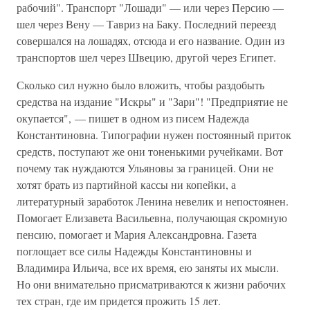
рабочий". Транспорт "Лошади" — или через Персию —
шел через Вену — Тавриз на Баку. Последний переезд
совершался на лошадях, отсюда и его название. Один из
транспортов шел через Швецию, другой через Египет.
Сколько сил нужно было вложить, чтобы раздобыть
средства на издание "Искры" и "Зари"! "Предприятие не
окупается", — пишет в одном из писем Надежда
Константиновна. Типографии нужен постоянный приток
средств, поступают же они тоненькими ручейками. Вот
почему так нуждаются Ульяновы за границей. Они не
хотят брать из партийной кассы ни копейки, а
литературный заработок Ленина невелик и непостоянен.
Помогает Елизавета Васильевна, получающая скромную
пенсию, помогает и Мария Александровна. Газета
поглощает все силы Надежды Константиновны и
Владимира Ильича, все их время, ею заняты их мысли.
Но они внимательно присматриваются к жизни рабочих
тех стран, где им придется прожить 15 лет.