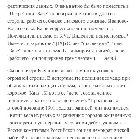
фактических данных. Очень важно бы было поместить в
"Искре" или "Заре" опровержение этого вздора со
стороны рабочего, близко знакомого с жизнью Иваново-
Вознесенска. Ваши корреспонденции помещены.
Получили ли письмо от 3.VI? Видели ли новые номера?
Имеете ли заработок?"[19] (Слова "статью или", "или
"Заре" вписаны в письмо Владимиром Ильичей, слово
"рабочего" он подчеркнул тремя чертами. —
Авт.)
Скоро почерк Крупской знали во многих уголках
огромной страны. В департаменте полиции все чаще при
обысках стали находить письма, в конце которых стоит
короткое "Катя". И вот в ее "дело", составленное
полицией, ложится новое донесение: "Проживая во
второй половине 1901 года за границей, она под именем
"Кати" вела из разных заграничных городов оживленную
конспиративную переписку со всеми действующими в
России комитетами Российской социал-демократической
рабочей партии и занимала центральное положение в