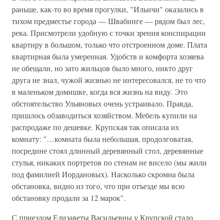
раньше, как-то во время прогулки, "Ильичи" оказались в
тихом предместье города — Швабинге — рядом был лес,
река. Присмотрели удобную с точки зрения конспирации
квартиру в большом, только что отстроенном доме. Плата
квартирная была умеренная. Удобств и комфорта хозяева
не обещали, но зато жильцов было много, никто друг
друга не знал, чужой жизнью не интересовался, не то что
в маленьком домишке, когда вся жизнь на виду. Это
обстоятельство Ульяновых очень устраивало. Правда,
пришлось обзаводиться хозяйством. Мебель купили на
распродаже по дешевке. Крупская так описала их
комнату: "…комната была небольшая, продолговатая,
посредине стоял длинный деревянный стол, деревянные
стулья, никаких портретов по стенам не висело (мы жили
под фамилией Иордановых). Насколько скромна была
обстановка, видно из того, что при отъезде мы всю
обстановку продали за 12 марок".
С приездом Елизаветы Васильевны у Крупской стало