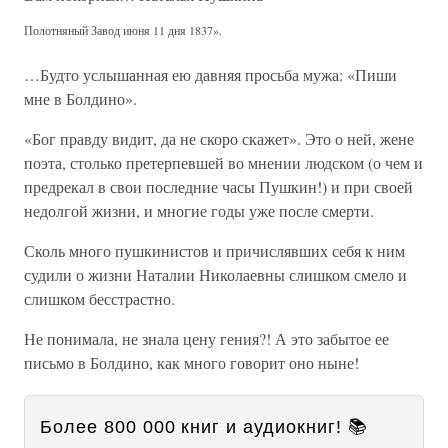
Полотняный Завод июня 11 дня 1837».
…Будто услышанная ею давняя просьба мужа: «Пиши
мне в Болдино».
«Бог правду видит, да не скоро скажет». Это о ней, жене
поэта, столько претерпевшей во мнении людском (о чем и
предрекал в свои последние часы Пушкин!) и при своей
недолгой жизни, и многие годы уже после смерти.
Сколь много пушкинистов и причислявших себя к ним
судили о жизни Наталии Николаевны слишком смело и
слишком бесстрастно.
Не понимала, не знала цену гения?! А это забытое ее
письмо в Болдино, как много говорит оно ныне!
Более 800 000 книг и аудиокниг! 📚