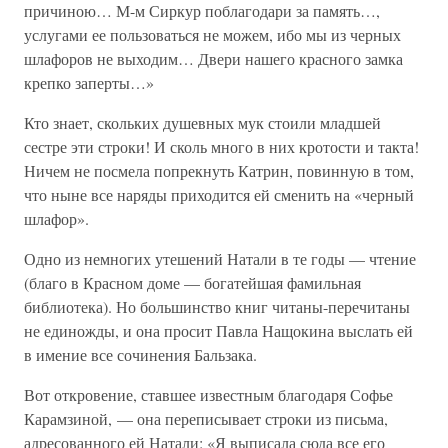
причиною… М-м Сиркур поблагодари за память…,
услугами ее пользоваться не можем, ибо мы из черных
шлафоров не выходим… Двери нашего красного замка
крепко заперты…»
Кто знает, скольких душевных мук стоили младшей
сестре эти строки! И сколь много в них кротости и такта!
Ничем не посмела попрекнуть Катрин, повинную в том,
что ныне все наряды приходится ей сменить на «черный
шлафор».
Одно из немногих утешений Натали в те годы — чтение
(благо в Красном доме — богатейшая фамильная
библиотека). Но большинство книг читаны-перечитаны
не единожды, и она просит Павла Нащокина выслать ей
в имение все сочинения Бальзака.
Вот откровение, ставшее известным благодаря Софье
Карамзиной, — она переписывает строки из письма,
адресованного ей Натали: «Я выписала сюда все его