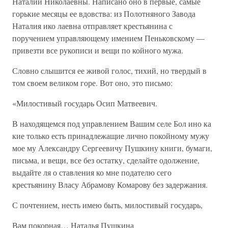
Наталии Николаевны. Написано оно в первые, самые
горькие месяцы ее вдовства: из Полотняного Завода
Наталия ико лаевна отправляет крестьянина с
поручением управляющему имением Пеньковскому —
привезти все рукописи и вещи по койного мужа.
Словно слышится ее живой голос, тихий, но твердый в
том своем великом горе. Вот оно, это письмо:
«Милостивый государь Осип Матвеевич.
В находящемся под управлением Вашим селе Бол ино ка
кие только есть принадлежащие лично покойному мужу
мое му Александру Сергеевичу Пушкину книги, бумаги,
письма, и вещи, все без остатку, сделайте одолжение,
выдайте ля о ставления ко мне подателю сего
крестьянину Власу Абрамову Комарову без задержания.
С почтением, несть имею быть, милостивый государь,
Вам покорная… Наталья Пушкина