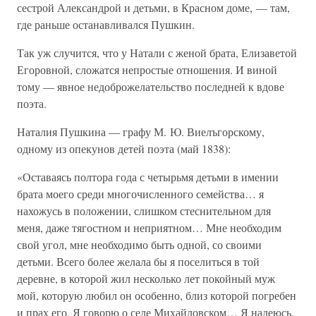
сестрой Александрой и детьми, в Красном доме, — там,
где раньше останавливался Пушкин.
Так уж случится, что у Натали с женой брата, Елизаветой
Егоровной, сложатся непростые отношения. И виной
тому — явное недоброжелательство последней к вдове
поэта.
Наталия Пушкина — графу М. Ю. Виелъгорскому,
одному из опекунов детей поэта (май 1838):
«Оставаясь полтора года с четырьмя детьми в имении
брата моего среди многочисленного семейства… я
нахожусь в положении, слишком стеснительном для
меня, даже тягостном и неприятном… Мне необходим
свой угол, мне необходимо быть одной, со своими
детьми. Всего более желала бы я поселиться в той
деревне, в которой жил несколько лет покойный муж
мой, которую любил он особенно, близ которой погребен
и прах его. Я говорю о селе Михайловском… Я надеюсь,