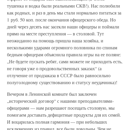
тушенка и водка были реальными СКВ!). Нас полюбили
как родных, и раз в день мы стали нормально питаться за
1 руб. 50 коп. после окончания офицерского обеда. Но
дней через десять нас засекли наши офицеры и поймали
прямо на месте преступления — в столовой. Тут
неожиданно на помощь пришла наша хозяйка, и
несколькими ударами огромного половника по спинам
бедным офицерам объяснила правила игры на ее поляне:
„Не будете пускать ребят, сами можете не приходить есть,
не говоря уже о продовольственных заказах“ (а
отлучение от продзаказа в СССР было равносильно
полуголодному существованию и статусу неудачника)!
Вечером в Ленинской комнате был заключен
„исторический договор“ с нашими преподавателями-
офицерами — нам разрешают посещать столовую, мы
помогаем доставать дефицитные продукты для их семей.
И воцарилась полная гармония — при небольших
исключениях из правил, все были довольны. Чем не