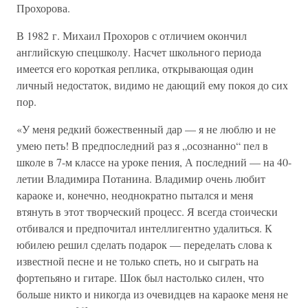
Прохорова.
В 1982 г. Михаил Прохоров с отличием окончил
английскую спецшколу. Насчет школьного периода
имеется его короткая реплика, открывающая один
личный недостаток, видимо не дающий ему покоя до сих
пор.
«У меня редкий божественный дар — я не люблю и не
умею петь! В предпоследний раз я „осознанно“ пел в
школе в 7-м классе на уроке пения, А последний — на 40-
летии Владимира Потанина. Владимир очень любит
караоке и, конечно, неоднократно пытался и меня
втянуть в этот творческий процесс. Я всегда стоически
отбивался и предпочитал интеллигентно удалиться. К
юбилею решил сделать подарок — переделать слова к
известной песне и не только спеть, но и сыграть на
фортепьяно и гитаре. Шок был настолько силен, что
больше никто и никогда из очевидцев на караоке меня не