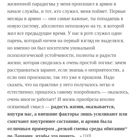
жизненной парадигмы у меня произошел в армии в
начале службы, и тот, кто служил, меня поймет. Первые
месяцы в армии — они самые важные, ты попадаешь в
новую систему, абсолютно непохожую на ту, в которой
жил все предыдущие время. У нас в роте служил один
парень, который ничем на первый взгляд не выделялся,
но именно он был носителем уникальной
психологической устойчивости, полноты и радости
жизни, которая сводилась к очень простой логике: зачем
расстраиваться заранее, если знаешь о неприятностях, а
если они произошли, так это уже в прошлом. Надо
сказать, что на практике у него получалось легко и
естественно; пришлось самому попробовать — оказалось,
очень многое работает! И жизнь приобрела вполне
радость жизни, оказывается,
осязаемый смысл —
внутри нас, а внешние факторы лишь усиливают или
смягчают внутреннее состояние, и армия была
отличным примером „резкой смены среды обитания“
по Дарвину, чтобы это понять
…».[10]