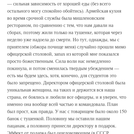
— сильная зависимость от хорошей еды (без всего
остального могу спокойно обойтись). Армейская кухня
во время срочной службы была мишленовским
рестораном, по сравнению с тем, что нам давали на
сборах, поэтому жили только на тушенке, которая через
неделю уже надоела до смерти. Но тут, однажды, мы с
приятелем (обжора почище меня) случайно прошли мимо
офицерской столовой, запах из которой мне показался
просто божественным. Сила воли нас немедленно
покинула, и потом сменилась твердым убеждением —
есть мы будем здесь, хотя, конечно, для студентов это
было запрещено. Директором офицерской столовой была
уникальная женщина, на таких и держится вся наша
страна, ее боялись и любили все офицеры, и я уверен, что
именно она вообще всей частью и командовала. План
был прост, как правда. У нас с товарищем было около 150
банок с тушенкой. Половину мы оставили нашим
пацанам, а половину принесли директору в подарок.
Эффект от подарка был ошеломляющим (в СССР