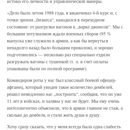
истоки его личности и управленческой манеры.
«Дело было летом 1988 года, я заканчивал 4-й курс и, с
точки зрения „бизнеса“, находился в переходном
состоянии: от разгрузки вагонов к „варке джинсов“. Мы с
большим энтузиазмом ждали военных сборов (95 %
выпуска уже служили в армии, а как бы вернуться
ненадолго назад было большим приколом), и хорошо
подготовились — несколько раз специально ездили
разгружать вагоны с тушенкой (т. о. в счет оплаты
упакованы были по полной программе).
Командиром роты у нас был классный боевой офицер-
афганец, который увидев такое количество дембелей,
решил немедленно нас „построить“, сообщив, что он уже
11 лет в войсках, и халявы у нас не будет. Мы ему очень
интеллигентно объяснили, что в армии главное не стаж, а
сколько до дембеля, и стали жить душа в душу.
Хочу сразу сказать, что у меня всегда была одна слабость