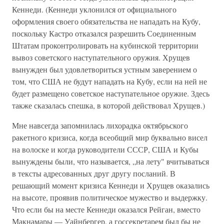
Кеннеди. (Кеннеди уклонился от официального
оформления своего обязательства не нападать на Кубу,
поскольку Кастро отказался разрешить Соединенным
Штатам проконтролировать на кубинской территории
вывоз советского наступательного оружия. Хрущев
вынужден был удовлетвориться устным заверением о
том, что США не будут нападать на Кубу, если на ней не
будет размещено советское наступательное оружие. Здесь
также сказалась спешка, в которой действовал Хрущев.)
Мне навсегда запомнилась лихорадка октябрьского
ракетного кризиса, когда всеобщий мир буквально висел
на волоске и когда руководители СССР, США и Кубы
вынуждены были, что называется, „на лету" вчитываться
в тексты адресованных друг другу посланий. В
решающий момент кризиса Кеннеди и Хрущев оказались
на высоте, проявив политическое мужество и выдержку.
Что если бы на месте Кеннеди оказался Рейган, вместо
Макнамары — Уайнбергер, а госсекретарем был бы не