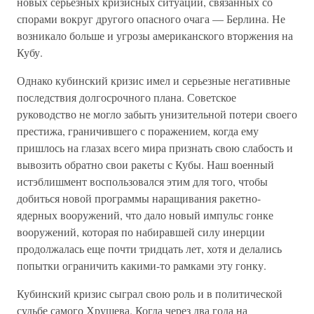
новых серьезных кризисных ситуаций, связанных со
спорами вокруг другого опасного очага — Берлина. Не
возникало больше и угрозы американского вторжения на
Кубу.
Однако кубинский кризис имел и серьезные негативные
последствия долгосрочного плана. Советское
руководство не могло забыть унизительной потери своего
престижа, граничившего с поражением, когда ему
пришлось на глазах всего мира признать свою слабость и
вывозить обратно свои ракеты с Кубы. Наш военный
истэблишмент воспользовался этим для того, чтобы
добиться новой программы наращивания ракетно-
ядерных вооружений, что дало новый импульс гонке
вооружений, которая по набиравшей силу инерции
продолжалась еще почти тридцать лет, хотя и делались
попытки ограничить какими-то рамками эту гонку.
Кубинский кризис сыграл свою роль и в политической
судьбе самого Хрущева. Когда через два года на