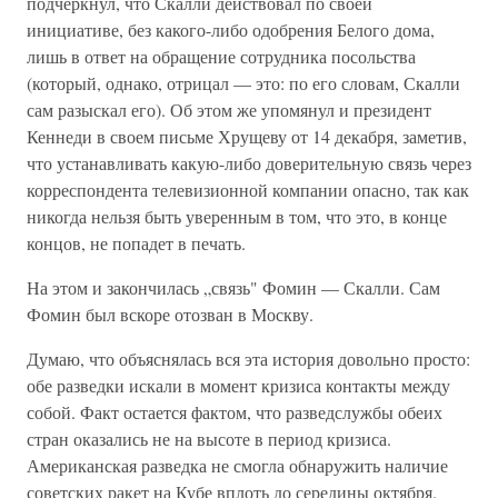
подчеркнул, что Скалли действовал по своей
инициативе, без какого-либо одобрения Белого дома,
лишь в ответ на обращение сотрудника посольства
(который, однако, отрицал — это: по его словам, Скалли
сам разыскал его). Об этом же упомянул и президент
Кеннеди в своем письме Хрущеву от 14 декабря, заметив,
что устанавливать какую-либо доверительную связь через
корреспондента телевизионной компании опасно, так как
никогда нельзя быть уверенным в том, что это, в конце
концов, не попадет в печать.
На этом и закончилась „связь" Фомин — Скалли. Сам
Фомин был вскоре отозван в Москву.
Думаю, что объяснялась вся эта история довольно просто:
обе разведки искали в момент кризиса контакты между
собой. Факт остается фактом, что разведслужбы обеих
стран оказались не на высоте в период кризиса.
Американская разведка не смогла обнаружить наличие
советских ракет на Кубе вплоть до середины октября.