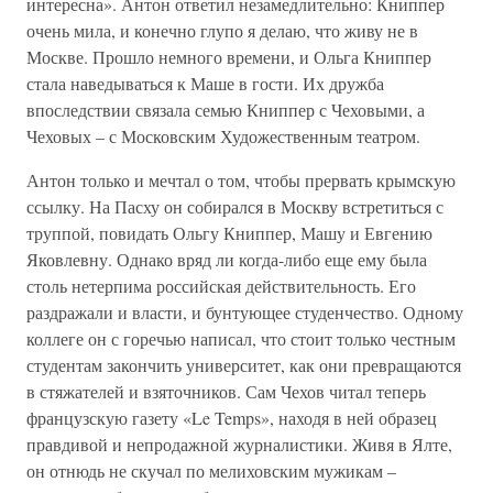
интересна». Антон ответил незамедлительно: Книппер
очень мила, и конечно глупо я делаю, что живу не в
Москве. Прошло немного времени, и Ольга Книппер
стала наведываться к Маше в гости. Их дружба
впоследствии связала семью Книппер с Чеховыми, а
Чеховых – с Московским Художественным театром.
Антон только и мечтал о том, чтобы прервать крымскую
ссылку. На Пасху он собирался в Москву встретиться с
труппой, повидать Ольгу Книппер, Машу и Евгению
Яковлевну. Однако вряд ли когда-либо еще ему была
столь нетерпима российская действительность. Его
раздражали и власти, и бунтующее студенчество. Одному
коллеге он с горечью написал, что стоит только честным
студентам закончить университет, как они превращаются
в стяжателей и взяточников. Сам Чехов читал теперь
французскую газету «Le Temps», находя в ней образец
правдивой и непродажной журналистики. Живя в Ялте,
он отнюдь не скучал по мелиховским мужикам –