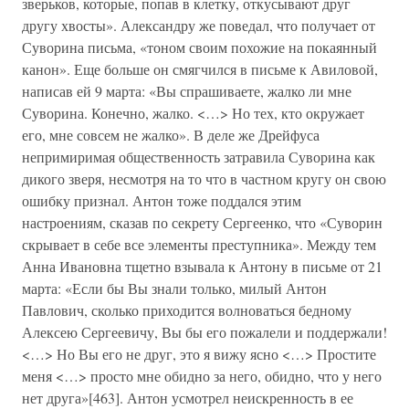
зверьков, которые, попав в клетку, откусывают друг
другу хвосты». Александру же поведал, что получает от
Суворина письма, «тоном своим похожие на покаянный
канон». Еще больше он смягчился в письме к Авиловой,
написав ей 9 марта: «Вы спрашиваете, жалко ли мне
Суворина. Конечно, жалко. <…> Но тех, кто окружает
его, мне совсем не жалко». В деле же Дрейфуса
непримиримая общественность затравила Суворина как
дикого зверя, несмотря на то что в частном кругу он свою
ошибку признал. Антон тоже поддался этим
настроениям, сказав по секрету Сергеенко, что «Суворин
скрывает в себе все элементы преступника». Между тем
Анна Ивановна тщетно взывала к Антону в письме от 21
марта: «Если бы Вы знали только, милый Антон
Павлович, сколько приходится волноваться бедному
Алексею Сергеевичу, Вы бы его пожалели и поддержали!
<…> Но Вы его не друг, это я вижу ясно <…> Простите
меня <…> просто мне обидно за него, обидно, что у него
нет друга»[463]. Антон усмотрел неискренность в ее