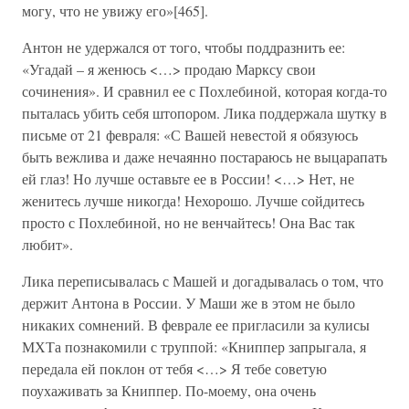
могу, что не увижу его»[465].
Антон не удержался от того, чтобы поддразнить ее:
«Угадай – я женюсь <…> продаю Марксу свои
сочинения». И сравнил ее с Похлебиной, которая когда-то
пыталась убить себя штопором. Лика поддержала шутку в
письме от 21 февраля: «С Вашей невестой я обязуюсь
быть вежлива и даже нечаянно постараюсь не выцарапать
ей глаз! Но лучше оставьте ее в России! <…> Нет, не
женитесь лучше никогда! Нехорошо. Лучше сойдитесь
просто с Похлебиной, но не венчайтесь! Она Вас так
любит».
Лика переписывалась с Машей и догадывалась о том, что
держит Антона в России. У Маши же в этом не было
никаких сомнений. В феврале ее пригласили за кулисы
МХТа познакомили с труппой: «Книппер запрыгала, я
передала ей поклон от тебя <…> Я тебе советую
поухаживать за Книппер. По-моему, она очень