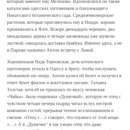
который заменит ему Мелихово. Вдохновлялся он также
каталогами одесских питомников и близлежащего
Никитского ботанического сада. Средиземноморские
растения, которые приглянулись ему в Ницце, хорошо
приживались в Ялте. Вскоре двенадцать черешен, два
миндальных дерева и четыре шелковицы уже шумели
листвой; ожидалась доставка бамбука. Именно здесь, а не
в Париже назначил Антон встречу с Ликой.
Хорошенькая Надя Терновская, дочь ялтинского
протоиерея, уехала в Одессу к брату, чтобы послушать
обожаемую ею оперу. Антон купил ей билет и получил в
ответ букет фиалок и кокетливое письмо. Татьяна
Толстая, хотя ей не пришлась по вкусу чеховская
«Чайка», была очарована «Душечкой», которую ее отец с
чувством четыре вечера подряд читал вслух пестрой
компании гостей, прерывая чтение всхлипыванием и
смехом: «Отец <…> говорит, что поумнел от этой вещи.
<…> А в „Душечке“ я так узнаю себя, что даже