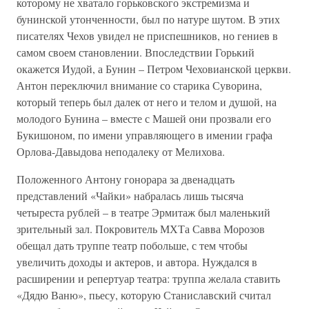
которому не хватало горьковского экстремизма и
бунинской утонченности, был по натуре шутом. В этих
писателях Чехов увидел не приспешников, но гениев в
самом своем становлении. Впоследствии Горький
окажется Иудой, а Бунин – Петром Чеховианской церкви.
Антон переключил внимание со старика Суворина,
который теперь был далек от него и телом и душой, на
молодого Бунина – вместе с Машей они прозвали его
Букишоном, по имени управляющего в имении графа
Орлова-Давыдова неподалеку от Мелихова.
Положенного Антону гонорара за двенадцать
представлений «Чайки» набралась лишь тысяча
четыреста рублей – в театре Эрмитаж был маленький
зрительный зал. Покровитель МХТа Савва Морозов
обещал дать труппе театр побольше, с тем чтобы
увеличить доходы и актеров, и автора. Нуждался в
расширении и репертуар театра: труппа желала ставить
«Дядю Ваню», пьесу, которую Станиславский считал