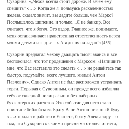
Суворина: «„Чехов всегда стоит дороже. И зачем ему
спешить“ <…> Когда же я, пользуясь раскаленностью
железа, сказал: значит, вы дадите больше, чем Маркс?
Послышалось шипение, и только. „Я не банкир. Все
считают, что я богач. Это вздор. Главное же, понимаете,
меня останавливает нравственная ответственность перед
моими детьми и т. д. <…> А я дышу на ладан“»[455].
Суворин предлагал Чехову двадцать тысяч аванса и все
беспокоился, что тот продешевил с Марксом: «Напишите
мне, что Вас заставило это сделать <…> не решайтесь так
быстро, подумайте, всего лучшего, милый Антон
Павлович». Однако Антон не был расположен устраивать
торги. Порывая с Сувориным, он прежде всего избавлял
себя от скверной полиграфии и безалаберных
бухгалтерских расчетов. Это событие для него стало
поистине библейским. Брату Ване Антон писал: «Я буду
<…> продан в рабство в Египет», брату Александру – о
том, что Суворин со своими присными отошел от него,