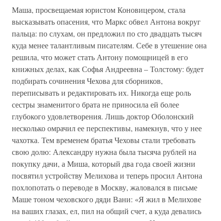
Маша, просвещаемая юристом Коновицером, стала
высказывать опасения, что Маркс обвел Антона вокруг
пальца: по слухам, он предложил по сто двадцать тысяч
куда менее талантливым писателям. Себе в утешение она
решила, что может стать Антону помощницей в его
книжных делах, как Софья Андреевна – Толстому: будет
подбирать сочинения Чехова для сборников,
переписывать и редактировать их. Никогда еще роль
сестры знаменитого брата не приносила ей более
глубокого удовлетворения. Лишь доктор Оболонский
несколько омрачил ее перспективы, намекнув, что у нее
чахотка. Тем временем братья Чеховы стали требовать
свою долю: Александру нужна была тысяча рублей на
покупку дачи, а Миша, который два года своей жизни
посвятил устройству Мелихова и теперь просил Антона
похлопотать о переводе в Москву, жаловался в письме
Маше тоном чеховского дяди Вани: «Я жил в Мелихове
на ваших глазах, ел, пил на общий счет, а куда девались