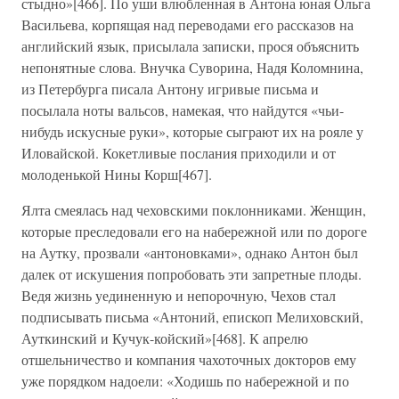
стыдно»[466]. По уши влюбленная в Антона юная Ольга
Васильева, корпящая над переводами его рассказов на
английский язык, присылала записки, прося объяснить
непонятные слова. Внучка Суворина, Надя Коломнина,
из Петербурга писала Антону игривые письма и
посылала ноты вальсов, намекая, что найдутся «чьи-
нибудь искусные руки», которые сыграют их на рояле у
Иловайской. Кокетливые послания приходили и от
молоденькой Нины Корш[467].
Ялта смеялась над чеховскими поклонниками. Женщин,
которые преследовали его на набережной или по дороге
на Аутку, прозвали «антоновками», однако Антон был
далек от искушения попробовать эти запретные плоды.
Ведя жизнь уединенную и непорочную, Чехов стал
подписывать письма «Антоний, епископ Мелиховский,
Ауткинский и Кучук-койский»[468]. К апрелю
отшельничество и компания чахоточных докторов ему
уже порядком надоели: «Ходишь по набережной и по