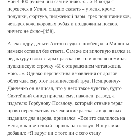
мои 4 400 рублей, я и сам не знаю. <…> И когда я
перевелся в Углич, стыдно сказать – у меня, кроме
подушки, сюртука, пиджачной пары, трех подштанников,
четырех коленкоровых рубах и полдюжины носков,
ничего не было»[458].
Александру деньги Антон ссудить пообещал, а Мишины
намеки оставил без ответа. Сам же он вплотную взялся за
редактуру своих старых рассказов, то и дело вспоминая
пушкинскую строчку «И с отвращением читая жизнь
мою…». Однако перспектива избавления от долгов
облегчала ему этот титанический труд; Немировичу-
Данченко он написал, что у него такое чувство, будто
Святейший синод прислал ему, наконец, развод, а
издателю Горбунову-Посадову, который отныне терял
право перепечатывать чеховские рассказы в дешевых
изданиях для народа, признался: «Все это свалилось на
меня, как цветочный горшок на голову». И шутливо
добавил: «Я вдруг ни с того ни с сего стану