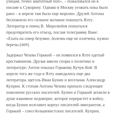
улицам, точно заштатный поп», – пожаловался он в
письме к Суворину. Однако в Москву уезжать пока было
рано – в апреле там было еще морозно. Друзей Антона
беспокоило его сильное желание покинуть Ялту.
Литератор и певец В. Миролюбов попытался
предотвратить его отъезд, послав телеграмму Ване:
«Ехать на север безумие, болезнь еще не излечена, нужно
беречь»[469].
Задержал Чехова Горький – он появился в Ялте одетый
крестьянином. Друзья завели споры о политике и
литературе; Антон показал Горькому Кучук-Кой. В
апреле того же года в Ялту наведались еще два
литератора, щеголь Иван Бунин и весельчак Александр
Куприн. К стопам Антона Чехова припало следующее
поколение русских писателей. Бунин и Горький затаили в
душе взаимное недоверие, которое перерастет в войну,
когда Бунин возглавит корпус писателей-эмигрантов, а
Горький – союз большевистских писателей. Куприн,