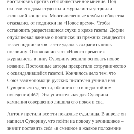
восстановив против себя общественное мнение. Под
окнами его дома студенты и журналисты устроили
«кошачий концерт». Многочисленные клубы и общества
отказались от подписки на «Новое время». Чтобы
остановить разраставшиеся слухи о крахе газеты, Дофин
опубликовал данные о подписке: из прежних семидесяти
тысяч подписчиков газете удалось сохранить лишь
половину. Отколовшиеся от «Нового времени»
журналисты в пику Суворину решили основать новое
издание. Постоянные авторы прекратили сотрудничество
с оскандалившейся газетой. Кончилось дело тем, что
Союз взаимопомощи русских писателей учинил над
Сувориным суд чести, обвинив его в недостойном
поведении[462]. Эта унизительная для Суворина
кампания совершенно лишила его покоя и сна.
Антону претили все эти показные судилища. В апреле он
написал Суворину, что пойти на поводу у зачинщиков –
значит поставить себя «в смешное и жалкое положение