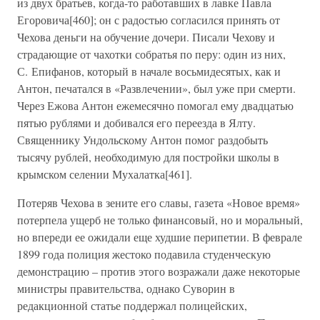
из двух братьев, когда-то работавших в лавке Павла
Егоровича[460]; он с радостью согласился принять от
Чехова деньги на обучение дочери. Писали Чехову и
страдающие от чахотки собратья по перу: один из них,
С. Епифанов, который в начале восьмидесятых, как и
Антон, печатался в «Развлечении», был уже при смерти.
Через Ежова Антон ежемесячно помогал ему двадцатью
пятью рублями и добивался его переезда в Ялту.
Священнику Ундольскому Антон помог раздобыть
тысячу рублей, необходимую для постройки школы в
крымском селении Мухалатка[461].
Потеряв Чехова в зените его славы, газета «Новое время»
потерпела ущерб не только финансовый, но и моральный,
но впереди ее ожидали еще худшие перипетии. В феврале
1899 года полиция жестоко подавила студенческую
демонстрацию – против этого возражали даже некоторые
министры правительства, однако Суворин в
редакционной статье поддержал полицейских,