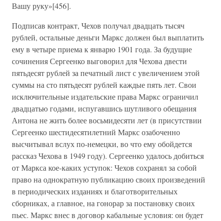
Вашу руку»[456].
Подписав контракт, Чехов получал двадцать тысяч
рублей, остальные деньги Маркс должен был выплатить
ему в четыре приема к январю 1901 года. За будущие
сочинения Сергеенко выговорил для Чехова двести
пятьдесят рублей за печатный лист с увеличением этой
суммы на сто пятьдесят рублей каждые пять лет. Свои
исключительные издательские права Маркс ограничил
двадцатью годами, испугавшись шутливого обещания
Антона не жить более восьмидесяти лет (в присутствии
Сергеенко шестидесятилетний Маркс озабоченно
высчитывал вслух по-немецки, во что ему обойдется
рассказ Чехова в 1949 году). Сергеенко удалось добиться
от Маркса кое-каких уступок: Чехов сохранял за собой
право на однократную публикацию своих произведений
в периодических изданиях и благотворительных
сборниках, а главное, на гонорар за постановку своих
пьес. Маркс внес в договор кабальные условия: он будет