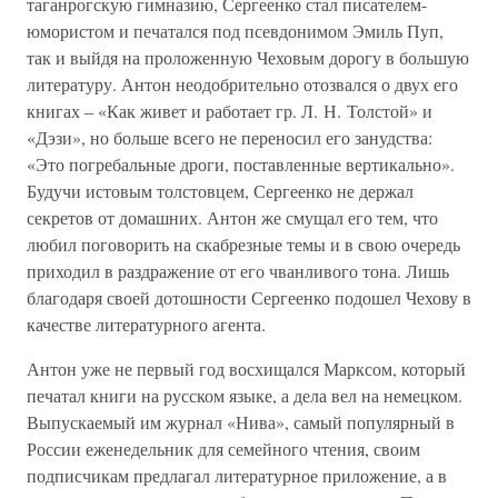
таганрогскую гимназию, Сергеенко стал писателем-
юмористом и печатался под псевдонимом Эмиль Пуп,
так и выйдя на проложенную Чеховым дорогу в большую
литературу. Антон неодобрительно отозвался о двух его
книгах – «Как живет и работает гр. Л. Н. Толстой» и
«Дэзи», но больше всего не переносил его занудства:
«Это погребальные дроги, поставленные вертикально».
Будучи истовым толстовцем, Сергеенко не держал
секретов от домашних. Антон же смущал его тем, что
любил поговорить на скабрезные темы и в свою очередь
приходил в раздражение от его чванливого тона. Лишь
благодаря своей дотошности Сергеенко подошел Чехову в
качестве литературного агента.
Антон уже не первый год восхищался Марксом, который
печатал книги на русском языке, а дела вел на немецком.
Выпускаемый им журнал «Нива», самый популярный в
России еженедельник для семейного чтения, своим
подписчикам предлагал литературное приложение, а в