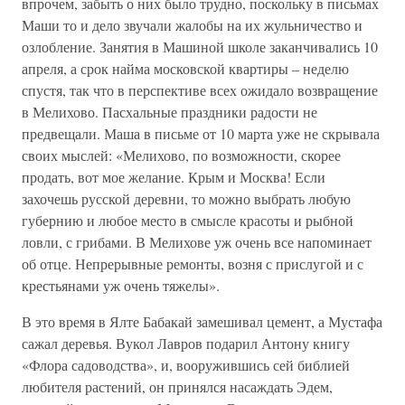
впрочем, забыть о них было трудно, поскольку в письмах
Маши то и дело звучали жалобы на их жульничество и
озлобление. Занятия в Машиной школе заканчивались 10
апреля, а срок найма московской квартиры – неделю
спустя, так что в перспективе всех ожидало возвращение
в Мелихово. Пасхальные праздники радости не
предвещали. Маша в письме от 10 марта уже не скрывала
своих мыслей: «Мелихово, по возможности, скорее
продать, вот мое желание. Крым и Москва! Если
захочешь русской деревни, то можно выбрать любую
губернию и любое место в смысле красоты и рыбной
ловли, с грибами. В Мелихове уж очень все напоминает
об отце. Непрерывные ремонты, возня с прислугой и с
крестьянами уж очень тяжелы».
В это время в Ялте Бабакай замешивал цемент, а Мустафа
сажал деревья. Вукол Лавров подарил Антону книгу
«Флора садоводства», и, вооружившись сей библией
любителя растений, он принялся насаждать Эдем,