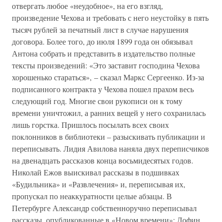
отвергать любое «неудобное», на его взгляд,
произведение Чехова и требовать с него неустойку в пять
тысяч рублей за печатный лист в случае нарушения
договора. Более того, до июля 1899 года он обязывал
Антона собрать и представить в издательство полные
тексты произведений: «Это заставит господина Чехова
хорошенько стараться», – сказал Маркс Сергеенко. Из-за
подписанного контракта у Чехова пошел прахом весь
следующий год. Многие свои рукописи он к тому
времени уничтожил, а ранних вещей у него сохранилась
лишь горстка. Пришлось посылать всех своих
поклонников в библиотеки – разыскивать публикации и
переписывать. Лидия Авилова наняла двух переписчиков
на двенадцать рассказов конца восьмидесятых годов.
Николай Ежов выискивал рассказы в подшивках
«Будильника» и «Развлечения» и, переписывая их,
пропускал по неаккуратности целые абзацы. В
Петербурге Александр собственноручно переписывал
рассказы, опубликованные в «Новом времени»: Дофин