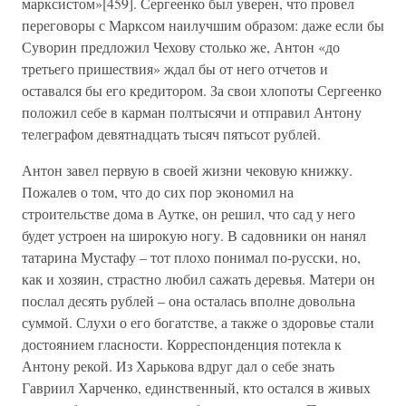
марксистом»[459]. Сергеенко был уверен, что провел
переговоры с Марксом наилучшим образом: даже если бы
Суворин предложил Чехову столько же, Антон «до
третьего пришествия» ждал бы от него отчетов и
оставался бы его кредитором. За свои хлопоты Сергеенко
положил себе в карман полтысячи и отправил Антону
телеграфом девятнадцать тысяч пятьсот рублей.
Антон завел первую в своей жизни чековую книжку.
Пожалев о том, что до сих пор экономил на
строительстве дома в Аутке, он решил, что сад у него
будет устроен на широкую ногу. В садовники он нанял
татарина Мустафу – тот плохо понимал по-русски, но,
как и хозяин, страстно любил сажать деревья. Матери он
послал десять рублей – она осталась вполне довольна
суммой. Слухи о его богатстве, а также о здоровье стали
достоянием гласности. Корреспонденция потекла к
Антону рекой. Из Харькова вдруг дал о себе знать
Гавриил Харченко, единственный, кто остался в живых