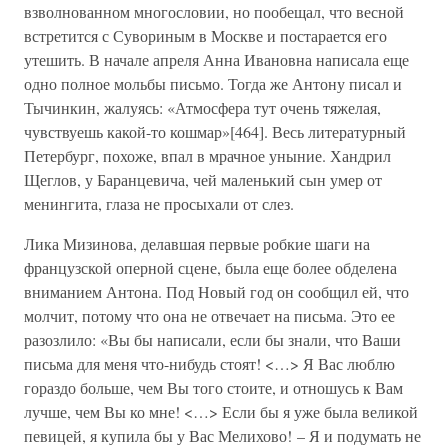
взволнованном многословии, но пообещал, что весной
встретится с Сувориным в Москве и постарается его
утешить. В начале апреля Анна Ивановна написала еще
одно полное мольбы письмо. Тогда же Антону писал и
Тычинкин, жалуясь: «Атмосфера тут очень тяжелая,
чувствуешь какой-то кошмар»[464]. Весь литературный
Петербург, похоже, впал в мрачное уныние. Хандрил
Щеглов, у Баранцевича, чей маленький сын умер от
менингита, глаза не просыхали от слез.
Лика Мизинова, делавшая первые робкие шаги на
французской оперной сцене, была еще более обделена
вниманием Антона. Под Новый год он сообщил ей, что
молчит, потому что она не отвечает на письма. Это ее
разозлило: «Вы бы написали, если бы знали, что Ваши
письма для меня что-нибудь стоят! <…> Я Вас люблю
гораздо больше, чем Вы того стоите, и отношусь к Вам
лучше, чем Вы ко мне! <…> Если бы я уже была великой
певицей, я купила бы у Вас Мелихово! – Я и подумать не