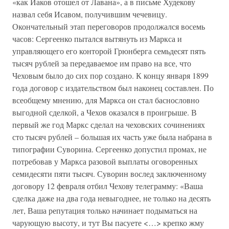
«как Иаков отошел от Лавана», а в письме Худекову
назвал себя Исавом, получившим чечевицу.
Окончательный этап переговоров продолжался восемь
часов: Сергеенко пытался вытянуть из Маркса и
управляющего его конторой Грюнберга семьдесят пять
тысяч рублей за передаваемое им право на все, что
Чеховым было до сих пор создано. К концу января 1899
года договор с издательством был наконец составлен. По
всеобщему мнению, для Маркса он стал баснословно
выгодной сделкой, а Чехов оказался в проигрыше. В
первый же год Маркс сделал на чеховских сочинениях
сто тысяч рублей – большая их часть уже была набрана в
типографии Суворина. Сергеенко допустил промах, не
потребовав у Маркса разовой выплаты оговоренных
семидесяти пяти тысяч. Суворин вослед заключенному
договору 12 февраля отбил Чехову телеграмму: «Ваша
сделка даже на два года невыгоднее, не только на десять
лет, Ваша репутация только начинает подыматься на
чарующую высоту, и тут Вы пасуете <…> крепко жму