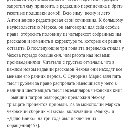
запретил ему привозить в редакцию переписчика и брать
газетные подшивки домой. Всю зиму, весну и лето
Антон заново редактировал свои сочинения. К большому
неудовольствию Маркса, он выговорил для себя особые
права: отбросить половину из четырехсот собранных им
рассказов и изменить в корректуре те, которые он решил
оставить. В последующие три года эта переделка отняла у
Чехова гораздо больше сил, чем работа над новыми
произведениями. Читатели с грустью отмечали, что в
каждом новом издании рассказов Чехова они находят все
меньше его ранних перлов. С Суворина Маркс взял пять
тысяч рублей за право распродать имеющиеся у него в
наличии шестнадцать тысяч экземпляров чеховских книг
– бывший патрон благородно предложил Чехову
тридцать процентов прибыли. Из-за монополии Маркса
чеховский сборник «Пьесы», включавший «Чайку» и
«Дядю Ваню», на три года был исключен из
обращения[457].