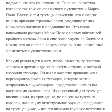
подумал, что это таинственный Сипанго, богатства
которого так ярко описал в своем путешествии Марко
Поло. Вместе с тем туземцы объясняли, что с юга же
иногда приходят страшные враги, уводящие от них
множество пленных и поедающие их. Это также
напоминало рассказы Марко Поло о нравах обитателей
крайнего востока Азии и еще более укрепило Колумба в
мысли, что он попал в богатые страны Азии, описанные
знаменитым путешественником.
Колумб решил идти к югу, чтобы отыскать ту богатую
золотом и другими драгоценностями страну, о которой
говорили туземцы. Он взял в качестве проводников и
переводчиков семерых туземцев, которые охотно
отправились с чужеземцами, представлявшимися им
настоящими сынами неба. Их необычный для туземцев
внешний вид, их громадные, по понятиям туземцев,
корабли, наконец их огнестрельное оружие, наводившее
на туземцев ужас, – все это внушало глубокое почтение к