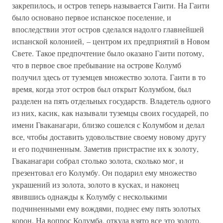
закрепилось, и остров теперь называется Гаити. На Гаити
было основано первое испанское поселение, и
впоследствии этот остров сделался надолго главнейшей
испанской колонией, – центром их предприятий в Новом
Свете. Такое предпочтение было оказано Гаити потому,
что в первое свое пребывание на острове Колумб
получил здесь от туземцев множество золота. Гаити в то
время, когда этот остров был открыт Колумбом, был
разделен на пять отдельных государств. Владетель одного
из них, касик, как называли туземцы своих государей, по
имени Гваканагари, близко сошелся с Колумбом и делал
все, чтобы доставить удовольствие своему новому другу
и его подчиненным. Заметив пристрастие их к золоту,
Гваканагари собрал столько золота, сколько мог, и
презентовал его Колумбу. Он подарил ему множество
украшений из золота, золото в кусках, и наконец
явившись однажды к Колумбу с несколькими
подчиненными ему вождями, поднес ему пять золотых
корон. На вопрос Колумба, откуда взято все это золото,