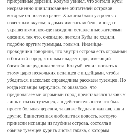
прибрежные деревни, Колумб увидел, что жители Кубы
несравненно цивилизованнее обитателей островов,
которые он посетил ранее. Хижины были устроены с
известным вкусом; в домах имелась мебель, иногда с
украшениями; кое-где находили оставленные жителями
одеяния, так что, очевидно, жители Кубы не ходили,
подобно другим туземцам, голыми. Индейцы-
проводники говорили, что внутри острова есть огромный
и богатый город, которым владеет царь, имеющий
богатейшие рудники золота. Колумб решил послать к
этому царю нескольких испанцев с индейцами, чтобы
убедиться, насколько справедливы рассказы туземцев. Но
когда испанцы вернулись, то оказалось, что
предполагаемый огромный город представлялся таковым
лишь в глазах туземцев, а в действительности это была
просто большая деревня, такая же бедная и жалкая, как и
другие. Единственная любопытная новость, которую
принесли испанцы из глубины острова, состояла в
обычае туземцев курить листья табака, с которым