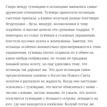
Скоро между туземцами и испанцами завязались самые
дружеские отношения. Туземцы приносили испанцам
съестные припасы, а взамен получали разные блестящие
безделушки – бусы, мишуру, колокольчики и тому
подобное, и высоко ценили эти грошовые подарки. У
некоторых из голых туземцев в головных украшениях
блестели кусочки золота и жемчужины. Заметив, что
испанцы особенно внимательно присматриваются к этим
украшениям, туземцы охотно отдавали их в обмен на
какие-нибудь побрякушки, не только не придавая
никакой цены золоту, но еще удивляясь тому, что
испанцы так дорожат им. Это дало испанцам самое
преувеличенное понятие о богатстве Нового Света
золотом и распалило их жадность. Когда они настолько
освоились с туземцами, что могли объясняться с ними –
частью словами, частью знаками, то узнали, что золото
получается туземцами с большого острова, лежащего на
юге, где оно находится в изобилии. Колумб тотчас же