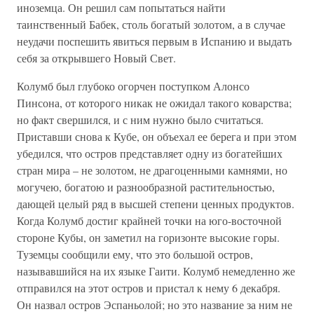
иноземца. Он решил сам попытаться найти
таинственный Бабек, столь богатый золотом, а в случае
неудачи поспешить явиться первым в Испанию и выдать
себя за открывшего Новый Свет.
Колумб был глубоко огорчен поступком Алонсо
Пинсона, от которого никак не ожидал такого коварства;
но факт свершился, и с ним нужно было считаться.
Приставши снова к Кубе, он объехал ее берега и при этом
убедился, что остров представляет одну из богатейших
стран мира – не золотом, не драгоценными камнями, но
могучею, богатою и разнообразной растительностью,
дающей целый ряд в высшей степени ценных продуктов.
Когда Колумб достиг крайней точки на юго-восточной
стороне Кубы, он заметил на горизонте высокие горы.
Туземцы сообщили ему, что это большой остров,
называвшийся на их языке Гаити. Колумб немедленно же
отправился на этот остров и пристал к нему 6 декабря.
Он назвал остров Эспаньолой; но это название за ним не