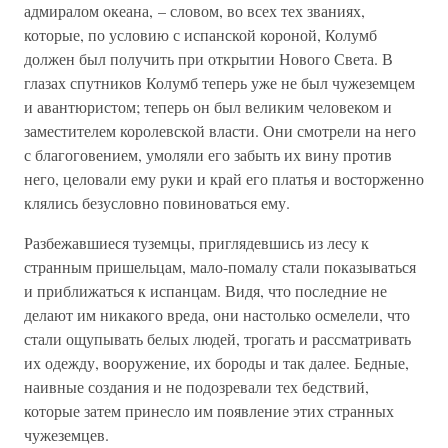
адмиралом океана, – словом, во всех тех званиях,
которые, по условию с испанской короной, Колумб
должен был получить при открытии Нового Света. В
глазах спутников Колумб теперь уже не был чужеземцем
и авантюристом; теперь он был великим человеком и
заместителем королевской власти. Они смотрели на него
с благоговением, умоляли его забыть их вину против
него, целовали ему руки и край его платья и восторженно
клялись безусловно повиноваться ему.
Разбежавшиеся туземцы, приглядевшись из лесу к
странным пришельцам, мало-помалу стали показываться
и приближаться к испанцам. Видя, что последние не
делают им никакого вреда, они настолько осмелели, что
стали ощупывать белых людей, трогать и рассматривать
их одежду, вооружение, их бороды и так далее. Бедные,
наивные создания и не подозревали тех бедствий,
которые затем принесло им появление этих странных
чужеземцев.