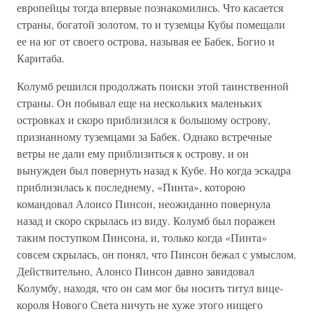
европейцы тогда впервые познакомились. Что касается
страны, богатой золотом, то и туземцы Кубы помещали
ее на юг от своего острова, называя ее Бабек, Богио и
Каритаба.
Колумб решился продолжать поиски этой таинственной
страны. Он побывал еще на нескольких маленьких
островках и скоро приблизился к большому острову,
признанному туземцами за Бабек. Однако встречные
ветры не дали ему приблизиться к острову, и он
вынужден был повернуть назад к Кубе. Но когда эскадра
приблизилась к последнему, «Пинта», которою
командовал Алонсо Пинсон, неожиданно повернула
назад и скоро скрылась из виду. Колумб был поражен
таким поступком Пинсона, и, только когда «Пинта»
совсем скрылась, он понял, что Пинсон бежал с умыслом.
Действительно, Алонсо Пинсон давно завидовал
Колумбу, находя, что он сам мог бы носить титул вице-
короля Нового Света ничуть не хуже этого нищего