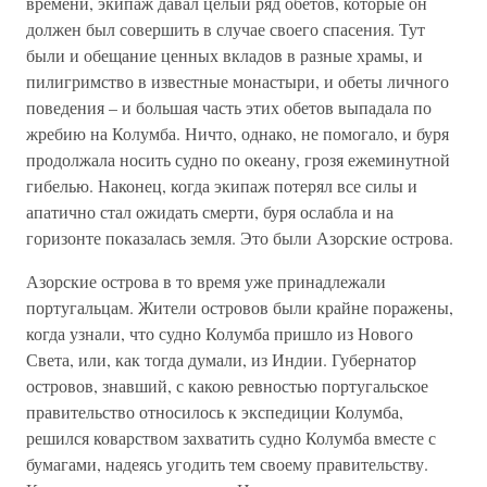
времени, экипаж давал целый ряд обетов, которые он
должен был совершить в случае своего спасения. Тут
были и обещание ценных вкладов в разные храмы, и
пилигримство в известные монастыри, и обеты личного
поведения – и большая часть этих обетов выпадала по
жребию на Колумба. Ничто, однако, не помогало, и буря
продолжала носить судно по океану, грозя ежеминутной
гибелью. Наконец, когда экипаж потерял все силы и
апатично стал ожидать смерти, буря ослабла и на
горизонте показалась земля. Это были Азорские острова.
Азорские острова в то время уже принадлежали
португальцам. Жители островов были крайне поражены,
когда узнали, что судно Колумба пришло из Нового
Света, или, как тогда думали, из Индии. Губернатор
островов, знавший, с какою ревностью португальское
правительство относилось к экспедиции Колумба,
решился коварством захватить судно Колумба вместе с
бумагами, надеясь угодить тем своему правительству.