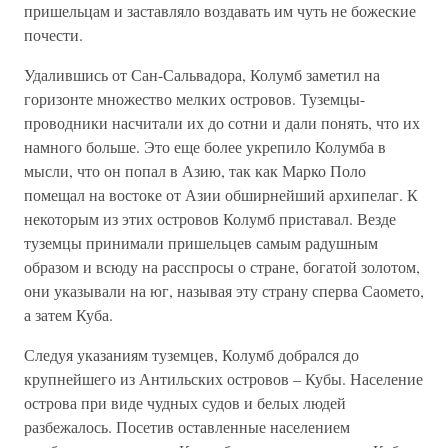
пришельцам и заставляло воздавать им чуть не божеские
почести.
Удалившись от Сан-Сальвадора, Колумб заметил на
горизонте множество мелких островов. Туземцы-
проводники насчитали их до сотни и дали понять, что их
намного больше. Это еще более укрепило Колумба в
мысли, что он попал в Азию, так как Марко Поло
помещал на востоке от Азии обширнейший архипелаг. К
некоторым из этих островов Колумб приставал. Везде
туземцы принимали пришельцев самым радушным
образом и всюду на расспросы о стране, богатой золотом,
они указывали на юг, называя эту страну сперва Саомето,
а затем Куба.
Следуя указаниям туземцев, Колумб добрался до
крупнейшего из Антильских островов – Кубы. Население
острова при виде чудных судов и белых людей
разбежалось. Посетив оставленные населением