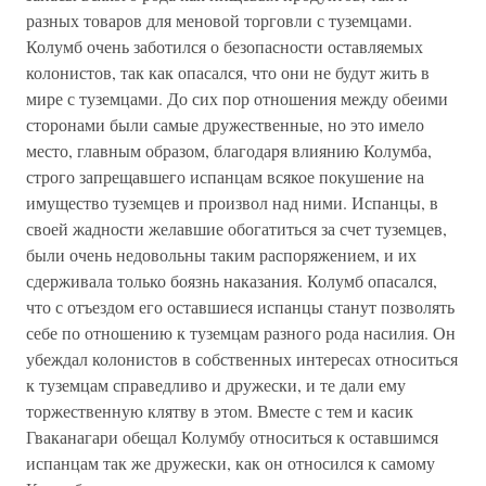
разных товаров для меновой торговли с туземцами.
Колумб очень заботился о безопасности оставляемых
колонистов, так как опасался, что они не будут жить в
мире с туземцами. До сих пор отношения между обеими
сторонами были самые дружественные, но это имело
место, главным образом, благодаря влиянию Колумба,
строго запрещавшего испанцам всякое покушение на
имущество туземцев и произвол над ними. Испанцы, в
своей жадности желавшие обогатиться за счет туземцев,
были очень недовольны таким распоряжением, и их
сдерживала только боязнь наказания. Колумб опасался,
что с отъездом его оставшиеся испанцы станут позволять
себе по отношению к туземцам разного рода насилия. Он
убеждал колонистов в собственных интересах относиться
к туземцам справедливо и дружески, и те дали ему
торжественную клятву в этом. Вместе с тем и касик
Гваканагари обещал Колумбу относиться к оставшимся
испанцам так же дружески, как он относился к самому