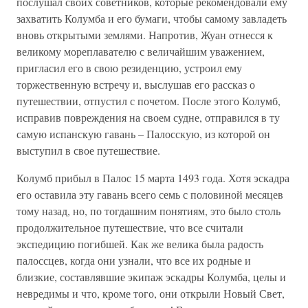
послушал своих советников, которые рекомендовали ему
захватить Колумба и его бумаги, чтобы самому завладеть
вновь открытыми землями. Напротив, Жуан отнесся к
великому мореплавателю с величайшим уважением,
пригласил его в свою резиденцию, устроил ему
торжественную встречу и, выслушав его рассказ о
путешествии, отпустил с почетом. После этого Колумб,
исправив повреждения на своем судне, отправился в ту
самую испанскую гавань – Палосскую, из которой он
выступил в свое путешествие.
Колумб прибыл в Палос 15 марта 1493 года. Хотя эскадра
его оставила эту гавань всего семь с половиной месяцев
тому назад, но, по тогдашним понятиям, это было столь
продолжительное путешествие, что все считали
экспедицию погибшей. Как же велика была радость
палоссцев, когда они узнали, что все их родные и
близкие, составлявшие экипаж эскадры Колумба, целы и
невредимы и что, кроме того, они открыли Новый Свет,