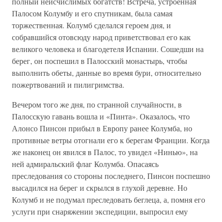
полный неисчислимых богатств! Встреча, устроенная
Палосом Колумбу и его спутникам, была самая
торжественная. Колумб сделался героем дня, и
собравшийся отовсюду народ приветствовал его как
великого человека и благодетеля Испании. Сошедши на
берег, он поспешил в Палосский монастырь, чтобы
выполнить обеты, данные во время бури, относительно
пожертвований и пилигримства.
Вечером того же дня, по странной случайности, в
Палосскую гавань вошла и «Пинта». Оказалось, что
Алонсо Пинсон прибыл в Европу ранее Колумба, но
противные ветры отогнали его к берегам Франции. Когда
же наконец он явился в Палос, то увидел «Нинью», на
ней адмиральский флаг Колумба. Опасаясь
преследования со стороны последнего, Пинсон поспешно
высадился на берег и скрылся в глухой деревне. Но
Колумб и не подумал преследовать беглеца, а, помня его
услуги при снаряжении экспедиции, выпросил ему