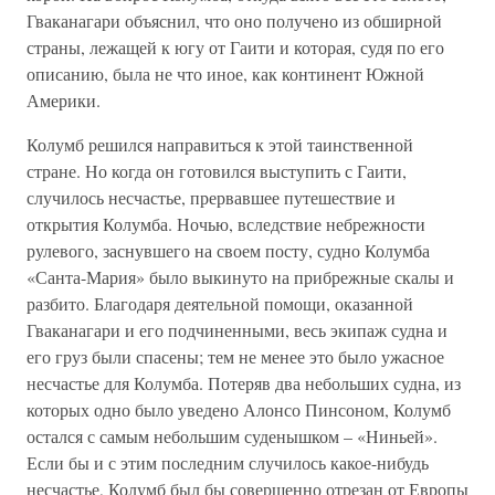
Гваканагари объяснил, что оно получено из обширной
страны, лежащей к югу от Гаити и которая, судя по его
описанию, была не что иное, как континент Южной
Америки.
Колумб решился направиться к этой таинственной
стране. Но когда он готовился выступить с Гаити,
случилось несчастье, прервавшее путешествие и
открытия Колумба. Ночью, вследствие небрежности
рулевого, заснувшего на своем посту, судно Колумба
«Санта-Мария» было выкинуто на прибрежные скалы и
разбито. Благодаря деятельной помощи, оказанной
Гваканагари и его подчиненными, весь экипаж судна и
его груз были спасены; тем не менее это было ужасное
несчастье для Колумба. Потеряв два небольших судна, из
которых одно было уведено Алонсо Пинсоном, Колумб
остался с самым небольшим суденышком – «Ниньей».
Если бы и с этим последним случилось какое-нибудь
несчастье, Колумб был бы совершенно отрезан от Европы