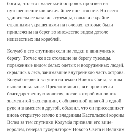
богата, что этот маленький островок произвел на
путешественников величайшее впечатление. Но всего
удивительнее казались туземцы, голые и с крайне
странными украшениями на головах, которые были
привлечены на берег во множестве видом дотоле
неизвестных им кораблей.
Колумб и его спутники сели на лодки и двинулись к
берегу. Тотчас же все стоявшие на берегу туземцы,
пораженные видом белых одетых и вооруженных людей,
скрылись в леса, занимавшие внутреннюю часть острова.
Колумб первый вступил на землю Нового Света; за ним
вышли остальные. Преклонившись, все произнесли
благодарственную молитву, после которой виновник
знаменитой экспедиции, с обнаженной шпагой в одной
руке и знаменем в другой, объявил, что он присоединяет
вновь открытую землю к владениям Кастильской короны.
Вслед за тем спутники Колумба признали его вице-
королем, генерал-губернатором Нового Света и Великим