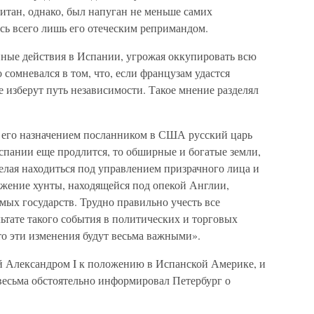
питан, однако, был напуган не меньше самих
сь всего лишь его отеческим репримандом.
ные действия в Испании, угрожая оккупировать всю
сомневался в том, что, если французам удастся
 изберут путь независимости. Такое мнение разделял
с его назначением посланником в США русский царь
Испании еще продлится, то обширные и богатые земли,
елая находиться под управлением призрачного лица и
яжение хунты, находящейся под опекой Англии,
мых государств. Трудно правильно учесть все
ьтате такого события в политических и торговых
что эти изменения будут весьма важными».
й Александром I к положению в Испанской Америке, и
есьма обстоятельно информировал Петербург о