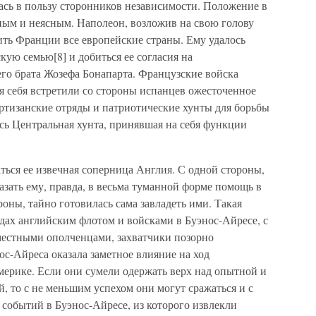
сь в пользу сторонников независимости. Положение в
ным и неясным. Наполеон, возложив на свою голову
ить Франции все европейские страны. Ему удалось
кую семью[8] и добиться ее согласия на
го брата Жозефа Бонапарта. Французские войска
я себя встретили со стороны испанцев ожесточенное
ртизанские отряды и патриотические хунты для борьбы
ась Центральная хунта, принявшая на себя функции
ься ее извечная соперница Англия. С одной стороны,
зать ему, правда, в весьма туманной форме помощь в
роны, тайно готовилась сама завладеть ими. Такая
дах английским флотом и войсками в Буэнос-Айресе, с
местными ополченцами, захватчики позорно
с-Айреса оказала заметное влияние на ход
рике. Если они сумели одержать верх над опытной и
 то с не меньшим успехом они могут сражаться и с
событий в Буэнос-Айресе, из которого извлекли