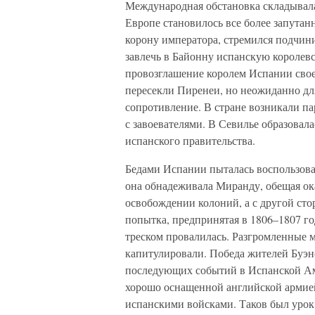
Международная обстановка складывала
Европе становилось все более запутан
корону императора, стремился подчин
завлечь в Байонну испанскую королевс
провозглашение королем Испании свое
пересекли Пиренеи, но неожиданно дл
сопротивление. В стране возникали па
с завоевателями. В Севилье образовал
испанского правительства.
Бедами Испании пыталась воспользоват
она обнадеживала Миранду, обещая ока
освобождении колоний, а с другой сто
попытка, предпринятая в 1806–1807 го
треском провалилась. Разгромленные 
капитулировали. Победа жителей Буэно
последующих событий в Испанской Аме
хорошо оснащенной английской армией,
испанскими войсками. Таков был урок 