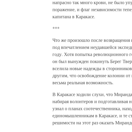
напрасно так много крови, не было у
поражение, и флаг независимости тепе
капитана в Каракасе.
***
Что же произошло после возвращения н
под впечатлением неудавшейся экспед
году. Хотя попытка революционного ге
он был вынужден покинуть Берег Тверд
вселила новые надежды в сторонников
другим, что освобождение колонии от и
весьма реальная возможность.
В Каракасе ходили слухи, что Миранда
набирая волонтеров и подготавливая
узнал о планах соотечественника, на
единомышленникам в Каракасе, и те ст
решимости на этот раз оказать Миран