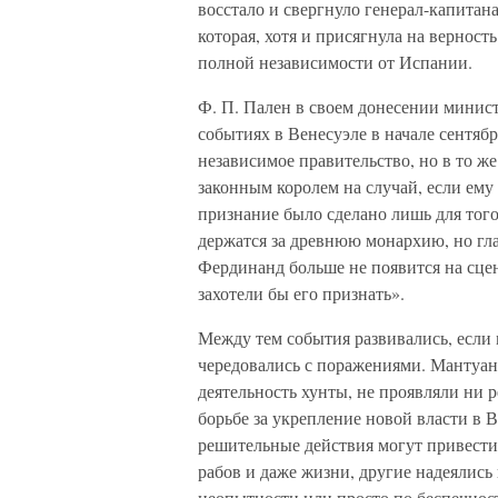
восстало и свергнуло генерал-капитан
которая, хотя и присягнула на верност
полной независимости от Испании.
Ф. П. Пален в своем донесении минист
событиях в Венесуэле в начале сентяб
независимое правительство, но в то ж
законным королем на случай, если ему 
признание было сделано лишь для того
держатся за древнюю монархию, но гл
Фердинанд больше не появится на сцене
захотели бы его признать».
Между тем события развивались, если 
чередовались с поражениями. Мантуан
деятельность хунты, не проявляли ни 
борьбе за укрепление новой власти в 
решительные действия могут привести
рабов и даже жизни, другие надеялись
неопытности или просто по беспечнос