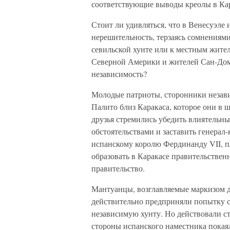
соответствующие выводы креолы в Кар
Стоит ли удивляться, что в Венесуэле
нерешительность, терзаясь сомнениям
севильской хунте или к местным жител
Северной Америки и жителей Сан-Доми
независимость?
Молодые патриоты, сторонники незави
Палито близ Каракаса, которое они в 
друзья стремились убедить влиятельны
обстоятельствами и заставить генерал
испанскому королю Фердинанду VII, пл
образовать в Каракасе правительствен
правительство.
Мантуанцы, возглавляемые маркизом д
действительно предприняли попытку ск
независимую хунту. Но действовали ст
стороны испанского наместника покаял