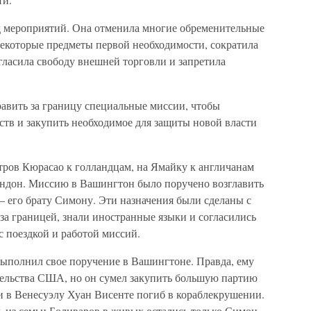
яд мероприятий. Она отменила многие обременительные
 некоторые предметы первой необходимости, сократила
гласила свободу внешней торговли и запретила
авить за границу специальные миссии, чтобы
ств и закупить необходимое для защиты новой власти
ров Кюрасао к голландцам, на Ямайку к англичанам
Лондон. Миссию в Вашингтон было поручено возглавить
— его брату Симону. Эти назначения были сделаны с
 за границей, знали иностранные языки и согласились
с поездкой и работой миссий.
ыполнил свое поручение в Вашингтоне. Правда, ему
тельства США, но он сумел закупить большую партию
и в Венесуэлу Хуан Висенте погиб в кораблекрушении.
ь из семьи Боливаров в живых остались только Симон