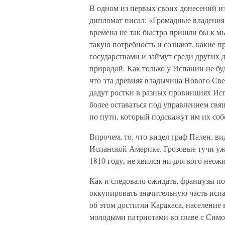
В одном из первых своих донесений и
дипломат писал: «Громадные владения
времена не так быстро пришли бы к мы
такую потребность и сознают, какие п
государствами и займут среди других 
природой. Как только у Испании не бу
что эта древняя владычица Нового Све
дадут ростки в разных провинциях Ис
более оставаться под управлением свя
по пути, который подскажут им их со
Впрочем, то, что видел граф Пален, в
Испанской Америке. Грозовые тучи уже
1810 году, не явился ни для кого неож
Как и следовало ожидать, французы п
оккупировать значительную часть испан
об этом достигли Каракаса, население
молодыми патриотами во главе с Симо