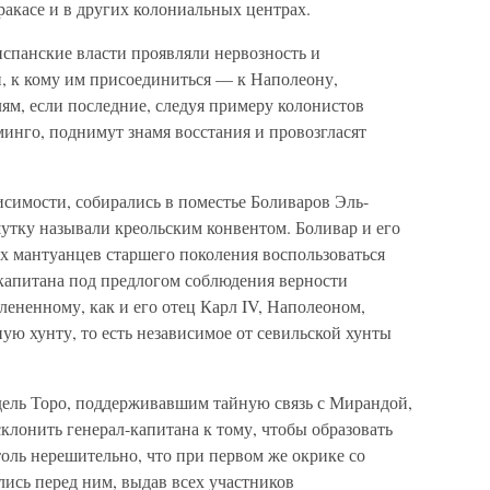
акасе и в других колониальных центрах.
 испанские власти проявляли нервозность и
и, к кому им присоединиться — к Наполеону,
ям, если последние, следуя примеру колонистов
нго, поднимут знамя восстания и провозгласят
симости, собирались в поместье Боливаров Эль-
шутку называли креольским конвентом. Боливар и его
х мантуанцев старшего поколения воспользоваться
-капитана под предлогом соблюдения верности
ененному, как и его отец Карл IV, Наполеоном,
ную хунту, то есть независимое от севильской хунты
ель Торо, поддерживавшим тайную связь с Мирандой,
лонить генерал-капитана к тому, чтобы образовать
оль нерешительно, что при первом же окрике со
ись перед ним, выдав всех участников