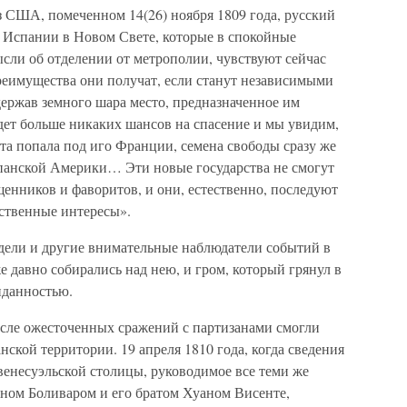
з США, помеченном 14(26) ноября 1809 года, русский
 Испании в Новом Свете, которые в спокойные
сли об отделении от метрополии, чувствуют сейчас
реимущества они получат, если станут независимыми
держав земного шара место, предназначенное им
дет больше никаких шансов на спасение и мы увидим,
та попала под иго Франции, семена свободы сразу же
панской Америки… Эти новые государства не смогут
щенников и фаворитов, и они, естественно, последуют
бственные интересы».
идели и другие внимательные наблюдатели событий в
 давно собирались над нею, и гром, который грянул в
иданностью.
осле ожесточенных сражений с партизанами смогли
ской территории. 19 апреля 1810 года, когда сведения
 венесуэльской столицы, руководимое все теми же
ном Боливаром и его братом Хуаном Висенте,