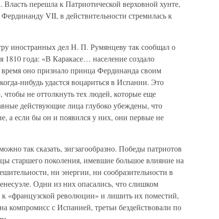
а. Власть перешла к Патриотической верховной хунте,
ь Фердинанду VII, в действительности стремилась к
ру иностранных дел Н. П. Румянцеву так сообщал о
ря 1810 года: «В Каракасе… население создало
е время оно признало принца Фердинанда своим
когда-нибудь удастся воцариться в Испании. Это
, чтобы не оттолкнуть тех людей, которые еще
авные действующие лица глубоко убеждены, что
, а если бы он и появился у них, они первые не
можно так сказать, зигзагообразно. Победы патриотов
цы старшего поколения, имевшие большое влияние на
решительности, ни энергии, ни сообразительности в
Венесуэле. Одни из них опасались, что слишком
 к «французской революции» и лишить их поместий,
 на компромисс с Испанией, третьи бездействовали по
ти.