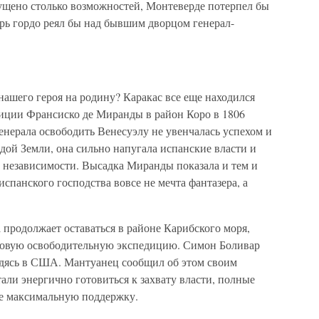
пущено столько возможностей, Монтеверде потерпел бы
рь гордо реял бы над бывшим дворцом генерал-
ашего героя на родину? Каракас все еще находился
иции Франсиско де Миранды в район Коро в 1806
нерала освободить Венесуэлу не увенчалась успехом и
ой Земли, она сильно напугала испанские власти и
 независимости. Высадка Миранды показала и тем и
спанского господства вовсе не мечта фантазера, а
 продолжает оставаться в районе Карибского моря,
 новую освободительную экспедицию. Симон Боливар
ходясь в США. Мантуанец сообщил об этом своим
али энергично готовиться к захвату власти, полные
де максимальную поддержку.