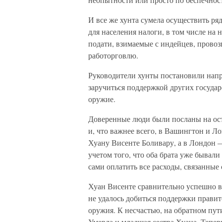
И все же хунта сумела осуществить р
для населения налоги, в том числе на
подати, взимаемые с индейцев, провоз
работорговлю.
Руководители хунты постановили напр
заручиться поддержкой других государ
оружие.
Доверенные люди были посланы на ост
и, что важнее всего, в Вашингтон и 
Хуану Висенте Боливару, а в Лондон 
учетом того, что оба брата уже бывали
сами оплатить все расходы, связанные 
Хуан Висенте сравнительно успешно в
не удалось добиться поддержки прави
оружия. К несчастью, на обратном пут
Умерла и младшая сестра Хуана. Тепер