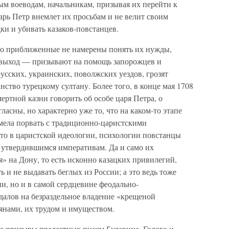
ым воеводам, начальникам, призывая их перейти к
арь Петр внемлет их просьбам и не велит своим
ки и убивать казаков-повстанцев.
его приближенные не намерены понять их нужды,
 выход — призывают на помощь запорожцев и
сских, украинских, поволжских уездов, грозят
нство турецкому султану. Более того, в конце мая 1708
ертной казни говорить об особе царя Петра, о
гласны, но характерно уже то, что на каком-то этапе
умела порвать с традиционно-царистскими
что в царистской идеологии, психологии повстанцы
ь утвердившимся императивам. Да и само их
я» на Дону, то есть исконно казацких привилегий,
 и не выдавать беглых из России; а это ведь тоже
гии, но и в самой сердцевине феодально-
далов на безраздельное владение «крещеной
янами, их трудом и имуществом.
е призывы прелестных писем Булавина, Голого и