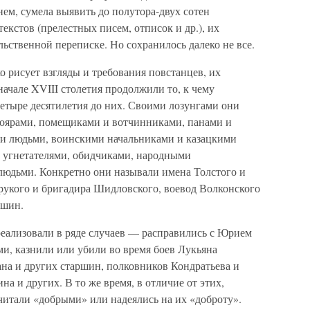
нем, сумела выявить до полутора-двух сотен
кстов (прелестных писем, отписок и др.), их
ьственной переписке. Но сохранилось далеко не все.
ко рисует взгляды и требования повстанцев, их
начале XVIII столетия продолжили то, к чему
четыре десятилетия до них. Своими лозунгами они
 боярами, помещиками и вотчинниками, панами и
ми людьми, воинскими начальниками и казацкими
 угнетателями, обидчиками, народными
людьми. Конкретно они называли имена Толстого и
орукого и бригадира Шидловского, воевод Волконского
ршин.
реализовали в ряде случаев — расправились с Юрием
и, казнили или убили во время боев Лукьяна
ана и других старшин, полковников Кондратьева и
а и других. В то же время, в отличие от этих,
считали «добрыми» или надеялись на их «доброту».