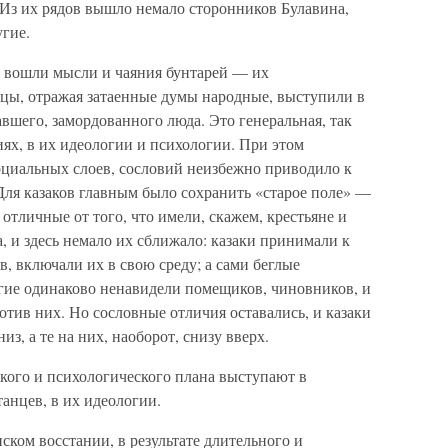
 Из их рядов вышло немало сторонников Булавина,
гие.
у вошли мысли и чаяния бунтарей — их
нцы, отражая затаенные думы народные, выступили в
шего, замордованного люда. Это генеральная, так
ниях, в их идеологии и психологии. При этом
циальных слоев, сословий неизбежно приводило к
 Для казаков главным было сохранить «старое поле» —
отличные от того, что имели, скажем, крестьяне и
, и здесь немало их сближало: казаки принимали к
в, включали их в свою среду; а сами беглые
угие одинаково ненавидели помещиков, чиновников, и
отив них. Но сословные отличия оставались, и казаки
из, а те на них, наоборот, снизу вверх.
кого и психологического плана выступают в
анцев, в их идеологии.
ском восстании, в результате длительного и