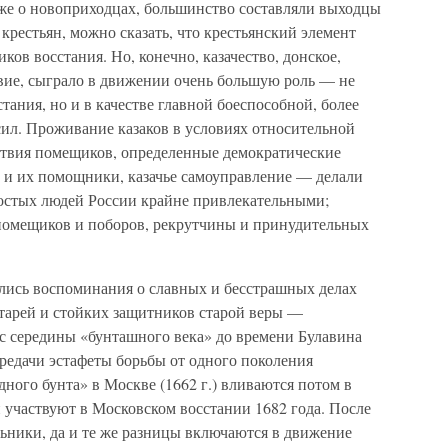
уже о новоприходцах, большинство составляли выходцы
 крестьян, можно сказать, что крестьянский элемент
ков восстания. Но, конечно, казачество, донское,
овие, сыграло в движении очень большую роль — не
стания, но и в качестве главной боеспособной, более
сил. Проживание казаков в условиях относительной
тствия помещиков, определенные демократические
 и их помощники, казачье самоуправление — делали
ростых людей России крайне привлекательными;
помещиков и поборов, рекрутчины и принудительных
лись воспоминания о славных и бесстрашных делах
нтарей и стойких защитников старой веры —
с середины «бунташного века» до времени Булавина
редачи эстафеты борьбы от одного поколения
ного бунта» в Москве (1662 г.) вливаются потом в
 участвуют в Московском восстании 1682 года. После
льники, да и те же разницы включаются в движение