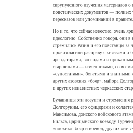
скрупулезного изучения материалов о 
повстанческих документов — полных те
пересказов или упоминаний в правител
Но и то, что сейчас известно, очень яр
идеологию. Собственно говоря, они в 
стремились Разин и его повстанцы за 
провозгласили расправу с князьями и
арендаторами, воеводами и приказны
старшинами — изменниками, со всеми
«супостатами», богатыми и знатными 
других азовских «бояр», майора Долг
и других ненавистных черкасских ста
Булавинцы эти лозунги и стремления 
Долгоруким, его офицерами и солдатам
Максимова, донского войскового атам
Бильса, царицынского воеводу Турченин
«плохих», бояр и воевод, других они 