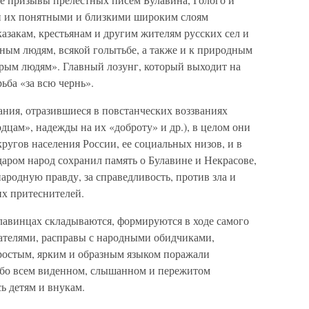
ли их понятными и близкими широким слоям
азакам, крестьянам и другим жителям русских сел и
отным людям, всякой голытьбе, а также и к природным
брым людям». Главный лозунг, который выходит на
ьба «за всю чернь».
ания, отразившиеся в повстанческих воззваниях
дцам», надежды на их «доброту» и др.), в целом они
ругов населения России, ее социальных низов, и в
аром народ сохранил память о Булавине и Некрасове,
народную правду, за справедливость, против зла и
их притеснителей.
улавинцах складываются, формируются в ходе самого
рателями, расправы с народными обидчиками,
ростым, ярким и образным языком поражали
обо всем виденном, слышанном и пережитом
ь детям и внукам.