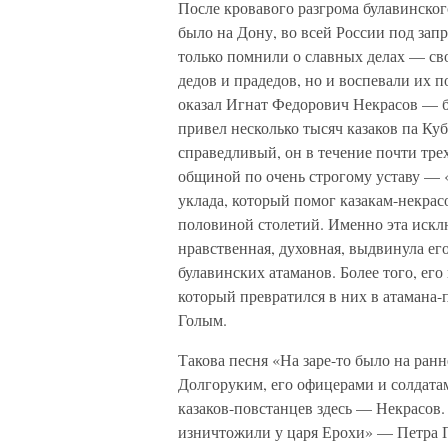
После кровавого разгрома булавинско
было на Дону, во всей России под зап
только помнили о славных делах — сво
дедов и прадедов, но и воспевали их 
оказал Игнат Федорович Некрасов — 
привел несколько тысяч казаков па Ку
справедливый, он в течение почти тре
общиной по очень строгому уставу — 
уклада, который помог казакам-некрас
половиной столетий. Именно эта исклю
нравственная, духовная, выдвинула ег
булавинских атаманов. Более того, его
который превратился в них в атамана-
Голым.
Такова песня «На заре-то было на ранн
Долгоруким, его офицерами и солдата
казаков-повстанцев здесь — Некрасов
изничтожили у царя Ерохи» — Петра 