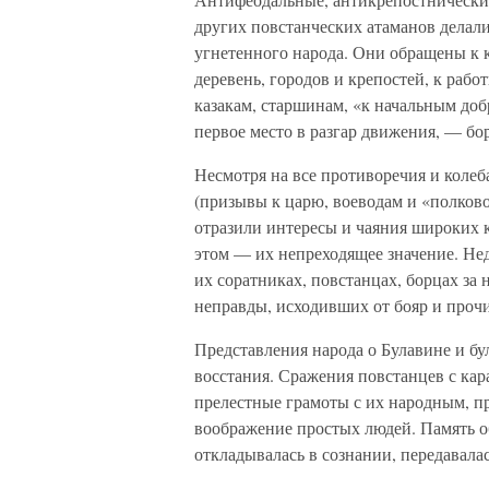
других повстанческих атаманов дела
угнетенного народа. Они обращены к к
деревень, городов и крепостей, к раб
казакам, старшинам, «к начальным до
первое место в разгар движения, — бор
Несмотря на все противоречия и колеб
(призывы к царю, воеводам и «полково
отразили интересы и чаяния широких к
этом — их непреходящее значение. Нед
их соратниках, повстанцах, борцах за 
неправды, исходивших от бояр и проч
Представления народа о Булавине и б
восстания. Сражения повстанцев с ка
прелестные грамоты с их народным, п
воображение простых людей. Память 
откладывалась в сознании, передавалас