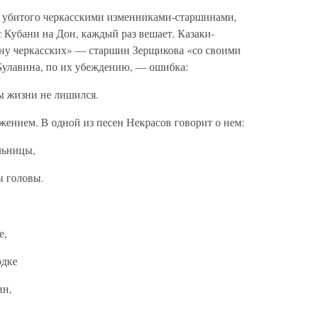
, убитого черкасскими изменниками-старшинами,
с Кубани на Дон, каждый раз вешает. Казаки-
ну черкасских» — старшин Зерщикова «со своими
Булавина, по их убеждению, — ошибка:
ы жизни не лишился.
ажением. В одной из песен Некрасов говорит о нем:
льницы,
ы головы.
е,
одке
ин,