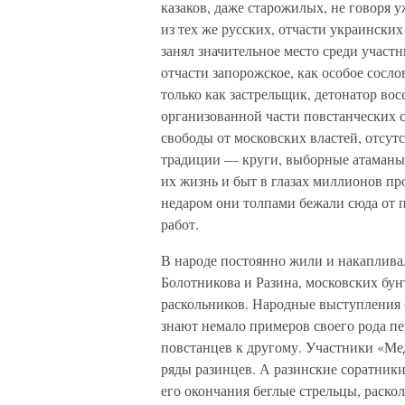
казаков, даже старожилых, не говоря 
из тех же русских, отчасти украинских
занял значительное место среди участни
отчасти запорожское, как особое сосл
только как застрельщик, детонатор вос
организованной части повстанческих 
свободы от московских властей, отсу
традиции — круги, выборные атаманы
их жизнь и быт в глазах миллионов п
недаром они толпами бежали сюда от 
работ.
В народе постоянно жили и накаплива
Болотникова и Разина, московских бу
раскольников. Народные выступления 
знают немало примеров своего рода пе
повстанцев к другому. Участники «Мед
ряды разинцев. А разинские соратники
его окончания беглые стрельцы, раско