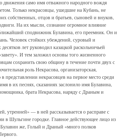
го движения само имя отважного народного вождя
ретом. Только некрасовцы, ушедшие на Кубань, не
их собственных, отцов и братьев, сыновей и внуков,
подвиги. На их мысли, сознание огромное влияние
ближайший сподвижник Булавина, его преемник. Он и
бань. Человек стойких убеждений, суровый и
х десятков лет руководил казацкой раскольничьей
«завету». И тем заложил основы того жизненного
овцам сохранить свою общину в течение почти двух с
чительная роль Некрасова, организаторская,
о в представлении некрасовцев на первое место среди
 имя в их песнях, сказаниях заслонило имя Булавина,
помощника, брата Некрасова, наряду с Драным и
ей, утренней» — в ней рассказывается о расправе с
ми в Шульгине городке. Главное действующее лицо из
. Булавин же, Голый и Драный «много полков
Первого.