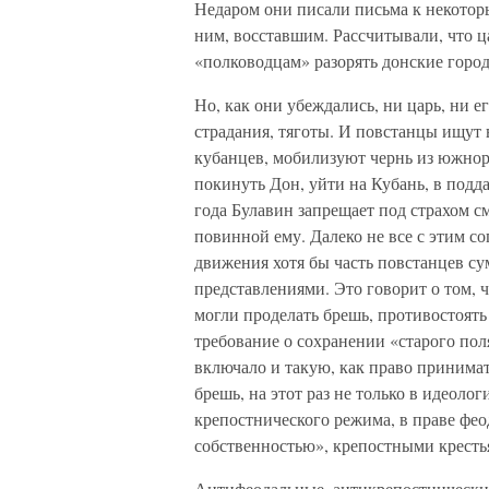
Недаром они писали письма к некотор
ним, восставшим. Рассчитывали, что ц
«полководцам» разорять донские город
Но, как они убеждались, ни царь, ни 
страдания, тяготы. И повстанцы ищут
кубанцев, мобилизуют чернь из южнору
покинуть Дон, уйти на Кубань, в подда
года Булавин запрещает под страхом см
повинной ему. Далеко не все с этим со
движения хотя бы часть повстанцев с
представлениями. Это говорит о том, 
могли проделать брешь, противостоят
требование о сохранении «старого пол
включало и такую, как право принимать
брешь, на этот раз не только в идеоло
крепостнического режима, в праве фео
собственностью», крепостными кресть
Антифеодальные, антикрепостнически