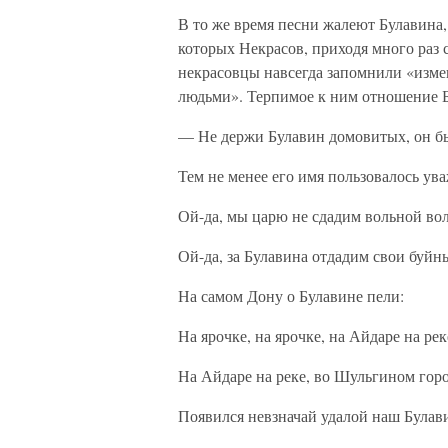
В то же время песни жалеют Булавина
которых Некрасов, приходя много раз 
некрасовцы навсегда запомнили «изме
людьми». Терпимое к ним отношение 
— Не держи Булавин домовитых, он б
Тем не менее его имя пользовалось ув
Ой-да, мы царю не сдадим вольной во
Ой-да, за Булавина отдадим свои буйн
На самом Дону о Булавине пели:
На ярочке, на ярочке, на Айдаре на рек
На Айдаре на реке, во Шульгином гор
Появился невзначай удалой наш Булав