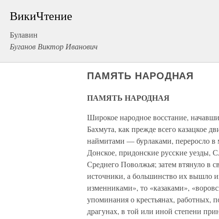
ВикиЧтение
Булавин
Буганов Виктор Иванович
ПАМЯТЬ НАРОДНАЯ
ПАМЯТЬ НАРОДНАЯ
Широкое народное восстание, начавшис
Бахмута, как прежде всего казацкое 
наймитами — бурлаками, переросло в
Донское, придонские русские уезды, 
Среднего Поволжья; затем втянуло в с
источники, а большинство их вышло из
изменниками», то «казаками», «воров
упоминания о крестьянах, работных, по
драгунах, в той или иной степени при