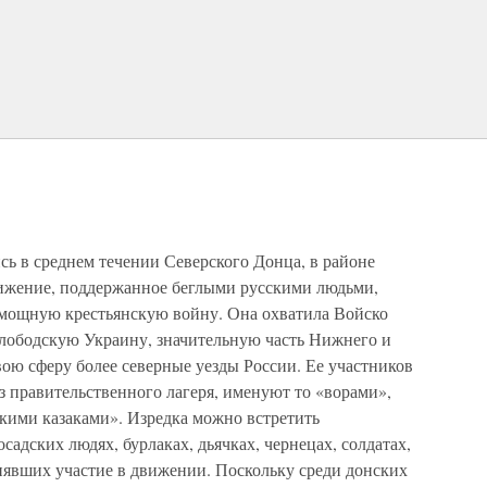
ь в среднем течении Северского Донца, в районе
движение, поддержанное беглыми русскими людьми,
 мощную крестьянскую войну. Она охватила Войско
Слободскую Украину, значительную часть Нижнего и
вою сферу более северные уезды России. Ее участников
 правительственного лагеря, именуют то «ворами»,
скими казаками». Изредка можно встретить
садских людях, бурлаках, дьячках, чернецах, солдатах,
нявших участие в движении. Поскольку среди донских