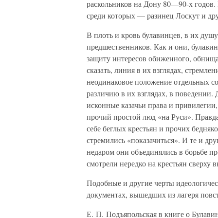
раскольников на Дону 80—90-х годов.
среди которых — разинец Лоскут и дру
В плоть и кровь булавинцев, в их душ
предшественников. Как и они, булави
защиту интересов обиженного, обнищав
сказать, линия в их взглядах, стремле
неодинаковое положение отдельных со
различию в их взглядах, в поведении.
исконные казачьи права и привилегии, 
прочий простой люд «на Руси». Правда
себе беглых крестьян и прочих бедняко
стремились «показачиться». И те и др
недаром они объединялись в борьбе пр
смотрели нередко на крестьян сверху вн
Подобные и другие черты идеологичес
документах, вышедших из лагеря повст
Е. П. Подъяпольская в книге о Булавин