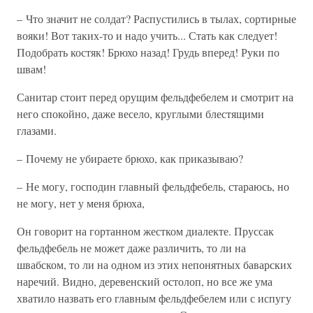
– Что значит не солдат? Распустились в тылах, сортирные
вояки! Вот таких-то и надо учить... Стать как следует!
Подобрать костяк! Брюхо назад! Грудь вперед! Руки по
швам!
Санитар стоит перед орущим фельдфебелем и смотрит на
него спокойно, даже весело, круглыми блестящими
глазами.
– Почему не убираете брюхо, как приказываю?
– Не могу, господин главный фельдфебель, стараюсь, но
не могу, нет у меня брюха,
Он говорит на гортанном жестком диалекте. Пруссак
фельдфебель не может даже различить, то ли на
швабском, то ли на одном из этих непонятных баварских
наречий. Видно, деревенский остолоп, но все же ума
хватило назвать его главным фельдфебелем или с испугу