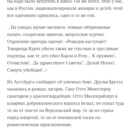
бы надо было затоптать в навоз. Он же хотел, чтоб у нас,
как в России, национализировали женщин и детей, чтоб
все одинаково одевались, одно и то же ели.
...На улицах шумят митинги: темные обтрепанные
пальто, солдатские шинели, матросские куртки.
Охрипшие ораторы кричат: «Реакция наступает!
Товарища Курта убили такие же гнусные и трусливые
подлецы, как те, кто убил Карла и Розу... К оружию!..
Отомстим!.. Да здравствуют Советы!.. Долой Носке!..
Смерть убийцам!..»
Из Аугсбурга сообщают об уличных боях. Друзья Брехта
оказались в разных лагерях. Ганс Отто Мюнстерер
санитаром у красногвардейцев. Отто Мюллерайзерт в
казармах добровольческого корпуса белых; он попал туда
то ли от злости на Версальский мир, то ли из страха
перед нищетой, то ли от юношеской тоски по
романтическим приключениям.