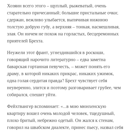
Хозяин всего этого – щуплый, рыжеватый, очень
старательно причесанный; большие пристальные очки;
сдержан, вежливо улыбается, выпячивая нижнюю
толстую добрую губу, а верхняя – тонкая, насмешливая,
злая. Он ничем не похож на горластых, бесцеремонных
приятелей Брехта.
Неужели этот франт, угнездившийся в роскоши,
говорящий нарочито литературно – едва заметна
баварская гортанная певучесть, – может понять его
драму, в которой никаких прикрас, никаких ужимок,
одна голая сердитая правда? Брехт чувствует себя
неуверенно, злится и поэтому разговаривает грубее, чем
собирался, спешит уйти.
Фейхтвангер вспоминает: «...в мою мюнхенскую
квартиру вошел очень молодой человек, тщедушный,
плохо бритый, небрежно одетый. Он жался к стенам,
говорил на швабском диалекте, принес пьесу, назвал себя