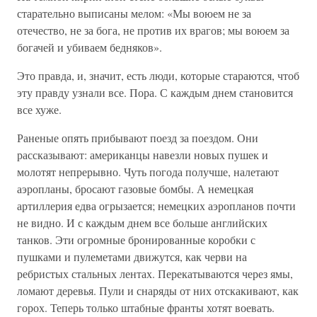
старательно выписаны мелом: «Мы воюем не за
отечество, не за бога, не против их врагов; мы воюем за
богачей и убиваем бедняков».
Это правда, и, значит, есть люди, которые стараются, чтоб
эту правду узнали все. Пора. С каждым днем становится
все хуже.
Раненые опять прибывают поезд за поездом. Они
рассказывают: американцы навезли новых пушек и
молотят непрерывно. Чуть погода получше, налетают
аэропланы, бросают газовые бомбы. А немецкая
артиллерия едва огрызается; немецких аэропланов почти
не видно. И с каждым днем все больше английских
танков. Эти огромные бронированные коробки с
пушками и пулеметами движутся, как черви на
ребристых стальных лентах. Перекатываются через ямы,
ломают деревья. Пули и снаряды от них отскакивают, как
горох. Теперь только штабные франты хотят воевать.