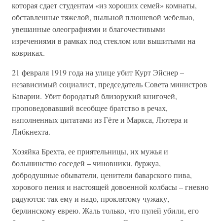
которая сдает студентам «из хороших семей» комнаты,
обставленные тяжелой, пыльной плюшевой мебелью,
увешанные олеографиями и благочестивыми
изречениями в рамках под стеклом или вышитыми на
ковриках.
21 февраля 1919 года на улице убит Курт Эйснер –
независимый социалист, председатель Совета министров
Баварии. Убит бородатый близорукий книгочей,
проповедовавший всеобщее братство в речах,
наполненных цитатами из Гёте и Маркса, Лютера и
Либкнехта.
Хозяйка Брехта, ее приятельницы, их мужья и
большинство соседей – чиновники, буржуа,
добродушные обыватели, ценители баварского пива,
хорового пения и настоящей довоенной колбасы – гневно
радуются: так ему и надо, проклятому чужаку,
берлинскому еврею. Жаль только, что пулей убили, его