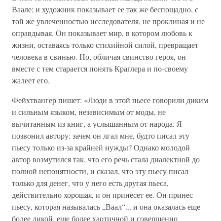
Ваале; и художник показывает ее так же беспощадно, с
той же увлеченностью исследователя, не проклиная и не
оправдывая. Он показывает мир, в котором любовь к
жизни, оставаясь только стихийной силой, превращает
человека в свинью. Но, обличая свинство героя, он
вместе с тем старается понять Краглера и по-своему
жалеет его.
Фейхтвангер пишет: «Люди в этой пьесе говорили диким
и сильным языком, независимым от моды, не
вычитанным из книг, а услышанным от народа. Я
позвонил автору: зачем он лгал мне, будто писал эту
пьесу только из-за крайней нужды? Однако молодой
автор возмутился так, что его речь стала диалектной до
полной непонятности, и сказал, что эту пьесу писал
только для денег, что у него есть другая пьеса,
действительно хорошая, и он принесет ее. Он принес
пьесу, которая называлась „Ваал“... и она оказалась еще
более дикой, еще более хаотичной и совершенно