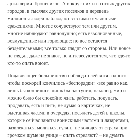
артиллерии, броневиков. А вокруг них и в сотнях других
городов, в тысячах других поселков и деревень
миллионы людей наблюдают за этими отчаянными
сражениями. Многие сочувствуют тем или другим,
многие наблюдают равнодушно; есть взволнованные,
возмущенные или горюющие; но все остаются
бездеятельными; все только глядят со стороны. Или вовсе
не глядят, даже не знают, не интересуются тем, что где-то
кто-то опять воюет.
Подавляющее большинство наблюдателей хотят одного:
чтобы поскорей кончились «беспорядки» -все равно как,
лишь бы кончились, лишь бы наступил, наконец, мир и
можно было бы спокойно жить, работать, покупать,
продавать, есть и пить, не думая о карточках, не
выстаивая часами в очередях, посылать детей в школы,
которые сейчас заняты воинскими частями и лазаретами,
развлекаться, молиться, гулять, не холодея от страха при
громком шуме на улице – опять стреляют? – не думать