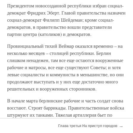
Президентом новосозданной республики избран социал-
демократ Фридрих Эберт. Главой правительства назначен
социал-демократ Филипп Шейдеман; кроме социал-
демократов, в правительство вошли представители
партии центра (католиков) и демократов.
Провинциальный тихий Веймар оказался временно – на
несколько месяцев – столицей республики. Берлин
слишком ненадежен, там все еще остаются вооруженные
рабочие и матросы, все еще существуют Советы; и хотя
левые социалисты и коммунисты в меньшинстве, но они
продолжают выступать и у них еще достаточно много
решительных и вооруженных сторонников.
В начале марта берлинские рабочие и часть солдат снова
восстают. Строят баррикады. Правительственные войска
штурмуют их танками. Тяжелая артиллерия бьет по
улицам и домам, занятым рабочими.
→
Глава третья На приступ городов