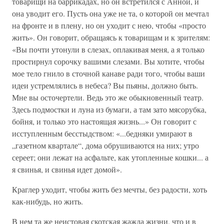
товарищи на баррикадах, но он встретился с Анной, и
она уводит его. Пусть она уже не та, о которой он мечтал
на фронте и в плену, но он уходит с нею, чтобы «просто
жить». Он говорит, обращаясь к товарищам и к зрителям:
«Вы почти утонули в слезах, оплакивая меня, а я только
простирнул сорочку вашими слезами. Вы хотите, чтобы
мое тело гнило в сточной канаве ради того, чтобы ваши
идеи устремлялись в небеса? Вы пьяны, должно быть.
Мне вы осточертели. Ведь это же обыкновенный театр.
Здесь подмостки и луна из бумаги, а там зато мясорубка,
бойня, и только это настоящая жизнь...» Он говорит с
исступленным бесстыдством: «...бедняки умирают в
„газетном квартале“, дома обрушиваются на них; утро
сереет; они лежат на асфальте, как утопленные кошки... а
я свинья, и свинья идет домой».
Краглер уходит, чтобы жить без мечты, без радости, хоть
как-нибудь, но жить.
В нем та же неистовая скотская жажда жизни, что и в