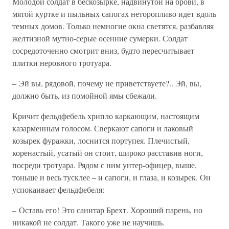
Молодой солдат в бескозырке, надвинутой на брови, в
мятой куртке и пыльных сапогах неторопливо идет вдоль
темных домов. Только немногие окна светятся, разбавляя
желтизной мутно-серые осенние сумерки. Солдат
сосредоточенно смотрит вниз, будто пересчитывает
плитки неровного тротуара.
– Эй вы, рядовой, почему не приветствуете?.. Эй, вы,
должно быть, из помойной ямы сбежали.
Кричит фельдфебель хрипло каркающим, настоящим
казарменным голосом. Сверкают сапоги и лаковый
козырек фуражки, лоснится портупея. Плечистый,
коренастый, усатый он стоит, широко расставив ноги,
посреди тротуара. Рядом с ним унтер-офицер, выше,
тоньше и весь тусклее – и сапоги, и глаза, и козырек. Он
успокаивает фельдфебеля:
– Оставь его! Это санитар Брехт. Хороший парень, но
никакой не солдат. Такого уже не научишь.