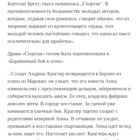
Бертольт Брехт; пьеса называлась „Спартак“. В
противоположность большинству молодых авторов,
которые, отдавая свои рукописи, говорят обычно, что их
творение вырвано из кровоточащего сердца, этот
молодой человек настойчиво говорил, что написал пьесу
исключительно для заработка».
Драма «Спартак» потом была переименована в
«Барабанный бой в ночи».
...Солдат Андреас Краглер возвращается в Берлин из
плена из Марокко; он узнает, что его невеста Анна
изменила ему с преуспевающим дельцом, забеременела и
собирается выходить замуж. Ее отец, владелец фабрики,
доволен зятем. В городе восстание. За сценой уже
начинаются уличные бои. Краглер тщетно спорит с
родителями неверной Анны. В отчаянии он уходит,
примыкает к восставшим спартаковцам. Анна идет вслед
за ним, ищет его. Наступает рассвет. Краглера ждут