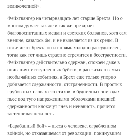
великолепной».
Фейхтвангер на четырнадцать лет старше Брехта. Но о
многом думает так же и так же презирает
благовоспитанных мещан и светских болванов, хотя сам
внешне, казалось бы, и не выделяется из их среды. В
отличие от Брехта он и впрямь холодно рассудителен,
тогда как тот лишь страстно стремится к бесстрастности.
Фейхтвангер действительно сдержан, спокоен даже в
описаниях исступленных буйств, в рассказах о самых
необычайных событиях, а Брехт еще только упорно
добивается сдержанности, отстраненности. В простых
грубоватых словах его стихов, в будничных эпизодах
пьес под туго напряженными оболочками внешней
сдержанности клокочут гнев и ненависть, прячется
застенчивая нежность.
«Барабанный бой» – пьеса о человеке, ограбленном
войной, но отказавшемся от революции, покинувшем