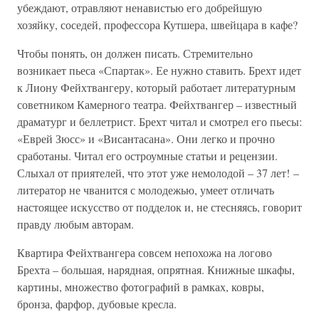
убеждают, отравляют ненавистью его добрейшую
хозяйку, соседей, профессора Кутшера, швейцара в кафе?
Чтобы понять, он должен писать. Стремительно
возникает пьеса «Спартак». Ее нужно ставить. Брехт идет
к Лиону Фейхтвангеру, который работает литературным
советником Камерного театра. Фейхтвангер – известный
драматург и беллетрист. Брехт читал и смотрел его пьесы:
«Еврей Зюсс» и «Висантасана». Они легко и прочно
сработаны. Читал его остроумные статьи и рецензии.
Слыхал от приятелей, что этот уже немолодой – 37 лет! –
литератор не чванится с молодежью, умеет отличать
настоящее искусство от подделок и, не стесняясь, говорит
правду любым авторам.
Квартира Фейхтвангера совсем непохожа на логово
Брехта – большая, нарядная, опрятная. Книжные шкафы,
картины, множество фотографий в рамках, ковры,
бронза, фарфор, дубовые кресла.