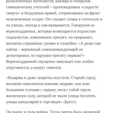
раззолоченных ничтожеств, кайзера и генералов,
гимназических учителей – проповедников «сладости
смерти» и бездушных врачей, отправлявших на фронт
недолеченных солдат. Он слушает споры в госпитале и
на улицах, иногда и сам ввязывается. Говорунов из
верноподданных, которые возмущаются подлостью
социалистов, изменивших присяге, он прерывает,
внезапно спрашивая, громко и спокойно: «А разве сам
кайзер – верховный главнокомандующий не
дезертировал, не нарушил присягу первым?»
Верноподданный смущенно замолкает или злобно
отругивается, а вокруг смеются.
«Казармы и даже лазареты опустели. Старый город
внезапно наполнился новыми людьми, они шли
большими толпами с окраин, неся с собой такую
жизненную силу, которой не знали улицы богатеев,
улицы канцелярий и торговцев» (Брехт).
Он вырос в годы войны. Тогда смерть была заурядной