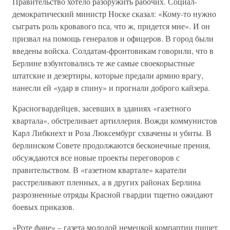
Правительство хотело разоружить рабочих. Социал-
демократический министр Носке сказал: «Кому-то нужно
сыграть роль кровавого пса, что ж, придется мне». И он
призвал на помощь генералов и офицеров. В город были
введены войска. Солдатам-фронтовикам говорили, что в
Берлине взбунтовались те же самые своекорыстные
штатские и дезертиры, которые предали армию врагу,
нанесли ей «удар в спину» и прогнали доброго кайзера.
Красногвардейцев, засевших в зданиях «газетного
квартала», обстреливает артиллерия. Вожди коммунистов
Карл Либкнехт и Роза Люксембург схвачены и убиты. В
берлинском Совете продолжаются бесконечные прения,
обсуждаются все новые проекты переговоров с
правительством. В «газетном квартале» каратели
расстреливают пленных, а в других районах Берлина
разрозненные отряды Красной гвардии тщетно ожидают
боевых приказов.
«Роте фане» – газета молодой немецкой компартии пишет