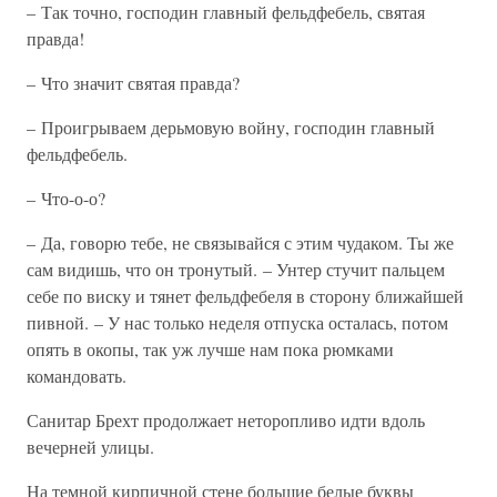
– Так точно, господин главный фельдфебель, святая
правда!
– Что значит святая правда?
– Проигрываем дерьмовую войну, господин главный
фельдфебель.
– Что-о-о?
– Да, говорю тебе, не связывайся с этим чудаком. Ты же
сам видишь, что он тронутый. – Унтер стучит пальцем
себе по виску и тянет фельдфебеля в сторону ближайшей
пивной. – У нас только неделя отпуска осталась, потом
опять в окопы, так уж лучше нам пока рюмками
командовать.
Санитар Брехт продолжает неторопливо идти вдоль
вечерней улицы.
На темной кирпичной стене большие белые буквы