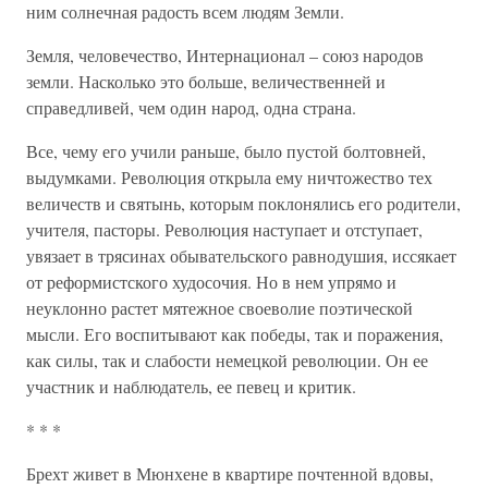
ним солнечная радость всем людям Земли.
Земля, человечество, Интернационал – союз народов
земли. Насколько это больше, величественней и
справедливей, чем один народ, одна страна.
Все, чему его учили раньше, было пустой болтовней,
выдумками. Революция открыла ему ничтожество тех
величеств и святынь, которым поклонялись его родители,
учителя, пасторы. Революция наступает и отступает,
увязает в трясинах обывательского равнодушия, иссякает
от реформистского худосочия. Но в нем упрямо и
неуклонно растет мятежное своеволие поэтической
мысли. Его воспитывают как победы, так и поражения,
как силы, так и слабости немецкой революции. Он ее
участник и наблюдатель, ее певец и критик.
* * *
Брехт живет в Мюнхене в квартире почтенной вдовы,