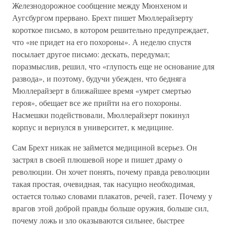
Железнодорожное сообщение между Мюнхеном и
Аугсбургом прервано. Брехт пишет Мюллерайзерту
короткое письмо, в котором решительно предупреждает,
что «не придет на его похороны». А неделю спустя
посылает другое письмо: дескать, передумал;
поразмыслив, решил, что «глупость еще не основание для
развода», и поэтому, будучи убежден, что бедняга
Мюллерайзерт в ближайшее время «умрет смертью
героя», обещает все же прийти на его похороны.
Насмешки подействовали, Мюллерайзерт покинул
корпус и вернулся в университет, к медицине.
Сам Брехт никак не займется медициной всерьез. Он
застрял в своей плюшевой норе и пишет драму о
революции. Он хочет понять, почему правда революции
такая простая, очевидная, так насущно необходимая,
остается только словами плакатов, речей, газет. Почему у
врагов этой доброй правды больше оружия, больше сил,
почему ложь и зло оказываются сильнее, быстрее