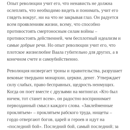
Опыт революции учит его, что ненависть не должна
ослеплять, что необходимо видеть и понимать, учит его
глядеть вокруг, ни на что не закрывая глаз. Он радуется
всем проявлениям жизни, всему, что способно
противостоять смертоносным силам войны –
противостоять действенней, чем бесплотный идеализм и
самые добрые речи. Но опыт революции учит его, что
плотское жизнелюбие Ваала губительно для других, а в
конечном счете и самоубийственно.
Революция низвергает троны и правительства, разрушает
вековые твердыни монархии, церкви, денег. Утверждает
силу слабых, право бесправных, щедрость неимущих.
Когда он поет вместе с друзьями на митингах «Кто был
ничем, тот станет всем», он радостно воспринимает
первозданный смысл каждого слова. «Заклейменные
проклятьем» – проклятьем рабского труда, нищеты –
гордо отвергают богов, царей и героев и идут на
«последний бой». Последний бой, самый последний; за