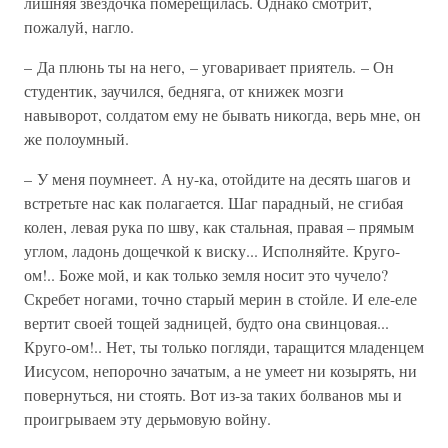
лишняя звездочка померещилась. Однако смотрит,
пожалуй, нагло.
– Да плюнь ты на него, – уговаривает приятель. – Он
студентик, заучился, бедняга, от книжек мозги
навыворот, солдатом ему не бывать никогда, верь мне, он
же полоумный.
– У меня поумнеет. А ну-ка, отойдите на десять шагов и
встретьте нас как полагается. Шаг парадный, не сгибая
колен, левая рука по шву, как стальная, правая – прямым
углом, ладонь дощечкой к виску... Исполняйте. Круго-
ом!.. Боже мой, и как только земля носит это чучело?
Скребет ногами, точно старый мерин в стойле. И еле-еле
вертит своей тощей задницей, будто она свинцовая...
Круго-ом!.. Нет, ты только погляди, таращится младенцем
Иисусом, непорочно зачатым, а не умеет ни козырять, ни
повернуться, ни стоять. Вот из-за таких болванов мы и
проигрываем эту дерьмовую войну.