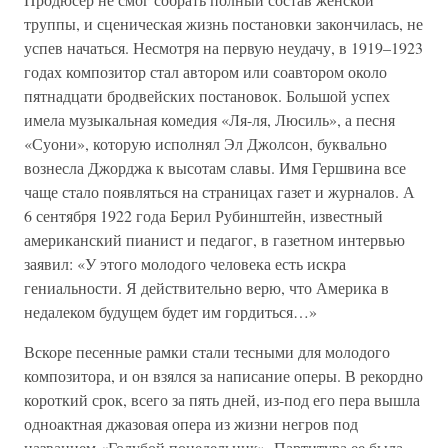
труппы, и сценическая жизнь постановки закончилась, не
успев начаться. Несмотря на первую неудачу, в 1919–1923
годах композитор стал автором или соавтором около
пятнадцати бродвейских постановок. Большой успех
имела музыкальная комедия «Ля-ля, Люсиль», а песня
«Суони», которую исполнял Эл Джолсон, буквально
вознесла Джорджа к высотам славы. Имя Гершвина все
чаще стало появляться на страницах газет и журналов. А
6 сентября 1922 года Берил Рубинштейн, известный
американский пианист и педагог, в газетном интервью
заявил: «У этого молодого человека есть искра
гениальности. Я действительно верю, что Америка в
недалеком будущем будет им гордиться…»
Вскоре песенные рамки стали тесными для молодого
композитора, и он взялся за написание оперы. В рекордно
короткий срок, всего за пять дней, из-под его пера вышла
одноактная джазовая опера из жизни негров под
названием «Голубой понедельник». Партитура ее была