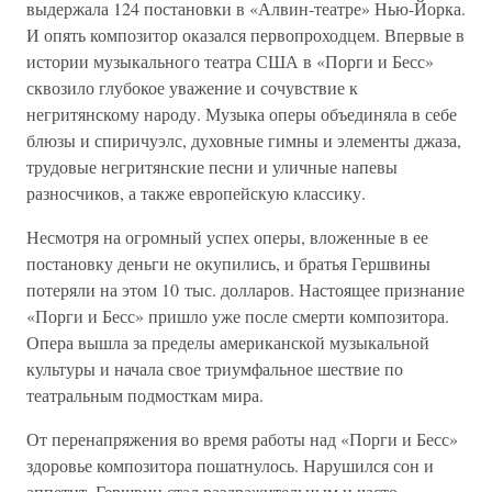
выдержала 124 постановки в «Алвин-театре» Нью-Йорка.
И опять композитор оказался первопроходцем. Впервые в
истории музыкального театра США в «Порги и Бесс»
сквозило глубокое уважение и сочувствие к
негритянскому народу. Музыка оперы объединяла в себе
блюзы и спиричуэлс, духовные гимны и элементы джаза,
трудовые негритянские песни и уличные напевы
разносчиков, а также европейскую классику.
Несмотря на огромный успех оперы, вложенные в ее
постановку деньги не окупились, и братья Гершвины
потеряли на этом 10 тыс. долларов. Настоящее признание
«Порги и Бесс» пришло уже после смерти композитора.
Опера вышла за пределы американской музыкальной
культуры и начала свое триумфальное шествие по
театральным подмосткам мира.
От перенапряжения во время работы над «Порги и Бесс»
здоровье композитора пошатнулось. Нарушился сон и
аппетит, Гершвин стал раздражительным и часто