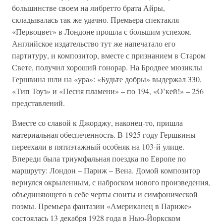
большинстве своем на либретто брата Айры,
складывалась так же удачно. Премьера спектакля
«Первоцвет» в Лондоне прошла с большим успехом.
Английское издательство тут же напечатало его
партитуру, и композитор, вместе с признанием в Старом
Свете, получил хороший гонорар. На Бродвее мюзиклы
Гершвина шли на «ура»: «Будьте добры» выдержал 330,
«Тип Тоуз» и «Песня пламени» – по 194, «О’кей!» – 256
представлений.
Вместе со славой к Джорджу, наконец-то, пришла
материальная обеспеченность. В 1925 году Гершвины
переехали в пятиэтажный особняк на 103-й улице.
Впереди была триумфальная поездка по Европе по
маршруту: Лондон – Париж – Вена. Домой композитор
вернулся окрыленным, с наброском нового произведения,
объединяющего в себе черты сюиты и симфонической
поэмы. Премьера фантазии «Американец в Париже»
состоялась 13 декабря 1928 года в Нью-Йоркском