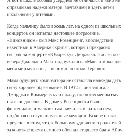
оправдывал надежд матери, мечтавшей видеть детей
школьными учителями.
Когда мальчику было восемь лет, на одном из школьных
концертов он испытал настоящее потрясение.
«Виновником» был Макс Розенцвейг, впоследствии
известный в Америке скрипач, который прекрасно
сыграл на концерте «Юмореску» Дворжака. После того
вечера Джордж и Макс подружились. «Макс открыл для
меня мир музыки», – вспоминал позже Гершвин.
Мама будущего композитора не оставляла надежды дать
сыну хорошее образование. В 1912 г. она записала
Джорджа в Коммерческую школу, но бизнесменом ему
стать не довелось. В доме у Розенцвейга было
фортепиано, и мальчик сам научился играть на нем,
подбирая на слух популярные мелодии. Вскоре он так
преуспел в этом, что, к большому удивлению родителей,
за короткое время намного обогнал старшего брата Айру.