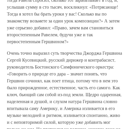
услышав сумму в сто тысяч, воскликнул: «Потрясающе!
Тогда я хотел бы брать уроки у вас! Сколько вы по
знакомству возьмете за один урок композиции?» А затем
уже серьезно добавил: «Право, зачем вам становиться
второстепенным Равелем, будучи уже и так
первостепенным Гершвином?»
Очень точно выразил суть творчества Джорджа Гершвина
Сергей Кусевицкий, русский дирижер и контрабасист,
руководитель Бостонского Симфонического оркестра:
«Говорить о природе его дара – значит понять, что
Гершвин сочинял, как поет птица, потому что в нем это
было прирожденное, естественное, часть его самого. Как
ключ, бьющий сам собой из-под земли. Щедро одаренная,
наделенная и душой, и слухом натура Гершвина словно
впитывала саму Америку, и Америка изливается в его
музыке мелодией и ритмом, изливается спонтанно, живо
и с неповторимой силой, которую уже добавить мог
только он сам. Не претендуя на величие, никогда даже не