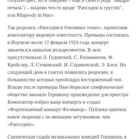
печаль”) – видимо что-то вроде “Рапсодии в грустях”,
или Rhapsody in blue».
Так родилась «Рапсодия в блюзовых тонах», принесшая
композитору мировую известность. Премьера состоялась
в Иоулиэн-холле 12 февраля 1924 года, концерт
закончился шквалом аплодисментов. В зале
присутствовали Л. Годовский, С. Рахманинов, Ф.
Крейслер, Л. Стоковский, И. Стравинский, Э. Блох. На
следующий день в газетах появились рецензии, в
большинстве которых преобладал восторженный тон.
Вскоре после премьеры Нью-йоркское симфоническое
общество заказало Гершвину произведение для оркестра.
Композитор избрал жанр концерта и создал
«Фортепианный концерт Фа-мажор». Публика приняла
новое творение с не меньшим энтузиазмом, чем
«Рапсодию».
Сценическая судьба музыкальных комедий Гершвина, в