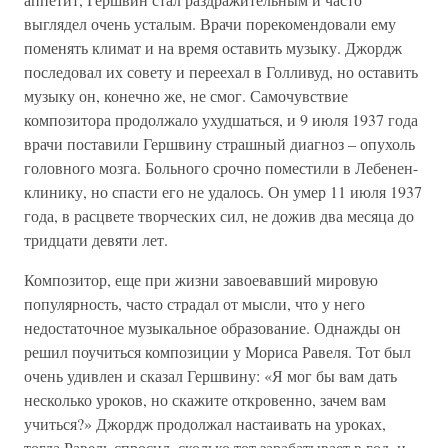
выглядел очень усталым. Врачи порекомендовали ему
поменять климат и на время оставить музыку. Джордж
последовал их совету и переехал в Голливуд, но оставить
музыку он, конечно же, не смог. Самочувствие
композитора продолжало ухудшаться, и 9 июля 1937 года
врачи поставили Гершвину страшный диагноз – опухоль
головного мозга. Больного срочно поместили в Лебенен-
клинику, но спасти его не удалось. Он умер 11 июля 1937
года, в расцвете творческих сил, не дожив два месяца до
тридцати девяти лет.
Композитор, еще при жизни завоевавший мировую
популярность, часто страдал от мысли, что у него
недостаточное музыкальное образование. Однажды он
решил поучиться композиции у Мориса Равеля. Тот был
очень удивлен и сказал Гершвину: «Я мог бы вам дать
несколько уроков, но скажите откровенно, зачем вам
учиться?» Джордж продолжал настаивать на уроках,
тогда Равель спросил, сколько тот зарабатывает в год, и,