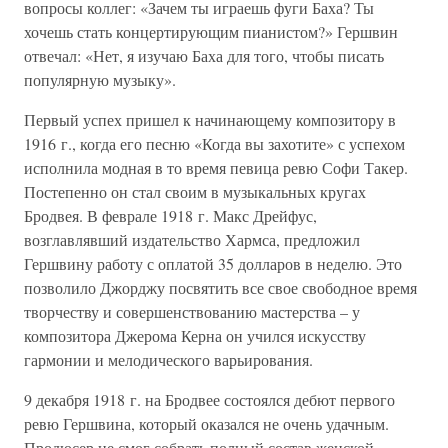
вопросы коллег: «Зачем ты играешь фуги Баха? Ты
хочешь стать концертирующим пианистом?» Гершвин
отвечал: «Нет, я изучаю Баха для того, чтобы писать
популярную музыку».
Первый успех пришел к начинающему композитору в
1916 г., когда его песню «Когда вы захотите» с успехом
исполнила модная в то время певица ревю Софи Такер.
Постепенно он стал своим в музыкальных кругах
Бродвея. В феврале 1918 г. Макс Дрейфус,
возглавлявший издательство Хармса, предложил
Гершвину работу с оплатой 35 долларов в неделю. Это
позволило Джорджу посвятить все свое свободное время
творчеству и совершенствованию мастерства – у
композитора Джерома Керна он учился искусству
гармонии и мелодического варьирования.
9 декабря 1918 г. на Бродвее состоялся дебют первого
ревю Гершвина, который оказался не очень удачным.
Продюсер не смог собрать полный состав женской