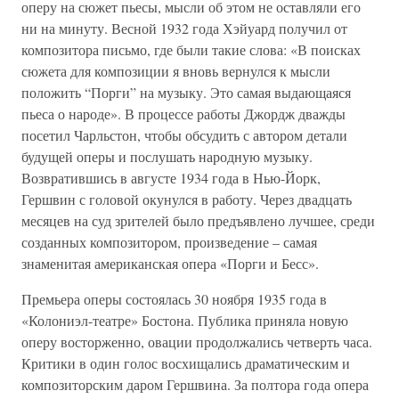
оперу на сюжет пьесы, мысли об этом не оставляли его
ни на минуту. Весной 1932 года Хэйуард получил от
композитора письмо, где были такие слова: «В поисках
сюжета для композиции я вновь вернулся к мысли
положить “Порги” на музыку. Это самая выдающаяся
пьеса о народе». В процессе работы Джордж дважды
посетил Чарльстон, чтобы обсудить с автором детали
будущей оперы и послушать народную музыку.
Возвратившись в августе 1934 года в Нью-Йорк,
Гершвин с головой окунулся в работу. Через двадцать
месяцев на суд зрителей было предъявлено лучшее, среди
созданных композитором, произведение – самая
знаменитая американская опера «Порги и Бесс».
Премьера оперы состоялась 30 ноября 1935 года в
«Колониэл-театре» Бостона. Публика приняла новую
оперу восторженно, овации продолжались четверть часа.
Критики в один голос восхищались драматическим и
композиторским даром Гершвина. За полтора года опера