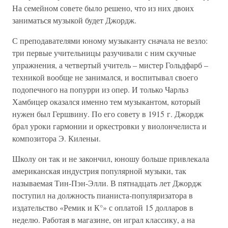
На семейном совете было решено, что из них двоих
заниматься музыкой будет Джордж.
С преподавателями юному музыканту сначала не везло:
три первые учительницы разучивали с ним скучные
упражнения, а четвертый учитель – мистер Гольдфарб –
техникой вообще не занимался, и воспитывал своего
подопечного на попурри из опер. И только Чарльз
Хамбицер оказался именно тем музыкантом, который
нужен был Гершвину. По его совету в 1915 г. Джордж
брал уроки гармонии и оркестровки у виолончелиста и
композитора Э. Киленьи.
Школу он так и не закончил, юношу больше привлекала
американская индустрия популярной музыки, так
называемая Тин-Пэн-Элли. В пятнадцать лет Джордж
поступил на должность пианиста-популяризатора в
издательство «Ремик и К°» с оплатой 15 долларов в
неделю. Работая в магазине, он играл классику, а на