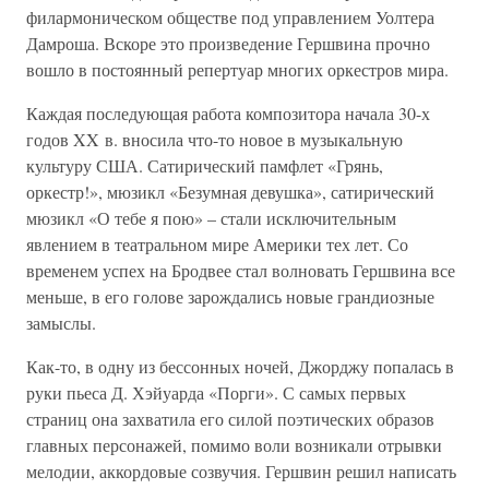
филармоническом обществе под управлением Уолтера
Дамроша. Вскоре это произведение Гершвина прочно
вошло в постоянный репертуар многих оркестров мира.
Каждая последующая работа композитора начала 30-х
годов XX в. вносила что-то новое в музыкальную
культуру США. Сатирический памфлет «Грянь,
оркестр!», мюзикл «Безумная девушка», сатирический
мюзикл «О тебе я пою» – стали исключительным
явлением в театральном мире Америки тех лет. Со
временем успех на Бродвее стал волновать Гершвина все
меньше, в его голове зарождались новые грандиозные
замыслы.
Как-то, в одну из бессонных ночей, Джорджу попалась в
руки пьеса Д. Хэйуарда «Порги». С самых первых
страниц она захватила его силой поэтических образов
главных персонажей, помимо воли возникали отрывки
мелодии, аккордовые созвучия. Гершвин решил написать