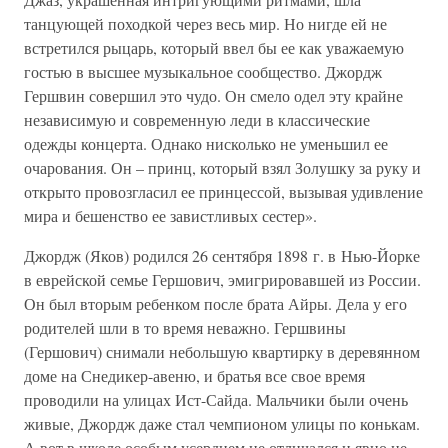
танцующей походкой через весь мир. Но нигде ей не
встретился рыцарь, который ввел бы ее как уважаемую
гостью в высшее музыкальное сообщество. Джордж
Гершвин совершил это чудо. Он смело одел эту крайне
независимую и современную леди в классические
одежды концерта. Однако нисколько не уменьшил ее
очарования. Он – принц, который взял Золушку за руку и
открыто провозгласил ее принцессой, вызывая удивление
мира и бешенство ее завистливых сестер».
Джордж (Яков) родился 26 сентября 1898 г. в Нью-Йорке
в еврейской семье Гершович, эмигрировавшей из России.
Он был вторым ребенком после брата Айры. Дела у его
родителей шли в то время неважно. Гершвины
(Гершович) снимали небольшую квартирку в деревянном
доме на Снедикер-авеню, и братья все свое время
проводили на улицах Ист-Сайда. Мальчики были очень
живые, Джордж даже стал чемпионом улицы по конькам.
А вот в школе особым усердием не отличался и явно не