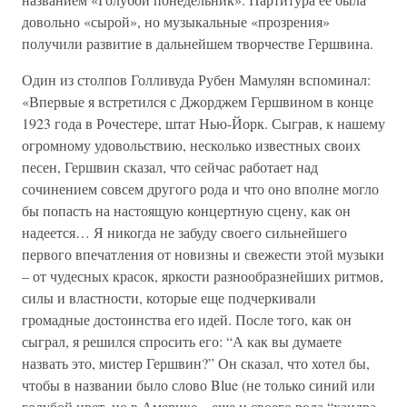
довольно «сырой», но музыкальные «прозрения»
получили развитие в дальнейшем творчестве Гершвина.
Один из столпов Голливуда Рубен Мамулян вспоминал:
«Впервые я встретился с Джорджем Гершвином в конце
1923 года в Рочестере, штат Нью-Йорк. Сыграв, к нашему
огромному удовольствию, несколько известных своих
песен, Гершвин сказал, что сейчас работает над
сочинением совсем другого рода и что оно вполне могло
бы попасть на настоящую концертную сцену, как он
надеется… Я никогда не забуду своего сильнейшего
первого впечатления от новизны и свежести этой музыки
– от чудесных красок, яркости разнообразнейших ритмов,
силы и властности, которые еще подчеркивали
громадные достоинства его идей. После того, как он
сыграл, я решился спросить его: “А как вы думаете
назвать это, мистер Гершвин?” Он сказал, что хотел бы,
чтобы в названии было слово Blue (не только синий или
голубой цвет, но в Америке – еще и своего рода “хандра-