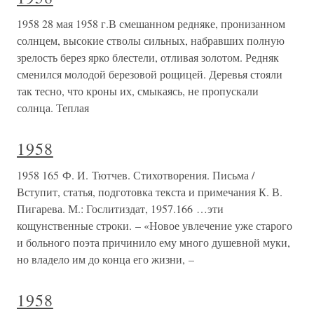
1958 28 мая 1958 г.В смешанном редняке, пронизанном
солнцем, высокие стволы сильных, набравших полную
зрелость берез ярко блестели, отливая золотом. Редняк
сменился молодой березовой рощицей. Деревья стояли
так тесно, что кроны их, смыкаясь, не пропускали
солнца. Теплая
1958
1958 165 Ф. И. Тютчев. Стихотворения. Письма /
Вступит, статья, подготовка текста и примечания К. В.
Пигарева. М.: Гослитиздат, 1957.166 …эти
кощунственные строки. – «Новое увлечение уже старого
и больного поэта причинило ему много душевной муки,
но владело им до конца его жизни, –
1958