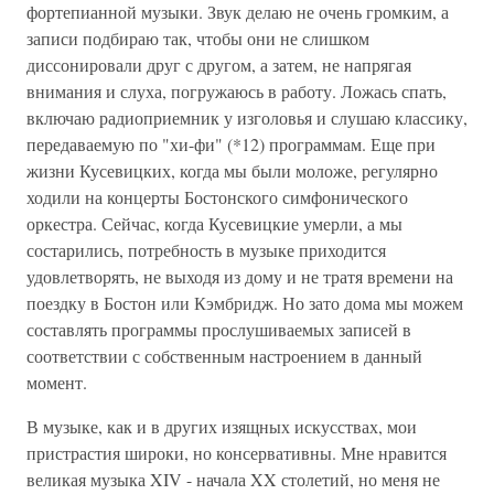
фортепианной музыки. Звук делаю не очень громким, а
записи подбираю так, чтобы они не слишком
диссонировали друг с другом, а затем, не напрягая
внимания и слуха, погружаюсь в работу. Ложась спать,
включаю радиоприемник у изголовья и слушаю классику,
передаваемую по "хи-фи" (*12) программам. Еще при
жизни Кусевицких, когда мы были моложе, регулярно
ходили на концерты Бостонского симфонического
оркестра. Сейчас, когда Кусевицкие умерли, а мы
состарились, потребность в музыке приходится
удовлетворять, не выходя из дому и не тратя времени на
поездку в Бостон или Кэмбридж. Но зато дома мы можем
составлять программы прослушиваемых записей в
соответствии с собственным настроением в данный
момент.
В музыке, как и в других изящных искусствах, мои
пристрастия широки, но консервативны. Мне нравится
великая музыка XIV - начала XX столетий, но меня не