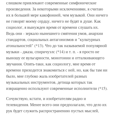
слишком привлекают современные симфонические
произведения. За некоторыми исключениями, я считаю
их в большей мере какофонией, чем музыкой. Они ничего
не говорят моему сердцу, ничего не будят в душе. Как
социолог, я вынужден время от времени слушать их.
Ведь они - зеркало нынешнего смятения умов, анархии
стандартов, социальных антагонизмов и "культурных
атональностей" (*13). Что до так называемой популярной
музыки - джаза, спиричуэлс (*14) и т. п. - я просто не
выношу ее вульгарности, монотонии и отталкивающего
звучания. Опять-таки, как социологу, мне время от
времени приходится знакомиться с ней, но, как бы там ни
было, мне глубоко жаль изобретателей разных
музыкальных инструментов, детища которых так
извращенно используют современные исполнители (*15).
Сочувствую, кстати, и изобретателям радио и
телевидения. Менее всего они предполагали, что дело их
рук будет служить распространению пустых мыслей,