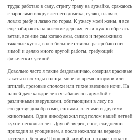
труда: работаю в саду, стригу траву на лужайке, сражаюсь
с зарослями вокруг летнего домика, гуляю, плаваю,
ловлю рыбу и лазаю по горам. К ужасу моей жены, я все
еще забираюсь на высокие деревья, если нужно обрезать
ветви, все еще сам копаю ямы, сажаю и пересаживаю
тяжелые кусты, валю большие стволы, разгребаю снег
зимой и делаю много другой работы, требующей
физических усилий.
Довольно часто я также бездельничаю, созерцая красивые
закаты и восходы солнца, море во время штормов или
штилей, грозовые сполохи или тихие звездные ночи. На
нашей даче каждое лето я забавляюсь дружбой с
различными зверушками, обитающими в лесу по
соседству: дикобразами, енотами, оленями и другими
животными. Один дикобраз жил под полом нашей летней
кухни несколько лет. Другой зверек, енот, ежедневно
приходил за угощением, а после нежился на веранде
коттеджа. Бедняга! Прошлой зимой он, похоже, попал в