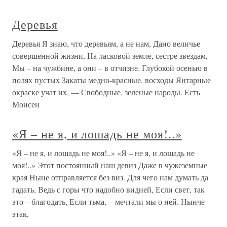
Деревья
Деревья Я знаю, что деревьям, а не нам, Дано величье
совершенной жизни, На ласковой земле, сестре звездам,
Мы – на чужбине, а они – в отчизне. Глубокой осенью в
полях пустых Закаты медно-красные, восходы Янтарные
окраске учат их, — Свободные, зеленые народы. Есть
Моисеи
«Я – не я, и лошадь не моя!..»
«Я – не я, и лошадь не моя!..» «Я – не я, и лошадь не
моя!..» Этот постоянный наш девиз Даже в чужеземные
края Ныне отправляется без виз. Для чего нам думать да
гадать, Ведь с горы что надобно видней, Если свет, так
это – благодать, Если тьма, – мечтали мы о ней. Нынче
этак,