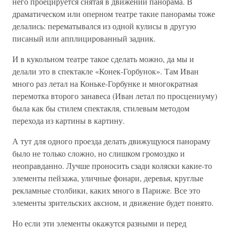
него проецируется снятая в движении панорама. В
драматическом или оперном театре такие панорамы тоже
делались: перематывался из одной кулисы в другую
писаный или апплицированный задник.
И в кукольном театре такое сделать можно, да мы и
делали это в спектакле «Конек-Горбунок». Там Иван
много раз летал на Коньке-Горбунке и многократная
перемотка второго занавеса (Иван летал по просцениуму)
была как бы стилем спектакля, стилевым методом
перехода из картины в картину.
А тут для одного проезда делать движущуюся панораму
было не только сложно, но слишком громоздко и
неоправданно. Лучше проносить сзади коляски какие-то
элементы пейзажа, уличные фонари, деревья, круглые
рекламные столбики, каких много в Париже. Все это
элементы зрительских аксиом, и движение будет понято.
Но если эти элементы окажутся разными и перед