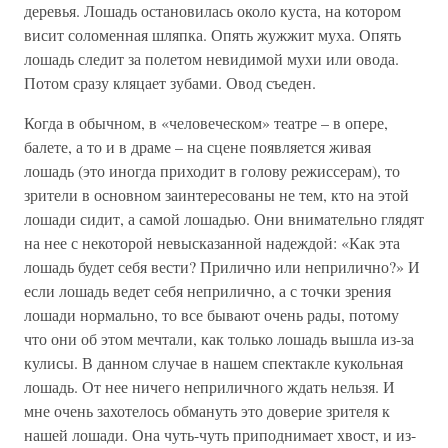
деревья. Лошадь остановилась около куста, на котором
висит соломенная шляпка. Опять жужжит муха. Опять
лошадь следит за полетом невидимой мухи или овода.
Потом сразу кляцает зубами. Овод съеден.
Когда в обычном, в «человеческом» театре – в опере,
балете, а то и в драме – на сцене появляется живая
лошадь (это иногда приходит в голову режиссерам), то
зрители в основном заинтересованы не тем, кто на этой
лошади сидит, а самой лошадью. Они внимательно глядят
на нее с некоторой невысказанной надеждой: «Как эта
лошадь будет себя вести? Прилично или неприлично?» И
если лошадь ведет себя неприлично, а с точки зрения
лошади нормально, то все бывают очень рады, потому
что они об этом мечтали, как только лошадь вышла из-за
кулисы. В данном случае в нашем спектакле кукольная
лошадь. От нее ничего неприличного ждать нельзя. И
мне очень захотелось обмануть это доверие зрителя к
нашей лошади. Она чуть-чуть приподнимает хвост, и из-