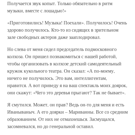
Получается звук копыт. Только обязательно в ритм
музыки, вместе с лошадью!»
«Приготовились! Музыка! Поехали». Получилось! Очень
здорово получилось. Кто-то из сидящих в зрительном
зале свободных актеров даже зааплодировал.
Но слева от меня сидел председатель подмосковного
колхоза. Он пришел познакомиться с нашей работой,
чтобы организовать в колхозе детский самодеятельный
кружок кукольного театра. Он сказал: «А по-моему,
ничего не получилось. Это вам, интеллигентам,
нравится. А вот приведу я на ваш спектакль моих доярок,
они скажут: «Чего это деревья прыгают? Так не бывает».
Я смутился. Может, он прав? Ведь он-то для меня и есть
Иванываныч. А его доярки – Мариванны. Все со средним
образованием. От них не отмахнешься. Засмущался,
засомневался, но до генеральной оставил.