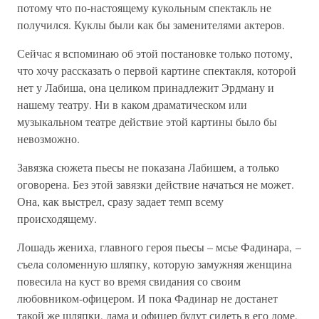
потому что по-настоящему кукольным спектакль не
получился. Куклы были как бы заменителями актеров.
Сейчас я вспоминаю об этой постановке только потому,
что хочу рассказать о первой картине спектакля, которой
нет у Лабиша, она целиком принадлежит Эрдману и
нашему театру. Ни в каком драматическом или
музыкальном театре действие этой картины было бы
невозможно.
Завязка сюжета пьесы не показана Лабишем, а только
оговорена. Без этой завязки действие начаться не может.
Она, как выстрел, сразу задает темп всему
происходящему.
Лошадь жениха, главного героя пьесы – мсье Фадинара, –
съела соломенную шляпку, которую замужняя женщина
повесила на куст во время свидания со своим
любовником-офицером. И пока Фадинар не достанет
такой же шляпки, дама и офицер будут сидеть в его доме,