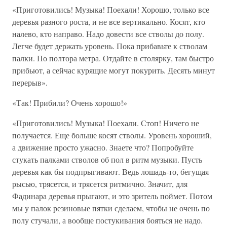
«Приготовились! Музыка! Поехали! Хорошо, только все
деревья разного роста, и не все вертикально. Косят, кто
налево, кто направо. Надо довести все стволы до полу.
Легче будет держать уровень. Пока прибавьте к стволам
палки. По полтора метра. Отдайте в столярку, там быстро
прибьют, а сейчас курящие могут покурить. Десять минут
перерыв».
«Так! Прибили? Очень хорошо!»
«Приготовились! Музыка! Поехали. Стоп! Ничего не
получается. Еще больше косят стволы. Уровень хороший,
а движение просто ужасно. Знаете что? Попробуйте
стукать палками стволов об пол в ритм музыки. Пусть
деревья как бы подпрыгивают. Ведь лошадь-то, бегущая
рысью, трясется, и трясется ритмично. Значит, для
Фадинара деревья прыгают, и это зритель поймет. Потом
мы у палок резиновые пятки сделаем, чтобы не очень по
полу стучали, а вообще постукивания бояться не надо.