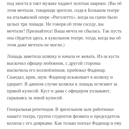
под хвоста в такт музыке падают золотые шарики. (Вы об
этом мечтали, товарищи зрители, сидя в Большом театре
на итальянской опере «Риголетто», когда на сцене было
целых три лошади. Не говоря об этом соседу, вы
мечтали? Признайтесь! Ваша мечта не сбылась. Так пусть
она сбудется здесь, в кукольном театре, тогда, когда вы об
этом даже мечтать не могли.)
Лошадь заметила шляпку и начала ее жевать. Из-за куста
выскочил офицер-любовник, с другой стороны
выскочила его возлюбленная, прибежал Фадинар.
Скандал, крик, шум. Фадинар вскакивает в коляску и
удирает. В данном случае коляска и лошадь исчезают за
правой кулисой. Куст и дама с офицером уплывают,
скрываясь за левой кулисой.
Генеральная репетиция. В зрительном зале работники
нашего театра, группа студентов физмата и председатель
колхоза с его доярками. Как только поехал Фадинар и ему