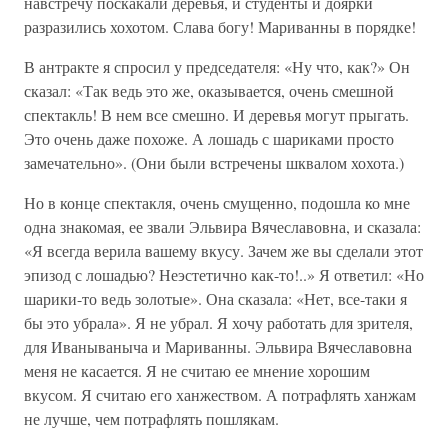
навстречу поскакали деревья, и студенты и доярки
разразились хохотом. Слава богу! Мариванны в порядке!
В антракте я спросил у председателя: «Ну что, как?» Он
сказал: «Так ведь это же, оказывается, очень смешной
спектакль! В нем все смешно. И деревья могут прыгать.
Это очень даже похоже. А лошадь с шариками просто
замечательно». (Они были встречены шквалом хохота.)
Но в конце спектакля, очень смущенно, подошла ко мне
одна знакомая, ее звали Эльвира Вячеславовна, и сказала:
«Я всегда верила вашему вкусу. Зачем же вы сделали этот
эпизод с лошадью? Неэстетично как-то!..» Я ответил: «Но
шарики-то ведь золотые». Она сказала: «Нет, все-таки я
бы это убрала». Я не убрал. Я хочу работать для зрителя,
для Иванываныча и Мариванны. Эльвира Вячеславовна
меня не касается. Я не считаю ее мнение хорошим
вкусом. Я считаю его ханжеством. А потрафлять ханжам
не лучше, чем потрафлять пошлякам.