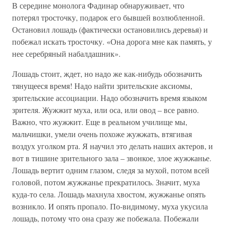
В середине монолога Фадинар обнаруживает, что
потерял тросточку, подарок его бывшей возлюбленной.
Остановил лошадь (фактически остановились деревья) и
побежал искать тросточку. «Она дорога мне как память, у
нее серебряный набалдашник».
Лошадь стоит, ждет, но надо же как-нибудь обозначить
тянущееся время! Надо найти зрительские аксиомы,
зрительские ассоциации. Надо обозначить время языком
зрителя. Жужжит муха, или оса, или овод – все равно.
Важно, что жужжит. Еще в реальном училище мы,
мальчишки, умели очень похоже жужжать, втягивая
воздух уголком рта. Я научил это делать наших актеров, и
вот в тишине зрительного зала – звонкое, злое жужжанье.
Лошадь вертит одним глазом, следя за мухой, потом всей
головой, потом жужжанье прекратилось. Значит, муха
куда-то села. Лошадь махнула хвостом, жужжанье опять
возникло. И опять пропало. По-видимому, муха укусила
лошадь, потому что она сразу же побежала. Побежали