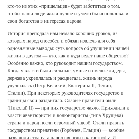
кто-то из этих «пришельцев» будет заботиться о том,
чтобы наши люди жили лучше и умело бы использовали
свои богатства в интересах народа.
История преподала нам немало хороших уроков, из
которых народ способен и обязан извлечь для себя
однозначные выводы: суть вопроса об улучшении нашей
жизни в другом — кто, как и куда ведет наше общество?
Особенно важно, кто руководит нашим государством.
Когда у власти были сильные, умные и смелые лидеры,
держава укреплялась и расцветала, жизнь народа
улучшалась (Петр Великий, Екатерина II, Ленин,
Сталин). При некоторых руководителях государство и
границы свои раздвигало. Слабые правители были
(Николай II) — при них государство чахло. Приходили к
власти авантюристы и волюнтаристы (типа Хрущева) —
страна и народ несли огромный ущерб. Стали править
государством предатели (Горбачев, Ельцин) — вообще
развалили страну, а народ ввергли в катастрофу. И