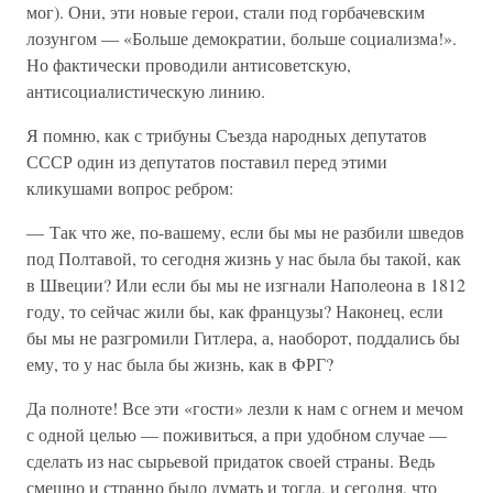
мог). Они, эти новые герои, стали под горбачевским
лозунгом — «Больше демократии, больше социализма!».
Но фактически проводили антисоветскую,
антисоциалистическую линию.
Я помню, как с трибуны Съезда народных депутатов
СССР один из депутатов поставил перед этими
кликушами вопрос ребром:
— Так что же, по-вашему, если бы мы не разбили шведов
под Полтавой, то сегодня жизнь у нас была бы такой, как
в Швеции? Или если бы мы не изгнали Наполеона в 1812
году, то сейчас жили бы, как французы? Наконец, если
бы мы не разгромили Гитлера, а, наоборот, поддались бы
ему, то у нас была бы жизнь, как в ФРГ?
Да полноте! Все эти «гости» лезли к нам с огнем и мечом
с одной целью — поживиться, а при удобном случае —
сделать из нас сырьевой придаток своей страны. Ведь
смешно и странно было думать и тогда, и сегодня, что