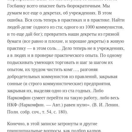
Госбанку всего опаснее быть бюрократичным. Мы
думаем все еще о декретах, об учреждениях. В этом
ошибка. Вся соль теперь в практиках и в практике. Найти
людей-деляг (одного из ста; одного из 1000 коммунистов,
и то еще дай бог); превратить наши декреты из грязной
бумаги (все равно и плохие, и хорошие декреты) в живую
практику — в этом соль… Дело теперь не в учреждениях,
а в людях и в проверке практического опыта. По одному
подыскивать умеющих торговать и шаг за шагом их
опытом, их трудом чистить комг…, разгоняя
добродетельных коммунистов из правлений, закрывая
сонные (и строго коммунистические) предприятия,
закрывая их, выделяя одно из ста годных. Либо
Наркомфин сумеет перейти на такую работу, либо весь
НКФ (Наркомфин. — Авт.) равен нулю». (В. И. Ленин.
Полн. собр. соч., т. 54, с. 180).
Конечно, в этой записке затронуты и другие
принципиальные вопросы, как подбор кадров,