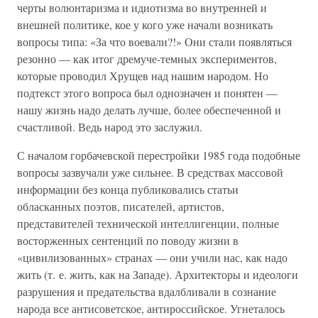
черты волюнтаризма и идиотизма во внутренней и
внешней политике, кое у кого уже начали возникать
вопросы типа: «За что воевали?!» Они стали появляться
резонно — как итог дремуче-темных экспериментов,
которые проводил Хрущев над нашим народом. Но
подтекст этого вопроса был однозначен и понятен —
нашу жизнь надо делать лучше, более обеспеченной и
счастливой. Ведь народ это заслужил.
С началом горбачевской перестройки 1985 года подобные
вопросы зазвучали уже сильнее. В средствах массовой
информации без конца публиковались статьи
обласканных поэтов, писателей, артистов,
представителей технической интеллигенции, полные
восторженных сентенций по поводу жизни в
«цивилизованных» странах — они учили нас, как надо
жить (т. е. жить, как на Западе). Архитекторы и идеологи
разрушения и предательства вдалбливали в сознание
народа все антисоветское, антироссийское. Угнеталось