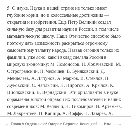
5. О науке. Наука в нашей стране не только имеет
глубокие корни, но и колоссальные достижения —
открытия и изобретения. Еще Петр Великий создал
сильную базу для развития науки в России, в том числе
математическую школу. Наше Отечество способно было
поэтому дать возможность раскрыться огромному
самобытному таланту народа. Назвав сегодня только их
фамилии, уже ясно, какой вклад сделала Россия в
мировую экономику: М. Ломоносов, Н. Лобачевский, М.
Остроградский, П. Чебышев, В. Буняковский, Д.
Менделеев, А. Ляпунов, А. Марков, В. Стеклов, Н.
Жуковский, С. Чаплыгин, Н. Пирогов, А. Крылов, К.
Циолковский, В. Вернадский. Эти бриллианты в науке
обрамлены золотой оправой их последователей и наших
современников: М. Келдыш, Н. Тихомиров, В. Артемьев,
М. Лаврентьев, П. Капица, А. Йоффе, П. Лазарев, А.
Александров, Н. Боголюбов, Н. Бурденко, Л. Ландау, И.
←
→
Глава V Отдельно об Одере и Берлине. Конец войны в Европе — конец Великой Отечественной. Парад Победы
Иллюстрации
Курчатов, Ю. Харитон, Я. Зельдович, Т. Флеров, С.