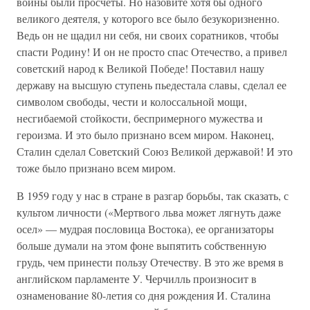
войны были просчеты. Но назовите хотя бы одного
великого деятеля, у которого все было безукоризненно.
Ведь он не щадил ни себя, ни своих соратников, чтобы
спасти Родину! И он не просто спас Отечество, а привел
советский народ к Великой Победе! Поставил нашу
державу на высшую ступень пьедестала славы, сделал ее
символом свободы, чести и колоссальной мощи,
несгибаемой стойкости, беспримерного мужества и
героизма. И это было признано всем миром. Наконец,
Сталин сделал Советский Союз Великой державой! И это
тоже было признано всем миром.
В 1959 году у нас в стране в разгар борьбы, так сказать, с
культом личности («Мертвого льва может лягнуть даже
осел» — мудрая пословица Востока), ее организаторы
больше думали на этом фоне выпятить собственную
грудь, чем принести пользу Отечеству. В это же время в
английском парламенте У. Черчилль произносит в
ознаменование 80-летия со дня рождения И. Сталина