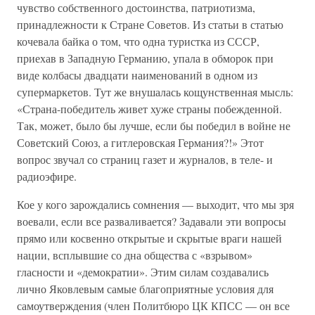
чувство собственного достоинства, патриотизма,
принадлежности к Стране Советов. Из статьи в статью
кочевала байка о том, что одна туристка из СССР,
приехав в Западную Германию, упала в обморок при
виде колбасы двадцати наименований в одном из
супермаркетов. Тут же внушалась кощунственная мысль:
«Страна-победитель живет хуже страны побежденной.
Так, может, было бы лучше, если бы победил в войне не
Советский Союз, а гитлеровская Германия?!» Этот
вопрос звучал со страниц газет и журналов, в теле- и
радиоэфире.
Кое у кого зарождались сомнения — выходит, что мы зря
воевали, если все разваливается? Задавали эти вопросы
прямо или косвенно открытые и скрытые враги нашей
нации, всплывшие со дна общества с «взрывом»
гласности и «демократии». Этим силам создавались
лично Яковлевым самые благоприятные условия для
самоутверждения (член Политбюро ЦК КПСС — он все