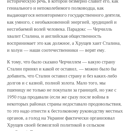
историческую речь, в которой безмерно славит его, как
гениального и непоколебимого полководца, как
выдающегося неповторимого государственного деятеля,
как умного, с необыкновенной энергией, эрудицией и
несгибаемой волей человека. Парадокс — Черчилль
хвалит Сталина, и английская общественность
воспринимает это как должное, а Хрущев хаит Сталина,
и холуи — наши соотечественники — верят ему.
К тому, что было сказано Черчиллем — какую страну
Сталин принял и какой ее оставил, — можно было бы
добавить, что Сталин оставил страну и без каких-либо
долгов и с казной, полной золота. Мало того, мы
пшеницу не только не покупали за границей, но уже с
1950 года продавали (если же сразу после войны в
некоторых районах страны недоставало продовольствия,
то это надо отнести к бестолковому руководству местных
органов, а голод на Украине фактически организовал
Хрущев своей безмозглой политикой в сельском