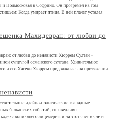
 и Подмосковья в Софрино. Он прогремел на том
тишьем: Когда умирает птица, В ней плачет усталая
кешенка Махидевран: от любви до
вран: от любви до ненависти Хюррем Султан –
нной супругой османского султана. Удивительное
ого и его Хасеки Хюррем продолжалась на протяжении
 ненависти
йствительные идейно-политические «западные
тных балканских событий, справедливо
 кодекс вопиющего лицемерия, и на этот счет ныне и