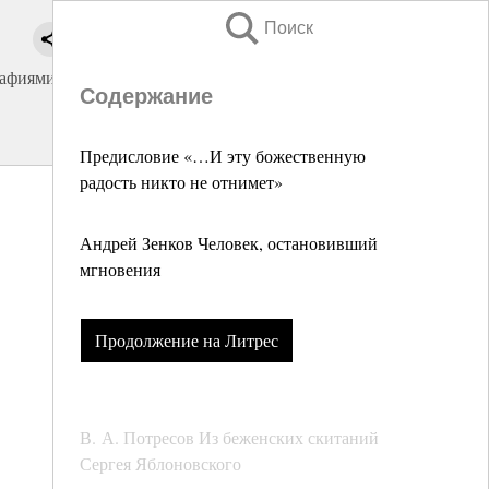
Поиск
рафиями
Содержание
Предисловие «…И эту божественную
радость никто не отнимет»
Андрей Зенков Человек, остановивший
мгновения
Продолжение на Литрес
В. А. Потресов Из беженских скитаний
Сергея Яблоновского