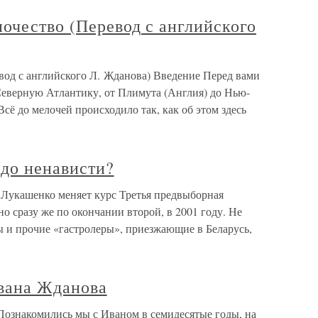
очество (Перевод с английского
вод с английского Л. Жданова) Введение Перед вами
з Северную Атлантику, от Плимута (Англия) до Нью-
сё до мелочей происходило так, как об этом здесь
 до ненависти?
 Лукашенко меняет курс Третья предвыборная
о сразу же по окончании второй, в 2001 году. Не
ды и прочие «гастролеры», приезжающие в Беларусь,
Ивана Жданова
Познакомились мы с Иваном в семидесятые годы, на