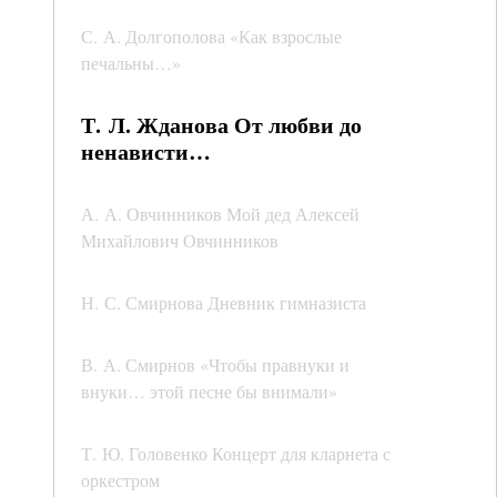
С. А. Долгополова «Как взрослые
печальны…»
Т. Л. Жданова От любви до
ненависти…
А. А. Овчинников Мой дед Алексей
Михайлович Овчинников
Н. С. Смирнова Дневник гимназиста
В. А. Смирнов «Чтобы правнуки и
внуки… этой песне бы внимали»
Т. Ю. Головенко Концерт для кларнета с
оркестром