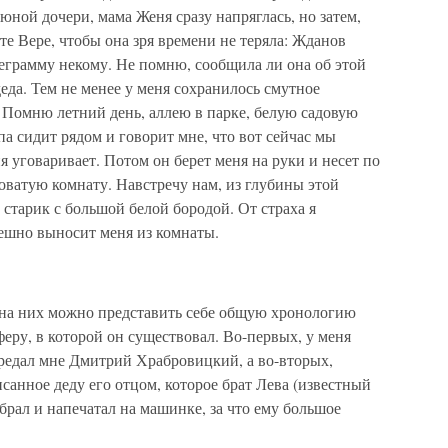
юной дочери, мама Женя сразу напряглась, но затем,
ете Вере, чтобы она зря времени не теряла: Жданов
елеграмму некому. Не помню, сообщила ли она об этой
деда. Тем не менее у меня сохранилось смутное
 Помню летний день, аллею в парке, белую садовую
па сидит рядом и говорит мне, что вот сейчас мы
я уговаривает. Потом он берет меня на руки и несет по
новатую комнату. Навстречу нам, из глубины этой
 старик с большой белой бородой. От страха я
пешно выносит меня из комнаты.
ь на них можно представить себе общую хронологию
феру, в которой он существовал. Во-первых, у меня
передал мне Дмитрий Храбровицкий, а во-вторых,
анное деду его отцом, которое брат Лева (известный
рал и напечатал на машинке, за что ему большое