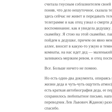
считала гнусным соблазнителем своей 
поняв, что дело нешуточное, сказала т
здесь сейчас не живет и передавать т
телеграмме и как отец узнал о смерти 
воспоминание, как я увидела дедушку.
скамейку. Я стою на этой скамейке, па
пойдем к дедушке, причем он явно мен
аллее, вносит в какую-то узкую и тем
комнаты, на нас идет дед — маленький
заливаюсь мерзким ревом, и отец пос
Все. Больше ничего не помню.
Но есть один-два документа, опираяс
жизни деда и чуть-чуть ощутить атмос
есть краткая автобиография деда, ее 
сохранилось любопытное письмо, напис
переводчик Лев Львович Жданов) разоб
спасибо.