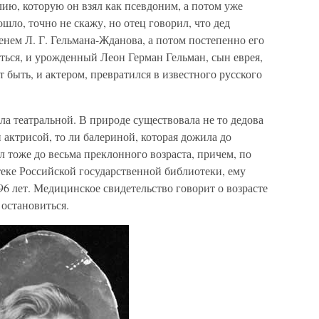
ию, которую он взял как псевдоним, а потом уже
ошло, точно не скажу, но отец говорил, что дед
енем Л. Г. Гельмана-Жданова, а потом постепенно его
ться, и урожденный Леон Герман Гельман, сын еврея,
 быть, и актером, превратился в известного русского
ла театральной. В природе существовала не то дедова
и актрисой, то ли балериной, которая дожила до
л тоже до весьма преклонного возраста, причем, по
еке Российской государственной библиотеки, ему
96 лет. Медицинское свидетельство говорит о возрасте
 остановиться.