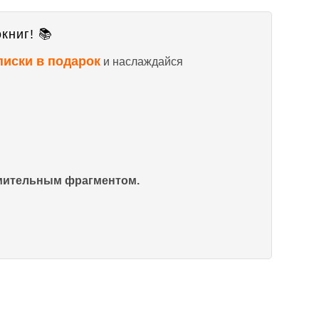
книг! 📚
писки в подарок
и наслаждайся
омительным фрагментом.