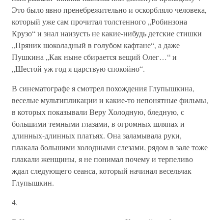
Это было явно пренебрежительно и оскорбляло человека,
который уже сам прочитал толстенного „Робинзона
Крузо“ и знал наизусть не какие-нибудь детские стишки
„Пряник шоколадный в голубом кафтане“, а даже
Пушкина „Как ныне сбирается вещий Олег…“ и
„Шестой уж год я царствую спокойно“.
В синематографе я смотрел похождения Глупышкина,
веселые мультипликации и какие-то непонятные фильмы,
в которых показывали Веру Холодную, бледную, с
большими темными глазами, в огромных шляпах и
длинных-длинных платьях. Она заламывала руки,
плакала большими холодными слезами, рядом в зале тоже
плакали женщины, я не понимал почему и терпеливо
ждал следующего сеанса, который начинал весельчак
Глупышкин.
4.