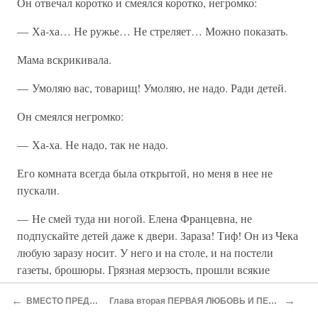
Он отвечал коротко и смеялся коротко, негромко:
— Ха-ха… Не ружье… Не стреляет… Можно показать.
Мама вскрикивала.
— Умоляю вас, товарищ! Умоляю, не надо. Ради детей.
Он смеялся негромко:
— Ха-ха. Не надо, так не надо.
Его комната всегда была открытой, но меня в нее не
пускали.
— Не смей туда ни ногой. Елена Францевна, не
подпускайте детей даже к двери. Зараза! Тиф! Он из Чека
любую заразу носит. У него и на столе, и на постели
газеты, брошюры. Грязная мерзость, прошли всякие
руки… А на стене прикнопил своих святителей: Ленина,
←
→
ВМЕСТО ПРЕДИСЛОВИЯ
Глава вторая ПЕРВАЯ ЛЮБОВЬ И ПЕРВАЯ ИДЕОЛОГИЯ
Троцкого — ихние иконы.