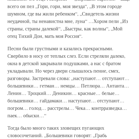
всего он пел „Гори, гори, моя звезда“, „В этом городе
шумном, где вы жили ребенком“, „Свидетель жизни
неудачной, ты ненавистна мне, луна“ …Хором пели „Из
страны, страны далекой“, „Быстры, как волны“, „Мой
отец Тихий Дон, мать моя Россия“.
Песни были грустными и казались прекрасными.
Свербило в носу от теплых слез. Если стреляли далеко,
окна в детской закрывали подушками, а нас с братом
укладывали. Но через двери слышалось пение, смех,
разговоры. Застревали слова: „наступают… отступают…
большевики… гетман… немцы… Петлюра… Антанта…
Ленин… Троцкий… Деникин… красные… белые…
большевики… гайдамаки… наступают… отступают…
погром… голод… расстрелы… Чека… контрразведка…
паек… обыски…“
Тогда было много таких зловещих пугающих
словосочетаний. „Большевики говорят: „Грабь