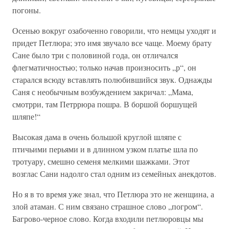
погоны.
Осенью вокруг озабоченно говорили, что немцы уходят и
придет Петлюра; это имя звучало все чаще. Моему брату
Сане было три с половиной года, он отличался
флегматичностью; только начав произносить „р“, он
старался всюду вставлять полюбившийся звук. Однажды
Саня с необычным возбуждением закричал: „Мама,
смотрри, там Петррюра пошра. В боршой боршущей
шляпе!“
Высокая дама в очень большой круглой шляпе с
птичьими перьями и в длинном узком платье шла по
тротуару, смешно семеня мелкими шажками. Этот
возглас Сани надолго стал одним из семейных анекдотов.
Но я в то время уже знал, что Петлюра это не женщина, а
злой атаман. С ним связано страшное слово „погром“.
Багрово-черное слово. Когда входили петлюровцы мы