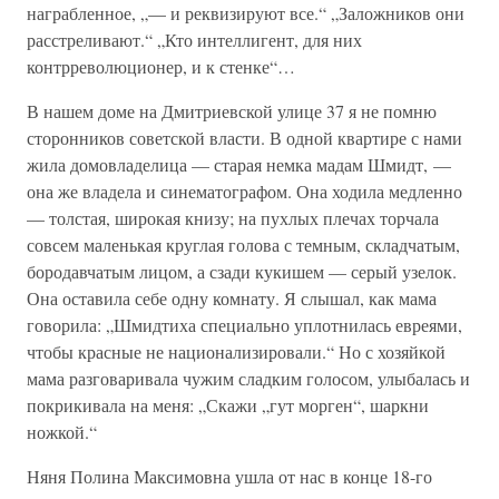
награбленное, „— и реквизируют все.“ „Заложников они
расстреливают.“ „Кто интеллигент, для них
контрреволюционер, и к стенке“…
В нашем доме на Дмитриевской улице 37 я не помню
сторонников советской власти. В одной квартире с нами
жила домовладелица — старая немка мадам Шмидт, —
она же владела и синематографом. Она ходила медленно
— толстая, широкая книзу; на пухлых плечах торчала
совсем маленькая круглая голова с темным, складчатым,
бородавчатым лицом, а сзади кукишем — серый узелок.
Она оставила себе одну комнату. Я слышал, как мама
говорила: „Шмидтиха специально уплотнилась евреями,
чтобы красные не национализировали.“ Но с хозяйкой
мама разговаривала чужим сладким голосом, улыбалась и
покрикивала на меня: „Скажи „гут морген“, шаркни
ножкой.“
Няня Полина Максимовна ушла от нас в конце 18-го