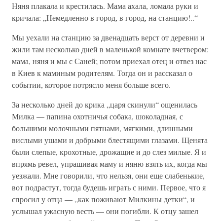
Няня плакала и крестилась. Мама ахала, ломала руки и
кричала: „Немедленно в город, в город, на станцию!..“
Мы уехали на станцию за двенадцать верст от деревни и
жили там несколько дней в маленькой комнате вчетвером:
мама, няня и мы с Саней; потом приехал отец и отвез нас
в Киев к маминым родителям. Тогда он и рассказал о
событии, которое потрясло меня больше всего.
За несколько дней до крика „царя скинули“ ощенилась
Милка — папина охотничья собака, шоколадная, с
большими молочными пятнами, мягкими, длинными
вислыми ушами и добрыми блестящими глазами. Щенята
были слепые, крохотные, дрожащие и до слез милые. Я и
впрямь ревел, упрашивая маму и няню взять их, когда мы
уезжали. Мне говорили, что нельзя, они еще слабенькие,
вот подрастут, тогда будешь играть с ними. Первое, что я
спросил у отца — „как поживают Милкины детки“, и
услышал ужасную весть — они погибли. К отцу зашел