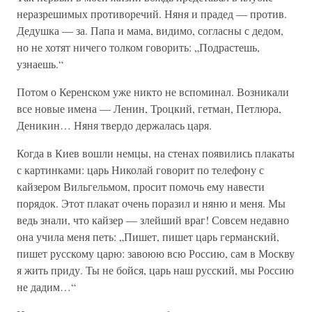
неразрешимых противоречий. Няня и прадед — против.
Дедушка — за. Папа и мама, видимо, согласны с дедом,
но не хотят ничего толком говорить: „Подрастешь,
узнаешь.“
Потом о Керенском уже никто не вспоминал. Возникали
все новые имена — Ленин, Троцкий, гетман, Петлюра,
Деникин… Няня твердо держалась царя.
Когда в Киев вошли немцы, на стенах появились плакаты
с картинками: царь Николай говорит по телефону с
кайзером Вильгельмом, просит помочь ему навести
порядок. Этот плакат очень поразил и няню и меня. Мы
ведь знали, что кайзер — злейший враг! Совсем недавно
она учила меня петь: „Пишет, пишет царь германский,
пишет русскому царю: завоюю всю Россию, сам в Москву
я жить приду. Ты не бойся, царь наш русский, мы Россию
не дадим…“