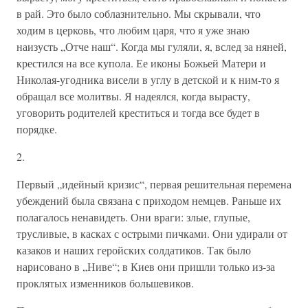
в рай. Это было соблазнительно. Мы скрывали, что
ходим в церковь, что любим царя, что я уже знаю
наизусть „Отче наш“. Когда мы гуляли, я, вслед за няней,
крестился на все купола. Ее иконы Божьей Матери и
Николая-угодника висели в углу в детской и к ним-то я
обращал все молитвы. Я надеялся, когда вырасту,
уговорить родителей креститься и тогда все будет в
порядке.
2.
Первый „идейный кризис“, первая решительная перемена
убеждений была связана с приходом немцев. Раньше их
полагалось ненавидеть. Они враги: злые, глупые,
трусливые, в касках с острыми пичками. Они удирали от
казаков и наших геройских солдатиков. Так было
нарисовано в „Ниве“; в Киев они пришли только из-за
проклятых изменников большевиков.