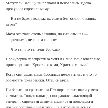
отступали. Женщины плакали и целовались. Вдова
прокурора спросила маму:
— Вы не будете возражать, если я благословлю ваших
детей?..
Мама отвечала очень вежливо, но я-то слышал —
„нарочным“, не своим голосом:
— Что вы, что вы, ведь Бог один.
Прокурорша перекрестила меня и Саню, поцеловала нас,
приговаривая: „Христос с вами, Христос с вами.“
Когда они ушли, мама бросилась целовать нас и что-то
бормотать по-еврейски. Отец смеялся.
Ни белые, ни красные, ни Петлюра не вызывали у меня
симпатии. Только однажды понравился „настоящий
генерал“: сиреневая шинель, малиновая подкладка и
погоны золотые с зигзагами. Он выходил из дома с