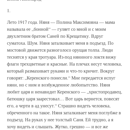
1.
Лето 1917 года. Няня — Полина Максимовна — мама
называла ее „бонной“ — гуляет со мной и с моим
двухлетним братом Саней по Крещатику. Вдруг
суматоха. Шум. Няня заталкивает меня в подъезд. По
мостовой движется разноголосо орущая толпа. Люди
теснятся у края тротуара. Из-под няниного локтя вижу
флаги трехцветные и красные. На плечах несут человека,
который размахивает руками и что-то кричит. Вокруг
говорят: „Керенского понесли.“ Мне передается испуг
няни, но с ним и возбужденное любопытство. Няня
любит царя и ненавидит Керенского — „христопродавец,
батюшку царя заарестовал… Вот царь вернется, повесят
его, а черти в ад унесут.“ Страшно видеть человека,
обреченного на такое. Няня заталкивает меня поглубже в
подъезд. На руках у нее толстый Саня. Ей трудно, а я
хочу видеть и слышать. Жутко, грешно — и все же