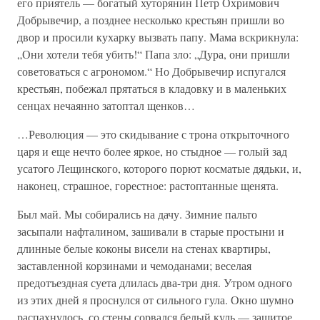
его приятель — богатый хуторянин Петр Охримович
Добрывечир, а позднее несколько крестьян пришли во
двор и просили кухарку вызвать папу. Мама вскрикнула:
„Они хотели тебя убить!“ Папа зло: „Дура, они пришли
советоваться с агрономом.“ Но Добрывечир испугался
крестьян, побежал прятаться в кладовку и в маленьких
сенцах нечаянно затоптал щенков…
…Революция — это скидывание с трона открыточного
царя и еще нечто более яркое, но стыдное — голый зад
усатого Лещинского, которого порют косматые дядьки, и,
наконец, страшное, горестное: растоптанные щенята.
Был май. Мы собирались на дачу. Зимние пальто
засыпали нафталином, зашивали в старые простыни и
длинные белые коконы висели на стенах квартиры,
заставленной корзинами и чемоданами; веселая
предотъездная суета длилась два-три дня. Утром одного
из этих дней я проснулся от сильного гула. Окно шумно
распахнулось, со стены сорвался белый куль — зашитое