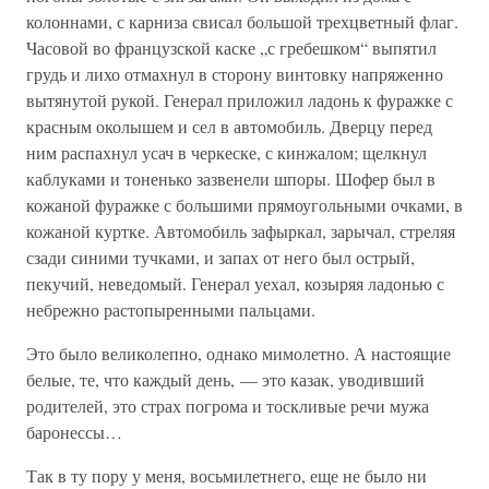
колоннами, с карниза свисал большой трехцветный флаг.
Часовой во французской каске „с гребешком“ выпятил
грудь и лихо отмахнул в сторону винтовку напряженно
вытянутой рукой. Генерал приложил ладонь к фуражке с
красным околышем и сел в автомобиль. Дверцу перед
ним распахнул усач в черкеске, с кинжалом; щелкнул
каблуками и тоненько зазвенели шпоры. Шофер был в
кожаной фуражке с большими прямоугольными очками, в
кожаной куртке. Автомобиль зафыркал, зарычал, стреляя
сзади синими тучками, и запах от него был острый,
пекучий, неведомый. Генерал уехал, козыряя ладонью с
небрежно растопыренными пальцами.
Это было великолепно, однако мимолетно. А настоящие
белые, те, что каждый день, — это казак, уводивший
родителей, это страх погрома и тоскливые речи мужа
баронессы…
Так в ту пору у меня, восьмилетнего, еще не было ни