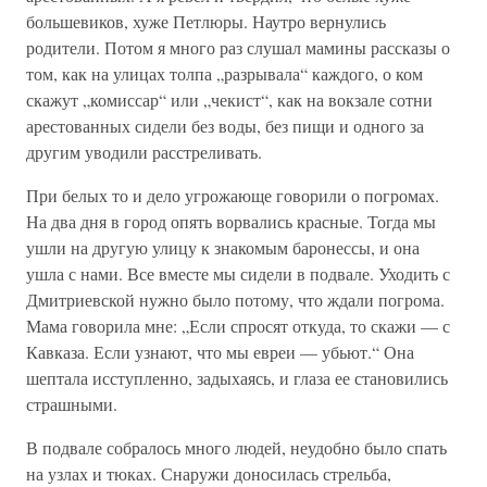
большевиков, хуже Петлюры. Наутро вернулись
родители. Потом я много раз слушал мамины рассказы о
том, как на улицах толпа „разрывала“ каждого, о ком
скажут „комиссар“ или „чекист“, как на вокзале сотни
арестованных сидели без воды, без пищи и одного за
другим уводили расстреливать.
При белых то и дело угрожающе говорили о погромах.
На два дня в город опять ворвались красные. Тогда мы
ушли на другую улицу к знакомым баронессы, и она
ушла с нами. Все вместе мы сидели в подвале. Уходить с
Дмитриевской нужно было потому, что ждали погрома.
Мама говорила мне: „Если спросят откуда, то скажи — с
Кавказа. Если узнают, что мы евреи — убьют.“ Она
шептала исступленно, задыхаясь, и глаза ее становились
страшными.
В подвале собралось много людей, неудобно было спать
на узлах и тюках. Снаружи доносилась стрельба,