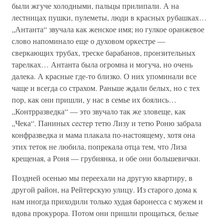
были жгуче холодными, пальцы прилипали. А на
лестницах пушки, пулеметы, люди в красных рубашках…
„Антанта“ звучала как женское имя; но гулкое оранжевое
слово напоминало еще о духовом оркестре —
сверкающих трубах, треске барабанов, пронзительных
тарелках… Антанта была огромна и могуча, но очень
далека. А красные где-то близко. О них упоминали все
чаще и всегда со страхом. Раньше ждали белых, но с тех
пор, как они пришли, у нас в семье их боялись…
„Контрразведка“ — это звучало так же зловеще, как
„Чека“. Паниных cecтep тетю Лизу и тетю Роню забрала
конфразведка и мама плакала по-настоящему, хотя она
этих теток не любила, попрекала отца тем, что Лиза
крещеная, а Роня — грубиянка, и обе они большевички.
Поздней осенью мы переехали на другую квартиру, в
другой район, на Рейтерскую улицу. Из старого дома к
нам иногда приходили только худая баронесса с мужем и
вдова прокурора. Потом они пришли прощаться, белые