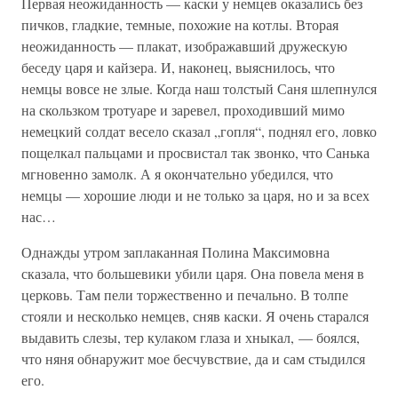
Первая неожиданность — каски у немцев оказались без
пичков, гладкие, темные, похожие на котлы. Вторая
неожиданность — плакат, изображавший дружескую
беседу царя и кайзера. И, наконец, выяснилось, что
немцы вовсе не злые. Когда наш толстый Саня шлепнулся
на скользком тротуаре и заревел, проходивший мимо
немецкий солдат весело сказал „гопля“, поднял его, ловко
пощелкал пальцами и просвистал так звонко, что Санька
мгновенно замолк. А я окончательно убедился, что
немцы — хорошие люди и не только за царя, но и за всех
нас…
Однажды утром заплаканная Полина Максимовна
сказала, что большевики убили царя. Она повела меня в
церковь. Там пели торжественно и печально. В толпе
стояли и несколько немцев, сняв каски. Я очень старался
выдавить слезы, тер кулаком глаза и хныкал, — боялся,
что няня обнаружит мое бесчувствие, да и сам стыдился
его.