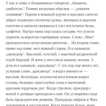
У нас в семье о большевиках говорили: „бандиты,
грабители.“ Помню несколько обысков — „изъятия
излишков“. Парень в кожаной куртке и высоких сапогах
забрал отцовское охотничье ружье, женщина в красном
платочке и шинели связывала в узел постельное белье,
салфетки. Наутро мама хвасталась соседям, что успела
спрятать за корсетом серебряные ложки. Слово „Чека“
произносилось испуганным шепотом… На втором этаже,
прямо над нами, жил важный старик. Его называли
„прокурор“. Высокий, толстый, с короткой раздвоенной
седой бородой. И жена у него была важная, полная. А
дочь все называли „красавица“. С тех пор еще много лет,
услышав слово „красавица“, я видел именно ее —
высокая, белолицая, золотистая коса венком вокруг
головы, большие сероголубые глаза и маленький,
красным сердечком, рот. Когда стреляли, прокурор с
женой и дочерью приходили к нам. Он уговаривал отца
быть председателем домкома. Прокурора забрали в Чека
заложником и расстреляли. Когда пришли белые, мама