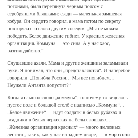
погонами, была перетянута черным поясом с
серебряными бляшками; сзади — маленькая замшевая
кобура. Он сердито говорил, а мама потом по секрету
повторяла его слова другим соседям: „Мы не можем
победить. Белое движение гибнет. У красных железная
организация. Коммуна — это сила. А у нас хаос,
разгильдяйство.“
Слушавшие ахали. Мама и другие женщины заламывали
руки. Я понимал, что они „представляются“. И наперебой
говорили: „Погибла Россия… Мы все погибнем…
Неужели Антанта допустит?“
Когда я слышал слово „коммуна“, то почему-то виделось
пустое поле и большой столб с надписью „Коммуна“…
„Белое движение“ — идут солдаты в белых рубахах и
всадники в белых черкесках на белых лошадях…
„Железная организация красных“ — много железных
лестниц, таких, как у нас на заднем дворе, — в мороз они