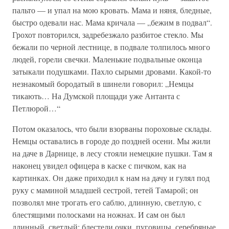
пальто — и упал на мою кровать. Мама и няня, бледные,
быстро одевали нас. Мама кричала — „бежим в подвал“.
Грохот повторился, задребезжало разбитое стекло. Мы
бежали по черной лестнице, в подвале толпилось много
людей, горели свечки. Маленькие подвальные оконца
затыкали подушками. Пахло сырыми дровами. Какой-то
незнакомый бородатый в шинели говорил: „Немцы
тикають… На Думской площади уже Антанта с
Петлюрой…“
Потом оказалось, что были взорваны пороховые склады.
Немцы оставались в городе до поздней осени. Мы жили
на даче в Дарнице, в лесу стояли немецкие пушки. Там я
наконец увидел офицера в каске с пичком, как на
картинках. Он даже приходил к нам на дачу и гулял под
руку с маминой младшей сестрой, тетей Тамарой; он
позволял мне трогать его саблю, длинную, светлую, с
блестящими полосками на ножнах. И сам он был
длинный, светлый: блестели очки, пуговицы, серебряные