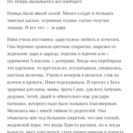
Но теперь оказывалось все наоборот.
Немцы были явной силой. Много солдат в больших
тяжелых касках, огромные пушки, сытые толстые
лошади. И все это — за царя.
Няня учила постоянно: царя нужно любить и почитать.
Она бережно хранила цветные открытки, вырезки из
журналов: царь и царица, порознь и вдвоем или с
царевичем Алексеем, с дочерьми. Когда она перебирала
эти картинки, то крестила их, всхлипывала, сморкалась,
шептала молитвы. Утром и вечером я молился, став на
колени в кровати. Няня подсказывала. Я просил у Бога
здоровья для папы, мамы, брата Сани, для всех бабушек,
дедушек, тетей, дядей и обязательно еще для царя-
батюшки, которого надо было называть благоверным.
Молились мы с няней тайком от родителей. Она
объяснила мне под большим секретом, что они плохой,
жидовской веры, что жиды Христа распяли, но я, когда
вырасту, могу креститься, стать православным и попасть