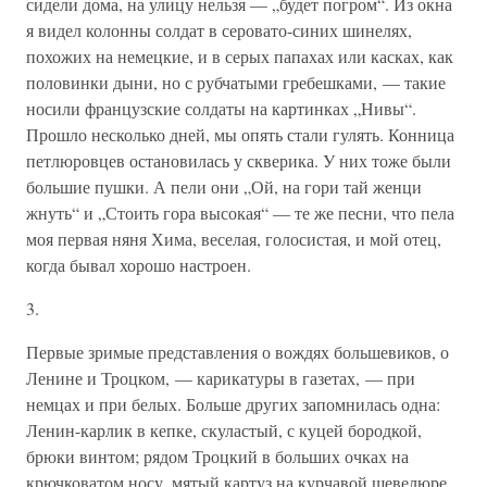
сидели дома, на улицу нельзя — „будет погром“. Из окна
я видел колонны солдат в серовато-синих шинелях,
похожих на немецкие, и в серых папахах или касках, как
половинки дыни, но с рубчатыми гребешками, — такие
носили французские солдаты на картинках „Нивы“.
Прошло несколько дней, мы опять стали гулять. Конница
петлюровцев остановилась у скверика. У них тоже были
большие пушки. А пели они „Ой, на гори тай женци
жнуть“ и „Стоить гора высокая“ — те же песни, что пела
моя первая няня Хима, веселая, голосистая, и мой отец,
когда бывал хорошо настроен.
3.
Первые зримые представления о вождях большевиков, о
Ленине и Троцком, — карикатуры в газетах, — при
немцах и при белых. Больше других запомнилась одна:
Ленин-карлик в кепке, скуластый, с куцей бородкой,
брюки винтом; рядом Троцкий в больших очках на
крючковатом носу, мятый картуз на курчавой шевелюре,