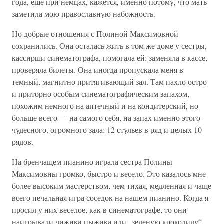
года, еще при немцах, кажется, именно потому, что мать
заметила мою православную набожность.
Но добрые отношения с Полиной Максимовной
сохранились. Она осталась жить в том же доме у сестры,
кассирши синематографа, помогала ей: заменяла в кассе,
проверяла билеты. Она иногда пропускала меня в
темный, магнитно притягивающий зал. Там пахло остро
и приторно особым синематографическим запахом,
похожим немного на аптечный и на кондитерский, но
больше всего — на самого себя, на запах именно этого
чудесного, огромного зала: 12 стульев в ряд и целых 10
рядов.
На бренчащем пианино играла сестра Полины
Максимовны громко, быстро и весело. Это казалось мне
более высоким мастерством, чем тихая, медленная и чаще
всего печальная игра соседок на нашем пианино. Когда я
просил у них веселое, как в синематографе, то они
наигрывали чижика-пыжика или „зеленую крокодилу“.