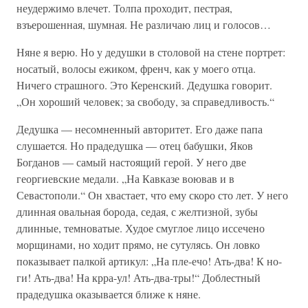
неудержимо влечет. Толпа проходит, пестрая,
взъерошенная, шумная. Не различаю лиц и голосов…
Няне я верю. Но у дедушки в столовой на стене портрет:
носатый, волосы ежиком, френч, как у моего отца.
Ничего страшного. Это Керенский. Дедушка говорит.
„Он хороший человек; за свободу, за справедливость.“
Дедушка — несомненный авторитет. Его даже папа
слушается. Но прадедушка — отец бабушки, Яков
Богданов — самый настоящий герой. У него две
георгиевские медали. „На Кавказе воював и в
Севастополи.“ Он хвастает, что ему скоро сто лет. У него
длинная овальная борода, седая, с желтизной, зубы
длинные, темноватые. Худое смуглое лицо иссечено
морщинами, но ходит прямо, не сутулясь. Он ловко
показывает палкой артикул: „На пле-ечо! Ать-два! К но-
ги! Ать-два! На крра-ул! Ать-два-тры!“ Доблестный
прадедушка оказывается ближе к няне.