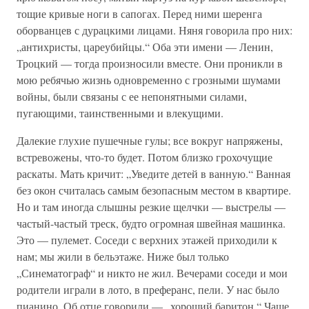
тощие кривые ноги в сапогах. Перед ними шеренга
оборванцев с дурацкими лицами. Няня говорила про них:
„антихристы, цареубийцы.“ Оба эти имени — Ленин,
Троцкий — тогда произносили вместе. Они проникли в
мою ребячью жизнь одновременно с грозными шумами
войны, были связаны с ее непонятными силами,
пугающими, таинственными и влекущими.
Далекие глухие пушечные гулы; все вокруг напряжены,
встревожены, что-то будет. Потом близко грохочущие
раскаты. Мать кричит: „Уведите детей в ванную.“ Ванная
без окон считалась самым безопасным местом в квартире.
Но и там иногда слышны резкие щелчки — выстрелы —
частый-частый треск, будто огромная швейная машинка.
Это — пулемет. Соседи с верхних этажей приходили к
нам; мы жили в бельэтаже. Ниже был только
„Синематограф“ и никто не жил. Вечерами соседи и мои
родители играли в лото, в преферанс, пели. У нас было
пианино. Об отце говорили — „хороший баритон.“ Чаще