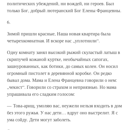
политических убеждений, ни вождей, ни героев. Был
только Бог, добрый лютеранский Бог Елены Францевны.
6.
Зимой пришли красные, Наша новая квартира была
четырехкомнатная. И вскоре нас „уплотнили“.
Одну комнату занял высокий рыжий скуластый латыш в
скрипучей кожаной куртке, необычайных сапогах,
зашнурованных, как ботики, до самых колен. Он носил
огромный пистолет в деревянной коробке. Он редко
бывал дома. Мама и Елена Францевна говорили о нем:
„чекист“. Говорили со страхом и неприязнью. Но мама
упрашивала его сладким голосом:
— Това-арищ, умоляю вас, неужели нельзя входить в дом
без этого ружья. У нас дети… вдруг оно выстрелит. Я с
ума сойду. Дети могут заболеть.