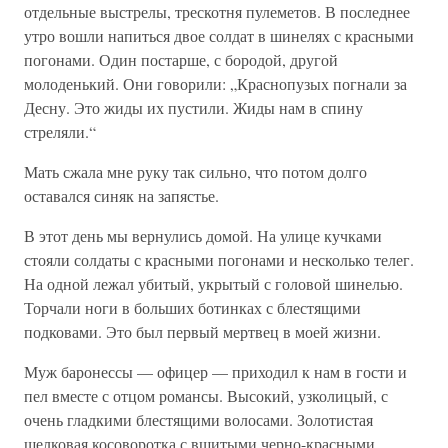
отдельные выстрелы, трескотня пулеметов. В последнее
утро вошли напиться двое солдат в шинелях с красными
погонами. Один постарше, с бородой, другой
молоденький. Они говорили: „Краснопузых погнали за
Десну. Это жиды их пустили. Жиды нам в спину
стреляли.“
Мать сжала мне руку так сильно, что потом долго
оставался синяк на запястье.
В этот день мы вернулись домой. На улице кучками
стояли солдаты с красными погонами и несколько телег.
На одной лежал убитый, укрытый с головой шинелью.
Торчали ноги в больших ботинках с блестящими
подковами. Это был первый мертвец в моей жизни.
Муж баронессы — офицер — приходил к нам в гости и
пел вместе с отцом романсы. Высокий, узколицый, с
очень гладкими блестящими волосами. Золотистая
шелковая косоворотка с вшитыми черно-красными