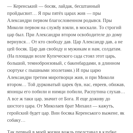
— Керенський — босяк, лайдак, бесштанный
пройдысвит… Я пры пятёх царах жив — пры
Александри первом благословенном родывся. Пры
Миколи первом на службу взяли, в москали. То строгий
цар был. При Александри втором освободителе до дому
вернувся… От кто свободу дав. Цар Александр дав, а не
цей босяк. Цар дав свободу и мужикам и нам, солдатам.
(На площади возле Купеческого сада стоял этот царь,
большой, темнобронзовый, с бакенбардами, в длинном
сюртуке с пышными эполетами.) И пры царю
Александри третим миротворци жив, и при Миколи
втором… Той дурковатый царек був, нас, евреев, обижав,
японцы его побили и нимци побили, Распутина слухав…
А все ж таки цар, значит от Бога. Я еще доживу до
шостого цара. От Миколаев брат Михаил — кажуть,
геройский будет цар. Вин босяка Керенського выжене, як
собаку…
Так первый в моей жизни вождь представал в клубке