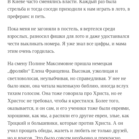
В Киеве часто сменялись власти. Каждый раз была
стрельба и тогда соседи приходили к нам играть в лото, в
преферанс и петь.
Пока меня не загоняли в постель, я вертелся среди
взрослых, разносил фишки для лото и даже удостаивался
чести выкликать номера. Я уже знал все цифры, и мама
этим очень гордилась.
На смену Полине Максимовне пришла немецкая
„фроляйн“ Елена Францевна. Высокая, узколицая и
светловолосая, неулыбчивая, но справедливая. У нее не
было икон, она читала маленькую библию, иногда вслух
тихим голосом. Она тоже говорила про Христа, но ее
Христос не требовал, чтобы я крестился. Более того,
оказывается, и он сам, и его ученики тоже были евреями,
хорошими, как мы, а распяли его другие евреи, злые, как
Троцкий и большевики, которые против Христа. А он
учил прощать обиды, жалеть и любить не только друзей,
но и врагов. Это было совсем необычно и прекрасно.