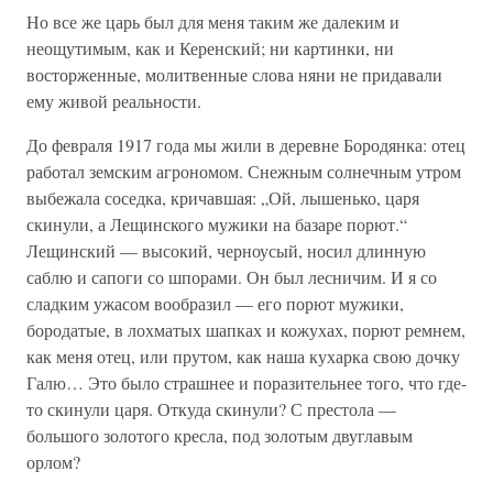
Но все же царь был для меня таким же далеким и
неощутимым, как и Керенский; ни картинки, ни
восторженные, молитвенные слова няни не придавали
ему живой реальности.
До февраля 1917 года мы жили в деревне Бородянка: отец
работал земским агрономом. Снежным солнечным утром
выбежала соседка, кричавшая: „Ой, лышенько, царя
скинули, а Лещинского мужики на базаре порют.“
Лещинский — высокий, черноусый, носил длинную
саблю и сапоги со шпорами. Он был лесничим. И я со
сладким ужасом вообразил — его порют мужики,
бородатые, в лохматых шапках и кожухах, порют ремнем,
как меня отец, или прутом, как наша кухарка свою дочку
Галю… Это было страшнее и поразительнее того, что где-
то скинули царя. Откуда скинули? С престола —
большого золотого кресла, под золотым двуглавым
орлом?