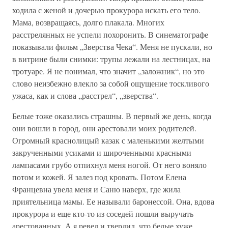
ходила с женой и дочерью прокурора искать его тело.
Мама, возвращаясь, долго плакала. Многих
расстрелянных не успели похоронить. В синематографе
показывали фильм „Зверства Чека“. Меня не пускали, но
в витрине были снимки: трупы лежали на лестницах, на
тротуаре. Я не понимал, что значит „заложник“, но это
слово неизбежно влекло за собой ощущение тоскливого
ужаса, как и слова „расстрел“, „зверства“.
Белые тоже оказались страшны. В первый же день, когда
они вошли в город, они арестовали моих родителей.
Огромный краснолицый казак с маленькими желтыми
закрученными усиками и широченными красными
лампасами грубо отпихнул меня ногой. От него воняло
потом и кожей. Я залез под кровать. Потом Елена
Францевна увела меня и Саню наверх, где жила
приятельница мамы. Ее называли баронессой. Она, вдова
прокурора и еще кто-то из соседей пошли выручать
арестованных. А я ревел и твердил, что белые хуже