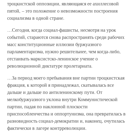
троцкистской оппозиции, являющаяся ее ахиллесовой
пятой, – это положение о невозможности построения
социализма в одной стране.
…Сегодня, когда социал-фашисты, несмотря на урок
событий, стараются снова распространять среди рабочих
масс конституционные иллюзии буржуазного
парламентаризма, нужно решительнее, чем когда-либо,
отстаивать марксистско-ленинское учение о
революционной диктатуре пролетариата.
…За период моего пребывания вне партии троцкистская
фракция, к которой я принадлежал, скатывалась все
дальше и дальше по антиленинскому пути. От
мелкобуржуазного уклона внутри Коммунистической
партии, падая по наклонной плоскости
приспособленчества и оппортунизма, она превратилась в
разновидность социал-демократии и, наконец, очутилась
фактически в лагере контрреволюции.