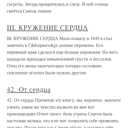
согреты, Звезда превратилась в слезу. В ней солнце
смеётся Сквозь тонкие
III. КРУЖЕНИЕ СЕРДЦА
III. КРУЖЕНИЕ СЕРДЦА Мало-помалу в 1849 я стал
замечать в Г&lt;ервеге&gt; разные перемены. Его
неровный нрав сделался еще больше неровным. На него
находили припадки невыносимой грусти и бессилия.
Отец его жены окончательно потерял состояние;
спасенные остатки были нужны другим
42. От сердца
42. От сердца Прочитав эту книгу, вы, вероятно, захотите
узнать, какие же чувства вызвало во мне все
произошедшее.Ответ прост: боль утраты Сергея была
настолько велика, что я не мог позволить себе проявлять
чувства. После того как Сергея убили, я заставил себя