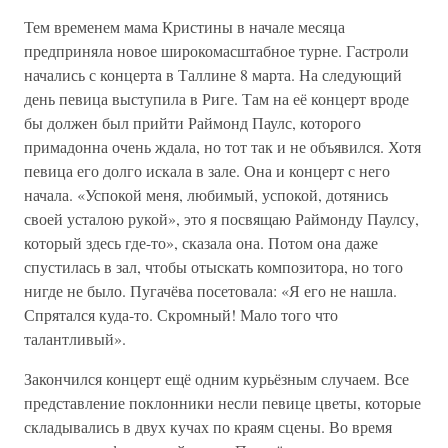
Тем временем мама Кристины в начале месяца
предприняла новое широкомасштабное турне. Гастроли
начались с концерта в Таллине 8 марта. На следующий
день певица выступила в Риге. Там на её концерт вроде
бы должен был прийти Раймонд Паулс, которого
примадонна очень ждала, но тот так и не объявился. Хотя
певица его долго искала в зале. Она и концерт с него
начала. «Успокой меня, любимый, успокой, дотянись
своей усталою рукой», это я посвящаю Раймонду Паулсу,
который здесь где-то», сказала она. Потом она даже
спустилась в зал, чтобы отыскать композитора, но того
нигде не было. Пугачёва посетовала: «Я его не нашла.
Спрятался куда-то. Скромный! Мало того что
талантливый».
Закончился концерт ещё одним курьёзным случаем. Все
представление поклонники несли певице цветы, которые
складывались в двух кучах по краям сцены. Во время