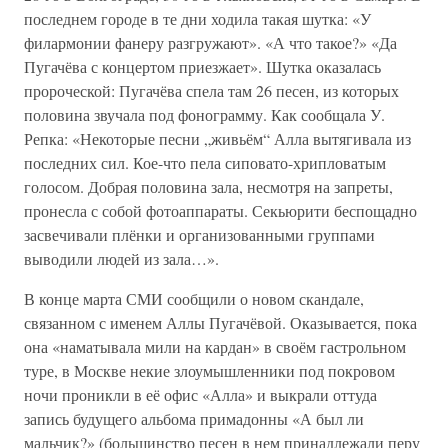
последнем городе в те дни ходила такая шутка: «У
филармонии фанеру разгружают». «А что такое?» «Да
Пугачёва с концертом приезжает». Шутка оказалась
пророческой: Пугачёва спела там 26 песен, из которых
половина звучала под фонограмму. Как сообщала У.
Репка: «Некоторые песни „живьём“ Алла вытягивала из
последних сил. Кое-что пела сиповато-хрипловатым
голосом. Добрая половина зала, несмотря на запреты,
пронесла с собой фотоаппараты. Секьюрити беспощадно
засвечивали плёнки и организованными группами
выводили людей из зала…».
В конце марта СМИ сообщили о новом скандале,
связанном с именем Аллы Пугачёвой. Оказывается, пока
она «наматывала мили на кардан» в своём гастрольном
туре, в Москве некие злоумышленники под покровом
ночи проникли в её офис «Алла» и выкрали оттуда
запись будущего альбома примадонны «А был ли
мальчик?» (большинство песен в нем принадлежали перу