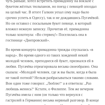
чуть раньше, хотел встретить примадонну на вокзале с
букетом жёлтых тюльпанов, но поезд с певицей опоздал
на целый час. В итоге Галкин уехал (ему надо было
срочно успеть в Одессу), так и не дождавшись Пугачёвой.
Но он оставил с посыльным букет певице, в который
вложил нежную записку. Прочитав её, примадонна
только хохотнула: «Во стервец!» Поселилась она в
гостинице «Днепровский».
Во время концерта примадонна трижды спускалась «в
народ». Во время одного из таких хождений некий
молодой человек, преподнеся ей букет, признался ей в
любви. Пугачёва отреагировала весьма своеобразно. Она
сказала: «Молодой человек, где ж вы были, когда я была
не такой потной? Нельзя разбрасываться такими словами.
Вон один тоже говорил: „Люблю!“ а я ответила: „Раз
любишь женись!“ Кстати, о Филиппе. Тем же вечером
Пугачёва имела с ним (он только что вернулся с
гастролей в Германии) весьма нервный разговор. В конце