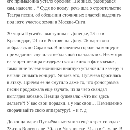
его примадонна устало бросила: „Не знаю, разбирайся
сам, надоело…“ Судя по всему, речь шла о строительстве
Театра песни, об обещании столичных властей выделить
под него участок земли в Москва-Сити.
20 марта Пугачёва выступила в Донецке, 23-го в
Краснодаре, 24-го в Ростове-на-Дону. 26 марта она
добралась до Саратова. В последнем городе на концерте
примадонны случился небольшой скандальчик. Несмотря
на запрет певицы воздержаться от кино и фотосъёмок,
тамошние телевизионщики внаглую установили камеру и
начали снимать концерт. Увидев это, Пугачёва бросилась
в атаку. Причём её не смутило даже то, что фонограмма
песни продолжала ещё звучать, из-за чего скандал
выглядел забавно. Певица бушевала: «Что вы здесь
делаете?! У вас свои порядки, а у нас свои… Немедленно
сворачивайте свою аппаратуру!..» и т. д.
До конца марта Пугачёва выступила ещё в трех городах:
28-го в Волгограде, 30-го в Ульяновске, 31-го в Самаре. В