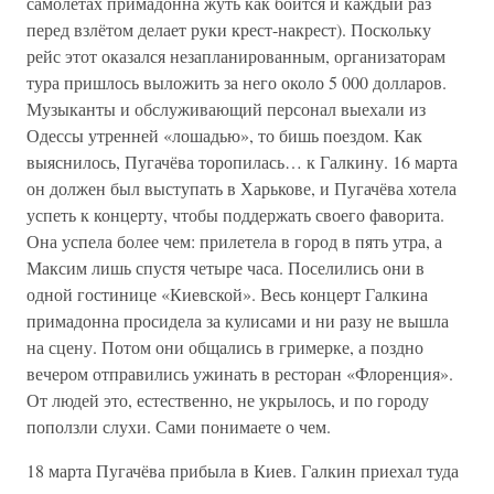
самолётах примадонна жуть как боится и каждый раз
перед взлётом делает руки крест-накрест). Поскольку
рейс этот оказался незапланированным, организаторам
тура пришлось выложить за него около 5 000 долларов.
Музыканты и обслуживающий персонал выехали из
Одессы утренней «лошадью», то бишь поездом. Как
выяснилось, Пугачёва торопилась… к Галкину. 16 марта
он должен был выступать в Харькове, и Пугачёва хотела
успеть к концерту, чтобы поддержать своего фаворита.
Она успела более чем: прилетела в город в пять утра, а
Максим лишь спустя четыре часа. Поселились они в
одной гостинице «Киевской». Весь концерт Галкина
примадонна просидела за кулисами и ни разу не вышла
на сцену. Потом они общались в гримерке, а поздно
вечером отправились ужинать в ресторан «Флоренция».
От людей это, естественно, не укрылось, и по городу
поползли слухи. Сами понимаете о чем.
18 марта Пугачёва прибыла в Киев. Галкин приехал туда