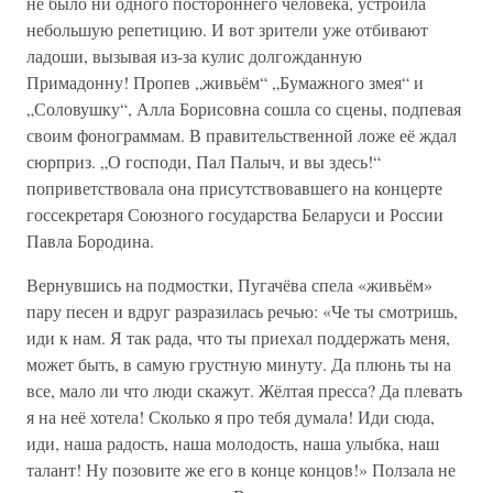
не было ни одного постороннего человека, устроила
небольшую репетицию. И вот зрители уже отбивают
ладоши, вызывая из-за кулис долгожданную
Примадонну! Пропев „живьём“ „Бумажного змея“ и
„Соловушку“, Алла Борисовна сошла со сцены, подпевая
своим фонограммам. В правительственной ложе её ждал
сюрприз. „О господи, Пал Палыч, и вы здесь!“
поприветствовала она присутствовавшего на концерте
госсекретаря Союзного государства Беларуси и России
Павла Бородина.
Вернувшись на подмостки, Пугачёва спела «живьём»
пару песен и вдруг разразилась речью: «Че ты смотришь,
иди к нам. Я так рада, что ты приехал поддержать меня,
может быть, в самую грустную минуту. Да плюнь ты на
все, мало ли что люди скажут. Жёлтая пресса? Да плевать
я на неё хотела! Сколько я про тебя думала! Иди сюда,
иди, наша радость, наша молодость, наша улыбка, наш
талант! Ну позовите же его в конце концов!» Ползала не