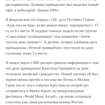
распоряжению Лужкова примадонне был выделен новый
офис в небоскрёбе «Башня-2000».
В февральском хит-параде («ЗД» дуэт Пугачёва Галкин
«Будь или не будь» резво рванул вверх: перепрыгнул с 17-
го на 8-е место. В лидерах списках ходила песня группы
«Смысловые галлюцинации» под названием «Зачем
топтать мою любовь?». В десятке лучших альбомов диск
примадонны «Речной трамвайчик» опустился на одну
ступеньку ниже 2-е место.
В начале марта СМИ распространили информацию о том,
что дочь примадонны Кристина Орбакайте на днях
получила литовское гражданство. Новый паспорт ей был
торжественно вручён в посольстве Литвы в Москве.
Сразу после этого события Кристина во второй раз
отправилась в Монте-Карло, на международный
фестиваль «World Music Award», где вновь отхватила
статуэтку как самая раскупаемая певица России.