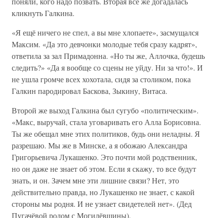
поняли, кого надо позвать. Вторая все же догадалась
кликнуть Галкина.
«Я ещё ничего не спел, а вы мне хлопаете», засмущался
Максим. «Да это девчонки молодые тебя сразу кадрят»,
ответила за зал Примадонна. «Но ты же, Аллочка, будешь
следить?» «Да я вообще со сцены не уйду. Ни за что!». И
не ушла громче всех хохотала, сидя за столиком, пока
Галкин пародировал Баскова, Зыкину, Витаса.
Второй же выход Галкина был сугубо «политическим».
«Макс, выручай, стала уговаривать его Алла Борисовна.
Ты же обещал мне этих политиков, будь они неладны. Я
разрешаю. Мы же в Минске, а я обожаю Александра
Григорьевича Лукашенко. Это почти мой родственник,
но он даже не знает об этом. Если я скажу, то все будут
знать, и он. Зачем мне эти лишние связи? Нет, это
действительно правда, но Лукашенко не знает, с какой
стороны мы родня. И не узнает свидетелей нет». (Дед
Пугачёвой родом с Могилёвщины).