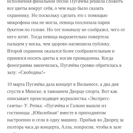
исполнения финальной песни Пугачёва решила сложить
все цветы вокруг себя, о чем надо было сказать
охраннику. Но поскольку сделать это с помощью
микрофона она не могла, певица похлопала парня
букетом по голове. Но тот поначалу не сообразил, чего от
него хотят. Тогда певица выразительно повертела
пальцем у виска, чем здорово насмешила публику.
Второй охранник оказался более сообразительным и
принялся носить цветы к ногам примадонны. Когда
фонограмма закончилась, Пугачёва громко обратилась к
залу: «Свободны!»
10 марта Пугачёва дала концерт в Вильнюсе, а два дня
спустя в Минске, в тамошнем Дворце спорта. Вот как
описывает происходящее журналистка «Экспресс-
газеты» У. Репка: «Пугачёва и Галкин вышли из
гостиницы „Юбилейная“ вместе в приподнятом
настроении и сели в одну машину. Прибыв во Дворец за
полтора часа до концерта, Алла, попросив, чтобы в зале