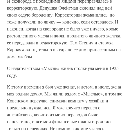
И сковорода с последними яйцами переправлялась в
корректорскую. Дедушка Флейтман склонял над ней
свою седую бороденку. Корректорши жеманились, но
тоже получали по яичку,— конечно, если оставалось. И
наконец, когда на сковороде не было уже ничего, кроме
растопленного масла и жижи пролитого яичного желтка,
ее передавали в редакторскую. Там Стенич и старуха
Карнаухова тщательно вытирали ее дно принесенным из
дома хлебом.
С издательством «Мысль» жизнь столкнула меня в 1925
году.
К этому времени я был уже женат, и летом, в июле, жена
моя родила дочку. Мы жили рядом с «Мыслью», в том же
Ковенском переулке, снимали комнату у хозяйки и
предельно нуждались. Я уже кое-что перевел с
английского, кое-что из моих переводов было
напечатано, и все мои финансовые планы строились
только на переводах. Не помню, как мне удалось