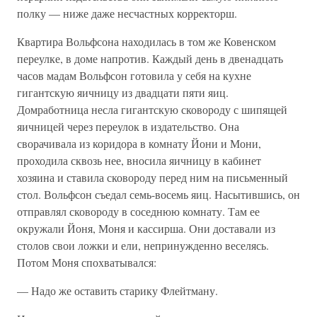
полку — ниже даже несчастных корректорш.
Квартира Вольфсона находилась в том же Ковенском
переулке, в доме напротив. Каждый день в двенадцать
часов мадам Вольфсон готовила у себя на кухне
гигантскую яичницу из двадцати пяти яиц.
Домработница несла гигантскую сковороду с шипящей
яичницей через переулок в издательство. Она
сворачивала из коридора в комнату Йони и Мони,
проходила сквозь нее, вносила яичницу в кабинет
хозяина и ставила сковороду перед ним на письменный
стол. Вольфсон съедал семь-восемь яиц. Насы­тившись, он
отправлял сковороду в соседнюю комнату. Там ее
окружали Йоня, Моня и кассирша. Они доставали из
столов свои ложки и ели, непринужденно веселясь.
Потом Моня спохватывался:
— Надо же оставить старику Флейтману.