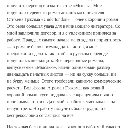
получить перевод в издательстве «Мысль». Мне
поручили перевести роман английского писателя
Стивена Грэхэма «Underlondon»— очень хороший роман.
Это была большая удача для начинающего литератора. Со
мной заключили договор, и я с увлечением принялся за
работу. Правда, с самого начала меня ждала неприятность
— в романе было восемнадцать листов, а мне
предложили сделать так, чтобы в русском переводе
получилось двенадцать. Все переводные романы,
выпускаемые «Мыслью», имели одинаковый размер —
двенадцать печатных листов — ни на букву больше, ни
на букву меньше. Этого требовали какие-то коммерческие
расчеты Вольфсона. А роман Грэхэма, как всякий
хороший роман, туго поддавался сокращениям и явно
проигрывал от них. Да и мой заработок уменьшался на
целую треть. Но работу получить было трудно, и я
беспрекословно согласился на все.
Настоящая беда пришла, когда я кончил работу. Я ужасно