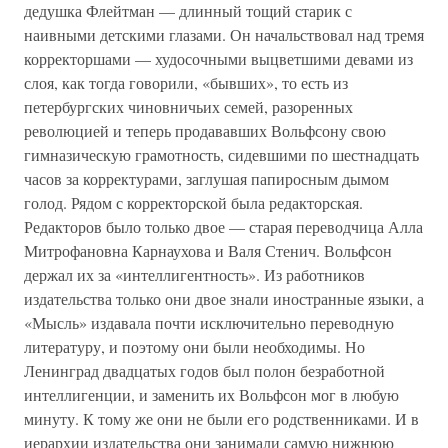
дедушка Флейтман — длинный тощий старик с
наивными детскими глазами. Он начальствовал над тремя
корректоршами — худосочными выцветшими девами из
слоя, как тогда говорили, «бывших», то есть из
петербургских чиновничьих семей, разоренных
революцией и теперь продававших Вольфсону свою
гимназическую грамотность, сидевшими по шестнадцать
часов за корректурами, заглушая папиросным дымом
голод. Рядом с корректорской была редакторская.
Редакторов было только двое — старая переводчица Алла
Митрофановна Карнаухова и Валя Стенич. Вольфсон
держал их за «интеллигентность». Из работников
издательства только они двое знали иностранные языки, а
«Мысль» издавала почти исключительно переводную
литературу, и поэтому они были необходимы. Но
Ленинград двадцатых годов был полон безработной
интеллигенции, и заменить их Вольфсон мог в любую
минуту. К тому же они не были его родственниками. И в
иерархии издательства они занимали самую нижнюю