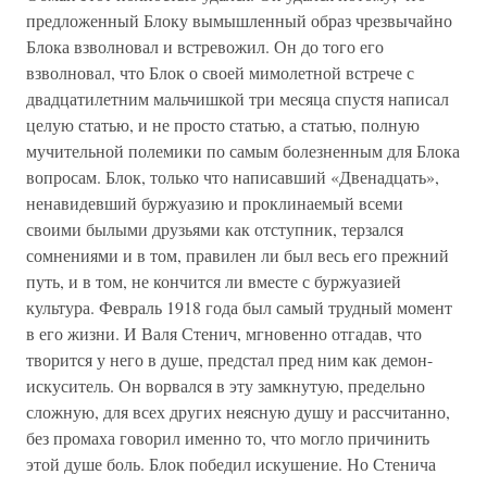
предложенный Блоку вымышленный образ чрезвычайно
Блока взволновал и встревожил. Он до того его
взволновал, что Блок о своей мимолетной встрече с
двадцатилетним мальчишкой три месяца спустя написал
целую статью, и не просто статью, а статью, полную
мучительной полемики по самым болезненным для Блока
вопросам. Блок, только что написавший «Двенадцать»,
ненавидевший буржуазию и проклинаемый всеми
своими былыми друзьями как отступник, терзался
сомнениями и в том, правилен ли был весь его прежний
путь, и в том, не кончится ли вместе с буржуазией
культура. Февраль 1918 года был самый трудный момент
в его жизни. И Валя Стенич, мгновенно отгадав, что
творится у него в душе, предстал пред ним как демон-
искуситель. Он ворвался в эту замкнутую, предельно
сложную, для всех других неясную душу и рассчитанно,
без промаха говорил именно то, что могло причинить
этой душе боль. Блок победил искушение. Но Стенича