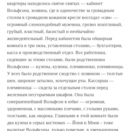
квартиры находилось святое святых — кабинет
Вольфсона, хозяина, где в одиночестве за громадным
столом в громадном кожаном кресле восседал «сам» —
огромный слоноподобный мужчина, грозно хохотливый,
грубый, властный, басистый и необычайно
жизнедеятельный. Перед кабинетом была обширная
комната в три окна, уставленная столами,— бухгалтерия,
касса и производственный отдел. Все работники,
сидевшие за этими столами, были родственники
Вольфсона — кузены, кузины, племянники, племянницы.
У всех было родственное сходство с хозяином — толстые
шеи, широкие затылки, хохочущие рты. Кассирша —
племянница — сидела за отдельным столом перед
железным несгораемым шкафом. Она была
совершеннейший Вольфсон в юбке — огромная,
здоровенная, с массивными плечами, с голыми руками,
толстыми, как окорока. Главными в этой комнате были
два кузена в серых костюмах — Йоня и Моня – тоже
вылитые Вольфсоны, только помельче, в уменьшенном,