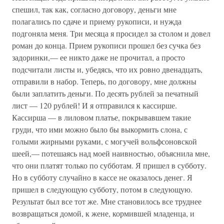
спешил, так как, согласно договору, деньги мне
полагались по сдаче и приему рукописи, и нужда
подгоняла меня. Три месяца я просидел за столом и довел
роман до конца. Прием рукописи прошел без сучка без
задоринки,— ее никто даже не прочитал, а просто
подсчитали листы и, убедясь, что их ровно двенадцать,
отправили в набор. Теперь, по договору, мне должны
были заплатить деньги. По десять рублей за печатный
лист — 120 рублей! И я отправился к кассирше.
Кассирша — в лиловом платье, покрывавшем такие
груди, что ими можно было бы выкормить слона, с
голыми жирными руками, с могучей вольфсоновской
шеей,— потешаясь над моей наивностью, объяснила мне,
что они платят только по субботам. Я пришел в субботу.
Но в субботу случайно в кассе не оказалось денег. Я
пришел в следующую субботу, потом в следующую.
Результат был все тот же. Мне становилось все труднее
возвращаться домой, к жене, кормившей младенца, и