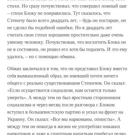
стихи. Но сразу почувствовал, что совершил ложный шаг
– стихи Блоку не понравились. Тут сказалось, что
Стеничу было всего двадцать лет, – будь он постарше, он
не сделал бы подобной ошибки. Но в двадцать лет
считать свои стихи хорошими простительно даже очень
умному человеку. Почувствовав, что восхитить Блока он
не в состоянии, он решил его хотя бы поразить. И это ему
удалось, – но с помощью обмана.
Обман заключался в том, что он представил Блоку вместо
себя вымышленный образ, не имевший почти ничего
общего с реально существовавшим Стеничем. Он сказал:
«Если осуществится социализм, нам остается только
умереть». А между тем он был яростным сторонником
социализма и через месяц после разговора с Блоком
вступил в большевистскую партию и уехал на фронт на
Украину. Он сказал: «Все мы наркоманы, опиисты». А
между тем он никогда в жизни не употреблял никаких
наркотиков и даже к спиртным напиткам прибегал редко.