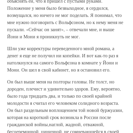
объяснять ей, что я пришел с пустыми руками.
Положение у меня было безвыходное, я сердился,
возмущался, но ничего не мог поделать. Я понимал, что
мне нужно поговорить с Вольфсоном, но к нему меня не
пускали. «Сейчас он занят», – отвечали мне, и выше
Йони и Мони я проникнуть не мог.
Шли уже корректуры переведенного мной романа, а
денег я еще не получил ни копейки. И вот как-то раз я
натолкнулся на самого Вольфсона в комнате у Йони и
Мони. Он шел в свой кабинет, но я остановил его.
Он был выше меня на полторы головы. Не толст, но
дороден, плечист и удивительно здоров. Ему, вероятно,
было года тридцать два, и только по своей крайней
молодости я считал его человеком солидного возраста.
Он был раздельным воплощением той новой буржуазии,
которая на короткий срок возникла в России после
гражданской войны,наглой, жадной, отважной,
бесцеремонной, циничной, не сомневающейся в своей