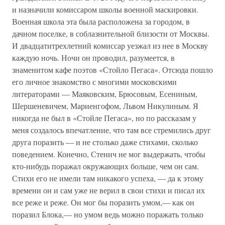
и назначили комиссаром школы военной маскировки.
Военная школа эта была расположена за городом, в
дачном поселке, в соблазнительной близости от Москвы.
И двадцатитрехлетний комиссар уезжал из нее в Москву
каждую ночь. Ночи он проводил, разумеется, в
знаменитом кафе поэтов «Стойло Пегаса». Отсюда пошло
его личное знакомство с многими московскими
литераторами — Маяковским, Брюсовым, Есениным,
Шершеневичем, Мариенгофом, Львом Никулиным. Я
никогда не был в «Стойле Пегаса», но по рассказам у
меня создалось впечатление, что там все стремились друг
друга поразить — и не столько даже стихами, сколько
поведением. Конечно, Стенич не мог выдержать, чтобы
кто-нибудь поражал окружающих больше, чем он сам.
Стихи его не имели там никакого успеха, — да к этому
времени он и сам уже не верил в свои стихи и писал их
все реже и реже. Он мог бы поразить умом,— как он
поразил Блока,— но умом ведь можно поражать только