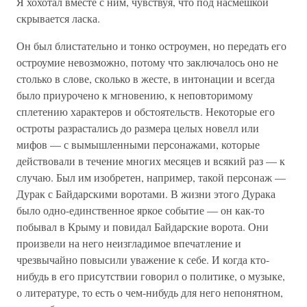
Я хохотал вместе с ним, чувствуя, что под насмешкой
скрывается ласка.
Он был блистательно и тонко остроумен, но передать его
остроумие невозможно, потому что заключалось оно не
столько в слове, сколько в жесте, в интонации и всегда
было приурочено к мгновению, к неповторимому
сплетению характеров и обстоятельств. Некоторые его
остроты разрастались до размера целых новелл или
мифов — с вымышленными персонажами, которые
действовали в течение многих месяцев и всякий раз — к
случаю. Был им изобретен, например, такой персонаж —
Дурак с Байдарскими воротами. В жизни этого Дурака
было одно-единственное яркое событие — он как-то
побывал в Крыму и повидал Байдарские ворота. Они
произвели на него неизгладимое впечатление и
чрезвычайно повысили уважение к себе. И когда кто-
нибудь в его присутствии говорил о политике, о музыке,
о литературе, то есть о чем-нибудь для него непонятном,