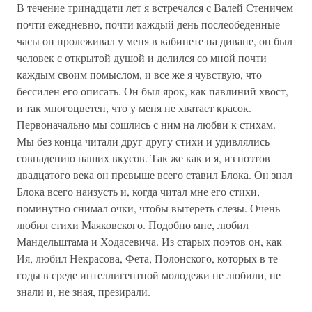
В течение тринадцати лет я встречался с Валей Стеничем
почти ежедневно, почти каждый день послеобеденные
часы он пролеживал у меня в кабинете на диване, он был
человек с открытой душой и делился со мной почти
каждым своим помыслом, и все же я чувствую, что
бессилен его описать. Он был ярок, как павлиний хвост,
и так многоцветен, что у меня не хватает красок.
Первоначально мы сошлись с ним на любви к стихам.
Мы без конца читали друг другу стихи и удивлялись
совпадению наших вкусов. Так же как и я, из поэтов
двадцатого века он превыше всего ставил Блока. Он знал
Блока всего наизусть и, когда читал мне его стихи,
поминутно снимал очки, чтобы вытереть слезы. Очень
любил стихи Маяковского. Подобно мне, любил
Мандельштама и Ходасевича. Из старых поэтов он, как
Ия, любил Некрасова, Фета, Полонского, которых в те
годы в среде интеллигентной молодежи не любили, не
знали и, не зная, презирали.