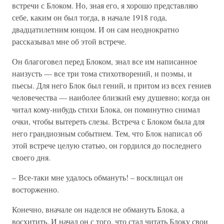
встречи с Блоком. Но, зная его, я хорошо представляю
себе, каким он был тогда, в начале 1918 года,
двадцатилетним юнцом. И он сам неоднократно
рассказывал мне об этой встрече.
Он благоговел перед Блоком, знал все им написанное
наизусть — все три тома стихотворений, и поэмы, и
пьесы. Для него Блок был гений, и притом из всех гениев
человечества — наиболее близкий ему душевно; когда он
читал кому-нибудь стихи Блока, он поминутно снимал
очки, чтобы вытереть слезы. Встреча с Блоком была для
него грандиозным событием. Тем, что Блок написал об
этой встрече целую статью, он гордился до последнего
своего дня.
– Все-таки мне удалось обмануть! – восклицал он
восторженно.
Конечно, вначале он наделся не обмануть Блока, а
восхитить. И начал он с того, что стал читать Блоку свои