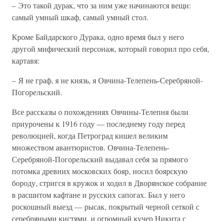
– Это такой дурак, что за ним уже начинаются вещи:
самый умный шкаф, самый умный стол.
Кроме Байдарского Дурака, одно время был у него
другой мифический персонаж, который говорил про себя,
картавя:
– Я не граф, я не князь, я Овчина-Телепень-Серебряной-
Погорельский.
Все рассказы о похождениях Овчины-Телепня были
приурочены к 1916 году — последнему году перед
революцией, когда Петроград кишел великим
множеством авантюристов. Овчина-Телепень-
Серебряной-Погорельский выдавал себя за прямого
потомка древних московских бояр, носил боярскую
бороду, стригся в кружок и ходил в Дворянское собрание
в расшитом кафтане и русских сапогах. Был у него
роскошный выезд — рысак, покрытый черной сеткой с
серебряными кистями, и огромный кучер Никита с