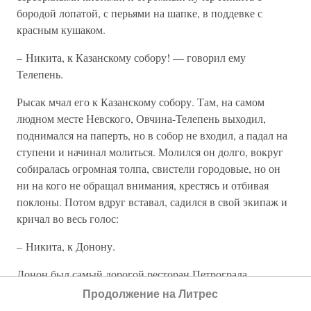
бородой лопатой, с перьями на шапке, в поддевке с
красным кушаком.
– Никита, к Казанскому собору! — говорил ему
Телепень.
Рысак мчал его к Казанскому собору. Там, на самом
людном месте Невского, Овчина-Телепень выходил,
поднимался на паперть, но в собор не входил, а падал на
ступени и начинал молиться. Молился он долго, вокруг
собиралась огромная толпа, свистели городовые, но он
ни на кого не обращал внимания, крестясь и отбивая
поклоны. Потом вдруг вставал, садился в свой экипаж и
кричал во весь голос:
– Никита, к Донону.
Донон был самый дорогой ресторан Петрограда.
Продолжение на Литрес
– Никита, за мной!