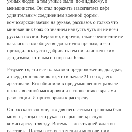
умных людей, а там умные были, по-видимому, в
меньшинстве. Он стал поражать завсегдатаев кафе
удивительным соединением военной формы,
комиссарской звезды на рукаве, рассказов о только что
миновавших боях со знанием наизусть чуть ли не всей
русской поэзии. Вероятно, впрочем, такое соединение не
казалось в том обществе достаточно пряным, и его
приходилось густо сдабривать тем нигилистическим
дэндизмом, кото­рым он поразил Блока.
Разумеется, это все только мои предположения, догадки,
а твердо я знаю лишь то, что в начале 21-го года его
арестовали. Его обвинили в предумышленном развале
школы военной маскировки и в сношениях с врагами
революции. И приговорили к расстрелу.
Он рассказывал мне, что для него самым страшным был
момент, когда с его рукава спарывали красную
комиссарскую звезду. Восемь — десять дней ждал он
расстрела. Потом расстрел заменили многолетним