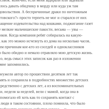
ось давать обидчику в морду или куда уж там
о удовольствия. А беспричинные драки по ничтожным
товского?» просто терпеть не мог и старался от них
ащение издевательства над кошками, поджигание газет
е мелкие мальчишеские пакости, весьма — увы —
ков. Когда компания ребят собиралась на какую-
 как это можно исчезнуть из дома на несколько часов,
им причинам кое-кто из соседей и одноклассников
 было обидно и немало отравляло мою детскую жизнь.
о, ведь смысл этих записок как раз в изложении
мне запомнились.
неужели автор по прошествии десятков лет так
мять и сохранила в подробностях множество детских
редственно с детских лет, а из воспоминательных
, неделя за неделей, вели с мамой, когда она в
помогало ей хоть как-то сохранять контакт с
 люди в таком состоянии, плохо помнила, что было
дробностях излагала события сорока— и