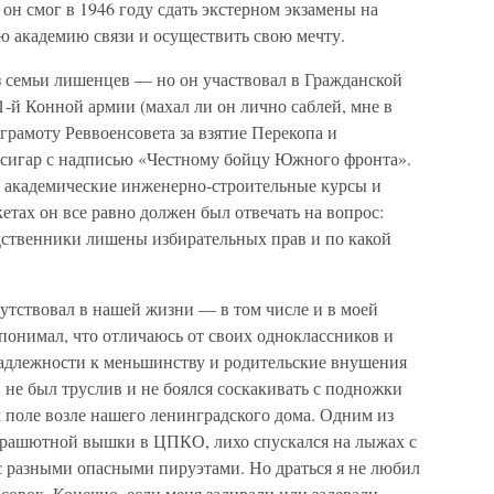
 он смог в 1946 году сдать экстерном экзамены на
ую академию связи и осуществить свою мечту.
 семьи лишенцев — но он участвовал в Гражданской
1-й Конной армии (махал ли он лично саблей, мне в
 грамоту Реввоенсовета за взятие Перекопа и
тсигар с надписью «Честному бойцу Южного фронта».
ть академические инженерно-строительные курсы и
етах он все равно должен был отвечать на вопрос:
ственники лишены избирательных прав и по какой
тствовал в нашей жизни — в том числе и в моей
 понимал, что отличаюсь от своих одноклассников и
адлежности к меньшинству и родительские внушения
не был труслив и не боялся соскакивать с подножки
 поле возле нашего ленинградского дома. Одним из
арашютной вышки в ЦПКО, лихо спускался на лыжах с
с разными опасными пируэтами. Но драться я не любил
асовок. Конечно, если меня задирали или задевали