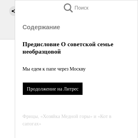
Поиск
Содержание
Предисловие О советской семье
необразцовой
Мы едем к папе через Москву
Продолжение на Литрес
Фрицы, «Хозяйка Медной горы» и «Кот в
сапогах»