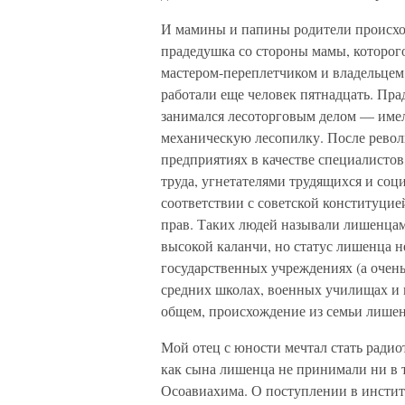
И мамины и папины родители происход
прадедушка со стороны мамы, которо
мастером-переплетчиком и владельцем 
работали еще человек пятнадцать. Пра
занимался лесоторговым делом — имел
механическую лесопилку. После револ
предприятиях в качестве специалисто
труда, угнетателями трудящихся и соц
соответствии с советской конституци
прав. Таких людей называли лишенцам
высокой каланчи, но статус лишенца н
государственных учреждениях (а очень
средних школах, военных училищах и 
общем, происхождение из семьи лишен
Мой отец с юности мечтал стать радио
как сына лишенца не принимали ни в 
Осоавиахима. О поступлении в институ