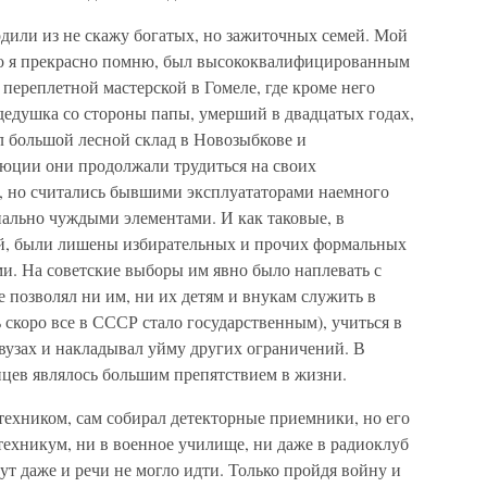
или из не скажу богатых, но зажиточных семей. Мой
го я прекрасно помню, был высококвалифицированным
переплетной мастерской в Гомеле, где кроме него
дедушка со стороны папы, умерший в двадцатых годах,
 большой лесной склад в Новозыбкове и
юции они продолжали трудиться на своих
в, но считались бывшими эксплуататорами наемного
иально чуждыми элементами. И как таковые, в
ей, были лишены избирательных и прочих формальных
и. На советские выборы им явно было наплевать с
е позволял ни им, ни их детям и внукам служить в
 скоро все в СССР стало государственным), учиться в
вузах и накладывал уйму других ограничений. В
цев являлось большим препятствием в жизни.
техником, сам собирал детекторные приемники, но его
техникум, ни в военное училище, ни даже в радиоклуб
т даже и речи не могло идти. Только пройдя войну и