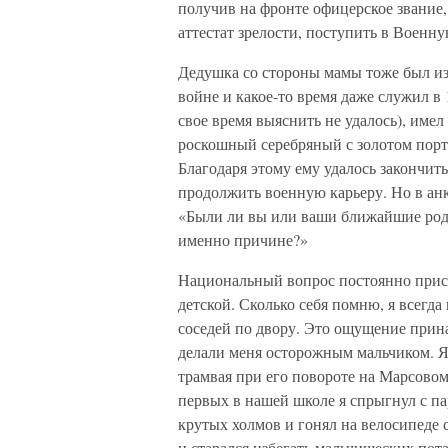
получив на фронте офицерское звание,
аттестат зрелости, поступить в Военн
Дедушка со стороны мамы тоже был из
войне и какое-то время даже служил в 
свое время выяснить не удалось), имел
роскошный серебряный с золотом пор
Благодаря этому ему удалось закончи
продолжить военную карьеру. Но в анк
«Были ли вы или ваши ближайшие род
именно причине?»
Национальный вопрос постоянно прису
детской. Сколько себя помню, я всегда
соседей по двору. Это ощущение прин
делали меня осторожным мальчиком. Я 
трамвая при его повороте на Марсовом
первых в нашей школе я спрыгнул с п
крутых холмов и гонял на велосипеде 
и старался избегать мальчишеских пот