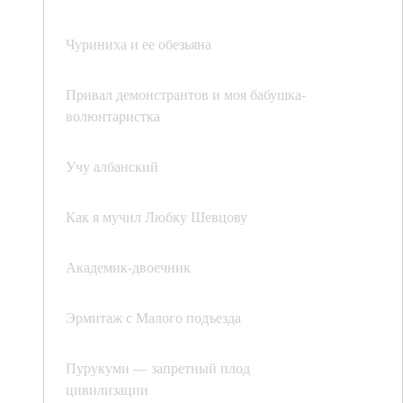
Чуриниха и ее обезьяна
Привал демонстрантов и моя бабушка-
волюнтаристка
Учу албанский
Как я мучил Любку Шевцову
Академик-двоечник
Эрмитаж с Малого подъезда
Пурукуми — запретный плод
цивилизации