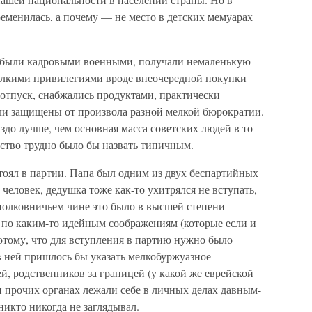
еменилась, а почему — не место в детских мемуарах
 были кадровыми военными, получали немаленькую
елкими привилегиями вроде внеочередной покупки
 отпуск, снабжались продуктами, практически
ли защищены от произвола разной мелкой бюрократии.
здо лучше, чем основная масса советских людей в то
йство трудно было бы назвать типичным.
тоял в партии. Папа был одним из двух беспартийных
 человек, дедушка тоже как-то ухитрялся не вступать,
полковничьем чине это было в высшей степени
 по каким-то идейным соображениям (которые если и
потому, что для вступления в партию нужно было
в ней пришлось бы указать мелкобуржуазное
, родственников за границей (у какой же еврейской
 и прочих органах лежали себе в личных делах давным-
никто никогда не заглядывал.