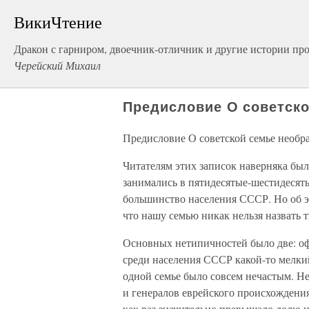
ВикиЧтение
Дракон с гарниром, двоечник-отличник и другие истории пр
Черейский Михаил
Предисловие О советско
Предисловие О советской семье необр
Читателям этих записок наверняка был
занимались в пятидесятые-шестидесят
большинство населения СССР. Но об э
что нашу семью никак нельзя назвать 
Основных нетипичностей было две: оф
среди населения СССР какой-то мелкий
одной семье было совсем нечастым. Не
и генералов еврейского происхождени
как раз значительно превышало долю 