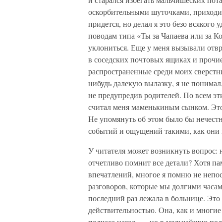
оскорбительными шуточками, приходил
придется, но делал я это безо всяког
поводам типа «Ты за Чапаева или за Ко
уклониться. Еще у меня вызывали отвр
в соседских почтовых ящиках и прочи
распространенные среди моих сверстни
нибудь далекую вылазку, я не понимал,
не предупредив родителей. По всем эт
считал меня маменькиным сынком. Это
Не упомянуть об этом было бы нечестн
событий и ощущений такими, как они 
У читателя может возникнуть вопрос: 
отчетливо помнит все детали? Хотя па
впечатлений, многое я помню не непос
разговоров, которые мы долгими часами
последний раз лежала в больнице. Это 
действительностью. Она, как и многие
полчаса назад, — но в мельчайших по