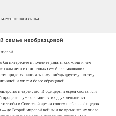
о маменькиного сынка
й семье необразцовой
азцовой
о бы интереснее и полезнее узнать, как жили и чем
ые годы дети из типичных семей, составлявших
том придется написать кому-нибудь другому, потому
типичной и уж тем более образцовой.
ицерство и еврейство. И офицеры и евреи составляли
 процент, а уж сочетание этих двух меньшинств в
 то чтобы в Советской армии совсем не было офицеров
я — до Второй мировой войны и во время нее их число
нашей национальности в населении страны. Но в