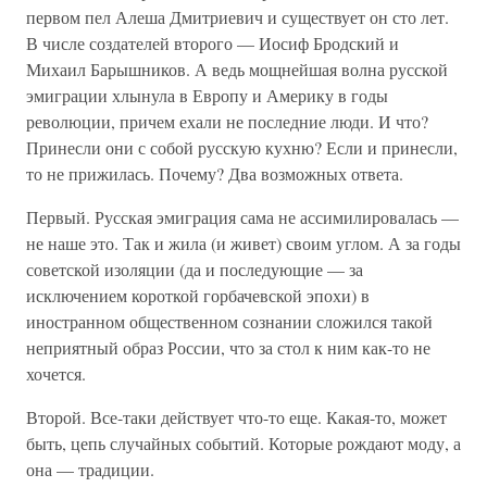
первом пел Алеша Дмитриевич и существует он сто лет.
В числе создателей второго — Иосиф Бродский и
Михаил Барышников. А ведь мощнейшая волна русской
эмиграции хлынула в Европу и Америку в годы
революции, причем ехали не последние люди. И что?
Принесли они с собой русскую кухню? Если и принесли,
то не прижилась. Почему? Два возможных ответа.
Первый. Русская эмиграция сама не ассимилировалась —
не наше это. Так и жила (и живет) своим углом. А за годы
советской изоляции (да и последующие — за
исключением короткой горбачевской эпохи) в
иностранном общественном сознании сложился такой
неприятный образ России, что за стол к ним как-то не
хочется.
Второй. Все-таки действует что-то еще. Какая-то, может
быть, цепь случайных событий. Которые рождают моду, а
она — традиции.