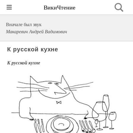
ВикиЧтение
Вначале был звук
Макаревич Андрей Вадимович
К русской кухне
К русской кухне