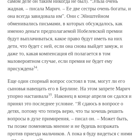
самом деле он таким никогда не был). “Эльза очень
жадная, – писала Марич. – Ее две сестры очень богаты, и
она всегда завидовала им”. Они с Эйнштейном
обменивались письмами, в которых обсуждалось, как
именно деньги предполагаемой Нобелевской премии
будут выплачиваться, какое право будут иметь на них
дети, что будет с ней, если она снова выйдет замуж, и
даже то, какая компенсация ей полагается в том
маловероятном случае, если премия не будет ему
34
присуждена
.
Еще один спорный вопрос состоял в том, могут ли его
сыновья навещать его в Берлине. На этом запрете Марич
35
упорно настаивала
. Наконец в конце апреля он сдался и
принял это последнее условие. “Я сдаюсь в вопросе о
детях, потому что теперь верю, что ты хочешь решить
вопросы в духе примирения, – писал он. – Может быть,
ты позже поменяешь мнение и не будешь возражать
против приезда мальчиков. А пока я буду видеться с ними
36