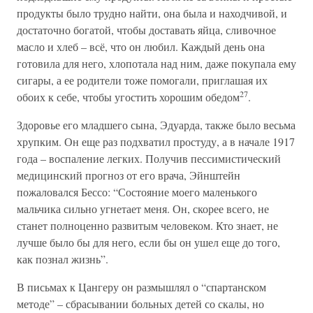
продукты было трудно найти, она была и находчивой, и
достаточно богатой, чтобы доставать яйца, сливочное
масло и хлеб – всё, что он любил. Каждый день она
готовила для него, хлопотала над ним, даже покупала ему
сигары, а ее родители тоже помогали, приглашая их
27
обоих к себе, чтобы угостить хорошим обедом
.
Здоровье его младшего сына, Эдуарда, также было весьма
хрупким. Он еще раз подхватил простуду, а в начале 1917
года – воспаление легких. Получив пессимистический
медицинский прогноз от его врача, Эйнштейн
пожаловался Бессо: “Состояние моего маленького
мальчика сильно угнетает меня. Он, скорее всего, не
станет полноценно развитым человеком. Кто знает, не
лучше было бы для него, если бы он ушел еще до того,
как познал жизнь”.
В письмах к Цангеру он размышлял о “спартанском
методе” – сбрасывании больных детей со скалы, но