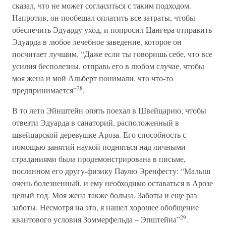
сказал, что не может согласиться с таким подходом.
Напротив, он пообещал оплатить все затраты, чтобы
обеспечить Эдуарду уход, и попросил Цангера отправить
Эдуарда в любое лечебное заведение, которое он
посчитает лучшим. “Даже если ты говоришь себе, что все
усилия бесполезны, отправь его в любом случае, чтобы
моя жена и мой Альберт понимали, что что-то
28
предпринимается”
.
В то лето Эйнштейн опять поехал в Швейцарию, чтобы
отвезти Эдуарда в санаторий, расположенный в
швейцарской деревушке Ароза. Его способность с
помощью занятий наукой подняться над личными
страданиями была продемонстрирована в письме,
посланном его другу-физику Паулю Эренфесту: “Малыш
очень болезненный, и ему необходимо оставаться в Арозе
целый год. Моя жена также больна. Заботы и еще раз
заботы. Несмотря на это, я нашел хорошее обобщение
29
квантового условия Зоммерфельда – Эпштейна”
.