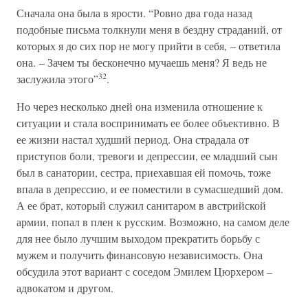
Сначала она была в ярости. “Ровно два года назад
подобные письма толкнули меня в бездну страданий, от
которых я до сих пор не могу прийти в себя, – ответила
она. – Зачем ты бесконечно мучаешь меня? Я ведь не
32
заслужила этого”
.
Но через несколько дней она изменила отношение к
ситуации и стала воспринимать ее более объективно. В
ее жизни настал худший период. Она страдала от
приступов боли, тревоги и депрессии, ее младший сын
был в санатории, сестра, приехавшая ей помочь, тоже
впала в депрессию, и ее поместили в сумасшедший дом.
А ее брат, который служил санитаром в австрийской
армии, попал в плен к русским. Возможно, на самом деле
для нее было лучшим выходом прекратить борьбу с
мужем и получить финансовую независимость. Она
обсудила этот вариант с соседом Эмилем Цюрхером –
адвокатом и другом.