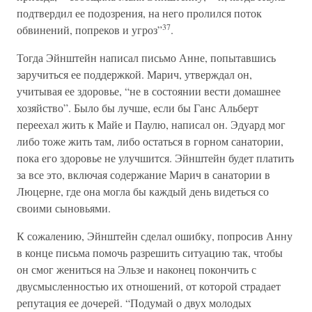
подтвердил ее подозрения, на него пролился поток
37
обвинений, попреков и угроз”
.
Тогда Эйнштейн написал письмо Анне, попытавшись
заручиться ее поддержкой. Марич, утверждал он,
учитывая ее здоровье, “не в состоянии вести домашнее
хозяйство”. Было бы лучше, если бы Ганс Альберт
переехал жить к Майе и Паулю, написал он. Эдуард мог
либо тоже жить там, либо остаться в горном санатории,
пока его здоровье не улучшится. Эйнштейн будет платить
за все это, включая содержание Марич в санатории в
Люцерне, где она могла бы каждый день видеться со
своими сыновьями.
К сожалению, Эйнштейн сделал ошибку, попросив Анну
в конце письма помочь разрешить ситуацию так, чтобы
он смог жениться на Эльзе и наконец покончить с
двусмысленностью их отношений, от которой страдает
репутация ее дочерей. “Подумай о двух молодых