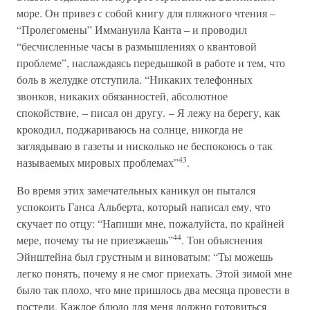
море. Он привез с собой книгу для пляжного чтения –
“Пролегомены” Иммануила Канта – и проводил
“бесчисленные часы в размышлениях о квантовой
проблеме”, наслаждаясь передышкой в работе и тем, что
боль в желудке отступила. “Никаких телефонных
звонков, никаких обязанностей, абсолютное
спокойствие, – писал он другу. – Я лежу на берегу, как
крокодил, поджариваюсь на солнце, никогда не
заглядываю в газеты и нисколько не беспокоюсь о так
43
называемых мировых проблемах”
.
Во время этих замечательных каникул он пытался
успокоить Ганса Альберта, который написал ему, что
скучает по отцу: “Напиши мне, пожалуйста, по крайней
44
мере, почему ты не приезжаешь”
. Тон объяснения
Эйнштейна был грустным и виноватым: “Ты можешь
легко понять, почему я не смог приехать. Этой зимой мне
было так плохо, что мне пришлось два месяца провести в
постели. Каждое блюдо для меня должно готовиться