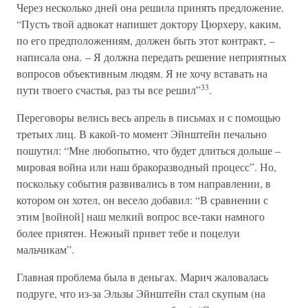
Через несколько дней она решила принять предложение.
“Пусть твой адвокат напишет доктору Цюрхеру, каким,
по его предположениям, должен быть этот контракт, –
написала она. – Я должна передать решение неприятных
вопросов объективным людям. Я не хочу вставать на
33
пути твоего счастья, раз ты все решил”
.
Переговоры велись весь апрель в письмах и с помощью
третьих лиц. В какой-то момент Эйнштейн печально
пошутил: “Мне любопытно, что будет длиться дольше –
мировая война или наш бракоразводный процесс”. Но,
поскольку события развивались в том направлении, в
котором он хотел, он весело добавил: “В сравнении с
этим [войной] наш мелкий вопрос все-таки намного
более приятен. Нежный привет тебе и поцелуи
мальчикам”.
Главная проблема была в деньгах. Марич жаловалась
подруге, что из-за Эльзы Эйнштейн стал скупым (на