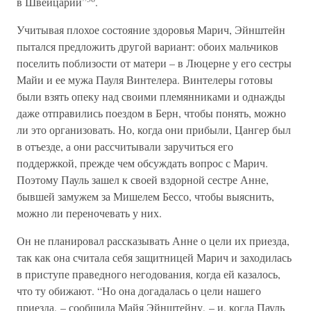
в Швейцарии”
.
Учитывая плохое состояние здоровья Марич, Эйнштейн
пытался предложить другой вариант: обоих мальчиков
поселить поблизости от матери – в Люцерне у его сестры
Майи и ее мужа Пауля Винтелера. Винтелеры готовы
были взять опеку над своими племянниками и однажды
даже отправились поездом в Берн, чтобы понять, можно
ли это организовать. Но, когда они прибыли, Цангер был
в отъезде, а они рассчитывали заручиться его
поддержкой, прежде чем обсуждать вопрос с Марич.
Поэтому Пауль зашел к своей вздорной сестре Анне,
бывшей замужем за Мишелем Бессо, чтобы выяснить,
можно ли переночевать у них.
Он не планировал рассказывать Анне о цели их приезда,
так как она считала себя защитницей Марич и заходилась
в приступе праведного негодования, когда ей казалось,
что ту обижают. “Но она догадалась о цели нашего
приезда, – сообщила Майя Эйнштейну, – и, когда Пауль