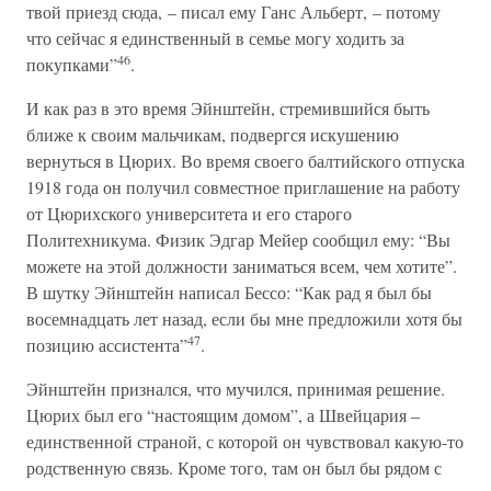
твой приезд сюда, – писал ему Ганс Альберт, – потому
что сейчас я единственный в семье могу ходить за
46
покупками”
.
И как раз в это время Эйнштейн, стремившийся быть
ближе к своим мальчикам, подвергся искушению
вернуться в Цюрих. Во время своего балтийского отпуска
1918 года он получил совместное приглашение на работу
от Цюрихского университета и его старого
Политехникума. Физик Эдгар Мейер сообщил ему: “Вы
можете на этой должности заниматься всем, чем хотите”.
В шутку Эйнштейн написал Бессо: “Как рад я был бы
восемнадцать лет назад, если бы мне предложили хотя бы
47
позицию ассистента”
.
Эйнштейн признался, что мучился, принимая решение.
Цюрих был его “настоящим домом”, а Швейцария –
единственной страной, с которой он чувствовал какую-то
родственную связь. Кроме того, там он был бы рядом с