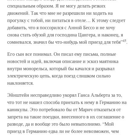
специальным образом. Я не могу делать резких
движений. Так что мне не разрешили ни ходить на
прогулку с тобой, ни питаться в отеле… К этому следует
добавить, что я поссорился с Анной Бессо и не хочу
снова стать обузой для господина Цангера, и наконец, я
45
сомневался, значил бы что-нибудь мой приезд для тебя”
.
Его сын все понимал. Он писал ему письма, полные
новостей и идей, включая описание и эскиз маятника
внутри монорельса, который бы качался и разрывал
электрическую цепь, когда поезд слишком сильно
наклоняется.
Эйнштейн несправедливо укорял Ганса Альберта за то,
что тот не нашел способа приехать к нему в Германию на
каникулы. Это потребовало бы от Марич отказаться от
запрета на такие поездки, внесенного в их соглашение о
разводе, да и вообще это было невыполнимо. “Мой
приезд в Германию едва ли не более невозможен, чем