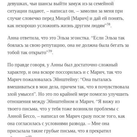
девушках, чьи шансы выйти замуж из-за семейной
ситуации падают, – написал он, – замолви за меня при
случае словечко перед Мицей [Марич] и дай ей понять,
38
как нехорошо усложнять жизнь другим людям”
.
Анна ответила, что это Эльза эгоистка. “Если Эльза так
боялась за свою репутацию, она не должна была бегать за
39
тобой так открыто”
.
По правде говоря, у Анны был достаточно сложный
характер, и она вскоре поссорилась и с Марич, так что
Марич пожаловалась Эйнштейну: “Она пыталась
вмешиваться в мои дела, причем так, что я почувствовала
злой умысел”. Но это по крайней мере помогло улучшить
отношения между Эйнштейном и Марич. “Я вижу из
твоего письма, что у тебя тоже возникли проблемы с
Анной Бессо, – написал он Марич сразу после того, как
она согласилась с условиями развода. – Мне она
присылала такие грубые письма, что я прекратил
40