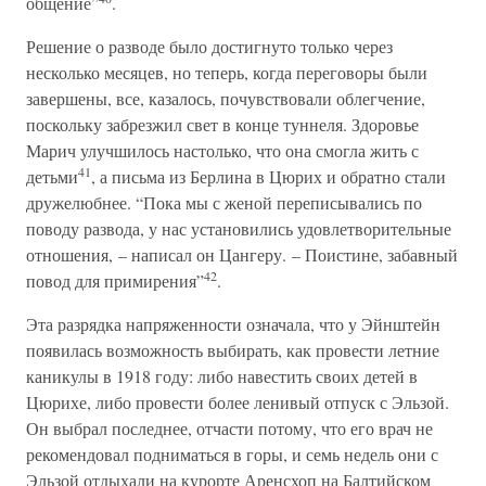
общение”
.
Решение о разводе было достигнуто только через
несколько месяцев, но теперь, когда переговоры были
завершены, все, казалось, почувствовали облегчение,
поскольку забрезжил свет в конце туннеля. Здоровье
Марич улучшилось настолько, что она смогла жить с
41
детьми
, а письма из Берлина в Цюрих и обратно стали
дружелюбнее. “Пока мы с женой переписывались по
поводу развода, у нас установились удовлетворительные
отношения, – написал он Цангеру. – Поистине, забавный
42
повод для примирения”
.
Эта разрядка напряженности означала, что у Эйнштейн
появилась возможность выбирать, как провести летние
каникулы в 1918 году: либо навестить своих детей в
Цюрихе, либо провести более ленивый отпуск с Эльзой.
Он выбрал последнее, отчасти потому, что его врач не
рекомендовал подниматься в горы, и семь недель они с
Эльзой отдыхали на курорте Аренсхоп на Балтийском