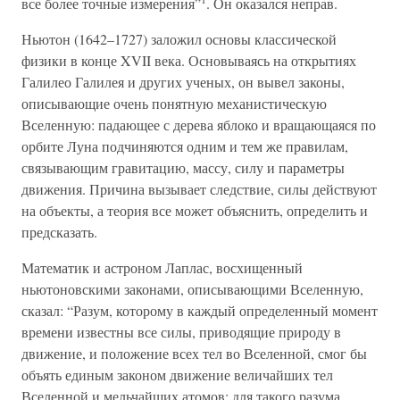
все более точные измерения”
. Он оказался неправ.
Ньютон (1642–1727) заложил основы классической
физики в конце XVII века. Основываясь на открытиях
Галилео Галилея и других ученых, он вывел законы,
описывающие очень понятную механистическую
Вселенную: падающее с дерева яблоко и вращающаяся по
орбите Луна подчиняются одним и тем же правилам,
связывающим гравитацию, массу, силу и параметры
движения. Причина вызывает следствие, силы действуют
на объекты, а теория все может объяснить, определить и
предсказать.
Математик и астроном Лаплас, восхищенный
ньютоновскими законами, описывающими Вселенную,
сказал: “Разум, которому в каждый определенный момент
времени известны все силы, приводящие природу в
движение, и положение всех тел во Вселенной, смог бы
объять единым законом движение величайших тел
Вселенной и мельчайших атомов; для такого разума