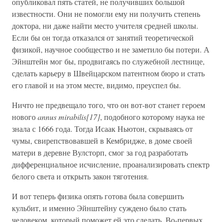
опубликовал пять статей, не получивших большой
известности. Они не помогли ему ни получить степень
доктора, ни даже найти место учителя средней школы.
Если бы он тогда отказался от занятий теоретической
физикой, научное сообщество и не заметило бы потери. А
Эйнштейн мог бы, продвигаясь по служебной лестнице,
сделать карьеру в Швейцарском патентном бюро и стать
его главой и на этом месте, видимо, преуспел бы.
Ничто не предвещало того, что он вот-вот станет героем
нового
annus mirabilis[17]
, подобного которому наука не
знала с 1666 года. Тогда Исаак Ньютон, скрываясь от
чумы, свирепствовавшей в Кембридже, в доме своей
матери в деревне Вулсторп, смог за год разработать
дифференциальное исчисление, проанализировать спектр
белого света и открыть закон тяготения.
И вот теперь физика опять готова была совершить
кульбит, и именно Эйнштейну суждено было стать
человеком, который поможет ей это сделать. Во-первых,