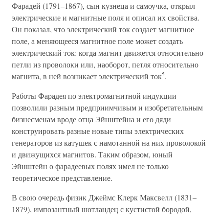
Фарадей (1791–1867), сын кузнеца и самоучка, открыл
электрические и магнитные поля и описал их свойства.
Он показал, что электрический ток создает магнитное
поле, а меняющееся магнитное поле может создать
электрический ток: когда магнит движется относительно
петли из проволоки или, наоборот, петля относительно
5
магнита, в ней возникает электрический ток
.
Работы Фарадея по электромагнитной индукции
позволили разным предприимчивым и изобретательным
бизнесменам вроде отца Эйнштейна и его дяди
конструировать разные новые типы электрических
генераторов из катушек с намотанной на них проволокой
и движущихся магнитов. Таким образом, юный
Эйнштейн о фарадеевых полях имел не только
теоретическое представление.
В свою очередь физик Джеймс Клерк Максвелл (1831–
1879), импозантный шотландец с кустистой бородой,