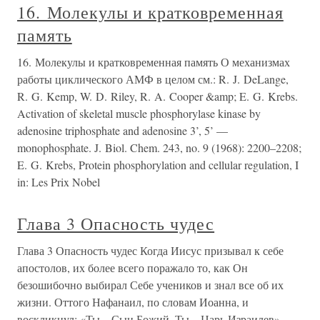
16. Молекулы и кратковременная
память
16. Молекулы и кратковременная память О механизмах
работы циклического АМФ в целом см.: R. J. DeLange,
R. G. Kemp, W. D. Riley, R. A. Cooper &amp; E. G. Krebs.
Activation of skeletal muscle phosphorylase kinase by
adenosine triphosphate and adenosine 3’, 5’ —
monophosphate. J. Biol. Chem. 243, no. 9 (1968): 2200–2208;
E. G. Krebs, Protein phosphorylation and cellular regulation, I
in: Les Prix Nobel
Глава 3 Опасность чудес
Глава 3 Опасность чудес Когда Иисус призывал к себе
апостолов, их более всего поражало то, как Он
безошибочно выбирал Себе учеников и знал все об их
жизни. Оттого Нафанаил, по словам Иоанна, и
воскликнул: «Ты – Сын Божий, Ты – Царь Израилев»