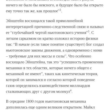
ничего не было бы неясного, и будущее было бы открыто
2
ему точно так же, как прошлое”
.
Эйнштейн восхищался такой прямолинейной
интерпретацией причинно-следственной связи и называл
3
ее “глубочайшей чертой ньютоновского учения”
. С
легким сарказмом он кратко изложил историю физики
так: “В начале (если такое понятие существует) Бог создал
ньютоновские законы движения, а одновременно с ними
– требуемые для них массы и силы”. Что особенно
восхищало Эйнштейна, так это “успешность применения
механики в тех областях, которые ничего общего с
механикой не имеют”, таких как кинетическая теория,
которой он занимался и согласно которой поведение
газов определялось взаимодействием миллиардов
4
сталкивающих друг с другом молекул
.
В середине 1800 годов ньютоновская механика
дополнилась еще одним великим открытием. Майкл